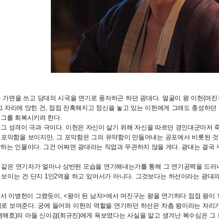
 가면을 쓰고 당대의 시국을 연기로 풍자하곤 하던 광대다. 얼굴이 왕 이헌(여진
그 자리에 앉힌 건, 점점 잔혹해지고 정신을 놓고 있는 이헌에게 그래도 충성하던
 그를 회복시키려 한다.
그 성격이 극과 극이다. 이헌은 자신이 살기 위해 자신을 따르던 경인대군마저 
 포악함을 보이지만, 그 포악함은 그의 유약함이 만들어내는 공포에서 비롯된 것들
하는 인물이다. 그건 어쩌면 광대라는 직업과 무관하지 않을 게다. 광대는 결국
 같은 연기자가 얼마나 상반된 모습을 연기해내는가를 통해 그 연기공력을 드러내
 보이는 건 단지 1인2역을 하고 있어서가 아니다. 그것보다는 하선이라는 광대
에서 이병헌이 그랬듯이, <왕이 된 남자>에서 여진구는 왕을 연기하다 점점 왕이
대로 보여준다. 궁에 들어와 이헌의 역할을 연기하던 하선은 차츰 왕이라는 자리
권해효)의 아들 신이겸(최규진)에게 욕보였다는 사실을 알고 생겨난 복수심은 그 