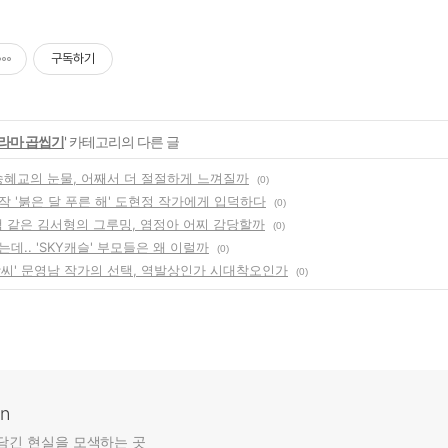
구독하기
라마 곱씹기
' 카테고리의 다른 글
 송혜교의 눈물, 어째서 더 절절하게 느껴질까
(0)
작 '붉은 달 푸른 해' 도현정 작가에게 입덕하다
(0)
 뱀 같은 김서형의 그루밍, 염정아 어찌 감당할까
(0)
데.. 'SKY캐슬' 부모들은 왜 이럴까
(0)
상씨' 문영남 작가의 선택, 역발상인가 시대착오인가
(0)
an
담긴 현실을 모색하는 곳