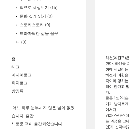
책으로 세상보기
(15)
문화 깊게 읽기
(0)
스토리스토리
(0)
드라마틱한 삶을 꿈꾸
다
(0)
하선(여진구)은
홈
한다. 하선을 
태그
청에 시달리는
미디어로그
하선과 이헌은 
죽이라 명하는
위치로그
해야 한다고 말
방명록
가.
물론 1인2역은
기가 남다르게
'어느 하루 눈부시지 않은 날이 없었
어서다.
습니다' 출간
영화 <광해>
는 과정을 그
새로운 책이 출간되었습니다
연)가 신치수(