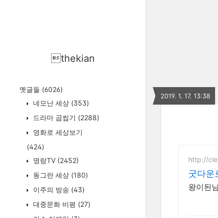
thekian
옛글들
(6026)
2019. 1. 17. 13:38
네모난 세상
(353)
드라마 곱씹기
(2288)
영화로 세상보기
(424)
http://cl
명랑TV
(2452)
굿다운
동그란 세상
(180)
왕이된남자
이주의 방송
(43)
대중문화 비평
(27)