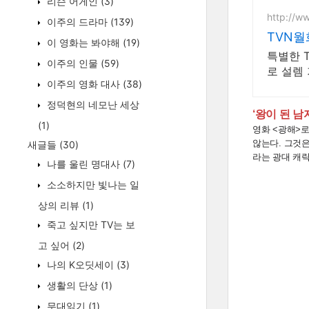
리슨 어게인
(3)
http://w
이주의 드라마
(139)
TVN
이 영화는 봐야해
(19)
특별한 
이주의 인물
(59)
로 설렘 
이주의 영화 대사
(38)
정덕현의 네모난 세상
‘왕이 된 
(1)
영화 <광해>로
않는다. 그것
새글들
(30)
라는 광대 캐
나를 울린 명대사
(7)
소소하지만 빛나는 일
상의 리뷰
(1)
죽고 싶지만 TV는 보
고 싶어
(2)
나의 K오딧세이
(3)
생활의 단상
(1)
무대읽기
(1)