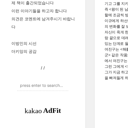
제 책이 출간되었습니다
기고 그를 지키
즉 <왕이 된 
이런 이야기들을 하고자 합니다
할에 조금씩 
의견은 코멘트에 남겨주시기 바랍니
이규에게 하선
다
의 변화를 잘 
자신이 죽게 한
랑 끝으로 데려
이방인의 시선
있는 단계로 들
여진구는 <해를
더키앙의 공감
군> 같은 작
에서 여진구는
그런 그에게 <
/
/
그가 지금 하고
을 빠져들게 하고