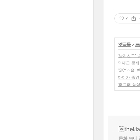
7
'
옛글들
>
드
'남자친구'
역대급 문제
'SKY캐슬'
아이가 죽었는
'왜그래 풍
theki
문화 속에 