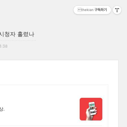
thekian
구독하기
게 시청자 홀렸나
13:38
상.