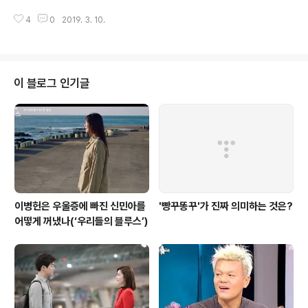
는 뜻이 있는 ..
인 남녀가 만나 사귈 수도 있고, 또 헤어질 수도 있는 일에 연예인이라는 이유로
4
0
2019. 3. 10.
이렇게 계속 회자되고 있는 건 어딘가 좀 과한 느낌이다. 물론 의 주축이었던 두
사람의 하차가 이 프로그램에 영향을 미치는 건 어쩔 수 없지만, 그렇다고 그것
이 심각한 수준의 파장을 일으킬 것 같지는 않다. 윤균상이 게스트로 출연했던
방영분은 향후 잠정적으로 전현무와 한혜진이 하차한다고 해도 이 프로그램이
끄떡없을 거라는 걸 보여주는 것만 같다. 에서 홍길동 역할로 선 굵은 카리스마
이 블로그 인기글
를 보여줬던 윤균상. 하지만 일상에서는 전혀 다른 고양이들의 윤집사가 그의
진짜 모습이었다..
이병헌은 우울증에 빠진 신민아를
'빵꾸똥꾸'가 진짜 의미하는 것은?
어떻게 꺼냈나(‘우리들의 블루스’)