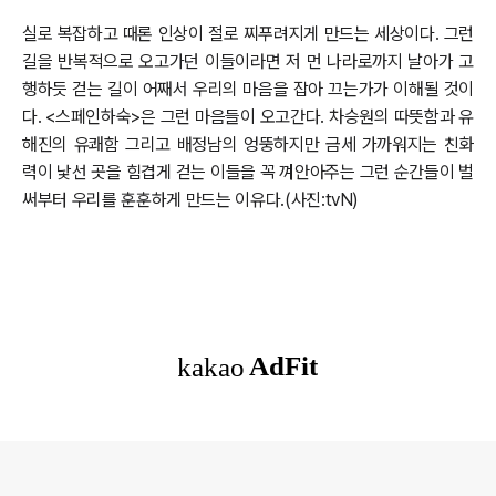
실로 복잡하고 때론 인상이 절로 찌푸려지게 만드는 세상이다. 그런
길을 반복적으로 오고가던 이들이라면 저 먼 나라로까지 날아가 고
행하듯 걷는 길이 어째서 우리의 마음을 잡아 끄는가가 이해될 것이
다. <스페인하숙>은 그런 마음들이 오고간다. 차승원의 따뜻함과 유
해진의 유쾌함 그리고 배정남의 엉뚱하지만 금세 가까워지는 친화
력이 낯선 곳을 힘겹게 걷는 이들을 꼭 껴안아주는 그런 순간들이 벌
써부터 우리를 훈훈하게 만드는 이유다.(사진:tvN)
로그 정보