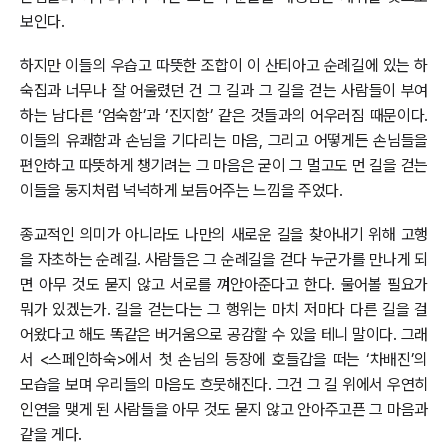
보인다.
하지만 이들의 우습고 따뜻한 조합이 이 산티아고 순례길에 있는 하
숙집과 너무나 잘 어울렸던 건 그 길과 그 길을 걷는 사람들이 부여
하는 남다른 ‘엄숙함’과 ‘진지함’ 같은 것들과의 어우러짐 때문이다.
이들의 유쾌함과 손님을 기다리는 마음, 그리고 어떻게든 손님들을
편안하고 따뜻하게 챙기려는 그 마음은 굳이 그 멀고도 먼 길을 걷는
이들을 둥지처럼 넉넉하게 보듬어주는 느낌을 주었다.
종교적인 의미가 아니라도 나만의 새로운 길을 찾아내기 위해 고행
을 자초하는 순례길. 사람들은 그 순례길을 걷다 누군가를 만나게 되
면 아무 것도 묻지 않고 서로를 껴안아준다고 한다. 물어볼 필요가
뭐가 있겠는가. 길을 걷는다는 그 행위는 마치 저마다 다른 길을 걸
어왔다고 해도 똑같은 버거움으로 공감할 수 있을 테니 말이다. 그래
서 <스페인하숙>에서 첫 손님의 등장에 호들갑을 떠는 ‘차배진’의
모습을 보며 우리들의 마음도 흐뭇해진다. 그건 그 길 위에서 우연히
인연을 맺게 된 사람들을 아무 것도 묻지 않고 안아주고픈 그 마음과
같을 게다.