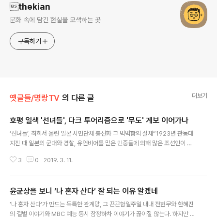
thekian
문화 속에 담긴 현실을 모색하는 곳
구독하기
더보기
옛글들/명랑TV
의 다른 글
호평 일색 '선녀들', 다크 투어리즘으로 '무도' 계보 이어가나
글 내용
‘선녀들’, 최희서 울린 일본 시민단체 봉선화 그 먹먹함의 실체“1923년 관동대
지진 때 일본의 군대와 경찰, 유언비어를 믿은 민중들에 의해 많은 조선인이 살
해당했다. 이 역사를 마음에 새기고 희생자들을... 추도하고... 인권의 회복과 양
3
0
2019. 3. 11.
민족의 화해를 염원하며 이 비를 건립한다.” 어느 조용한 주택가에서 찾은 추도
비의 문구를 읽어나가던 최희서는 갑자기 울컥하는 마음에 목소리가 떨리더니
결국은 눈물을 흘렸다. 그 눈물에는 많은 의미들이 담겨있을 터였다. 영화 에서
윤균상을 보니 ‘나 혼자 산다’ 잘 되는 이유 알겠네
가네코 후미코의 역할을 연기하며 당시 관동대지진 때 벌어졌던 조선인 학살과
글 내용
이에 항거했던 청년들의 삶 속으로 들어갔던 그였기에 이 자그마한 공간에 마련
'나 혼자 산다'가 만드는 독특한 관계망, 그 끈끈함일주일 내내 전현무와 한혜진
된 추도비의 의미는 남달랐을 거였다. 게다가 그건 우리가 아닌 ‘봉선화’라 불리
의 결별 이야기와 MBC 예능 동시 잠정하차 이야기가 끊이질 않는다. 하지만 성