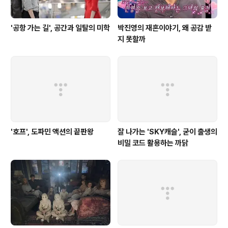
'공항 가는 길', 공간과 일탈의 미학
박진영의 재혼이야기, 왜 공감 받
지 못할까
'호프', 도파민 액션의 끝판왕
잘 나가는 'SKY캐슬', 굳이 출생의
비밀 코드 활용하는 까닭