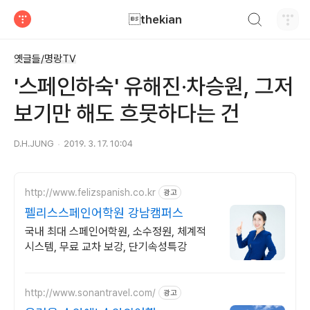
검색하기
thekian
티스토리
옛글들/명랑TV
'스페인하숙' 유해진·차승원, 그저
보기만 해도 흐뭇하다는 건
D.H.JUNG
2019. 3. 17. 10:04
http://www.felizspanish.co.kr
광고
펠리스스페인어학원 강남캠퍼스
국내 최대 스페인어학원, 소수정원, 체계적
시스템, 무료 교차 보강, 단기속성특강
http://www.sonantravel.com/
광고