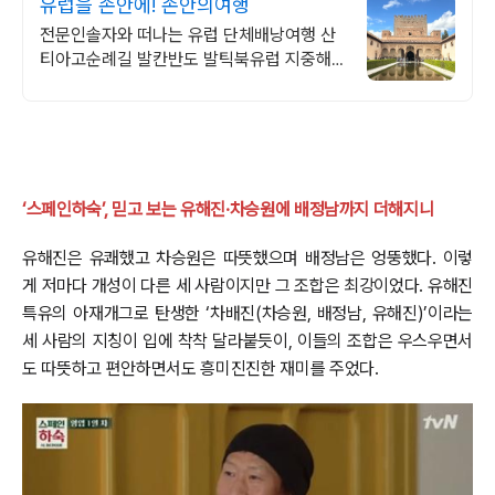
유럽을 손안에! 손안의여행
전문인솔자와 떠나는 유럽 단체배낭여행 산
티아고순례길 발칸반도 발틱북유럽 지중해
여행 유럽을 손안에! 발칸반도 북유럽 지중해
남부유럽 동유럽 세미팩제공
‘스페인하숙’, 믿고 보는 유해진·차승원에 배정남까지 더해지니
유해진은 유쾌했고 차승원은 따뜻했으며 배정남은 엉뚱했다. 이렇
게 저마다 개성이 다른 세 사람이지만 그 조합은 최강이었다. 유해진
특유의 아재개그로 탄생한 ‘차배진(차승원, 배정남, 유해진)’이라는
세 사람의 지칭이 입에 착착 달라붙듯이, 이들의 조합은 우스우면서
도 따뜻하고 편안하면서도 흥미진진한 재미를 주었다.