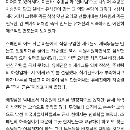
이어지고 있어서다. 이른바 ‘주방팀’과 ‘설비팀’으로 나뉘어 주방은
차승원이 맡고 설비는 유해진이 맡는 그 역할 분담이 그렇다. <삼시
세끼>에서 그랬듯 뭐든 척척 맛난 요리로 만들어내는 차승원과 뭐든
필요한 건 맥가이버처럼 뚝딱 만드는 유해진의 익숙하지만 여전히
매력적인 면모들이 보여졌다.
스페인의 어느 작은 마을에서 직접 구입한 재료들로 제육볶음을 만
들고 된장찌개를 끓이는 차승원은 역시 시원시원하면서도 섬세한
특유의 요리 실력을 보여줬다. 그가 만든 요리를 처음 맛본 배정남은
연신 감탄을 금치 못했다. 유해진은 아재개그를 입에 장착한 주방팀
의 하청업체로서 ‘이케요(?)’를 설립했다. 식기건조기가 부족하다고
하자 나무를 자르고 이어 붙여 금세 만들어내는 유해진에게 차승원
은 “역시 금손”이라고 치켜 올렸다.
배정남은 막내로서 차승원의 요리를 열정적으로 돕지만, 금세 체력
이 방전되는 모습으로 웃음을 줬다. 무엇보다 솔직하고 순수한 모습
으로 낯선 이국마을사람들과도 금세 친해지는 친화력을 보였다. 스
페인의 하숙집이기 때문에 그곳 현지인들과 교류해야 하고 또 찾는
손님들과 어우러져야 하는 그런 부분들을 배정남은 채워줄 것으로