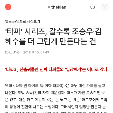
검색하기
thekian
티스토리
옛글들/영화로 세상보기
'타짜' 시리즈, 갈수록 조승우·김
혜수를 더 그립게 만든다는 건
D.H.JUNG
2019. 9. 15. 09:49
‘타짜3’, 신출귀몰한 진짜 타짜들의 ‘밑장빼기’는 어디로 갔나
영화 <타짜:원 아이드 잭(이하 타짜3)>은 화투 대신 카드를 들고
나온다. 도박 종목(?)의 차이 때문일까. 화투가 가진 토종적인 맛
은 없고, 대신 카드 게임이 갖는 ‘돈 놓고 돈 먹는’ 하드코어적 도박
의 풍경이 전면에 나오는 느낌이다. 그래서인지 엄청난 판돈과 손