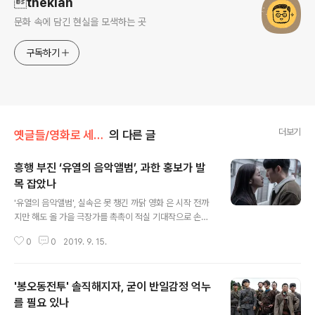
thekian
문화 속에 담긴 현실을 모색하는 곳
구독하기
더보기
옛글들/영화로 세상보기
의 다른 글
흥행 부진 ‘유열의 음악앨범’, 과한 홍보가 발
목 잡았나
글 내용
'유열의 음악앨범', 실속은 못 챙긴 까닭 영화 은 시작 전까
지만 해도 올 가을 극장가를 촉촉이 적실 기대작으로 손꼽
혔다. 그도 그럴 것이 일단 동명의 라디오 프로그램이 자극
0
0
2019. 9. 15.
하는 추억과 향수가 적지 않다. 1994년부터 전파를 탔던
‘유열의 음악앨범’. 당연히 당대의 음악들이 떠오를 수밖에
없다. 그 음악을 배경으로 이 작품에 캐스팅된 정해인과 김
'봉오동전투' 솔직해지자, 굳이 반일감정 억누
고은이 차곡차곡 시간을 채워 넣어 만들어내는 멜로라니.
기대할 수밖에 없지 않은가. 하지만 이런 기대는 생각만큼
를 필요 있나
글 내용