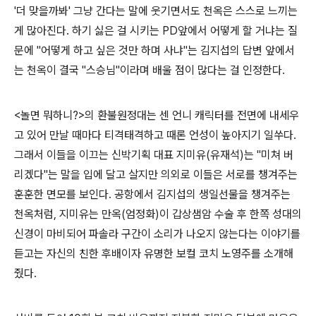
'더 맞을까봐' 그냥 간다는 말에 웃기면서도 천옥은 스스로 느끼는
게 많아진다. 하기 싫은 걸 시키는 PD앞에서 어떻게 할 거냐는 질
문에 "어떻게 하고 싶은 것만 하며 사냐"는 김지섭의 답변 앞에서
는 천옥이 결국 "스승님"이라며 배울 점이 많다는 걸 인정한다.
<놀면 뭐하니?>의 환불원정대는 센 언니 캐릭터를 전면에 내세우
고 있어 만날 때마다 티격태격하고 때론 언성이 높아지기 일쑤다.
그래서 이들을 이끄는 신박기획 대표 지미유(유재석)는 "미쳐 버
리겠다"는 말을 입에 달고 살지만 의외로 이들은 서로를 챙겨주는
훈훈한 면모를 보인다. 공항에서 김지섭의 생일선물을 챙겨주는
천옥처럼, 지미유는 만옥(엄정화)이 갑상샘암 수술 후 한쪽 성대의
신경이 마비되어 파솔라 구간이 소리가 나오지 않는다는 이야기를
듣고는 자신의 친한 후배이자 유명한 보컬 코치 노영주를 소개해
줬다.