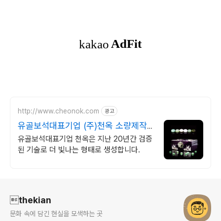
http://www.cheonok.com
광고
유골보석대표기업 (주)천옥 소량제작
가능ㅣ팬던트단독가능
유골보석대표기업 천옥은 지난 20년간 검증
된 기술로 더 빛나는 형태로 생성합니다.
로그 정보
thekian
문화 속에 담긴 현실을 모색하는 곳