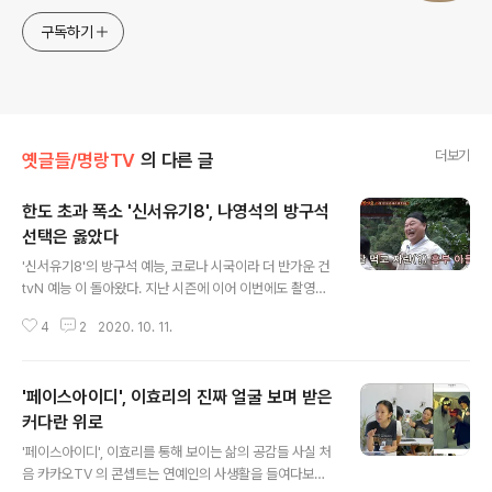
구독하기
더보기
옛글들/명랑TV
의 다른 글
한도 초과 폭소 '신서유기8', 나영석의 방구석
선택은 옳았다
글 내용
'신서유기8'의 방구석 예능, 코로나 시국이라 더 반가운 건
tvN 예능 이 돌아왔다. 지난 시즌에 이어 이번에도 촬영지
는 국내다. 지난 시즌은 '한국 속의 해외 투어'라는 콘셉트
4
2
2020. 10. 11.
로 국내를 선택했지만, 이번 시즌은 코로나 시국에 맞춰 국
내를 선택하게 됐다. 용볼이 떨어진 장소는 지리산의 인적
이 뜸한 장소. 계곡물이 흐르는 곳에 있는 숙소를 통째로 빌
'페이스아이디', 이효리의 진짜 얼굴 보며 받은
렸다. '사회적 거리두기'를 해야 하는 상황에 맞춘 선택이
아닐 수 없다. 외부인과의 접촉이 없이 오롯이 촬영팀과 출
커다란 위로
글 내용
연자들만 있는 공간이기 때문이다. 나영석 PD는 인근의 식
'페이스아이디', 이효리를 통해 보이는 삶의 공감들 사실 처
당 같은 곳들을 시국이 시국이니만큼 돈을 들여 통째로 빌
음 카카오TV 의 콘셉트는 연예인의 사생활을 들여다보는
려 안전하게 촬영을 할 것이라고 공언했지만, 알고 보니 그