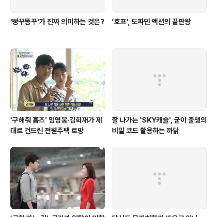
'빵꾸똥꾸'가 진짜 의미하는 것은?
'호프', 도파민 액션의 끝판왕
'구해줘 홈즈' 임영웅·김희재가 제
잘 나가는 'SKY캐슬', 굳이 출생의
대로 건드린 전원주택 로망
비밀 코드 활용하는 까닭