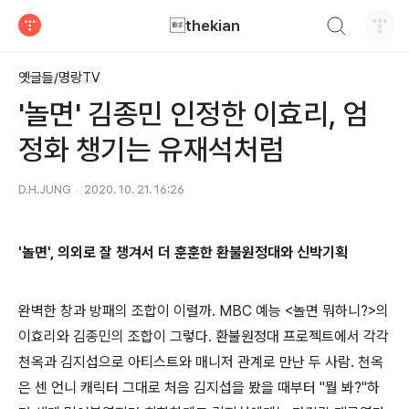
검색하기
thekian
티스토리
옛글들/명랑TV
'놀면' 김종민 인정한 이효리, 엄
정화 챙기는 유재석처럼
D.H.JUNG
2020. 10. 21. 16:26
'놀면', 의외로 잘 챙겨서 더 훈훈한 환불원정대와 신박기획
완벽한 창과 방패의 조합이 이럴까. MBC 예능 <놀면 뭐하니?>의
이효리와 김종민의 조합이 그렇다. 환불원정대 프로젝트에서 각각
천옥과 김지섭으로 아티스트와 매니저 관계로 만난 두 사람. 천옥
은 센 언니 캐릭터 그대로 처음 김지섭을 봤을 때부터 "뭘 봐?"하