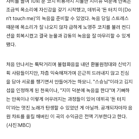
사비를 들여 10회 분 코치 비용까지 지불한 지미유 덕분에 만옥은
조금씩 목소리에 자신감을 갖기 시작했고, 데뷔곡 '돈 터치 미(Do
n't touch me)'의 녹음을 준비할 수 있었다. 녹음 당일 스트레스
때문에 목소리가 잘 나오지 않자 급하게 노영주 코치를 불러 컨디
션을 회복시켰고 결국 눈물과 감동의 녹음을 잘 마무리할 수 있게
됐다.
처음 만나서는 툭탁거리며 불협화음을 내던 환불원정대와 신박기
획 사람들이지만, 차츰 익숙해져가며 은근히 드러내지 않고 진심
을 담아 서로를 챙기면서 만들어가는 하모니. "스승님"이라고 김지
섭을 인정하게 된 천옥이나, "지미 덕분에 녹음을 한다"며 기뻐하
는 만옥이나 이렇게 어우러지는 과정들이 있어 데뷔곡 '돈 터치
미'라는 멋진 노래가 탄생할 수 있었던 게 아닐까. 공개되자마자 음
원 차트를 올킬 해버린 이 곡의 수익금은 전액 기부한다고 한다.
(사진:MBC)