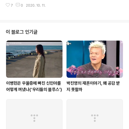
것이 아닐까 여겨진 면이 있었다. 그리고 그런 누군가의 사
숙소를 쉼터로 또 식당으로 플래카드만 바꿔서 활용하는
7
0
2020. 10. 11.
생활을 보는 것이 호기심을 자극하긴 하지만 어떤 의미가
것이었다. 버스에 타..
있을까 하는 우려도. 하지만 를 통해 이효리의 일상을 들여
다보면서 여타의 방송 프로그램이나 무대에서 봤던 이효리
와는 사뭇 다른 그의 진짜 모습이 보이기 시작했다. 유기견
봉사 10년 차에 걸맞게 보호소를 찾아가 땀을 흘려가며 봉
이 블로그 인기글
사하는 모습과 화보 촬영을 하기 위해 한껏 화려하게 차려
입고 카메라 앞에서 포즈를 취하는 모습이 자연스럽게 겹
쳐졌다. 오랜 지인인 사진작가 김태은의 집을 찾아가 익숙
하게 강아지들과 인사하고 밥을 먹으며 나누는 수다는 연
예인으로서의 이효리가 아니라 우리네 모습..
이병헌은 우울증에 빠진 신민아를
박진영의 재혼이야기, 왜 공감 받
어떻게 꺼냈나(‘우리들의 블루스’)
지 못할까