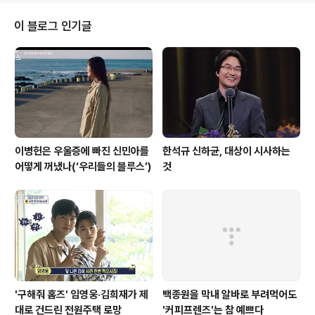
빈자리를 채워도 되지만 워낙 이 프로그램의 상징성이 큰
인물임을 부인하긴 어렵다. 그래서 양정우 PD는 이 프로그
이 블로그 인기글
램의 스핀오프로서 을 갖고 돌아왔다. 굳이 이라 줄인 표현
으로 제목을 삼은 건, '알쓸신잡'으로 불리던 본편의 연장선
이면서 동시에 차별화가 있다는 걸 드러내기 위함이다. '범
죄'를 하나의 심화된 아이템으로 삼았고, '쓸데없는'을 '쓸
데 있는'으로 바꾸었다...
이병헌은 우울증에 빠진 신민아를
한석규 신하균, 대상이 시사하는
어떻게 꺼냈나(‘우리들의 블루스’)
것
'구해줘 홈즈' 임영웅·김희재가 제
백종원을 막내 알바로 부려먹어도
대로 건드린 전원주택 로망
'커피프렌즈'는 참 예쁘다