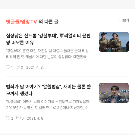
더보기
옛글들/명랑TV
의 다른 글
심상찮은 신드롬 '강철부대', 軍리얼리티 끝판
왕 떠오른 이유
글 내용
'강철부대', 훈련 대신 자존심 팀 대결로 돌아온 군대 리얼
리티의 찐 맛 채널A 에 대한 반응이 심상찮다. 대한민국 최
고의 부대 6팀이 여러 미션으로 대결을 벌이는 군대 리얼
1
0
2021. 4. 8.
리티 는 첫 회에 2.9%(닐슨 코리아) 시청률로 시작해 3.
4%, 4.3%로 매주 최고시청률을 갈아치우며 급부상하고
있는 중이다. 이 흐름대로라면 채널A의 새로운 기록에도
범죄가 남 이야기? '알쓸범잡', 재미는 물론 쓸
도전할 수 있는 무서운 상승세다. 가 가져온 군대 리얼리티
는 강력한 흡인력을 가진 것만은 분명하지만, 그간 많은 논
모까지 챙겼다
글 내용
란의 요소들을 갖고 있었던 게 사실이다. 최근 가학 논란으
'알쓸범잡', 어째서 범죄 이야기를 스핀오프로 가져왔을까
로 유튜브 방영을 중단했던 논란은 대표적이다. 는 군사 훈
2018년 가 방영된 지 벌써 햇수로 3년이나 지났지만, 이
련의 가학성이 지나치게 강조되면서 일부 교관의 부적절한
프로그램은 시즌4로 오지 못했다. 아무래도 그간 이 프로
멘트들은 논란에 불을 지폈고 그렇게 강력한 자극과 화제
2
0
2021. 4. 8.
그램의 주축이라 할 수 있었던 유시민이 방송을 하기에는
성에도 불구하고 좋은 결과를..
여러모로 정치적 이슈들이 적지 않아 참여하기가 어렵다는
사실이 그 이유가 아니었을까 싶다. 물론 다른 출연자가 그