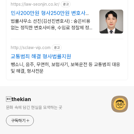
https://law-seonjin.co.kr/
광고
민사200만원 형사250만원 변호사선
임비용 수임료 정찰제
법률사무소 선진(김선진변호사) : 숨은비용
없는 정직한 변호사비용, 수임료 정찰제 정직
한 변호사, 합리적인 가성비로 최고의 결과를
만나보세요.
http://sclaw-vip.com
광고
교통범죄 해결 형사법률지원
뺑소니, 음주, 무면허, 보험사기, 보복운전 등 교통범죄 대응
및 해결, 형사전문
로그 정보
thekian
문화 속에 담긴 현실을 모색하는 곳
구독하기