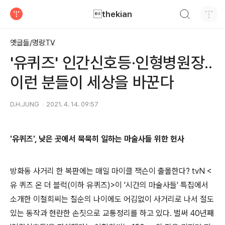
검색하기
thekian
티스토리
옛글들/명랑TV
'유퀴즈' 인간신호등·인형병원장..
이런 분들이 세상을 바꾼다
D.H.JUNG
2021. 4. 14. 09:57
'유퀴즈', 낮은 곳에서 묵묵히 일하는 마술사들 위한 헌사
방화동 사거리 한 복판에는 매일 마이클 잭슨이 출몰한다? tvN <
유 퀴즈 온 더 블럭(이하 유퀴즈)>이 '시간의 마술사들' 특집에서
소개한 이철희씨는 칠순의 나이에도 어김없이 사거리로 나서 절도
있는 동작과 현란한 손짓으로 교통정리를 하고 있다. 벌써 40년째