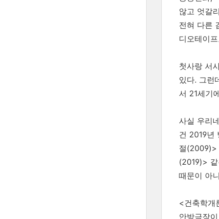
않고 엇갈리
전혀 다른 
디오테이프
첫사랑 서사
있다. 그런
서 21세기
사실 우리네
건 2019년
절(2009
(2019)
때문이 아니
<건축학개론
안방극장이