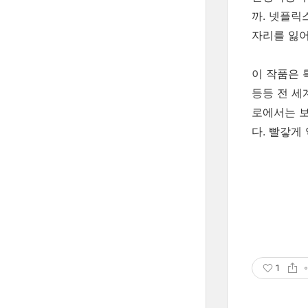
까. 넷플릭
자리를 잃어
이 작품은 
등등 전 세
로에서는 보
다. 빨갛게
1