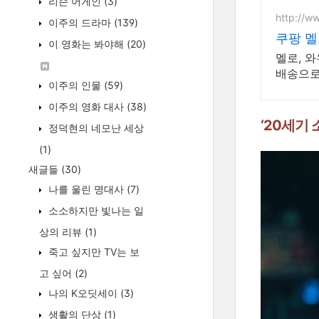
리슨 어게인
(3)
http://w
이주의 드라마
(139)
쿠팡 
이 영화는 봐야해
(20)
멜로, 
배송으로
이주의 인물
(59)
이주의 영화 대사
(38)
‘20세기
정덕현의 네모난 세상
(1)
새글들
(30)
나를 울린 명대사
(7)
소소하지만 빛나는 일
상의 리뷰
(1)
죽고 싶지만 TV는 보
고 싶어
(2)
나의 K오딧세이
(3)
생활의 단상
(1)