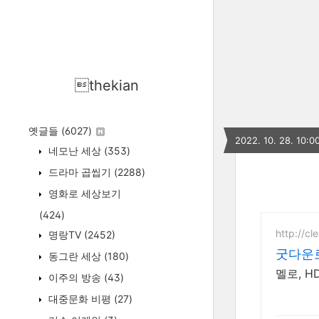
thekian
옛글들
(6027)
2022. 10. 28. 10:0
네모난 세상
(353)
드라마 곱씹기
(2288)
영화로 세상보기
(424)
http://cl
명랑TV
(2452)
굿다운
동그란 세상
(180)
멜로, H
이주의 방송
(43)
대중문화 비평
(27)