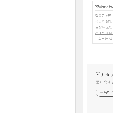
'
옛글들
>
동
잘못된 선택
극강의 몰입감
권상우 포텐 
전여빈과 나
느와르는 남
theki
문화 속에 
구독하