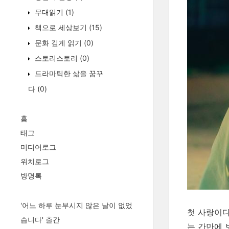
무대읽기
(1)
책으로 세상보기
(15)
문화 깊게 읽기
(0)
스토리스토리
(0)
드라마틱한 삶을 꿈꾸
다
(0)
홈
태그
미디어로그
위치로그
방명록
'어느 하루 눈부시지 않은 날이 없었
첫 사랑이다
습니다' 출간
는 간만에 