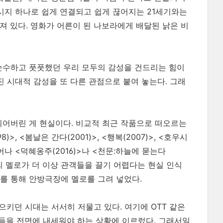
메시지 하나로 쉽게 연결되고 쉽게 끊어지는 21세기와는
져 있다. 영화가 어른이 된 나보라에게 배달된 낡은 비
순수하고 풋풋했던 우리 모두의 감성을 건드리는 힘이
진 시대적 감성을 또 다른 관점으로 붙여 놓는다. 그래
되어버린 게 현실이다. 비교적 최근 작품으로 떠오르는
, <봄날은 간다(2001)>, <행복(2007)>, <호우시
어나 <덕혜옹주(2016)>나 <천문:하늘에 묻는다
서의 멜로가 더 이상 관객들을 끌기 어렵다는 현실 인식
마를 통해 안방극장에 멜로를 그려 넣었다.
으키던 시대는 서서히 저물고 있다. 여기에 OTT 같은
을 전면에 내세워야 하는 상황에 이르렀다. 그래서일