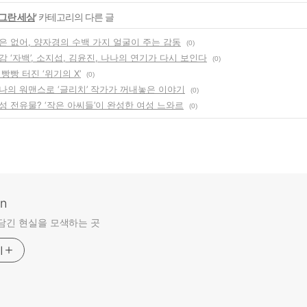
그란 세상
' 카테고리의 다른 글
은 없어, 양자경의 수백 가지 얼굴이 주는 감동
(0)
 ‘자백’, 소지섭, 김윤진, 나나의 연기가 다시 보인다
(0)
빵빵 터진 ‘위기의 X’
(0)
나의 워맨스로 ‘글리치’ 작가가 꺼내놓은 이야기
(0)
성 전유물? ‘작은 아씨들’이 완성한 여성 느와르
(0)
an
담긴 현실을 모색하는 곳
기