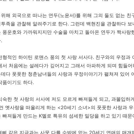
위해 외국으로 떠나는 연두(노윤서)를 위해 그의 둘도 없는 친
투족을 관찰해 알려주기로 한다. 그런데 백현진을 관찰하다 보니
 풍운호와 가까워지지만 수술을 마치고 돌아온 연두가 짝사랑
.
전형적인 하이틴 로맨스 풍의 첫 사랑 서사다. 친구와의 우정과
에서 처음에는 설레다가 깊어지고 그래서 아파하게 되며 힘들어
는데다 풋풋한 청춘남녀들의 사랑과 우정이야기가 펼쳐져 있어 
작품이기도 하다.
익숙한 첫 사랑의 서사에 저도 모르게 빠져들게 되고, 과몰입하
그건 옛사랑을 떠올리게 하는 <20세기 소녀>의 풋풋한 사랑과 
 빠져들게 만드는 K멜로 특유의 섬세한 밀당을 하고 있기 때문
삐삐 같은 지금과는 사뭇 다를 수밖에 없는 20세기 연애의 매