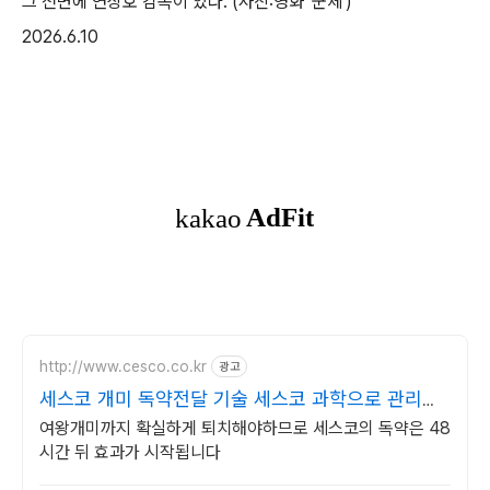
그 전면에 연상호 감독이 있다. (사진:영화 '군체')
2026.6.10
http://www.cesco.co.kr
광고
세스코 개미 독약전달 기술 세스코 과학으로 관리합
니다
여왕개미까지 확실하게 퇴치해야하므로 세스코의 독약은 48
시간 뒤 효과가 시작됩니다