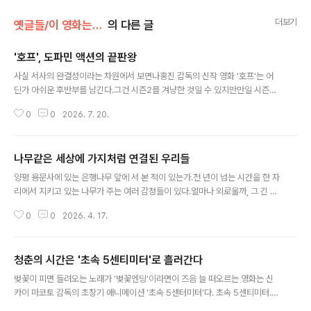
더보기
옛글들/이 영화는 봐야해
의 다른 글
'호프', 도파민 액션의 끝판왕
글 내용
사실 서사의 완결성이라는 차원에서 보면나홍진 감독의 신작 영화 '호프'는 어
딘가 아쉬운 후반부를 남긴다.그건 시즌2를 겨냥한 것일 수 있지만만일 시즌2
가 나오지 않는다면 그 엔딩이 이 '미친 영화'를 괴작으로 만들어버릴 수도 있다.
0
0
2026. 7. 20.
영화가 공개되기 전부터이창동 감독은 GV를 통해 이 작품을 '미친 영화'라고 했
다.'미친 영화'라는 표현은 두 가지 의미로도 들린다.미쳤다는 뜻이 진짜 미쳤다
는 걸 의미하는 것일 수도 있으면서동시에 너무나 재밌다는 걸 의미하는 것일
나무같은 세상에 가지처럼 연결된 우리들
수도 있으니 말이다. 그런 점에서 그 표현은 역시 소설가 출신 감독 답게 적확하
글 내용
다 여겨진다.'호프'는 미친 영화다. 이 말도 안되는 실험을 엄청난 제작비를 들여
양평 용문사에 있는 은행나무 앞에 서 본 적이 있는가.천 년이 넘는 시간을 한 자
서 끝까지 밀어부쳤다는 점에서 미쳤고그 실험의 엔딩을 이토록 괴작에 가깝게
리에서 지키고 있는 나무가 주는 여러 감정들이 있다.얼마나 외로울까, 그 긴 시
끝내버렸다는 ..
간을 어떻게 버텨냈을까, 그 아래에 지나간 수많은 사람들을, 생명들을 겪으며
0
0
2026. 4. 17.
나무는 어떤 느낌을 가졌을까.일디코 엔예디 감독의 영화 는 바로 나무의 시선
이라는 그런 관점을 담은 신비로운 영화다.영화는 1832년 한 독일 대학의 식물
원에 뿌리내린 한 그루의 은행나무의 시점으로서로 다른 시대의 세 인물의 이야
청춘의 시간은 '초속 5센티미터'로 흘러간다
기를 병치한다. 첫번째 인물은 1908년 이 대학 최초의 여학생으로 식물학과에
글 내용
입학한 그루타(루나 웨들러)다.그녀는 입학 면접에서부터 모욕적인 성희롱을 당
벚꽃이 피면 들려오는 노래가 '벚꽃엔딩'이라면이 즈음 늘 떠오르는 영화는 신
할 정도로 남성중심적 사회(학교도 가정도 직장조차도)에 고립되어 있다. 새벽
카이 마코토 감독의 초창기 애니메이션 '초속 5센터미터'다. 초속 5센티미터.
에 숲에 들어가 나..
실제로 벚꽃이 떨어지는 속도가 그런지는 알 수 없다. 하지만 그저 하늘하늘 날