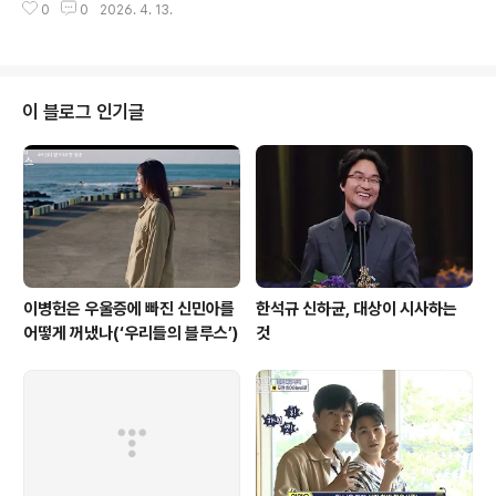
0
0
2026. 4. 13.
리며 떨어지는 벚꽃의 시간을그렇게 구체적인 수치로 적어 보면그 순간이 너무
나 짧다고 느껴진다. 아마도 신카이 마코토 감독은 그 짧은 순간을 표현하기 위
해'초속 5센티미터'라는 표현을 했던 것일 게다. 함께 벚꽃이 날리는 도쿄의 거
리를 달리며 좋아했던 타카키와 아카리.그들은 서로에게 특별한 존재다. 어딘가
나서는 성향이 아닌 그들은 또래 아이들의 왕따를 당하기도 했지만둘이여서 그
이 블로그 인기글
걸 이겨낼 수 있었다. 하지만 청춘의 첫사랑이 대부분 그러하듯이스스로 자신의
자리를 만들고 지키기 어..
이병헌은 우울증에 빠진 신민아를
한석규 신하균, 대상이 시사하는
어떻게 꺼냈나(‘우리들의 블루스’)
것