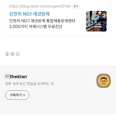
https://blog.naver.com/ecopest2144
광고
인천쥐 NO.1 에코방제
인천쥐 NO.1 에코방제 통합해충방제센터
2,000가지 약제시스템 무료진단
(새창열림)
로그 정보
thekian
문화 속에 담긴 현실을 모색하는 곳
구독하기