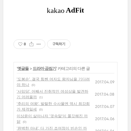
8
구독하기
'
옛글들
>
드라마 곱씹기
' 카테고리의 다른 글
'도봉순', 결국 힘쎈 여자도 왕자님을 기다려
2017.04.09
야 하나
(0)
‘사임당’, 어째서 진취적인 여성상을 발견하
2017.04.08
기 어려울까
(1)
'추리의 여왕', 발랄한 수사물엔 역시 최강희
2017.04.07
가 제격일세
(0)
이상윤이 살아나자 '귓속말'이 쫄깃해진 까
2017.04.06
닭
(0)
‘완벽한 아내’, 다 가진 조여정이 빈손인 까