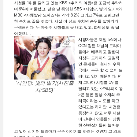
시청률 1위를 달리고 있는 KBS <추리의 여왕>은 조금씩 추락하
며 9%에 머물렀고, 같은 날 종영한 SBS <사임당, 빛의 일기>와
MBC <자체발광 오피스>는 각각 8.2% 그리고 7%로 고만고만
한 수치로 끝을 맺었다. 사실 이 정도 수치면 순위를 말하기가
무색해진다. 두 자릿수 시청률도 못 내고 있고, 화제성도 뚝 떨
어졌으니.
시청자들은 제발 tvN이나
OCN 같은 채널의 드라마
들에서 배우라고 말한다.
지상파 드라마의 고질적
인 문제들이 현재의 수목
극에서 누구 할 것 없이 드
러나고 있기 때문이다. 먼
'사임당, 빛의 일기(사진출
저 그나마 시청률 1위를
달리고 있는 <추리의 여왕
처:SBS)'
>은 물론 일상 소재의 추
리극이라는 시도를 하고
있다고는 하지만, 사건은
등장하지 않고 너무 서설
이 긴데다 인물들의 장황
한 신변잡기들만 늘어놓
고 있어 심지어 드라마가 무슨 이야기를 하려는 것인지 그 의도