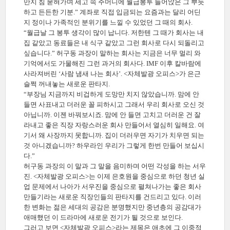
만지 침 묻혀가며 세고 속 주머니에 월급봉투 들어앉은 그 뿌듯
하고 든든한 기분.” 계좌로 직접 입금되는 요즘과는 달리 어딘
지 정이나 가족적인 분위기를 느낄 수 있었던 그 때의 회사.
“월급날 그 봉투 생각이 많이 납니다. 저한텐 그 때가 회사는 내
집 같았고 동료들은 내 식구 같았고 그런 회사로 다시 되돌리고
싶습니다.” 허구동 과장이 말하는 회사는 지금은 너무 멀리 와
기억에서도 가물해진 그런 과거의 회사다. IMF 이후 칼바람에
사라져버린 ‘사람 냄새 나는 회사’. <자체발광 오피스>가 은근
슬쩍 꺼내놓는 새로운 판타지.
“부장님 지금까지 비겁하게 도망만 치지 않았습니까. 맘에 안
들면 사표내고 더러운 꼴 피하시고 그래서 우리 회사로 오신 것
아닙니까. 이젠 바꿔보시죠. 맘에 안 들면 고치고 더러운 건 잘
라내고 좋은 직장 자랑스러운 회사 만들어서 열심히 일해요. 여
기서 왜 사장까지 못합니까. 집이 더러우면 자기가 치우면 되는
것 아니겠습니까? 하우라인 우리가 그렇게 한번 만들어 보십시
다.”
허구동 과장의 이 말과 그 말을 음미하며 어떤 각성을 하는 서우
진. <자체발광 오피스>는 이제 은호원을 중심으로 하던 청년 실
업 문제에서 나아가 서우진을 중심으로 펼쳐나가는 좋은 회사
만들기라는 새로운 직장인들의 판타지를 건드리고 있다. 이러
한 변화는 젊은 세대의 공감은 분명했지만 중년층의 공감대가
애매했던 이 드라마에 새로운 전기가 될 것으로 보인다.
그러고 보면 <자체발광 오피스>라는 제목은 애초에 그 이중적