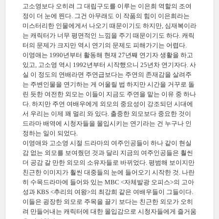
고소영보다 오히려 그 대립구도를 이루는 이은희 역할의 조여
정이 더 눈에 띈다. 그건 아무래도 이 작품의 힘이 이은희라는
미스터리한 인물에게서 나오기 때문이기도 하지만, 심재복이라
는 캐릭터가 너무 평면적인 느낌을 주기 때문이기도 하다. 캐릭
터의 문제가 크지만 역시 연기의 문제도 피해가기는 어렵다.
이영애는 1990년부터 활동해 현재 27년째 연기자 생활을 하고
있고, 고소영 역시 1992년부터 시작했으니 25년차 연기자다. 사
실 이 정도의 연배라면 주연급보다는 주연의 존재감을 살려주
는 주변인물을 연기하는 게 어울릴 법 하지만 시간을 거꾸로 돌
린 듯한 여전한 외모는 이들이 지금도 주연을 맡는 이유 중 하나
다. 하지만 주연 여배우에게 외모의 중요성이 강조되던 시대에
서 우리는 이제 꽤 멀리 와 있다. 출중한 외모보다 중요한 것이
드라마 배역에 시청자들을 몰입시키는 연기라는 건 누구나 인
정하는 일이 되었다.
이영애와 고소영 시절 드라마의 여주인공들이 하나 같이 현실
감 없는 외모를 보여줬던 것과 달리 지금의 여주인공들은 훨씬
더 공감 갈 만한 외모의 소유자들로 바뀌었다. 평범해 보이지만
친근한 이미지가 훨씬 대중들의 눈에 들어오기 시작한 것. 나란
히 수목드라마에 들어와 있는 MBC <자체발광 오피스>의 고아
성과 KBS <추리의 여왕>의 최강희 같은 여배우들이 그들이다.
이들은 굉장한 외모로 주목을 끌기 보다는 친근한 외모가 오히
려 만들어내는 캐릭터에 대한 몰입감으로 시청자들에게 즐거움