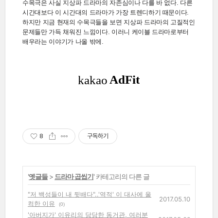
수목극은 사실 지상파 드라마의 자존심이나 다를 바 없다. 다른
시간대보다 이 시간대의 드라마가 가장 트렌디하기 때문이다.
하지만 지금 현재의 수목극들을 보면 지상파 드라마의 고질적인
문제들만 가득 채워진 느낌이다. 이러니 케이블 드라마로부터
배우라는 이야기가 나올 밖에.
8
구독하기
'
옛글들
>
드라마 곱씹기
' 카테고리의 다른 글
"저 백성들이 내 뒷배다"..'역적' 이 대사에 울
2017.05.10
컥한 이유
(0)
'아버지가' 이유리의 당당한 동거관, 여러분