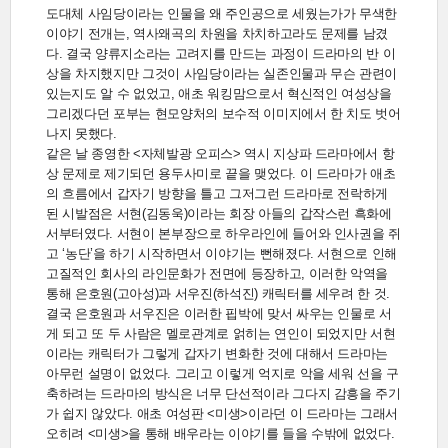
도대체 사임당이라는 인물을 왜 주인공으로 세웠는가가 무색한
이야기 전개는, 역사왜곡의 차원을 차치하고라도 문제를 남겼
다. 결국 양류지소라는 고려지를 만드는 과정이 드라마의 반 이
상을 차지했지만 그것이 사임당이라는 실존인물과 무슨 관련이
있는지도 알 수 없었고, 애초 워킹맘으로서 혁신적인 여성상을
그리겠다던 포부는 현모양처의 보수적 이미지에서 한 치도 벗어
나지 못했다.
같은 날 종영한 <자체발광 오피스> 역시 지상파 드라마에서 항
상 문제로 제기되던 용두사미로 끝을 맺었다. 이 드라마가 애초
의 흐름에서 갑자기 방향을 틀고 그저그런 드라마로 전락하게
된 시발점은 서현(김동욱)이라는 회장 아들의 갑작스런 흑화에
서부터였다. 서현이 본부장으로 하우라인에 들어와 인사권을 쥐
고 ‘농단’을 하기 시작하면서 이야기는 뻔해졌다. 서현으로 인해
고질적인 회사의 라인문화가 전면에 등장하고, 이러한 악역을
통해 은호원(고아성)과 서우진(하석진) 캐릭터를 세우려 한 것.
결국 은호원과 서우진은 이러한 핍박에 맞서 싸우는 인물로 서
게 되고 또 두 사람은 멜로관계로 얽히는 연인이 되었지만 서현
이라는 캐릭터가 그렇게 갑자기 변화한 것에 대해서 드라마는
아무런 설명이 없었다. 그리고 이렇게 억지로 악을 세워 선을 구
축하려는 드라마의 방식은 너무 단선적이라 그다지 감흥을 주기
가 쉽지 않았다. 애초 여성판 <미생>이라던 이 드라마는 그래서
오히려 <미생>을 통해 배우라는 이야기를 들을 수밖에 없었다.