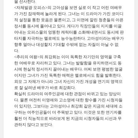
을 선사한다.
<자체발광 오피스>의 고아성을 보면 실로 이 작고 어린 여배우
가 가진 잠재력에 놀라게 된다. 그녀는 이 드라마가 가진 코미디
적 설정을 통한 웃음은 물론이고, 그 이면에 깔린 청춘들의 아픈
정서를 동시에 풀어내고 있다. 게다가 직장인들의 지지를 이끌
어내는 오피스물의 엉뚱한 캐릭터를 소화해내면서도 동시에 판
타지를 자극하는 멜로에도 능수능란하다. 고아성이라는 배우가
향후 얼마나 대성할지 기대할 수밖에 없는 자질이 아닐 수 없
다.
<추리의 여왕>의 최강희는 이미 독특한 자기만의 영역을 구축
한 여배우로 자리하고 있다. 그녀는 발랄함을 유지하면서도 동
시에 현실적 정서까지 끌어내는 배우다. 어찌 보면 평범한 얼굴
이지만 그녀가 가진 독특한 매력은 멜로에서도 힘을 발휘한다.
외모 그 자체가 아니라 그녀 자신이 가진 개성을 연기의 영역으
로 잘 살려낸 배우가 바로 최강희다.
확실히 드라마의 여주인공에 대한 관점이 바뀌고 있는 양상이
다. 물론 여전히 이영애와 고소영에 대한 향수를 가진 시청자들
이 있지만, 그보다는 고아성이나 최강희 같은 지금의 세대에 소
구하는 여주인공들이 더 주목받고 있다. 이것은 또한 연기자를
훨씬 더 직능적으로 바라보게 된 지금의 시청자들의 시선과 무
관하지 않다고 보인다.