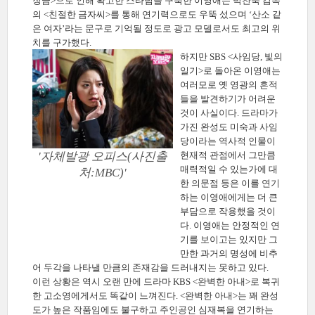
장금>으로 인해 확고한 스타덤을 구축한 이영애는 박찬욱 감독
의 <친절한 금자씨>를 통해 연기력으로도 우뚝 섰으며 ‘산소 같
은 여자’라는 문구로 기억될 정도로 광고 모델로서도 최고의 위
치를 구가했다.
하지만 SBS <사임당, 빛의
일기>로 돌아온 이영애는
여러모로 옛 영광의 흔적
들을 발견하기가 어려운
것이 사실이다. 드라마가
가진 완성도 미숙과 사임
당이라는 역사적 인물이
'자체발광 오피스(사진출
현재적 관점에서 그만큼
매력적일 수 있는가에 대
처:MBC)'
한 의문점 등은 이를 연기
하는 이영애에게는 더 큰
부담으로 작용했을 것이
다. 이영애는 안정적인 연
기를 보이고는 있지만 그
만한 과거의 명성에 비추
어 두각을 나타낼 만큼의 존재감을 드러내지는 못하고 있다.
이런 상황은 역시 오랜 만에 드라마 KBS <완벽한 아내>로 복귀
한 고소영에게서도 똑같이 느껴진다. <완벽한 아내>는 꽤 완성
도가 높은 작품임에도 불구하고 주인공인 심재복을 연기하는