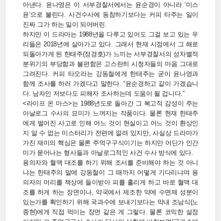
아낸다. 윤나영은 이 서부경찰서에서는 윤순경이 아니라 ‘미스
윤’으로 불린다. 사건수사에 동참하기보다는 커피 타주는 일이
진짜 그가 하는 일이 되어버린.
하지만 이 드라마는 1988년을 다루고 있어도 그걸 보고 있는 우
리들은 2018년에 살아가고 있다. 그래서 현재 시점에서 그 해로
되돌아가게 된 한태주(정경호)가 느끼는 서부경찰서의 성차별적
분위기의 부당함과 불편함은 고스란히 시청자들의 마음 그대로
그려진다. 커피 타오라는 강동철에게 한태주는 굳이 윤나영과
함께 조사를 하러 가겠다고 말한다. “윤순경하고 같이 가겠습니
다. 남자인 저보다도 피해자 조사하는데 도움이 될 겁니다.”
<라이프 온 마스>는 1988년도로 돌아간 그 복고적 감성이 주는
아날로그 수사의 묘미가 느껴지는 작품이다. 물론 현재 한태주
에게 벌어진 사고로 인해 어느 것이 현실이고 어느 것이 환상인
지 알 수 없는 미스터리가 전편에 깔려 있지만, 사실상 드라마가
가진 재미의 핵심은 물론 주먹구구식이기는 하지만 어딘가 인간
미가 묻어나는 형사들과 아날로그적인 사건 수사 방식에 있다.
용의자와 혈액 대조를 하기 위해 조서를 준비해야 하는 것 아니
냐는 한태주의 말에 강동철이 그 때까지 어떻게 기다리냐며 용
의자의 머리를 책상에 들이받아 피를 흘리게 하고 바로 혈액 대
조를 하게 하는 장면이나, 약국에서 제조한 약에 수면제 성분이
있는가를 확인하기 위해 국과수에 보내기보다는 막내 조남식(노
종현)에게 직접 먹이는 장면 같은 게 그렇다. 물론 코믹한 설정