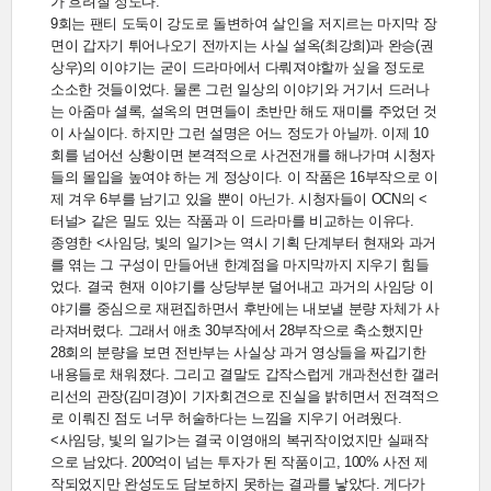
가 흐려질 정도다.
9회는 팬티 도둑이 강도로 돌변하여 살인을 저지르는 마지막 장
면이 갑자기 튀어나오기 전까지는 사실 설옥(최강희)과 완승(권
상우)의 이야기는 굳이 드라마에서 다뤄져야할까 싶을 정도로
소소한 것들이었다. 물론 그런 일상의 이야기와 거기서 드러나
는 아줌마 셜록, 설옥의 면면들이 초반만 해도 재미를 주었던 것
이 사실이다. 하지만 그런 설명은 어느 정도가 아닐까. 이제 10
회를 넘어선 상황이면 본격적으로 사건전개를 해나가며 시청자
들의 몰입을 높여야 하는 게 정상이다. 이 작품은 16부작으로 이
제 겨우 6부를 남기고 있을 뿐이 아닌가. 시청자들이 OCN의 <
터널> 같은 밀도 있는 작품과 이 드라마를 비교하는 이유다.
종영한 <사임당, 빛의 일기>는 역시 기획 단계부터 현재와 과거
를 엮는 그 구성이 만들어낸 한계점을 마지막까지 지우기 힘들
었다. 결국 현재 이야기를 상당부분 덜어내고 과거의 사임당 이
야기를 중심으로 재편집하면서 후반에는 내보낼 분량 자체가 사
라져버렸다. 그래서 애초 30부작에서 28부작으로 축소했지만
28회의 분량을 보면 전반부는 사실상 과거 영상들을 짜깁기한
내용들로 채워졌다. 그리고 결말도 갑작스럽게 개과천선한 갤러
리선의 관장(김미경)이 기자회견으로 진실을 밝히면서 전격적으
로 이뤄진 점도 너무 허술하다는 느낌을 지우기 어려웠다.
<사임당, 빛의 일기>는 결국 이영애의 복귀작이었지만 실패작
으로 남았다. 200억이 넘는 투자가 된 작품이고, 100% 사전 제
작되었지만 완성도도 담보하지 못하는 결과를 낳았다. 게다가