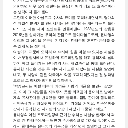
이지만 그 주먹구구식 수사가 당시의 상황에 비춰보면(국과수에
의뢰하면 너무 오래 걸린다는 현실) 이해가 되고 또 효과적이라
는 생각마저 들게 한다.
그런데 이러한 아날로그 수사의 묘미를 포착해내면서도, 당대의
성 차별적 분위기를 반전시키는 윤나영이라는 캐릭터는 이 드라
마의 또 다른 재미 포인트를 만들어낸다. 1988년도의 상황을
2018년을 살아가는 우리의 관점으로 들여다봄으로써, 윤나영의
성장과 그 성장을 은근히 지지하는 한태주의 훈훈한 관계를 볼
수 있게 만든 점이다.
여성이기 때문에 오히려 더 수사에 힘을 더할 수 있다는 사실은
이 서부경찰서에서 유일하게 프로파일링을 하고 용의자의 심리
까지 파고 들어가는 윤나영의 사건 해결과정을 통해 드러난다.
유사한 사건을 겪은 두 피해자가 모두 아팠다는 사실을 발견해
내고, 두 사람이 같은 약국에서 약을 조제해먹었다는 걸 밝혀냄
으로써 그 약사가 범인임을 찾아낸 것.
“박영근씨는 어릴 때부터 가까운 사람의 아픔을 보면서 살았어
요. 아마 그 사람들을 지켜주지 못한 죄책감이 응어리로 남아서
계속 유사관계를 반복했을 지도 몰라요. 점점 관계에 집착하고
강박증세가 심해질수록 망상도 더 커졌을 거예요. 이주영씨를
갑자기 공격한 건 자기만의 망상이 깨졌기 때문일 거예요.”
윤나영의 이런 프로파일링에 근거한 추리는 사실상 현재에서 과
거로 간 한태주에게는 당연한 수사방식으로 다가올 것이다. 그
래서 한태주는 윤나영의 가능성을 가장 먼저 발견하고 그가 수