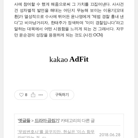
사에 참여할 수 했게 해줌으로써 그 가치를 끄집어낸다. 사사건
건 성차별적 발언을 해대는 어딘지 무능해 보이는 이용기(오대
환)가 열성적으로 수사에 뛰어든 윤나영에게 “제법 경찰 흉내 낸
다”고 비아냥거리자, 한태주가 정색하며 “이미 경찰입니다”라고
말하는 대목에서 어떤 시원함을 느끼게 되는 건 그래서다. 자꾸
만 윤순경의 성장을 응원하게 되는 것도.(사진:OCN)
8
구독하기
'
옛글들
>
드라마 곱씹기
' 카테고리의 다른 글
'무법변호사'를 꿈꾸지만, 현실은 '미스 함무
2018.06.28
라비'라는 건
(1)