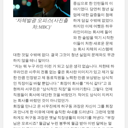
중심으로 한 인턴들의 이
야기였다. 당연히 청년 실
업에 대한 갈증들이 첨예
'자체발광 오피스(사진출
하게 담길 수밖에 없었다.
하지만 이제 어쨌든 하우
처:MBC)'
라인이라는 회사에 들어
와 한 솥밥을 먹기 시작한
이들이 처한 새로운 문제
는 회사 자체의 시스템에
대한 것일 수밖에 없다. 결국 그것이 청년 실업의 문제와도 무관
하지 않을 테니 말이다.
“저는 뭐 누구 라인 이런 거 되고 싶은 생각 없습니다. 저한테 하
우라인은 사주의 전횡 없는 좋은 회사란 이미지가 있고 제가 일
한 만큼 인정받고 제 동료직원들 노력한 만큼 보상받는 상식적
인 직장이길 바랄 뿐입니다.” 회장이 회사를 “자식 같다”고 표
현하자 서우진은 “상식적인 직장”을 이야기한다. 그렇다. 언제
직원들이 회사에 대단한 것을 바랐던가. 적어도 상식이 지켜지
는 회사를 바랐던 것이 아니었던가.
회장을 만나고 온 서우진에게 허구동 과장은 자신이 그를 회장
과 만나게 한 이유에 대해 솔직한 속내를 드러낸다. 그런데 엉뚱
하게도 허구동 과장은 옛날 직장생활의 이야기를 꺼낸다. “부장
님은 모르시죠? 월급날 누런 봉투에 월급 받아 이번 달에는 얼