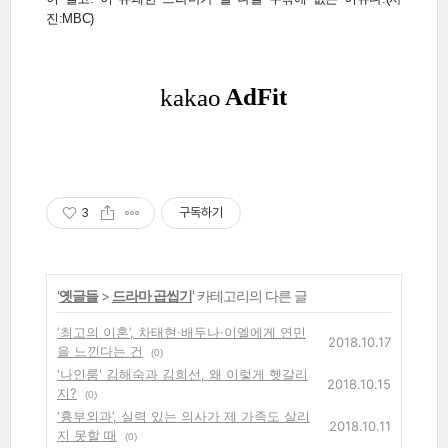
진:MBC)
3
구독하기
'
옛글들
>
드라마 곱씹기
' 카테고리의 다른 글
‘최고의 이혼’, 차태현·배두나·이엘에게 연민
2018.10.17
을 느낀다는 건
(0)
'나인룸' 김해숙과 김희선, 왜 이렇게 헷갈리
2018.10.15
지?
(0)
‘흉부외과’, 실력 있는 의사가 제 가족도 살리
2018.10.11
지 못할 때
(0)