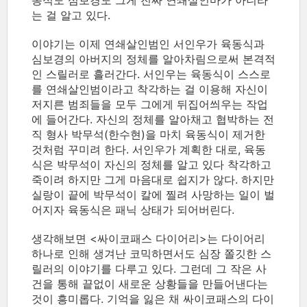
동식도 심보경도 그게 진짜 연쇄살인마가 아니라
는 걸 알고 있다.
이야기는 이제 연쇄살인범인 서인우가 육동식과
심보경의 아버지의 정체를 알아차림으로써 본격적
인 스릴러로 흘러간다. 서인우는 육동식이 스스로
를 연쇄살인범이라고 착각하는 걸 이용해 자신이
저지른 범죄들을 모두 그에게 뒤집어씌우는 작업
에 들어간다. 자신의 정체를 알아채고 협박하는 전
직 형사 박무석(한수현)을 마치 육동식이 제거한
것처럼 꾸미려 한다. 서인우가 계획한 대로, 육동
식은 박무석이 자신의 정체를 알고 있다 착각하고
죽이려 하지만 그게 마음대로 쉽지가 않다. 하지만
실랑이 끝에 박무석이 칼에 찔려 사망하는 일이 벌
어지자 육동식은 패닉 상태가 되어버린다.
생각해보면 <싸이코패스 다이어리>는 다이어리
하나로 인해 생겨난 코믹하면서도 심장 쫄깃한 스
릴러의 이야기를 다루고 있다. 그런데 그 작은 사
건을 통해 끝없이 새로운 상황들을 만들어낸다는
것이 흥미롭다. 기억을 잃은 채 싸이코패스의 다이