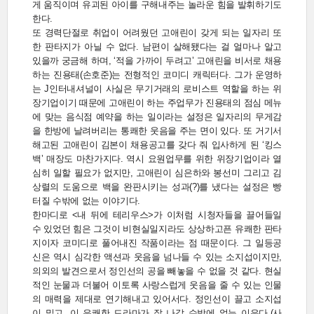
게 움직이며 유괴된 아이를 구해내주는 놀라운 힘을 발휘하기도
한다.
또 경력단절로 취업이 어려웠던 고애린이 갖게 되는 일자리 또
한 판타지가 아닐 수 없다. 남편이 살해됐다는 걸 얼마나 알고
있을까 궁금해 하며, ‘적을 가까이 두려고’ 고애린을 비서로 채용
하는 진용태(손호준)는 전형적인 코미디 캐릭터다. 그가 운영하
는 J인터내셔널이 사실은 무기거래의 로비스트 역할을 하는 위
장기업이기 때문에 고애린이 하는 주업무가 진용태의 점심 메뉴
에 맞는 음식점 예약을 하는 일이라는 설정은 일자리의 무게감
을 한방에 날려버리는 통쾌한 웃음을 주는 면이 있다. 또 거기서
해고된 고애린이 김본이 채용공고를 갖다 줘 입사하게 된 ‘킹스
백’ 매장도 마찬가지다. 역시 요원업무를 위한 위장기업이라 열
심히 일할 필요가 없지만, 고애린이 심은하와 봉선미 그리고 김
상렬의 도움으로 백을 완판시키는 성과(?)를 냈다는 설정은 빵
터질 수밖에 없는 이야기다.
한마디로 <내 뒤에 테리우스>가 이처럼 시청자들을 끌어들일
수 있었던 힘은 그것이 비현실일지라도 상상하고픈 유쾌한 판타
지이자 코미디로 풀어내진 작품이라는 점 때문이다. 그 일등공
신은 역시 심각한 액션과 웃음을 넘나들 수 있는 소지섭이지만,
의외의 발견으로서 정인선의 공을 빼놓을 수 없을 것 같다. 현실
적인 눈물과 더불어 이토록 사랑스럽게 웃음을 줄 수 있는 인물
의 매력을 제대로 연기해내고 있어서다. 정인선이 끌고 소지섭
이 밀고. 이 유쾌한 드라마가 잘 나갈 수밖에 없는 이유다.(사