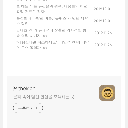
뭘 해도 되는 유산슬과 펭수, 대중들의 어떤
2019.12.01
욕망 건드린 걸까
(0)
존경받아 마땅한 어른, '유퀴즈'가 만난 세탁
2019.12.01
소 장인
(0)
김태호 PD와 유재석이 창출한 역사적인 방
2019.11.26
송 협업 시너지
(0)
"사랑한다면 취소하세요"..나영석 PD의 기막
2019.11.26
힌 호소 통할까
(0)
thekian
문화 속에 담긴 현실을 모색하는 곳
구독하기