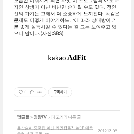
모습만 비춰지게 되면 자칫 이 프로그램의 애초 취
지인 상생이 아닌 비난만 쏟아질 수도 있다. 정인
선의 가치는 그래서 더 소중하게 느껴진다. 똑같은
문제도 어떻게 이야기하느냐에 따라 상대방이 기
분 좋게 설득시킬 수 있다는 걸 그는 보여주고 있
으니 말이다.(사진:SBS)
3
구독하기
'
옛글들
>
명랑TV
' 카테고리의 다른 글
유산슬이 중국집 아닌 라면집을? '놀면' 예측
2019.12.09
불허 세포 분열
(0)