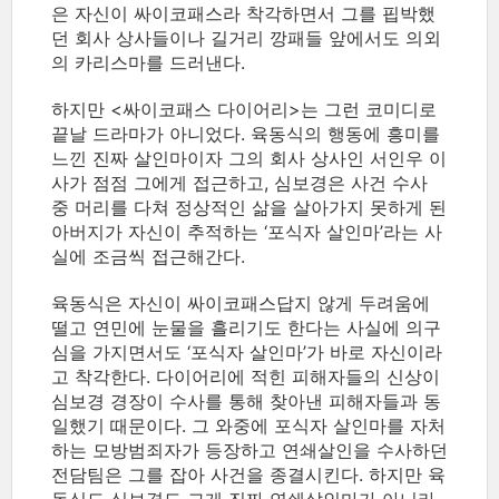
은 자신이 싸이코패스라 착각하면서 그를 핍박했
던 회사 상사들이나 길거리 깡패들 앞에서도 의외
의 카리스마를 드러낸다.
하지만 <싸이코패스 다이어리>는 그런 코미디로
끝날 드라마가 아니었다. 육동식의 행동에 흥미를
느낀 진짜 살인마이자 그의 회사 상사인 서인우 이
사가 점점 그에게 접근하고, 심보경은 사건 수사
중 머리를 다쳐 정상적인 삶을 살아가지 못하게 된
아버지가 자신이 추적하는 ‘포식자 살인마’라는 사
실에 조금씩 접근해간다.
육동식은 자신이 싸이코패스답지 않게 두려움에
떨고 연민에 눈물을 흘리기도 한다는 사실에 의구
심을 가지면서도 ‘포식자 살인마’가 바로 자신이라
고 착각한다. 다이어리에 적힌 피해자들의 신상이
심보경 경장이 수사를 통해 찾아낸 피해자들과 동
일했기 때문이다. 그 와중에 포식자 살인마를 자처
하는 모방범죄자가 등장하고 연쇄살인을 수사하던
전담팀은 그를 잡아 사건을 종결시킨다. 하지만 육