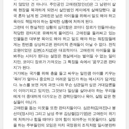
지 않았던 건 아니다. 주인공인 고애린(정인선)은 그 남편이 살
해 현장을 목격하게 되면서 살인범인 케이에게 살해당했다. 결
국 혼자 남게 된 고애린은 남은 아이들을 위해서 일도 해야 하고
육아도 책임져야 하는 절박한 상황에 처하게 된다.
그런데 이 현실적인 상황의 심각함은 코미디 장르가 만들어내는
적당한 판타지로 유쾌하게 풀어진다. 고애린을 둘러싸고 있는
인물들은 대부분 육아도 해야 하고 일도 해야 하는 워킹맘들에
게는 한번쯤 상상하고픈 판타지적 존재들이 아닐 수 없다. 전직
요원이었던 김본(소지섭)은 대표적이다. 고애린의 아이들을 돌
봐주는 시터가 된다는 설정은 현실에서는 벌어질 수 없는 일이
지만, 코미디 장르가 가져오는 그 특징들 속에서 ‘꿈꾸고픈 판타
지’가 된다.
거기에는 국가를 위해 총을 들고 싸우는 일만큼 아이를 키우는
‘육아’가 얼마나 중요하고 어려운 일인가 하는 메시지가 담겨있
다. 뉴스를 보면 저게 과연 나와 무슨 상관일까 싶은 거대담론들
이 이야기되고 있지만, 그것보다 일상을 살아내야 하는 우리들
에게 더 중대하게 다가오는 건 경력단절이나 육아, 살림 같은 현
실들이 아닌가.
고애린을 돕는 이웃들 또한 판타지들이다. 심은하(김여진)나 봉
선미(정시아) 그리고 남성 주부 김상렬(강기영)은 고애린이 위기
에 처하거나 힘들 때마다 모여 힘이 되어주는 이웃들이다. 살림
을 하는 주부들만의 모임은 마치 국정원의 조직처럼 일사분란하