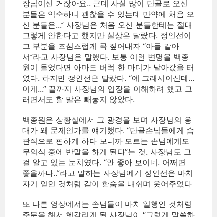
장님이신 거잖아요.. 근데 사실 많이 단골로 오신
분들은 익숙하니 괜찮을 수 있는데 만약에 처음 오
신 분들은...” 사장님은 처음 오신 분들한테는 절대
그렇게 안한다고 했지만 실상은 달랐다. 정인선이
그 부분을 조심스럽게 콕 짚어내자 “아들 같아
서”라고 사장님은 말했다. 보통 이런 변명을 백종
원이 들었다면 아마도 버럭 한 마디가 날아갔을 터
였다. 하지만 정인선은 달랐다. “예 그래서이신데...
이게...” 끝까지 사장님의 입장을 이해하려 했고 그
러면서도 할 말은 빼놓지 않았다.
백종원은 상황실에서 그 광경을 보며 사장님의 응
대가 왜 문제인가를 얘기했다. “단골손님들에게 습
관적으로 편하게 하다 보니까 모르는 손님에게도
무의식 중에 반말을 하게 된다”는 것. 사장님도 그
걸 알고 있는 눈치였다. “안 좋아 보이네. 어쩌면
좋을까나..”라고 말하는 사장님에게 정인선은 마치
자기 일인 것처럼 같이 한숨을 내쉬며 웃어주었다.
또 다른 영상에서는 손님들이 마치 일행인 것처럼
주문을 해서 헷갈리게 된 사장님이 “그렇게 말씀하