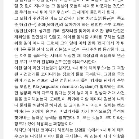
랄 것 없이 지나가는 그 일상이 모험의 세계로 바뀐다는 것만으
로 우리는 <내 뒤에 테리우스>의 그 세계에 몰입하게 된다.
그 모험의 주인공은 어느 날 갑자기 남편 차정일(양동근)이 죽고
준수(김건우) 준희(옥예린)와 살아가야 하는 평범한 주부 고애린
(정인선)이다. 생계를 위해 일자리를 찾아야 하지만 경력단절은
재취업을 만만찮게 만들고, 아이를 돌봐줄 시터를 구하는 일은
쉬운 일이 아니다. 그런데 그의 앞에 마치 만화 ‘캔디’에서 막 튀
어나온 듯한 전직 요원 김본(소지섭)이 구세주처럼 등장한다. 그
는 아이를 돌봐주는 시터로 위장한 채 차정일의 죽음과도 연관
된 무기 브로커 진용태(손호준)를 예의주시한다.
이런 일이 과연 가능할까 싶지만, <내 뒤에 테리우스>는 그 과장
된 사건전개를 코미디라는 장르의 틀로 극복한다. 그것은 국정
원이 개입된 정보전 같은 엄청난 사건들이 킹캐슬 단지의 주부
들 모임인 KIS(Kingcastle information System)가 활약하는 코믹
한 상황과 크게 다르지 않다는 듯이 눙치며 이 일상과 거대 사건
들을 병치해놓는다. 고애린이 위기에 처할 때마다 김본이 나타
나 문제를 해결하곤 하지만, 또 고애린 역시 자신이 일하는 캥스
백이라는 가게에 숨겨진 비밀기지를 자기 방식으로(?) 추적해
찾아내는 놀라운 능력을 발휘한다. 이 모든 것들이 코미디라는
장르가 있어 허용되는 과장들이다.
하지만 이러한 코미디가 허용하는 상황들 속에서 <내 뒤에 테리
우스>는 다양한 이야기들을 구사한다. 즉 김본이 시터 역할을