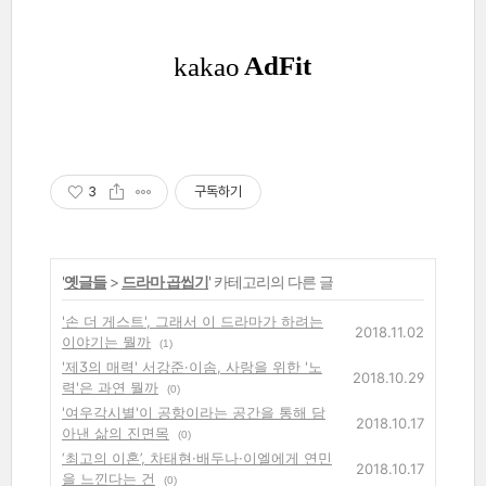
3
구독하기
'
옛글들
>
드라마 곱씹기
' 카테고리의 다른 글
'손 더 게스트', 그래서 이 드라마가 하려는
2018.11.02
이야기는 뭘까
(1)
'제3의 매력' 서강준·이솜, 사랑을 위한 '노
2018.10.29
력'은 과연 뭘까
(0)
'여우각시별'이 공항이라는 공간을 통해 담
2018.10.17
아낸 삶의 진면목
(0)
‘최고의 이혼’, 차태현·배두나·이엘에게 연민
2018.10.17
을 느낀다는 건
(0)