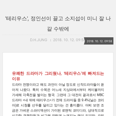
'테리우스', 정인선이 끌고 소지섭이 미니 잘 나
갈 수밖에
D.H.JUNG
2018. 10. 12. 09:58
2018. 10. 12. 09:58
유쾌한 드라마가 그리웠나, ‘테리우스’에 빠져드는
이유
드라마 전쟁이라고 해도 과언이 아닐 정도로 신작드라마들이 쏟
아져 나왔다. 특히 수목은 어느새 지상파에서부터 케이블까지
가세해 각축전을 벌이는 형국. 그런데 그 대전의 결과로서 MBC
드라마 <내 뒤에 테리우스>가 전체 드라마들 중 9.4%(닐슨 코리
아)로 시청률 선두를 달리고 있다는 건 흥미롭다. 어찌 보면 조
금은 가벼운 스파이액션이 가미된 로맨틱 코미디라, 상대적으로
심각한 경쟁작들과 비교해 약하게 느껴지는 면이 있지만, 오히