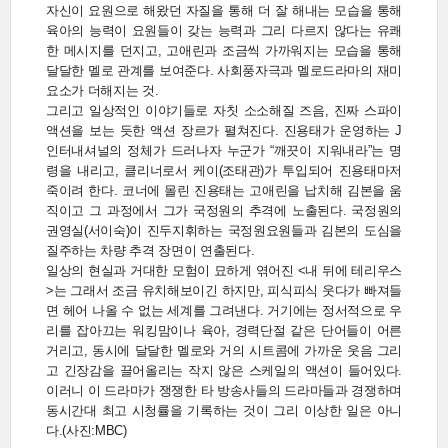
자신이 요원으로 해왔던 자질을 통해 더 잘 해내는 모습을 통해
육아의 능력이 요원들이 갖는 능력과 그리 다르지 않다는 유쾌
한 메시지를 던지고, 고애린과 조금씩 가까워지는 모습을 통해
달달한 멜로 관계를 보여준다. 사회풍자극과 멜로드라마의 재미
요소가 더해지는 것.
그리고 일상적인 이야기들로 자칫 소소해질 즈음, 진짜 스파이
액션을 보는 듯한 액션 장르가 펼쳐진다. 진용태가 운영하는 J
인터내셔널의 정체가 드러나자 누군가 “깨끗이 지워내라”는 명
령을 내리고, 클리너로서 케이(조태관)가 투입되어 진용태마저
죽이려 한다. 코너에 몰린 진용태는 고애린을 납치해 김본을 움
직이고 그 과정에서 그가 국정원의 추격에 노출된다. 국정원의
권영실(서이숙)이 진두지휘하는 국정원요원들과 김본의 도심을
질주하는 차량 추격 장면이 연출된다.
일상의 현실과 거대한 모험이 묘하게 엮어진 <내 뒤에 테리우스
>는 그래서 조금 유치해보이긴 하지만, 피식피식 웃다가 빠져들
면 헤어 나올 수 없는 세계를 그려낸다. 거기에는 정서적으로 우
리를 잡아끄는 워킹맘이나 육아, 경력단절 같은 단어들이 어른
거리고, 동시에 달달한 멜로와 거의 시트콤에 가까운 웃음 그리
고 긴장감을 끌어올리는 작지 않은 스케일의 액션이 들어있다.
이러니 이 드라마가 쟁쟁한 타 방송사들의 드라마들과 경쟁하며
동시간대 최고 시청률을 기록하는 것이 그리 이상한 일은 아니
다.(사진:MBC)