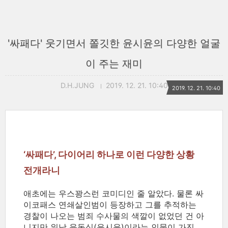
'싸패다' 웃기면서 쫄깃한 윤시윤의 다양한 얼굴
이 주는 재미
D.H.JUNG
2019. 12. 21. 10:40
2019. 12. 21. 10:40
‘싸패다’, 다이어리 하나로 이런 다양한 상황
전개라니
애초에는 우스꽝스런 코미디인 줄 알았다. 물론 싸
이코패스 연쇄살인범이 등장하고 그를 추적하는
경찰이 나오는 범죄 수사물의 색깔이 없었던 건 아
니지만 워낙 육동식(윤시윤)이라는 인물이 가진