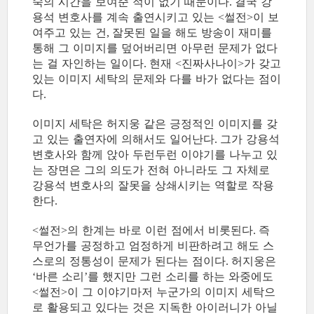
숙의 시간을 보여준 적이 없기 때문이다
결국 강
.
용석 변호사를 계속 출연시키고 있는
썰전
이 보
<
>
여주고 있는 건
잘못된 일을 해도 방송이 재미를
,
통해 그 이미지를 덮어버리면 아무런 문제가 없다
는 걸 자인하는 일이다
현재
진짜사나이
가 갖고
.
<
>
있는 이미지 세탁의 문제와 다를 바가 없다는 점이
다
.
이미지 세탁은 허지웅 같은 긍정적인 이미지를 갖
고 있는 출연자에 의해서도 일어난다
그가 강용석
.
변호사와 함께 앉아 두런두런 이야기를 나누고 있
는 장면은 그의 의도가 전혀 아니라도 그 자체로
강용석 변호사의 잘못을 상쇄시키는 역할로 작용
한다
.
썰전
의 한계는 바로 이런 점에서 비롯된다
즉
<
>
.
무언가를 공정하고 엄정하게 비판하려고 해도 스
스로의 정통성이 문제가 된다는 점이다
허지웅은
.
바른 소리
를 했지만 그런 소리를 하는 와중에도
‘
’
썰전
이 그 이야기마저 누군가의 이미지 세탁으
<
>
로 활용되고 있다는 것은 지독한 아이러니가 아닐