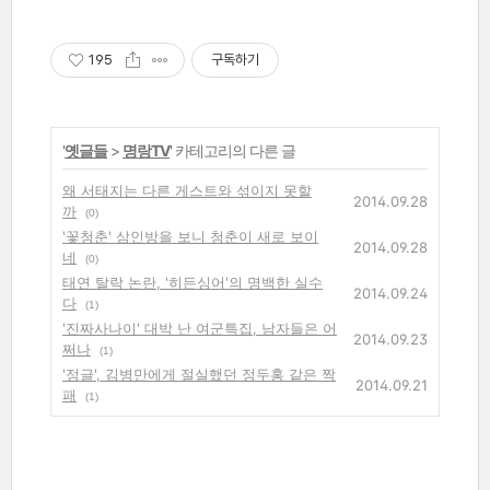
195
구독하기
'
옛글들
>
명랑TV
' 카테고리의 다른 글
왜 서태지는 다른 게스트와 섞이지 못할
2014.09.28
까
(0)
'꽃청춘' 삼인방을 보니 청춘이 새로 보이
2014.09.28
네
(0)
태연 탈락 논란, '히든싱어'의 명백한 실수
2014.09.24
다
(1)
'진짜사나이' 대박 난 여군특집, 남자들은 어
2014.09.23
쩌나
(1)
'정글', 김병만에게 절실했던 정두홍 같은 짝
2014.09.21
패
(1)