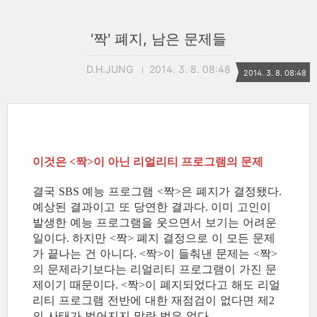
'짝' 폐지, 남은 문제들
D.H.JUNG
2014. 3. 8. 08:48
2014. 3. 8. 08:48
이것은
짝
이 아닌 리얼리티 프로그램의 문제
<
>
결국
예능 프로그램
짝
은 폐지가 결정됐다
SBS
<
>
.
예상된 결과이고 또 당연한 결과다
이미 고인이
.
발생한 예능 프로그램을 웃으면서 보기는 어려운
일이다
하지만
짝
폐지 결정으로 이 모든 문제
.
<
>
가 끝나는 건 아니다
짝
이 들춰낸 문제는
짝
. <
>
<
>
의 문제라기보다는 리얼리티 프로그램이 가진 문
제이기 때문이다
짝
이 폐지되었다고 해도 리얼
. <
>
리티 프로그램 전반에 대한 재점검이 없다면 제
2
의 사태가 벌어지지 말란 법은 없다
.