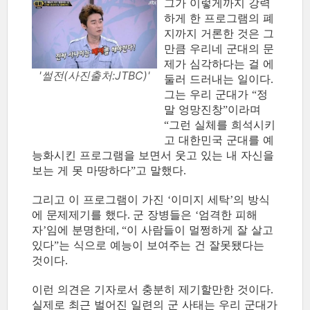
그가 이렇게까지 강력
하게 한 프로그램의 폐
지까지 거론한 것은 그
만큼 우리네 군대의 문
제가 심각하다는 걸 에
'썰전(사진출처:JTBC)'
둘러 드러내는 일이다
.
그는 우리 군대가
정
“
말 엉망진창
이라며
”
그런 실체를 희석시키
“
고 대한민국 군대를 예
능화시킨 프로그램을 보면서 웃고 있는 내 자신을
보는 게 못 마땅하다
고 말했다
”
.
그리고 이 프로그램이 가진
이미지 세탁
의 방식
‘
’
에 문제제기를 했다
군 장병들은
엄격한 피해
.
‘
자
임에 분명한데
이 사람들이 멀쩡하게 잘 살고
’
, “
있다
는 식으로 예능이 보여주는 건 잘못됐다는
”
것이다
.
이런 의견은 기자로서 충분히 제기할만한 것이다
.
실제로 최근 벌어진 일련의 군 사태는 우리 군대가