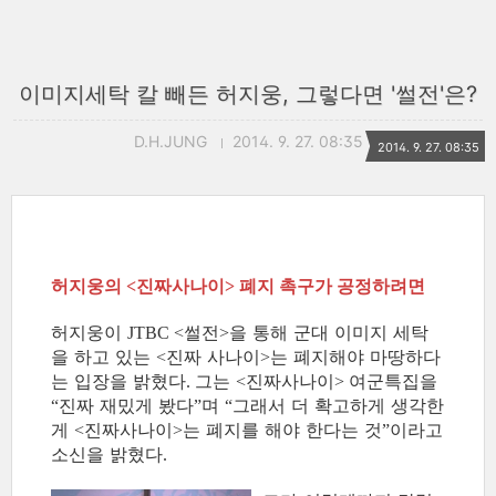
이미지세탁 칼 빼든 허지웅, 그렇다면 '썰전'은?
D.H.JUNG
2014. 9. 27. 08:35
2014. 9. 27. 08:35
허지웅의
진짜사나이
폐지 촉구가 공정하려면
<
>
허지웅이
썰전
을 통해 군대 이미지 세탁
JTBC <
>
을 하고 있는
진짜 사나이
는 폐지해야 마땅하다
<
>
는 입장을 밝혔다
그는
진짜사나이
여군특집을
.
<
>
진짜 재밌게 봤다
며
그래서 더 확고하게 생각한
“
”
“
게
진짜사나이
는 폐지를 해야 한다는 것
이라고
<
>
”
소신을 밝혔다
.