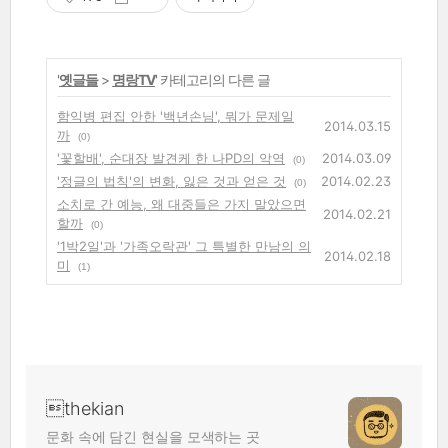
'
옛글들
>
명랑TV
' 카테고리의 다른 글
함익병 편집 안한 '백년손님', 뭐가 문제일
2014.03.15
까
(0)
'꽃할배', 순대장 발견케 한 나PD의 악역
2014.03.09
(0)
'정글의 법칙'의 변화, 잃은 것과 얻은 것
2014.02.23
(0)
소치로 간 예능, 왜 대중들은 가지 말았으면
2014.02.21
할까
(0)
'1박2일'과 '가족오락관' 그 특별한 만남의 의
2014.02.18
미
(1)
thekian
문화 속에 담긴 현실을 모색하는 곳