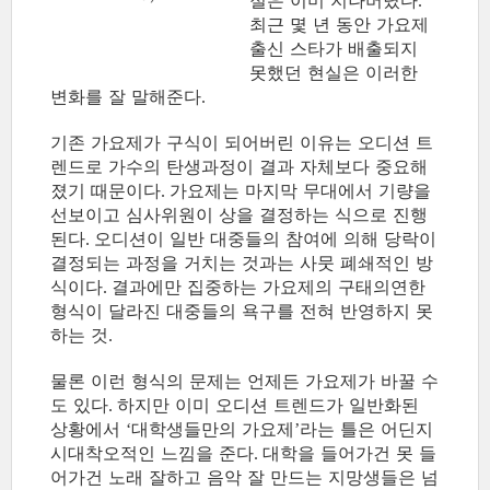
절은 이미 지나버렸다
.
최근 몇 년 동안 가요제
출신 스타가 배출되지
못했던 현실은 이러한
변화를 잘 말해준다
.
기존 가요제가 구식이 되어버린 이유는 오디션 트
렌드로 가수의 탄생과정이 결과 자체보다 중요해
졌기 때문이다
가요제는 마지막 무대에서 기량을
.
선보이고 심사위원이 상을 결정하는 식으로 진행
된다
오디션이 일반 대중들의 참여에 의해 당락이
.
결정되는 과정을 거치는 것과는 사뭇 폐쇄적인 방
식이다
결과에만 집중하는 가요제의 구태의연한
.
형식이 달라진 대중들의 욕구를 전혀 반영하지 못
하는 것
.
물론 이런 형식의 문제는 언제든 가요제가 바꿀 수
도 있다
하지만 이미 오디션 트렌드가 일반화된
.
상황에서
대학생들만의 가요제
라는 틀은 어딘지
‘
’
시대착오적인 느낌을 준다
대학을 들어가건 못 들
.
어가건 노래 잘하고 음악 잘 만드는 지망생들은 넘