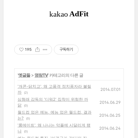
195
구독하기
'
옛글들
>
명랑TV
' 카테고리의 다른 글
'개콘-닭치고', 왜 고품격 정치풍자라 불릴
2014.07.01
까
(2)
심형래 감독의 '디워2' 집착이 위험한 까
2014.06.29
닭
(0)
월드컵 업은 예능, 예능 업은 월드컵, 결과
2014.06.25
는?
(0)
'룸메이트', 왜 나나는 악플에 시달리게 됐
2014.06.24
나
(0)