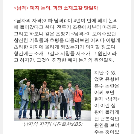
<남격> 폐지 논의, 과연 소재고갈 탓일까
<남자의 자격(이하 남격)>이 4년여 만에 폐지 논의
에 들어갔다고 한다. 전투기 조종에서부터 마라톤,
그리고 하모니 같은 초창기 <남격>이 보여주었던
참신한 기획들과 호평을 떠올려보면 어쩌다 이렇게
초라한 처지에 몰리게 되었는가가 의아할 정도다.
항간에는 소재 고갈과 시청률 저조가 그 원인이라
고 하지만, 그것이 진정한 폐지 논의의 원인일까.
지난 주 있
었던 윤형빈
혼수 논란은
어찌 보면
현재 <남격>
이 이런 상
황에 몰리게
된 근본적인
'남자의 자격'(사진출처:KBS)
원인을 보여
주는 것이었