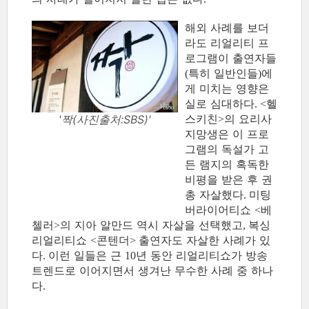
해외 사례를 보더
라도 리얼리티 프
로그램이 출연자들
특히 일반인들
에
(
)
게 미치는 영향은
실로 심대하다
헬
. <
스키친
의 요리사
'짝(사진출처:SBS)'
>
지망생은 이 프로
그램의 독설가 고
든 램지의 혹독한
비평을 받은 후 권
총 자살했다
미팅
.
버라이어티쇼
베
<
첼러
의 지아 알만드 역시 자살을 선택했고
복싱
>
,
리얼리티쇼
콘텐더
출연자도 자살한 사례가 있
<
>
다
이런 일들은 근
년 동안 리얼리티쇼가 방송
.
10
트렌드로 이어지면서 생겨난 무수한 사례 중 하나
다
.