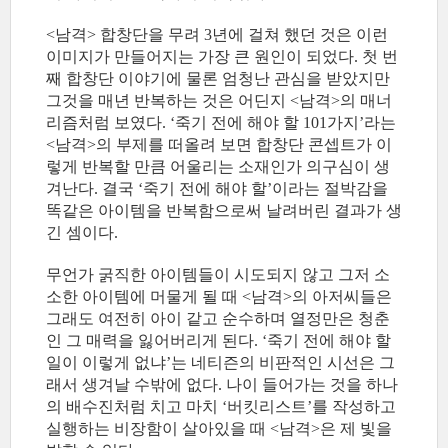
<남격> 합창단을 무려 3년에 걸쳐 했던 것은 이런
이미지가 만들어지는 가장 큰 원인이 되었다. 첫 번
째 합창단 이야기에 물론 엄청난 관심을 받았지만
그것을 매년 반복하는 것은 어딘지 <남격>의 매너
리즘처럼 보였다. ‘죽기 전에 해야 할 101가지’라는
<남격>의 부제를 떠올려 보면 합창단 콘셉트가 이
렇게 반복할 만큼 어울리는 소재인가 의구심이 생
겨난다. 결국 ‘죽기 전에 해야 할’이라는 절박감을
똑같은 아이템을 반복함으로써 날려버린 결과가 생
긴 셈이다.
무언가 굵직한 아이템들이 시도되지 않고 그저 소
소한 아이템에 머물게 될 때 <남격>의 아저씨들은
그래도 여전히 아이 같고 순수하며 열정만은 청춘
인 그 매력을 잃어버리게 된다. ‘죽기 전에 해야 할
일이 이렇게 없냐’는 네티즌의 비판적인 시선은 그
래서 생겨날 수밖에 없다. 나이 들어가는 것을 하나
의 배수진처럼 치고 마치 ‘버킷리스트’를 작성하고
실행하는 비장함이 살아있을 때 <남격>은 제 빛을