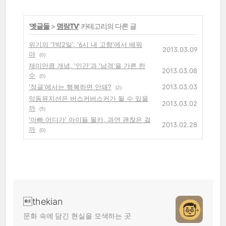
'
옛글들
>
명랑TV
' 카테고리의 다른 글
위기의 '1박2일', '6시 내 고향'에서 배워
2013.03.09
야
(0)
재미만큼 개념, '인간'과 '남격'을 가른 한
2013.03.08
수
(0)
'정글'에서는 행복하면 안돼?
2013.03.03
(2)
악동뮤지션은 버스커버스커가 될 수 있을
2013.03.02
까
(5)
'아빠 어디가' 아이들 몰카, 과연 괜찮은 걸
2013.02.28
까
(0)
thekian
문화 속에 담긴 현실을 모색하는 곳