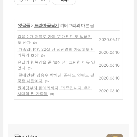
'
옛글들
>
드라마 곱씹기
' 카테고리의 다른 글
김응수가 더블로 가야 '꼰대인턴'도 박해진
2020.06.17
도 산다
(0)
'가족입니다', 22살 된 정진영의 가깝고도 먼
2020.06.10
가족의 초상
(0)
유달리 행복감을 준 '슬의생', 그만한 이유 있
2020.06.10
었다
(0)
'꼰대인턴' 김응수·박해진, 꼰대도 인턴도 결
2020.06.10
국은 사람이다
(0)
원미경부터 한예리까지, '가족입니다' 우리
2020.06.10
시대의 찐 가족들
(0)