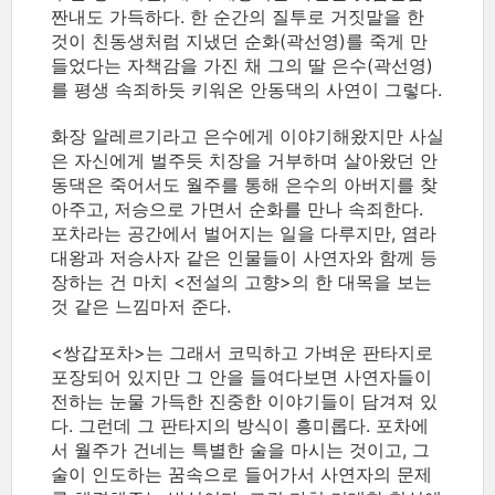
짠내도 가득하다. 한 순간의 질투로 거짓말을 한
것이 친동생처럼 지냈던 순화(곽선영)를 죽게 만
들었다는 자책감을 가진 채 그의 딸 은수(곽선영)
를 평생 속죄하듯 키워온 안동댁의 사연이 그렇다.
화장 알레르기라고 은수에게 이야기해왔지만 사실
은 자신에게 벌주듯 치장을 거부하며 살아왔던 안
동댁은 죽어서도 월주를 통해 은수의 아버지를 찾
아주고, 저승으로 가면서 순화를 만나 속죄한다.
포차라는 공간에서 벌어지는 일을 다루지만, 염라
대왕과 저승사자 같은 인물들이 사연자와 함께 등
장하는 건 마치 <전설의 고향>의 한 대목을 보는
것 같은 느낌마저 준다.
<쌍갑포차>는 그래서 코믹하고 가벼운 판타지로
포장되어 있지만 그 안을 들여다보면 사연자들이
전하는 눈물 가득한 진중한 이야기들이 담겨져 있
다. 그런데 그 판타지의 방식이 흥미롭다. 포차에
서 월주가 건네는 특별한 술을 마시는 것이고, 그
술이 인도하는 꿈속으로 들어가서 사연자의 문제