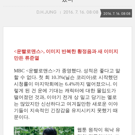
D.H.JUNG
2016. 7. 16. 08:08
2016. 7. 16. 08:08
운빨로맨스
이미지 반복한 황정음과 새 이미지
<
>,
만든 류준열
운빨로맨스
가 종영했다
성적은 좋다고 말
MBC <
>
.
할 수 없다
첫 회
닐슨 코리아
로 시작했던
.
10.3%(
)
시청률이 마지막회에는
까지 떨어졌으니
이
6.4%
.
렇게 된 건 운에 기대는 캐릭터에 대한 몰입도가
떨어졌던 것과
이야기 전개 상 밀고 당기는 멜로
,
는 많았지만 신선하다고 여겨질만한 새로운 이야
기들이 지속적인 긴장감을 유지시키지 못했기 때
문이다
.
웹툰 원작이 워낙 유