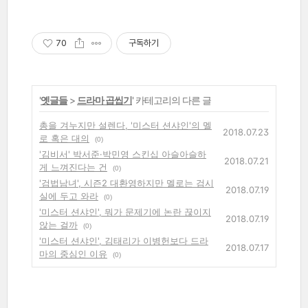
70
구독하기
'
옛글들
>
드라마 곱씹기
' 카테고리의 다른 글
총을 겨누지만 설렌다, '미스터 션샤인'의 멜
2018.07.23
로 혹은 대의
(0)
'김비서' 박서준·박민영 스킨십 아슬아슬하
2018.07.21
게 느껴진다는 건
(0)
'검법남녀', 시즌2 대환영하지만 멜로는 검시
2018.07.19
실에 두고 와라
(0)
'미스터 션샤인', 뭐가 문제기에 논란 끊이지
2018.07.19
않는 걸까
(0)
'미스터 션샤인', 김태리가 이병헌보다 드라
2018.07.17
마의 중심인 이유
(0)