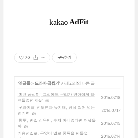
70
구독하기
'
옛글들
>
드라마 곱씹기
' 카테고리의 다른 글
'미녀 공심이', 그럼에도 우리가 민아에게 빠
2016.07.18
져들었던 까닭
(0)
'굿와이프' 전도연과 유지태, 원작 씹어 먹는
2016.07.17
연기력
(0)
'함틋', 만일 김우빈, 수지 아니었다면 어땠을
2016.07.15
까
(0)
기승전멜로, 무엇이 멜로 중독을 만들었
2016.07.14