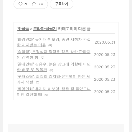
70
구독하기
'
옛글들
>
드라마 곱씹기
' 카테고리의 다른 글
'화양연화' 유지태·이보영, 중년 시청자 간절
2020.05.31
한 지지받는 이유
(0)
'슬의생', 조정석과 정경호 같은 착한 판타지
2020.05.23
의 강력한 힘
(0)
'꼰대인턴' 김응수, 늙은 장그래 역할에 이만
2020.05.23
한 배우 또 있을까
(0)
'굿캐스팅', 최강희·김지영·유인영이 만든 세
2020.05.23
가지 색깔
(0)
'화양연화' 유지태·이보영, 뜸은 잘 들었으니
2020.05.23
이젠 결단할 때
(0)