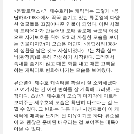
운빨로맨스
의 제수호라는 캐릭터는 그렇게
응
<
>
<
답하라
에서 꼭꼭 숨기고 있던 류준열의 다양
1988>
한 얼굴들을 끄집어내준 인물이 되었다
어린 시절
.
의 트라우마가 만들어낸 모태 솔로에 극도의 이성
으로 자기보호를 위해 오히려 까칠한 모습을 보이
는 인물이지만
이 모습은 어딘지
응답하라
(
<
1988>
의 정환을 닮은 것도 사실이었다
그는 차츰 심보
)
늬
황정음
를 통해 각성하기 시작한다
그러면서
(
)
.
속내를 숨기지 않고 때론 화를 내고 때론 고백을
하는 캐릭터로 변화해나가는 모습을 보여줬다
.
류준열이 제수호 캐릭터를 확실히 잘 소화해냈다
고 여겨지는 건 이런 변화를 잘 계획해 그려냈다는
점이다
초반의 제수호의 모습과 마지막에 이르러
.
보여주는 제수호의 모습은 확연히 다르다는 걸 느
낄 수 있다
그 변화는 다름 아닌 시청자들이 이 캐
.
릭터에 매력을 느끼게 된 이유이기도 하다
류준열
.
이 꽤 괜찮은 준비된 배우라는 걸 보여주는 대목이
아닐 수 없다
.