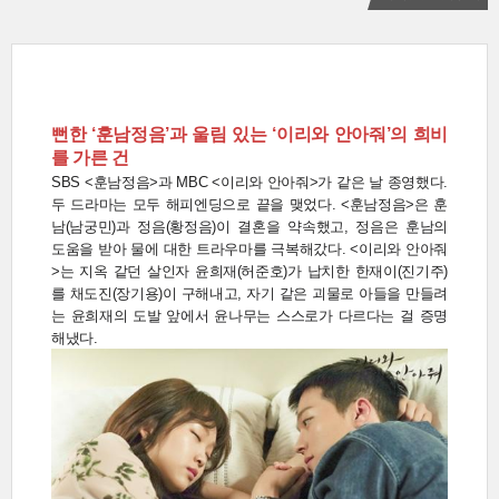
뻔한 ‘훈남정음’과 울림 있는 ‘이리와 안아줘’의 희비
를 가른 건
SBS <훈남정음>과 MBC <이리와 안아줘>가 같은 날 종영했다.
두 드라마는 모두 해피엔딩으로 끝을 맺었다. <훈남정음>은 훈
남(남궁민)과 정음(황정음)이 결혼을 약속했고, 정음은 훈남의
도움을 받아 물에 대한 트라우마를 극복해갔다. <이리와 안아줘
>는 지옥 같던 살인자 윤희재(허준호)가 납치한 한재이(진기주)
를 채도진(장기용)이 구해내고, 자기 같은 괴물로 아들을 만들려
는 윤희재의 도발 앞에서 윤나무는 스스로가 다르다는 걸 증명
해냈다.