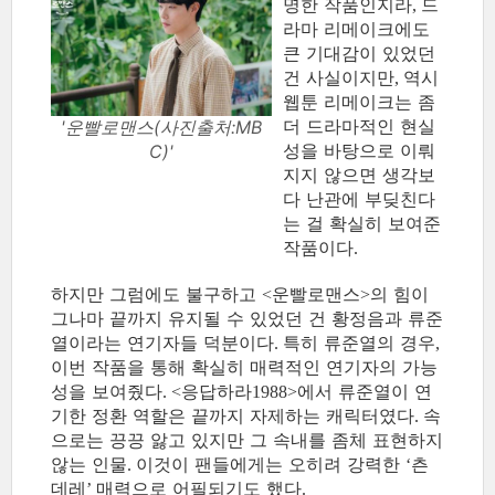
명한 작품인지라
드
,
라마 리메이크에도
큰 기대감이 있었던
건 사실이지만
역시
,
웹툰 리메이크는 좀
더 드라마적인 현실
'운빨로맨스(사진출처:MB
성을 바탕으로 이뤄
C)'
지지 않으면 생각보
다 난관에 부딪친다
는 걸 확실히 보여준
작품이다
.
하지만 그럼에도 불구하고
운빨로맨스
의 힘이
<
>
그나마 끝까지 유지될 수 있었던 건 황정음과 류준
열이라는 연기자들 덕분이다
특히 류준열의 경우
.
,
이번 작품을 통해 확실히 매력적인 연기자의 가능
성을 보여줬다
응답하라
에서 류준열이 연
. <
1988>
기한 정환 역할은 끝까지 자제하는 캐릭터였다
속
.
으로는 끙끙 앓고 있지만 그 속내를 좀체 표현하지
않는 인물
이것이 팬들에게는 오히려 강력한
츤
.
‘
데레
매력으로 어필되기도 했다
’
.