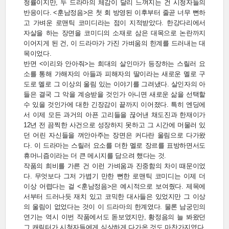
청률이지만, 두 드라마의 체감이 달리 느껴지는 건 시청자들의
반응이다. <훈남정음>은 첫 회 방영된 이후부터 줄곧 너무 뻔하
고 가벼운 로맨틱 코미디라는 점이 지적받았다. 한강다리에서
자살을 하는 장면을 코미디의 소재로 삼은 대목으로 논란까지
이어지게 된 건, 이 드라마가 가진 가벼움의 한계를 드러내는 대
목이었다.
반면 <이리와 안아줘>는 희대의 살인마가 등장하는 스릴러 요
소를 통해 가해자의 아들과 피해자의 딸이라는 새로운 멜로 구
도로 멜로 그 이상의 울림 있는 이야기를 그려냈다. 살인자의 아
들은 결국 그 악을 계승받을 것인가 아니면 새로운 삶을 선택할
수 있을 것인가에 대한 긴장감이 끝까지 이어졌다. 특히 엔딩에
서 이제 모든 과거의 아픈 고리들을 끊어낸 채도진과 한재이가
12년 전 끔찍한 사건으로 성장하지 못하고 그 시간에 머물러 있
던 어린 자신들을 껴안아주는 장면은 커다란 울림으로 다가왔
다. 이 드라마는 스릴러 요소를 더한 멜로 장르를 표방하면서도
휴머니즘이라는 더 큰 메시지를 담으려 했다는 것.
작품의 희비를 가른 건 이런 가벼움과 진중함의 차이 때문이었
다. 무엇보다 그저 가볍기 만한 뻔한 로맨틱 코미디는 이제 더
이상 어렵다는 걸 <훈남정음>은 예시적으로 보여줬다. 제목에
서부터 드러나듯 재치 있고 코믹한 대사들은 있었지만 그 이상
의 울림이 없었다는 것이 이 드라마의 한계였다. 물론 남궁민의
연기는 역시 이번 작품에서도 돋보였지만, 황정음의 늘 봐왔던
그 캐릭터가 시청자들에게 식상하게 다가온 것도 마찬가지였다.