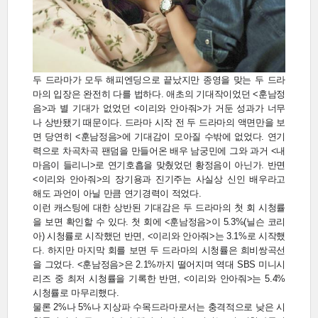
두 드라마가 모두 해피엔딩으로 끝났지만 종영을 맞는 두 드라
마의 입장은 완전히 다를 법하다. 애초의 기대작이었던 <훈남정
음>과 별 기대가 없었던 <이리와 안아줘>가 거둔 성과가 너무
나 상반됐기 때문이다. 드라마 시작 전 두 드라마의 액면만을 보
면 당연히 <훈남정음>에 기대감이 모아질 수밖에 없었다. 연기
력으로 차곡차곡 팬덤을 만들어온 배우 남궁민에 그와 과거 <내
마음이 들리니>로 연기호흡을 맞췄었던 황정음이 아닌가. 반면
<이리와 안아줘>의 장기용과 진기주는 사실상 신인 배우라고
해도 과언이 아닐 만큼 연기경력이 적었다.
이런 캐스팅에 대한 상반된 기대감은 두 드라마의 첫 회 시청률
을 보면 확인할 수 있다. 첫 회에 <훈남정음>이 5.3%(닐슨 코리
아) 시청률로 시작했던 반면, <이리와 안아줘>는 3.1%로 시작했
다. 하지만 마지막 회를 보면 두 드라마의 시청률은 희비쌍곡선
을 그었다. <훈남정음>은 2.1%까지 떨어지며 역대 SBS 미니시
리즈 중 최저 시청률을 기록한 반면, <이리와 안아줘>는 5.4%
시청률로 마무리했다.
물론 2%나 5%나 지상파 수목드라마로서는 충격적으로 낮은 시