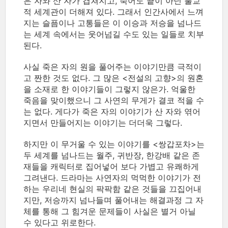
은 자와 산 자가 겹쳐지고, 죽어도 끝이 아닌 불교
적 세계관이 더해져 있다. 그래서 인간사에서 느껴
지는 슬픔이나 고통들은 이 이승과 저승을 넘나드
는 세계 속에서는 웃어넘길 수도 있는 일들로 치부
된다.
사실 죽은 자의 원을 풀어주는 이야기만큼 극적이
고 짠한 것도 없다. 그 많은 <전설의 고향>의 원혼
을 소재로 한 이야기들이 그렇지 않은가. 억울한
죽음을 맞이했으니 그 사연의 무게가 결코 적을 수
는 없다. 게다가 죽은 자의 이야기가 산 자와 엮어
지면서 만들어지는 이야기는 더더욱 그렇다.
하지만 이 무거울 수 있는 이야기를 <쌍갑포차>는
두 세계를 넘나드는 월주, 귀반장, 한강배 같은 존
재들을 캐릭터로 집어넣어 보다 가볍고 유쾌하게
그려낸다. 드라마는 사연자의 먹먹한 이야기가 전
하는 우리네 현실의 팍팍함 같은 것들을 끄집어내
지만, 저승까지 넘나들며 풀어내는 해결과정 그 자
체를 통해 그 힘겨운 문제들이 사실은 별거 아닐
수 있다고 위로한다.