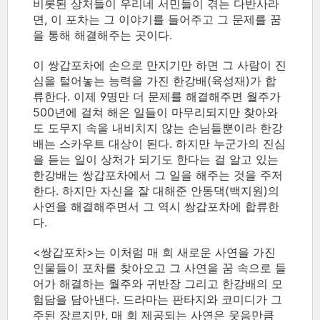
비롯된 상처들이 우리네 서민들이 겪는 다반사라
면, 이 포차는 그 이야기를 들어주고 그 문제를 꿈
을 통해 해결해주는 곳이다.
이 쌍갑포차에 손으로 만지기만 하면 그 사람이 진
심을 털어놓는 능력을 가진 한강배(육성재)가 합
류한다. 이제 9명만 더 문제를 해결해주면 월주가
500년에 걸쳐 해온 일들이 마무리되지만 찾아와
도 도무지 속을 내비치지 않는 손님들뿐이라 한강
배는 스카우트 대상이 된다. 하지만 누군가의 진심
을 듣는 일이 상처가 되기도 한다는 걸 알고 있는
한강배는 쌍갑포차에서 그 일을 해주는 것을 주저
한다. 하지만 자신을 잘 대해준 안동댁(백지원)의
사연을 해결해주면서 그 역시 쌍갑포차에 합류한
다.
<쌍갑포차>는 이처럼 매 회 새로운 사연을 가진
인물들이 포차를 찾아오고 그 사연을 꿈 속으로 들
어가 해결하는 월주와 귀반장 그리고 한강배의 모
험담을 담아낸다. 드라마는 판타지와 코미디가 그
주된 장르지만, 매 회 제공되는 사연은 웃음만큼