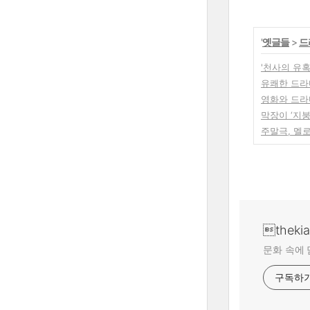
'
옛글들
>
드
'천사의 유혹
유쾌한 드라
영화와 드라마
막장이 ‘지붕
주말극, 멜
theki
문화 속에 
구독하