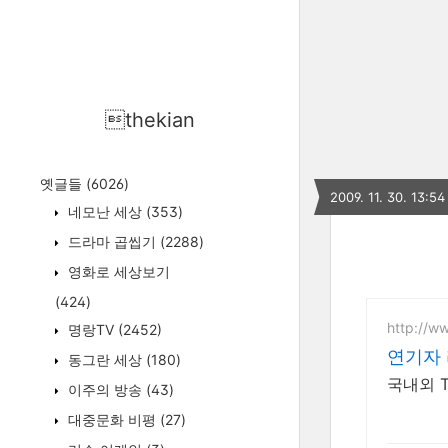
thekian
옛글들
(6026)
2009. 11. 30. 13:54
네모난 세상
(353)
드라마 곱씹기
(2288)
영화로 세상보기
(424)
http://w
명랑TV
(2452)
연기자 
동그란 세상
(180)
국내외 T
이주의 방송
(43)
대중문화 비평
(27)