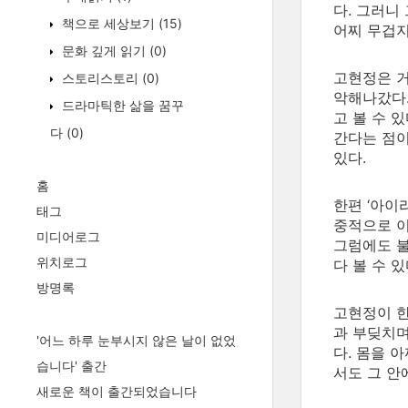
다. 그러니
책으로 세상보기
(15)
어찌 무겁지
문화 깊게 읽기
(0)
고현정은 거
스토리스토리
(0)
악해나갔다.
드라마틱한 삶을 꿈꾸
고 볼 수 
다
(0)
간다는 점이
있다.
홈
한편 ‘아이
태그
중적으로 이
미디어로그
그럼에도 불
위치로그
다 볼 수 있
방명록
고현정이 한
과 부딪치며
'어느 하루 눈부시지 않은 날이 없었
다. 몸을 
습니다' 출간
서도 그 안
새로운 책이 출간되었습니다