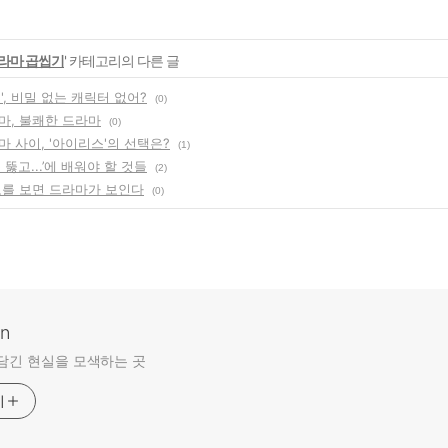
라마 곱씹기
' 카테고리의 다른 글
', 비밀 없는 캐릭터 없어?
(0)
마, 불쾌한 드라마
(0)
 사이, '아이리스'의 선택은?
(1)
 뚫고...’에 배워야 할 것들
(2)
로를 보면 드라마가 보인다
(0)
an
담긴 현실을 모색하는 곳
기