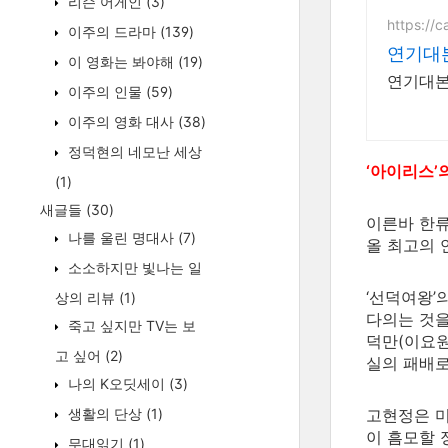
리슨 어게인
(3)
https://c
이주의 드라마
(139)
연기대
이 영화는 봐야해
(19)
연기대본
이주의 인물
(59)
이주의 영화 대사
(38)
정덕현의 네모난 세상
‘아이리스’
(1)
새글들
(30)
이른바 한류
나를 울린 명대사
(7)
올 최고의 
소소하지만 빛나는 일
‘선덕여왕’
상의 리뷰
(1)
다의는 것을
죽고 싶지만 TV는 보
덕만(이요원
고 싶어
(2)
실의 패배로
나의 K오딧세이
(3)
생활의 단상
(1)
고현정은 미
이 흠모할 
무대읽기
(1)