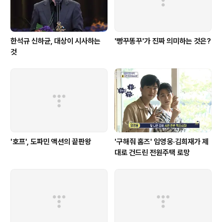
한석규 신하균, 대상이 시사하는
'빵꾸똥꾸'가 진짜 의미하는 것은?
것
'호프', 도파민 액션의 끝판왕
'구해줘 홈즈' 임영웅·김희재가 제
대로 건드린 전원주택 로망