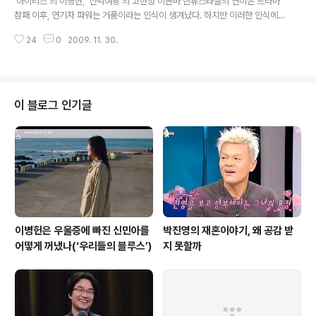
‘아이리스’의 이병헌, ‘선덕여왕’의 고현정 이른바 한류스타들의 연이은 드라마
쾌한데도 불구하고 시청률이 낮다는 것은 다른 측면이 부족하다는 것을 말해주
참패 이후, 연기자 파워는 거품이라는 인식이 생겨났다. 하지만 이러한 인식에
고, 또 반대로 불쾌함에도..
도 불구하고 올 최고의 연기자 파워를 보여준 두 인물이 있다. 바로 ‘아이리스’의
24
0
2009. 11. 30.
이병헌과 ‘선덕여왕’의 고현정이다. ‘선덕여왕’의 성공은 물론 모든 제작진과 배
우들의 노력에 의한 것이지만, 그 중 미실 역할을 백 프로 이상 해낸 고현정의 힘
이 컸다의는 것을 누구나 인정할 수밖에 없을 것이다. 이 사극은 간단하게 말해,
미실이라는 권력을 세워두고, 그 권력을 빼앗아가는 덕만(이요원)의 성장담이라
고 할 수 있다. 따라서 이 사극의 힘은 전적으로 미실에서 비롯되고 미실에 의해
이 블로그 인기글
추진력이 생기며, 미실의 패배로 인해 마무리된다고 볼 수 있다. 고현정은 미실
을 ..
이병헌은 우울증에 빠진 신민아를
박진영의 재혼이야기, 왜 공감 받
어떻게 꺼냈나(‘우리들의 블루스’)
지 못할까