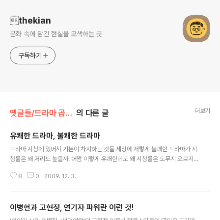
thekian
문화 속에 담긴 현실을 모색하는 곳
구독하기
더보기
옛글들/드라마 곱씹기
의 다른 글
유쾌한 드라마, 불쾌한 드라마
글 내용
드라마 시청에 있어서 기분이 차지하는 것들 세상에 저렇게 불쾌한 드라마가 시
청률은 왜 저리도 높을까. 어쩜 이렇게 유쾌한데도 왜 시청률은 도무지 오르지
않을까. 물론 불쾌와 유쾌란 기분의 차원이지만, 누구나 드라마를 보며 이런 의
8
0
2009. 12. 3.
문을 품어보지 않은 분들은 거의 없을 것이다. 심지어 자신의 취향이 대중들의
취향과는 다르다는 조급한 결론에 도달하는 분들도 있다. 도대체 왜 이럴까. 그
이유는 시청률에 영향을 주는 것은, 이 불쾌와 유쾌를 나누는 기분의 차원뿐만
이병헌과 고현정, 연기자 파워란 이런 것!
아니라, 그 위에 시청자와의 현실적인 공감대, 그리고 드라마의 완성도 같은 기
글 내용
준들이 복합적으로 작용해 나타나는 것이기 때문이다. 그러니 어떤 드라마가 유