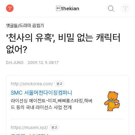
검색하기
thekian
티스토리
옛글들/드라마 곱씹기
'천사의 유혹', 비밀 없는 캐릭터
없어?
D.H.JUNG
2009. 12. 9. 08:17
http://smckorea.com/
광고
SMC 서울머천다이징컴퍼니
라이선싱 에이전트-미피,삐삐롱스타킹,하버
드 등의 국내 라이선스 사업 전개
https://musem.xyz/
광고