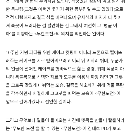
건 그래서 한 편의 우화처럼 보인다
깨끗했던 정장이 먹고 살기 위
.
한 몸부림
그것은 어쩌면 웃기기 위한 몸부림일 수도 있겠다
으로
(
)
점점 더럽혀지고 결국 섬을 빠져나오며 유재석의 바지가 다 찢어
져 속옷이 드러나는 걸 발견하는 건 그래서 여전히 그
평균 이
‘
하
를 지향하는
무한도전
의 의지를 확인하는 일이다
’
<
>
.
주년 기념 파티를 위한 케이크 컷팅이 아니라 드론으로 떨어뜨
10
려주는 케이크를 서로 받아먹으려고 이리 뛰고 저리 뛰며
누군가
,
의 얼굴에 떨어진 케이크를 혓바닥으로 핥는 광경
뷔폐 식당이 아
.
니라 복불복으로 선택한 재료와 도구를 이용해 짜장 라면 한 그릇
을 그토록 맛있게 나눠먹는 모습
갈증을 해소하기 위해 먹물 폭탄
.
을 감수하면서 처절하게 코코넛을 따먹는 모습이
무한도전
이
<
>
앞으로 걸어가겠다고 선언한 길이다
.
그리고 무엇보다 밀물이 들어오는 시간에 뗏목을 만들어 탈출하라
는
무모한 도전
을 할 수 있는
무한도전
이 김태호
가 보고
‘
’
<
>
PD