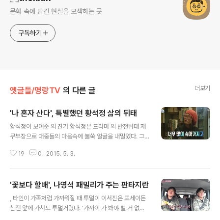
문화 속에 담긴 현실을 모색하는 곳
구독하기
더보기
옛글들/명랑TV
의 다른 글
'나 혼자 산다', 특별했던 황석정 삶의 뒤태
글 내용
황석정이 보여준 의 진가 황석정은 드라마 의 반전뒤태 재
무부장으로 대중들의 마음속에 불쑥 얼굴을 내밀었다. 그
녀는 최근 예능 프로그램에 러브콜을 받는 인물이 되었다.
19
0
2015. 5. 3.
이제 중년에 혼자 살아가는 그녀는 MBC 라는 프로그램에
최적일 수밖에 없다. 소유나 효린, 엠버처럼 간간히 여성 출
연자들이 출연하게 된 것은 이 프로그램의 특징이라고 할
'꽃보다 할배', 나영석 패밀리가 주는 판타지란
수 있는 일상에 부려진 관찰카메라의 시선이 자칫 엿보기
글 내용
악취미로 그려질 수 있는 위험성이 있기 때문이었다. 하지
, 타인이 가족처럼 가까워질 때 투덜이 이서진은 포세이돈
만 혼자 사는 일상이 주는 헛헛함이 어찌 남성들만의 것이
신전 앞에 가서도 투덜거렸다. ‘가까이 가 봐야 별 거 없
랴. 그런 점에서 보면 황석정만큼 그 리얼함의 끝을 보여준
다’는 이서진의 이른바 ‘그리스 멀리 이론’은 멀리서 봐야