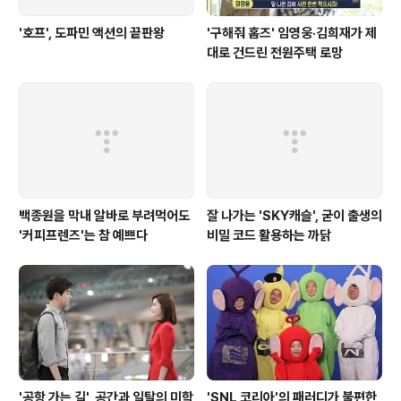
'호프', 도파민 액션의 끝판왕
'구해줘 홈즈' 임영웅·김희재가 제
대로 건드린 전원주택 로망
백종원을 막내 알바로 부려먹어도
잘 나가는 'SKY캐슬', 굳이 출생의
'커피프렌즈'는 참 예쁘다
비밀 코드 활용하는 까닭
'공항 가는 길', 공간과 일탈의 미학
'SNL 코리아'의 패러디가 불편한