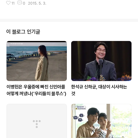
인물도 없을 것이다. 자다 일어난 부스스한 민낯은 기본이
11
0
2015. 5. 3.
더 멋있다는 이상한 관전 포인트를 제시했다. 여행 떠나는
고 목욕탕에 쪼그리고 앉아 긴 머리를 벅벅 감는 모습도 그
걸 꽤나 귀찮게 여기는 이 귀차니즘의 대가(?)는 여행을 짐
렇게 자연스러울 수가 없다. 같이 사..
스럽게 여기는 ‘짐꾼’이라는 캐릭터로 역시 라는 나영석표
예능에는 최적의 인물이라는 걸 증명해냈다. 세상에 여행
즐기는 이가 여행하는 이야기만큼 평이한 것도 없을 게다.
이 블로그 인기글
하지만 특이하게도 이 나영석표 예능의 페르소나로 자리한
이서진은 경비에 있어서는 한없이 깐깐한 스크루지로 돌변
하고, 혼자 있을 때는 자신의 처지를 그토록 토로하면서도
할배들 앞에만 가면 고분고분한 ‘짐꾼’으로 돌아가 소소한
것까지 살뜰히 살피는 사람이 ..
이병헌은 우울증에 빠진 신민아를
한석규 신하균, 대상이 시사하는
어떻게 꺼냈나(‘우리들의 블루스’)
것