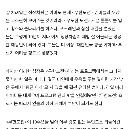
잘 차려입은 정장차림은 아마도 현재
무한도전
멤버들의 위상
<
>
을 고스란히 보여주는 것이리라
무모한 도전
시절 쫄쫄이를 입
. <
>
고 황소와 줄다리기를 하거나
포크레인과 삽질 대결을 벌였던 그
,
들은 그렇게
년이 지나 이제 정장차림이 제법 잘 어울리는 성공
10
한 예능인이 되어 있다
그들은 더 이상
대한민국 평균 이하
라 부
.
‘
’
르기 어려울 정도로 성장했다
.
하지만 이러한 성장은
무한도전
이라는 프로그램에서는 그다지
<
>
좋기만 한 일은 아니다
결국 타인에게 웃음을 주는 일이란 가장 낮
.
은 곳에서
평균 이하
로 서 있을 때 훨씬 유리한 법이다
리얼 버라
‘
’
.
이어티를 내세우며 프로그램 안과 밖을 연결해왔던
무한도전
으
<
>
로서는 따라서 인물의 성장 자체가 부담이 되기도 한다
.
무한도전
이
주년을 맞아 아무 것도 없는 무인도로 되돌아간
<
>
10