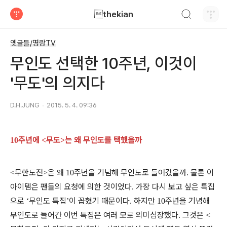
검색하기
thekian
티스토리
옛글들/명랑TV
무인도 선택한 10주년, 이것이
'무도'의 의지다
D.H.JUNG
2015. 5. 4. 09:36
주년에
무도
는 왜 무인도를 택했을까
10
<
>
무한도전
은 왜
주년을 기념해 무인도로 들어갔을까
물론 이
<
>
10
.
아이템은 팬들의 요청에 의한 것이었다
가장 다시 보고 싶은 특집
.
으로
무인도 특집
이 꼽혔기 때문이다
하지만
주년을 기념해
‘
’
.
10
무인도로 들어간 이번 특집은 여러 모로 의미심장했다
그것은
.
<