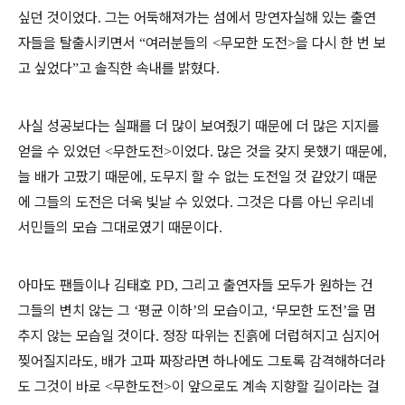
싶던 것이었다
그는 어둑해져가는 섬에서 망연자실해 있는 출연
.
자들을 탈출시키면서
여러분들의
무모한 도전
을 다시 한 번 보
“
<
>
고 싶었다
고 솔직한 속내를 밝혔다
”
.
사실 성공보다는 실패를 더 많이 보여줬기 때문에 더 많은 지지를
얻을 수 있었던
무한도전
이었다
많은 것을 갖지 못했기 때문에
<
>
.
,
늘 배가 고팠기 때문에
도무지 할 수 없는 도전일 것 같았기 때문
,
에 그들의 도전은 더욱 빛날 수 있었다
그것은 다름 아닌 우리네
.
서민들의 모습 그대로였기 때문이다
.
아마도 팬들이나 김태호
그리고 출연자들 모두가 원하는 건
PD,
그들의 변치 않는 그
평균 이하
의 모습이고
무모한 도전
을 멈
‘
’
, ‘
’
추지 않는 모습일 것이다
정장 따위는 진흙에 더럽혀지고 심지어
.
찢어질지라도
배가 고파 짜장라면 하나에도 그토록 감격해하더라
,
도 그것이 바로
무한도전
이 앞으로도 계속 지향할 길이라는 걸
<
>