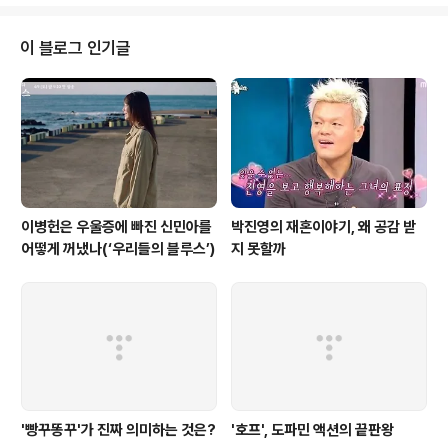
이다. 그랬기 때문에 늘 논란 속에서도 그가 여러 프로그램
을 할 수 있었던 것. 하지만 능력보다 더 중요한 건 결국 대
중들의 호감이다. 논란에 논란이 더해지고 불륜스캔들도
이 블로그 인기글
명쾌한 해명이 되지 않으면서 결국 강용석은 비호감의 그
늘이 짙어졌고 그 영향은 방송 프로그램에도 그대로 미칠
수밖에 없었다. 하지만 은 사실상 강용석과 이철희라는 두
인물의 힘에 의해 세워진 프로그램이나 다름없다. 그러니
강용석의 하차는 에는 큰 고민거리..
이병헌은 우울증에 빠진 신민아를
박진영의 재혼이야기, 왜 공감 받
어떻게 꺼냈나(‘우리들의 블루스’)
지 못할까
'빵꾸똥꾸'가 진짜 의미하는 것은?
'호프', 도파민 액션의 끝판왕