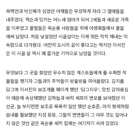
옥택연과 박신혜가 심었던 야채들은 무성하게 자라 그 열매들을
내주었다
잭슨과 밍키는 어느새 엄마가 되어
세들과 새로운 가족
.
2
을 이루었고 꿀벌들은 옥순봉 사람들을 위해 야생화들에서 꿀을
애써 날랐다
처음 낯설었던 시골살이는 이제 뭐든 척척 해내는 익
.
숙함으로 다가왔다
여전히 도시의 삶이 좋다고는 하지만 이서진
.
은 이 시골 삶 역시 꽤 즐거운 기억으로 남았을 것이다
.
무엇보다 그 곳을 찾았던 무수히 많은 게스트들에게 줄 수확한 작
물들을 챙기자 그들과의 추억들이 방울방울 피어올랐다
김치를
.
담그며 이서진의 보조개를 패이게 했던
담그지우
망친 감자옹심
‘
’,
이 때문에 속상해했던 김하늘과 버럭 셰프의 면모를 보여줬던 이
선균
늘 부지런한 보조로 묵묵히 일만 했던 손호준
마치 형제처럼
,
,
읍내를 활보했던 지성 등등
그들의 면면들이 그 아무 것도 일어나
.
지 않은 것만 같은 옥순봉 세끼 집에는 여기저기 서려 있었다
.