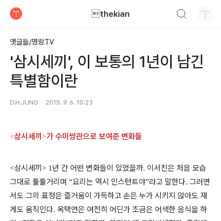
검색하기
thekian
티스토리
옛글들/명랑TV
'삼시세끼', 이 보통의 1년이 남긴
특별함이란
D.H.JUNG
2015. 9. 6. 10:23
삼시세끼
가 수미쌍관으로 보여준 변화들
<
>
삼시세끼
년 간 어떤 변화들이 있었을까
이서진은 처음 모습
<
> 1
.
그대로 툴툴거리며
요리는 역시 인스턴트야
라고 말한다
그러면
“
”
.
서도 그의 표정은 즐거움이 가득하고 손은 누가 시키지 않아도 재
게도 움직인다
옥택연은 여전히 어딘가 조금은 어색한 음식을 하
.