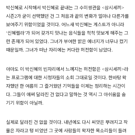
박신혜로 시작해서 박신혜로 끝내는 그 수미쌍관을
삼시세끼
<
>
시즌
가 굳이 선택했던 건 그 처음과 끝의 변화가 얼마나 다른가를
2
보여주기 위함이었을 것이다
어느새 박신혜는 게스트가 아니라
.
신혜렐라
가 되어 갖가지 맛나는 음식들을 척척 맛보게 해주는 그
‘
’
런 존재가 되어 있었다
그녀가 부여한 밝은 에너지가 너무나 컸기
.
때문일까
그녀가 떠난 자리에는 커다란 허전함이 남았다
.
.
아마도 이 박신혜의 빈자리에서 느껴지는 허전함은
삼시세끼
라
<
>
는 프로그램에 대한 시청자들의 소회 그대로일 것이다
한바탕 왁
.
자했던 한 여름의 그 즐거웠던 기억들을 이제는 정리하는 시간이
다
그들이 애써 달라진 건 없다고 말하는 것 역시 그 아쉬움을 숨
.
기기 위함이 아닐까
.
실제로 달라진 건 없을 것이다
내년에도 다시 씨앗은 뿌려지고 작
.
물은 자라고 텅 비었던 그 곳에 사람들의 왁자한 목소리들이 들려