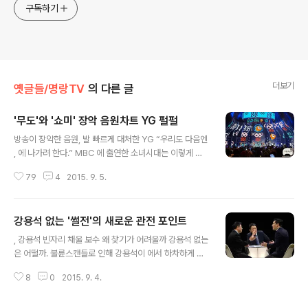
구독하기
더보기
옛글들/명랑TV
의 다른 글
'무도'와 '쇼미' 장악 음원차트 YG 펄펄
글 내용
방송이 장악한 음원, 발 빠르게 대처한 YG “우리도 다음엔
, 에 나가려 한다.” MBC 에 출연한 소녀시대는 이렇게 말
했다. 농담 반 진담 반이 섞인 얘기였다. 음원차트를 몇주
79
4
2015. 9. 5.
째 장악하고 있는 과 의 강력한 힘을 에둘러 말하면서 그 와
중에도 차트 역주행을 한 자신들이 대견하다는 걸 말하는
대목이었다. 농담 섞인 얘기였지만 소녀시대의 이야기는
강용석 없는 '썰전'의 새로운 관전 포인트
지금 엄연한 현실이 되고 있다. 음원차트를 들여다 보라. 1
글 내용
위부터 10위까지 영동고속도로 가요제에 나왔던 음원들과
, 강용석 빈자리 채울 보수 왜 찾기가 어려울까 강용석 없는
에 올랐던 음원들이 가득 채우고 있다. 박명수와 아이유가
은 어떨까. 불륜스캔들로 인해 강용석이 에서 하차하게 되
함께 한 ‘레옹’이 부동의 1위이고, 그 밑으로 황광희와 지드
면서 그 빈 자리를 누가 채울 것인가에 관심이 집중되고 있
래곤, 태양이 부른 ‘맙소사’가 2위이며, 3위는 에서 송민호
8
0
2015. 9. 4.
다. 늘 논란의 중심에 서 있던 강용석이지만 방송에 있어서
가 태양과 함께 부른 ‘겁’이다. 그나마 10위 권에 소녀시대
그만큼 잘 소화해내는 인물도 없다는 것이 방송가의 중론
의 ‘Li..