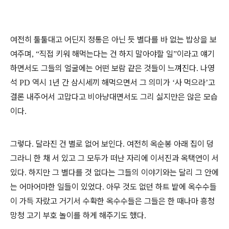
여전히 툴툴대고 어딘지 정통은 아닌 듯 별다를 바 없는 밥상을 보
여주며
직접 키워 해먹는다는 건 하지 말아야할 일
이라고 얘기
, “
”
하면서도 그들의 얼굴에는 어떤 보람 같은 것들이 느껴진다
나영
.
석
역시
년 간 삼시세끼 해먹으면서 그 의미가
사 먹으라
고
PD
1
‘
’
결론 내주어서 고맙다고 비아냥대면서도 그리 싫지만은 않은 모습
이다
.
그렇다
달라진 건 별로 없어 보인다
여전히 옥순봉 아래 집이 덩
.
.
그라니 한 채 서 있고 그 모두가 떠난 자리에 이서진과 옥택연이 서
있다
하지만 그 별다를 것 없다는 그들의 이야기와는 달리 그 안에
.
는 어마어마한 일들이 있었다
아무 것도 없던 하트 밭에 옥수수들
.
이 가득 자랐고 거기서 수확한 옥수수들은 그들은 한 때나마 흥청
망청 고기 부호 놀이를 하게 해주기도 했다
.