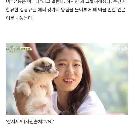
며
정통은 아니다
라고 말한다
하지만 꽤 그럴싸해졌다
중간에
“
”
.
.
합류한 김광규는 애써 갖가지 양념을 들이부어 꽤 먹을 만한 겉절
이를 내놓는다
.
'삼시세끼(사진출처:tvN)'