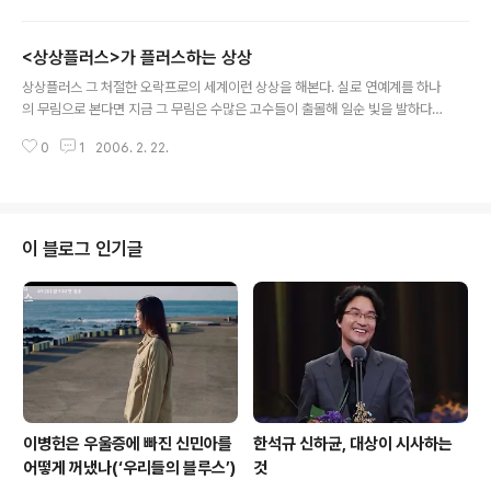
애국가에 맞춰 머리를 흔들고 춤을 췄고, 어떤 이들은 그 행태를 보며 혀를 찼다.
락의 강렬한 리듬과 애국가의 장중한 가사가 만나자 사람들은 깊은 혼동에 빠졌
<상상플러스>가 플러스하는 상상
다. 일류극장과 삼류극장 사이 그 광경은 오래 전 흑백 기억 속에 남아있는 극장
글 내용
에서의 한 장면을 끄집어낸다. 당시 죄지은 게 많은 군인출신 대통령들은 국민
상상플러스 그 처절한 오락프로의 세계이런 상상을 해본다. 실로 연예계를 하나
의례를 강화했다. 그것은 일본 제국주의 군대부터 배운 것이었다. 애국가는 하
의 무림으로 본다면 지금 그 무림은 수많은 고수들이 출몰해 일순 빛을 발하다
루에도 몇 번씩 울려..
가 새로운 고수를 만나 스러지는 혼돈기임에 틀림없다고. 과거의 무림은 정돈되
0
1
2006. 2. 22.
어 있었다. 한 계파가 다른 계파를 넘보는 일이 있기는 있었지만, 흔한 일은 아니
었다. 하지만 이제 계파 간의 구분은 의미가 없어진 지 오래다. 네모난 TV 속 무
림계에서는 음악을 하던 이들이 연기를 하고, 연기를 하던 이들이 노래를 한다.
그들은 또한 너무나 팔방미인인 탤런트(talent)이기 때문에 각종 예능프로에 출
연해 개그를 하고 이를 통해 자연스럽게 자신을 홍보하면서 인간적인 이미지까
이 블로그 인기글
지 확보한다.문제는 개그계이다. 그들도 가끔 노래도 하고, 음반도 내며, 때로는
연기자로 변..
이병헌은 우울증에 빠진 신민아를
한석규 신하균, 대상이 시사하는
어떻게 꺼냈나(‘우리들의 블루스’)
것