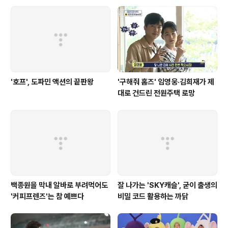
'호프', 도파민 액션의 끝판왕
'구해줘 홈즈' 임영웅·김희재가 제
대로 건드린 전원주택 로망
백종원을 막내 알바로 부려먹어도
잘 나가는 'SKY캐슬', 굳이 출생의
'커피프렌즈'는 참 예쁘다
비밀 코드 활용하는 까닭