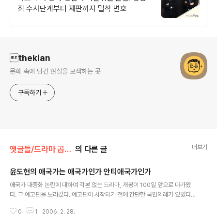
죄 수사단계부터 재판까지 밀착 변호
로그 정보
thekian
문화 속에 담긴 현실을 모색하는 곳
구독하기
더보기
옛글들/드라마 곱씹기
의 다른 글
윤도현의 애국가는 애국가인가 안티애국가인가
글 내용
애국가 대중화 논란에 대하여 각본 없는 드라마, 개봉이 100일 앞으로 다가왔
다. 그 예고편을 보러갔다. 예고편이 시작되기 전에 간단한 국민의례가 있었다.
일동기립! 동해물과 백두산이∼ 장중하게 흘러가던 애국가가 갑자기 락 버전으
0
1
2006. 2. 28.
로 바뀌면서 극장 안은 아수라장이 되었다. 어떤 이들은 마치 기다렸다는 듯이