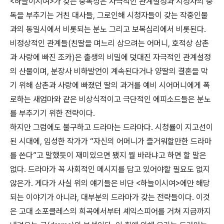
<하늘이시여>가 갖는 중독성은 자극적인 관계설정과 시청자의 중
독을 부추기는 거친 대사들, 그로인해 시청자들이 갖는 작중인물
과의 동일시에서 비롯되는 분노 그리고 보복심리에서 비롯된다.
비정상적인 관계들(친딸을 며느리 삼으려는 어머니, 호적상 삼촌
과 사랑에 빠진 조카)은 출생의 비밀에 덧대진 자극적인 관계설정
의 산물이며, 분장사 비하발언이 계속된다거나 양딸의 결혼을 막
기 위해 삼촌과 사랑에 빠졌던 딸의 과거를 예비 시어머니에게 폭
로하는 새엄마와 같은 비상식적이고 극단적인 에피소드들은 분노
를 부추기기 위한 전략이다.
하지만 그럼에도 불구하고 드라마는 드라마다. 시청률이 지고선이
된 시대에, 임성한 작가가 “자신의 어머니가 즐거워할만한 드라마
를 쓴다”고 말했듯이 재미있으면 됐지 뭘 바라냐고 하면 할 말은
없다. 드라마가 꼭 사회적인 메시지를 담고 있어야할 필요도 없지
않은가. 게다가 사실 위의 얘기들은 비단 <하늘이시여>에만 해당
되는 이야기가 아니라, 대부분의 드라마가 갖는 전략들이다. 이것
은 고대 소포클레스의 희곡에서부터 셰익스피어를 거쳐 지금까지