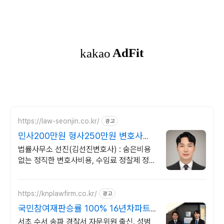
https://law-seonjin.co.kr/
광고
민사200만원 형사250만원 변호사선
임비용 수임료 정찰제
법률사무소 선진(김선진변호사) : 숨은비용
없는 정직한 변호사비용, 수임료 정찰제 정직
한 변호사, 합리적인 가성비로 최고의 결과를
만나보세요.
https://knplawfirm.co.kr/
광고
국민참여재판승률 100% 16년차파트
너변호사 직접상담
서초 수서 송파 경찰서 자문위원 출신. 성범