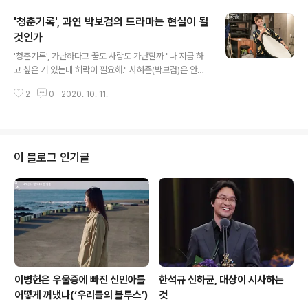
라마 의 좀비 김무영(최진혁)은 그런 좀비들과는 사뭇 다르
'청춘기록', 과연 박보검의 드라마는 현실이 될
다. 이미 죽었다 살아나 좀비가 되었지만 스스로는 인간이
라고 생각한다. 그래서 인간이 인간을 먹는 좀비의 본능을
것인가
글 내용
억누르고 어떻게든 인간 세상에 적응하려 노력하고, 무엇
'청춘기록', 가난하다고 꿈도 사랑도 가난할까 "나 지금 하
보다 자신이 왜 죽게 됐는가를 궁금해 한다. 반면 생존을 위
고 싶은 거 있는데 허락이 필요해." 사혜준(박보검)은 안정
해 맡은 사건의뢰에서 단식원에 들어간 강고은(박선영)의
하(박소담)에게 그렇게 키스의 허락을 구한다. "허락할게."
딸 김윤주(권영은)를 구해내기 위해 그 곳에 들어간 김무영
2
0
2020. 10. 11.
안정하는 선선히 허락하고 두 사람은 키스를 한다. 그리고
은 그 곳에서 은밀히 벌어지고..
안정하가 말한다. "생각해 봤는데 언제든 해도 돼. 나도 그
래도 돼?" 그 말은 그가 얼마나 사혜준을 사랑하는가를 담
아낸다. 그러자 화답이라도 하듯 사혜준 또한 자신의 사랑
을 담아 이렇게 말한다. "넌 뭐든 돼." tvN 월화드라마 에서
이 블로그 인기글
사혜준과 안정하가 나누는 이 키스신은 가슴을 몽글몽글하
게 만든다. 그런데 그 설렘과 기쁨 속에는 어딘가 슬픔 같은
것들이 느껴진다. 그건 뭐랄까 뭐 하나 제 맘대로 되는 게
없는 세상에서, 그들이 그렇기 때문에 더더욱 서로에게만
큼은 모든 ..
이병헌은 우울증에 빠진 신민아를
한석규 신하균, 대상이 시사하는
어떻게 꺼냈나(‘우리들의 블루스’)
것