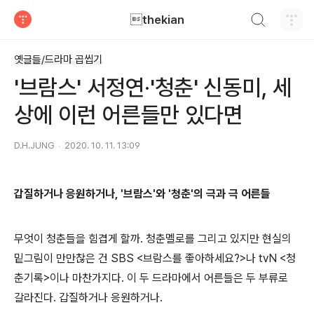
검색하기
thekian
티스토리
옛글들/드라마 곱씹기
'브람스' 서정연·'청춘' 신동미, 세
상에 이런 어른들만 있다면
D.H.JUNG
2020. 10. 11. 13:09
갑질하거나 응원하거나, '브람스'와 '청춘'의 극과 극 어른들
무엇이 청춘들을 힘겹게 할까. 청춘멜로를 그리고 있지만 현실의
밑그림이 만만찮은 건 SBS <브람스를 좋아하세요?>나 tvN <청
춘기록>이나 마찬가지다. 이 두 드라마에서 어른들은 두 부류로
갈라진다. 갑질하거나 응원하거나.