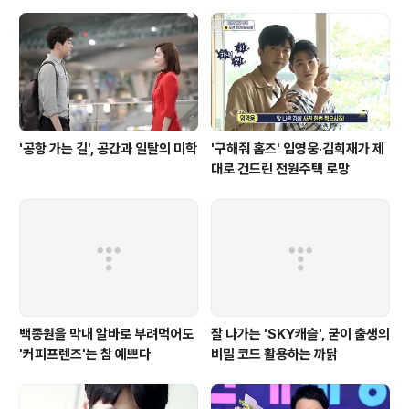
'공항 가는 길', 공간과 일탈의 미학
'구해줘 홈즈' 임영웅·김희재가 제
대로 건드린 전원주택 로망
백종원을 막내 알바로 부려먹어도
잘 나가는 'SKY캐슬', 굳이 출생의
'커피프렌즈'는 참 예쁘다
비밀 코드 활용하는 까닭