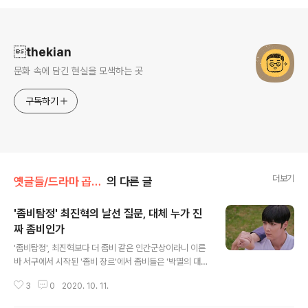
로그 정보
thekian
문화 속에 담긴 현실을 모색하는 곳
구독하기
더보기
옛글들/드라마 곱씹기
의 다른 글
'좀비탐정' 최진혁의 날선 질문, 대체 누가 진
짜 좀비인가
글 내용
'좀비탐정', 최진혁보다 더 좀비 같은 인간군상이라니 이른
바 서구에서 시작된 '좀비 장르'에서 좀비들은 '박멸의 대
상'이다. 코로나19처럼 단 하나의 좀비가 존재해도 순식간
3
0
2020. 10. 11.
에 세상은 좀비 떼들로 가득 채워진다. 그러니 마지막 하나
까지 제거해야 인간이 생존할 수 있다. 그런데 KBS 월화드