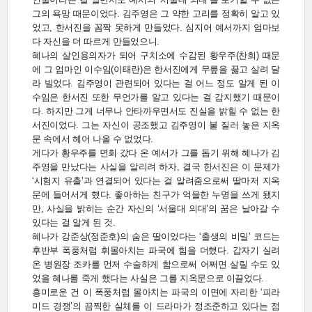
그의 욕망 때문이었다. 김주영은 그 약한 고리를 정확히 알고 있
었고, 한서진을 꼼짝 못하게 만들었다. 심지어 예서까지 엄마보
다 자신을 더 따르게 만들었으니.
혜나의 살인용의자가 되어 구치소에 수감된 황우주(찬희) 때문
에 그 엄마인 이수임(이태란)은 한서진에게 무릎을 꿇고 살려 달
라 빌었다. 김주영이 관련되어 있다는 걸 어느 정도 알게 된 이
수임은 한서진 또한 무언가를 알고 있다는 걸 감지했기 때문이
다. 하지만 그게 너무나 안타까우면서도 진실을 밝힐 수 없는 한
서진이었다. 그는 자신이 공조했고 김주영이 불 질러 놓은 지옥
문 속에서 헤어 나올 수 없었다.
게다가 황우주를 면회 갔다 온 예서가 그를 돕기 위해 혜나가 김
주영을 만났다는 사실을 알리려 하자, 결국 한서진은 이 문제가
‘시험지 유출’과 연결되어 있다는 걸 알려줌으로써 딸마저 지옥
문에 들어서게 했다. 좋아하는 친구가 억울한 누명을 쓰게 됐지
만, 사실을 밝히는 순간 자신의 ‘서울대 의대’의 꿈은 날아갈 수
있다는 걸 알게 된 것.
혜나가 강준상(정준호)의 숨은 딸이었다는 ‘출생의 비밀’ 코드는
후반부 폭풍처럼 휘몰아치는 파국에 힘을 더했다. 갑자기 실려
온 병원장 조카를 먼저 수술하게 함으로써 어쩌면 살릴 수도 있
었을 혜나를 죽게 했다는 사실은 그를 지옥문으로 이끌었다.
흥미로운 건 이 폭풍처럼 몰아치는 파국의 이면에 자리한 ‘피라
미드 경쟁’의 끔찍한 실체를 이 드라마가 정조준하고 있다는 점