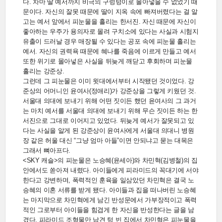
다. 차마 딸 예서까지 비극의 구렁텅이로 몰아넣을 수 없었기 때
문이다. 자신의 잘못 때문에 딸이 지옥 속에 빠져버렸다는 걸 알
고는 예서 앞에서 피눈물을 흘리는 한서진. 자신 때문에 자신이
좋아하는 우주가 용의자로 몰려 구치소에 있다는 사실과 시험지
유출이 드러날 경우 매장될 수 있다는 공포 속에 피눈물 흘리는
예서. 자신의 권력욕 때문에 혜나를 죽음에 이르게 만들고 예서
또한 위기로 몰아넣은 사실을 뒤늦게 깨닫고 후회하며 피눈물
흘리는 강준상.
그런데 그 피눈물은 이미 윗대에서부터 시작됐던 것이었다. 강
준상의 어머니인 윤여사(정애리)가 강준상을 그렇게 키웠던 것.
서울대 의대에 보내기 위해 어떤 짓이든 했던 윤여사의 그 과거
는 마치 예서를 서울대 의대에 보내기 위해 무슨 짓이든 하는 한
서진으로 그대로 이어지고 있었다. 뒤늦게 예서가 잘못되고 있
다는 사실을 알게 된 강준상이 윤여사에게 서울대 의대니 병원
장 같은 허울 대신 “그냥 엄마 아들”이면 안되냐고 묻는 대목은
그래서 뼈아프다.
<SKY 캐슬>의 피눈물은 노승혜(윤세아)와 차민혁(김병철)의 집
안에서도 쏟아져 내렸다. 아이들에게 피라미드의 꼭대기에 서야
한다고 강변하며, 폭력적인 훈육을 일삼았던 차민혁은 결국 노
승혜의 이혼 서류를 받게 됐다. 아이들과 집을 떠나버린 노승혜
는 마지막으로 차민혁에게 남긴 반성문에서 가부장적이고 폭력
적인 그로부터 아이들을 힘겹게 한 자신을 반성한다는 글을 남
겼다. 피라미드 조형물만 남견 텅 빈 집에서 차민혁은 피눈물을