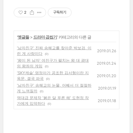
2
구독하기
'
옛글들
>
드라마 곱씹기
' 카테고리의 다른 글
'남자친구' 진짜 송혜교를 찾아준 박보검, 이
2019.01.26
런 게 사랑이다
(0)
'왕이 된 남자' 여진구가 펼치는 왕 대 광대
2019.01.24
의 왕좌의 게임
(0)
'SKY캐슬' 염정아가 공조한 김서형이란 지
2019.01.20
옥문, 결국 파국
(0)
'남자친구' 송혜교의 눈물, 어째서 더 절절하
2019.01.19
게 느껴질까
(0)
역대급 문제작 '붉은 달 푸른 해' 도현정 작
2019.01.18
가에게 입덕하다
(0)