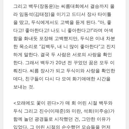
그리고 백두(장동윤)는 씨름대회에서 결승까지 올
라 임동석(김태정)을 이기고 드디서 장사 타이틀
을 땄고, 두식에게서도 고백을 듣게 된다. “아, 좋
다고! 좋아한다고! 나도 니 좋아한다고!”라며 어색
함을 화내듯 포장해 고백했지만, 두식은 이내 차분
한 목소리로 “김백두, 내 니 많이 좋아한다”고 진지
하게 말한다. 결국 두 사람은 서로의 사랑을 확인
한다. 그래서 백두가 20년 전 꾸었던 꿈은 모두 이
뤄진다. 씨름 장사가 되고 두식이와 사랑을 확인한
데다, 친구들이 다시 다 모여 화기애애한 시간을
보내는 것.
<모래에도 꽃이 핀다>가 매 회 어린 시절 백두와
두식 그리고 진수(이재준)와 미란, 석희(이주승)가
함께 놀던 광경들로 시작했던 건, 그만한 이유가
있었다. 그 어린 시절의 순수했던 모습들을 먼저