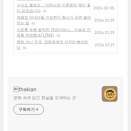
수사도 멜로도... 이하늬와 이종원의 케미 꽃
2024.02.05
이 피었습니다
(0)
재벌집 막내아들 안보현이 형사가 되면 벌어
2024.01.29
지는 일
(0)
이토록 유쾌 발칙한 19금이라니... 이솜과 안
2024.01.29
재홍 작정했네(‘LTNS’)
(0)
맹탕 아닌 진국, 장동윤에게 자꾸만 빠져든
2024.01.21
다
(0)
thekian
문화 속에 담긴 현실을 모색하는 곳
구독하기