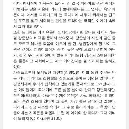
이다. 한서진이 지옥문에 들어선 건 결국 피라미드 경쟁 속에서
어떻게든 딸을 서울대 의대에 보내야한다는 그 엇나간 욕망 때
문이다. 예서를 피라미드의 맨 꼭대기에 세우기 위해서는 친구
인 우주를 밟고 서야하는 현실을 드라마는 극적인 이야기 속에
서 그려내고 있다.
또한 드라마는 이 지옥문이 입시경쟁에서만 끝나는 게 아니라는
걸 강준상의 비극을 통해서 보여준다. 강준상이 자신의 딸인 줄
도 모르고 혜나를 죽음에 이르게 한 건, 병원장에게 잘 보여 그
권력 경쟁의 피라미드에서 좀 더 높은 곳에 오르기 위함이 아닌
가. 결국 우리 사회 전반에 깔린 피라미드형 경쟁 시스템은 대학
은 물론이고 사회에서도 계속 이어진다는 걸 드라마는 말하고
있다.
가족들로부터 쫓겨났던 차민혁(김병철)이 며칠 동안 주문해 만
든 거대 피라미드 조형물을 집안으로 들이는 장면은 얼마나 이
경쟁체제에 우리가 집착하고 있는가를 풍자적으로 그려낸다. 그
는 아이들에게 꼭대기에 오른 삶을 살아야 한다고 강변하지만,
진진희(오나라)의 아들 우수한(이유진)은 사실 파라오는 피라미
드의 중간 즈음에 있다며 그 곳이 가장 좋은 곳이라고 말한다.
피라미드 경쟁 시스템 속에서 그 위로 올라가려는 그 욕망이 만
들어내는 지옥문을 떠올려 보면 이 아이의 한 마디가 그저 가벼
이 들리지 않는다.(사진:JTBC)