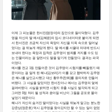
이제 그 피눈물은 한서진(염정아)의 집안으로 들이닥쳤다. 김주
영을 자신의 딸 예서(김혜윤)의 입시 코디네이터로 붙이게 되면
서 한서진은 조금씩 자신의 욕망이 자신을 지옥 속으로 밀어넣
었다는 걸 뒤늦게 깨닫게 됐다. 딸 예서를 서울대 의대에 반드시
보내야 한다는 욕망과 집착은 김주영이 범죄를 저지를 수도 있
는 인물이라는 걸 알면서도 딸을 맡기게 만들었다. 결과는 파국
이었다.
예서를 전교 1등 만들어준 것이 김주영이 시험지를 빼돌렸기 때
문이라는 걸 알게 된 혜나(김보라)가 이를 갖고 협박하자 김주영
은 혜나를 살인교사했고 대신 황우주(찬희)를 용의자로 만들어
버렸다. 그 사실을 알았지만 한서진이나 예서는 김주영의 덫에
걸려버렸다. 사실을 밝히면 시험지 유출 사실도 발각되게 되고
그러면 0점 처리 될 성적과 쏟아질 비난이 그들을 공포로 몰아
넣었기 때문이다.
혜나가 자신의 숨겨진 딸이었다는 사실을 뒤늦게 알고는 분노한
강준상(정준호) 역시 김주영을 찾아갔지만 할 수 있는 일이 없었