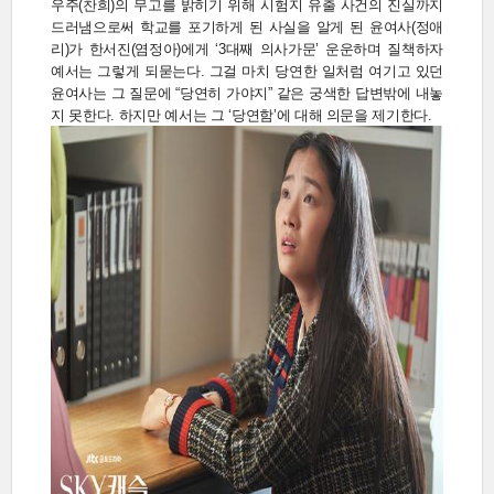
우주(찬희)의 무고를 밝히기 위해 시험지 유출 사건의 진실까지
드러냄으로써 학교를 포기하게 된 사실을 알게 된 윤여사(정애
리)가 한서진(염정아)에게 ‘3대째 의사가문’ 운운하며 질책하자
예서는 그렇게 되묻는다. 그걸 마치 당연한 일처럼 여기고 있던
윤여사는 그 질문에 “당연히 가야지” 같은 궁색한 답변밖에 내놓
지 못한다. 하지만 예서는 그 ‘당연함’에 대해 의문을 제기한다.