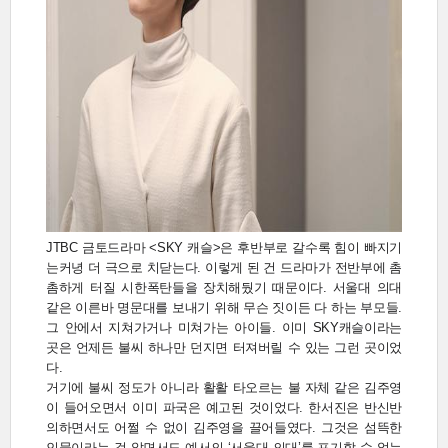
JTBC 금토드라마 <SKY 캐슬>은 후반부로 갈수록 힘이 빠지기
는커녕 더 극으로 치닫는다. 이렇게 된 건 드라마가 전반부에 촘
촘하게 터질 시한폭탄들을 장치해뒀기 때문이다. 서울대 의대
같은 이른바 명문대를 보내기 위해 무슨 짓이든 다 하는 부모들.
그 안에서 지쳐가거나 미쳐가는 아이들. 이미 SKY캐슬이라는
곳은 언제든 불씨 하나만 던지면 터져버릴 수 있는 그런 곳이었
다.
거기에 불씨 정도가 아니라 활활 타오르는 불 자체 같은 김주영
이 들어오면서 이미 파국은 예고된 것이었다. 한서진은 반신반
의하면서도 어쩔 수 없이 김주영을 끌어들였다. 그것은 섬뜩한
인물이라는 걸 알면서도 예서의 ‘서울대 의대’를 포기할 수 없는