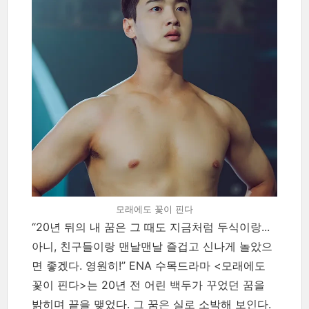
모래에도 꽃이 핀다
“20년 뒤의 내 꿈은 그 때도 지금처럼 두식이랑...
아니, 친구들이랑 맨날맨날 즐겁고 신나게 놀았으
면 좋겠다. 영원히!” ENA 수목드라마 <모래에도
꽃이 핀다>는 20년 전 어린 백두가 꾸었던 꿈을
밝히며 끝을 맺었다. 그 꿈은 실로 소박해 보인다.