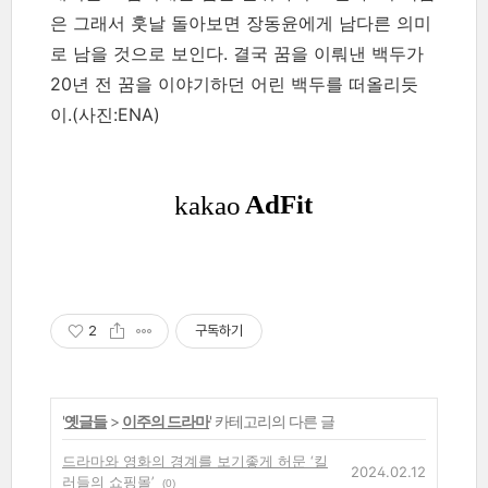
은 그래서 훗날 돌아보면 장동윤에게 남다른 의미
로 남을 것으로 보인다. 결국 꿈을 이뤄낸 백두가
20년 전 꿈을 이야기하던 어린 백두를 떠올리듯
이.(사진:ENA)
2
구독하기
'
옛글들
>
이주의 드라마
' 카테고리의 다른 글
드라마와 영화의 경계를 보기좋게 허문 ‘킬
2024.02.12
러들의 쇼핑몰’
(0)