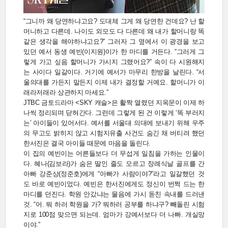
“그니까 왜 당연하냐고요? 도대체 그게 왜 당연한 건데요? 난 할
머니하고 다른데. 나이도 외모도 다 다른데 왜 내가 할머니랑 똑
같은 생각을 해야하냐고요?” 그러자 그 옆에서 이 광경을 보고
있던 예서 동생 예빈(이지원)이가 한 마디를 거든다. “그러게 그
렇게 가고 싶음 할머니가 가시지 그랬어요?” 속이 다 시원해지
는 사이다 일갈이다. 거기에 예서가 마무리 한방을 날린다. “서
울의대를 가든지 말든지 이제 내가 결정할 거예요. 할머니가 이
래라저래라 상관하지 마세요.”
JTBC 금토드라마 <SKY 캐슬>은 활짝 열렸던 지옥문이 이제 하
나씩 정리되며 닫혀간다. 그런데 그렇게 된 건 이렇게 ‘똑 부러지
는’ 아이들이 있어서다. 예서를 서울대 의대에 보내기 위해 우주
의 무고도 밝히지 않고 시험지유출 사건도 숨긴 채 버티려 했던
한서진은 결국 아이들 때문에 마음을 돌린다.
이 집의 예빈이는 어른들보다 더 무섭게 일침을 가하는 인물이
다. 혜나(김보라)가 숨은 딸인 줄도 모르고 장례식날 골프를 간
아빠 강준상(정준호)에게 “아빠가 사람이야?”라고 일갈했던 것
도 바로 예빈이었다. 예빈은 한서진에게도 정신이 번쩍 드는 한
마디를 던진다. 학원 안갔냐는 물음에 가시 돋친 속내를 드러낸
것. “어. 뭐 하러 학원을 가? 뭐하러 공부를 하냐구? 빼돌린 시험
지로 100점 맞으면 되는데. 엄마가 강예서보다 더 나빠. 개실망
이야.”