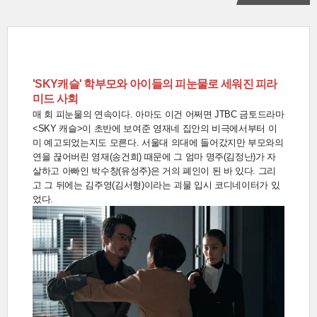
'SKY캐슬' 학부모와 아이들의 피눈물로 세워진 피라
미드 사회
매 회 피눈물의 연속이다. 아마도 이건 어쩌면 JTBC 금토드라마
<SKY 캐슬>이 초반에 보여준 영재네 집안의 비극에서부터 이
미 예고되었는지도 모른다. 서울대 의대에 들어갔지만 부모와의
연을 끊어버린 영재(송건희) 때문에 그 엄마 명주(김정난)가 자
살하고 아빠인 박수창(유성주)은 거의 폐인이 된 바 있다. 그리
고 그 뒤에는 김주영(김서형)이라는 괴물 입시 코디네이터가 있
었다.