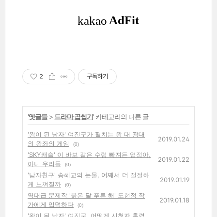
2
구독하기
'
옛글들
>
드라마 곱씹기
' 카테고리의 다른 글
'왕이 된 남자' 여진구가 펼치는 왕 대 광대
2019.01.24
의 왕좌의 게임
(0)
'SKY캐슬' 이 바보 같은 수렁 빠져든 염정아,
2019.01.22
아니 우리들
(0)
'남자친구' 송혜교의 눈물, 어째서 더 절절하
2019.01.19
게 느껴질까
(0)
역대급 문제작 '붉은 달 푸른 해' 도현정 작
2019.01.18
가에게 입덕하다
(0)
'왕이 된 남자' 여진구, 어떻게 시청자 홀렸