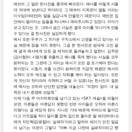
예빈의 그 말은 한서진을 충격에 빠뜨린다. 예서를 어떻게 서울
대 의대에 보낸다고 하더라도 그 때부터 지옥문이 열릴 거라는
이수임(이태란)의 말을 실감나게 만들었기 때문이다. 예빈은 집
안에서 벌어지는 일들을 하나하나 예의주시하고 있었다. 아이가
보고 있다는 것. 그래서 숨긴 사실은 결국 아이를 엇나가게 만들
수 있다는 걸 한서진은 실감하게 됐다.
예서 또한 우주가 그 차가운 구치소에서 고생을 하고 있다는 사
실 때문에 잠을 자지 못한다. 그걸 본 한서진은 밤새워 고민 끝
에 결국 예서에게 모든 걸 제자리로 돌려놓자고 말한다. 김주영
(김서형)이 시험지를 유출하고 혜나를 죽게 했다는 사실을 모두
밝히자는 것. 그런데 그 의미는 예서가 모든 걸 포기해야 한다는
뜻이었다. 시험지 유출 사건이 밝혀지면 지금껏 해왔던 예서의
노력이 모두 매도될 수 있고 자퇴를 해야 하는 일이었다. 모든
게 자신의 탓이라며 자책하고 버틸 수 있겠냐는 한서진의 질문
에 예서는 오히려 단단한 답변을 내놓는다. “걱정마 엄마. 내 실
력은 내가 증명해 보일께.”
이제 다음 주 마지막회만을 남기고 있는 <SKY 캐슬>을 되돌아
보면, 어른들은 어른답지 못했던 반면 아이들은 오히려 어른스
러웠다는 걸 깨닫게 된다. 지나친 기대 때문에 하버드에 들어갔
다고 거짓말을 하다 덜미를 잡혀 집으로 돌아온 딸 세리(박유나)
에게 차민혁(김병철)이 ‘실패작’이라고 말하자 세리가 던진 일갈
이 남기는 여운이 그렇다. “아빠 지금 나한테 실패작이라고 했