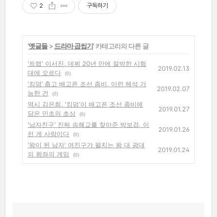
2
구독하기
'
옛글들
>
드라마 곱씹기
' 카테고리의 다른 글
'트랩' 이서진, 데뷔 20년 만에 절박한 시험
2019.02.13
대에 오르다
(0)
‘킹덤’ 춥고 배고픈 조선 좀비, 이런 해석 가
2019.02.07
능한 건
(0)
역시 김은희, '킹덤'이 배고픈 조선 좀비에
2019.01.27
담은 민초의 초상
(0)
'남자친구' 진짜 송혜교를 찾아준 박보검, 이
2019.01.26
런 게 사랑이다
(0)
'왕이 된 남자' 여진구가 펼치는 왕 대 광대
2019.01.24
의 왕좌의 게임
(0)