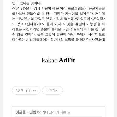
면이 있다는 것이다.
<강식당>은 나영석 사단이 해온 여러 프로그램들의 유전자들을
콜라보해 만들어낼 수 있는 다양한 가능성을 보여준다. 거기에
는 <1박2일>의 그림도 있고, <집밥 백선생>도 있으며 <윤식당>
도 있고 <신서유기>도 들어 있다. 이것을 ‘퓨전의 가능성’을 바
라보는 시청자라면 충분히 즐거운 나영석 월드의 재미를 찾아낼
수 있을 것이다. 물론 그것이 퓨전이 아닌 ‘복제의 식상함’으로
다가오는 시청자들에게는 정반대의 느낌을 줄 테지만.(사진:tvN)
3
구독하기
'
옛글들
>
명랑TV
' 카테고리의 다른 글