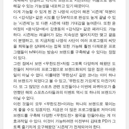
계속해서 탄생하고 각각의 브랜드도 시즌2라는 이름으로 증식
해갈 수 있는 가능성을 내포하고 있기 때문이다.
이게 가능할 수 있게 된 건 나영석 사단이 해온 ‘시즌제’ 덕분이
다. <강식당> 같은 시도를 단 5부작으로 완성도 높게 끝낼 수 있
는 ‘시즌제’는 또 다른 시즌에 대한 기대감을 높여준다. 또한 윤
여정의 <윤식당>에서 강호동의 <강식당> 같은 패러디도 가능
하다. 시즌제는 레귤러가 갖는 지속성은 떨어지지만 맺고 끝음
이 분명하고, 또 지금처럼 나영석 사단이 여러 프로그램의 씨앗
을 틔워놓은 상태에서는 접목 또한 가능해 훨씬 다채로운 프로
그램들이 tvN이라는 방송사 브랜드를 구축해낼 수 있다는 장점
이 있다.
그런 점에서 보면 <무한도전>처럼 그토록 다양하게 해왔던 도
전들이 저마다의 프로그램으로 브랜드화되지 않은 점은 아쉬운
일이 아닐 수 없다. 이를테면 ‘무한상사’ 같은 코너는 이미 하나
의 브랜드가 되었다고 볼 수 있고, ‘무한도전 가요제’도 마찬가지
다. 또 그 많았던 스포츠 관련 도전들이나 이번에 파퀴아오가 출
연했던 해외 스포츠스타들과의 이벤트 역시 또 하나의 브랜드가
아닐 수 없다.
이런 것들이 모두 <무한도전>이라는 하나의 브랜드로 묶이는
게 좋을 수도 있겠지만, 지금은 더 많은 프로그램들로 저마다의
브랜드를 구축해 다양한 <무한도전> 왕국을 만들어내는 게 더
효과적일 수 있다. 이것이 가능하려면 이전부터 김태호 PD가 그
토록 줄기차게 요구해왔던 ‘시즌제’가 전제되어야 한다.