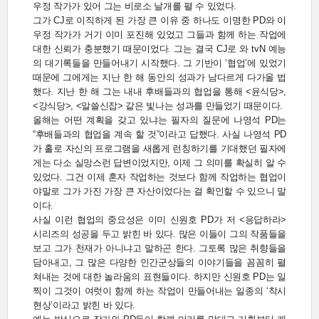
우정 작가가 있어 그는 비로소 날개를 펼 수 있었다.
그가 CJ로 이직하게 된 가장 큰 이유 중 하나도 이명한 PD와 이
우정 작가가 거기 이미 포진해 있었고 그들과 함께 하는 작업에
대한 신뢰가 충분했기 때문이었다. 그는 결국 CJ로 와 tvN 예능
의 대기록들을 만들어내기 시작했다. 그 기반이 ‘협업’에 있었기
때문에 그에게는 지난 한 해 동안의 성과가 남다르게 다가올 법
했다. 지난 한 해 그는 내내 후배들과의 협업을 통해 <윤식당>,
<강식당>, <알쓸신잡> 같은 빛나는 성과를 만들었기 때문이다.
올해는 어떤 계획을 갖고 있냐는 필자의 질문에 나영석 PD는
“후배들과의 협업을 계속 할 것”이라고 답했다. 사실 나영석 PD
가 홀로 자신의 프로그램을 새롭게 런칭하기를 기대했던 필자에
게는 다소 실망스런 답변이었지만, 이제 그 의미를 확실히 알 수
있었다. 그건 이제 혼자 작업하는 것보다 함께 작업하는 협업이
야말로 그가 가진 가장 큰 자산이었다는 걸 확인할 수 있으니 말
이다.
사실 이런 협업의 중요성은 이미 신원호 PD가 저 <응답하라>
시리즈의 성공을 두고 밝힌 바 있다. 많은 이들이 그의 작품들을
보고 그가 천재가 아니냐고 말하곤 한다. 그토록 많은 취향들을
담아내고, 그 많은 다양한 인간군상들의 이야기들을 꼼꼼히 펼
쳐내는 것에 대한 놀라움의 표현들이다. 하지만 신원호 PD는 일
찍이 그것이 여럿이 함께 하는 작업이 만들어내는 일종의 ‘착시
현상’이라고 밝힌 바 있다.