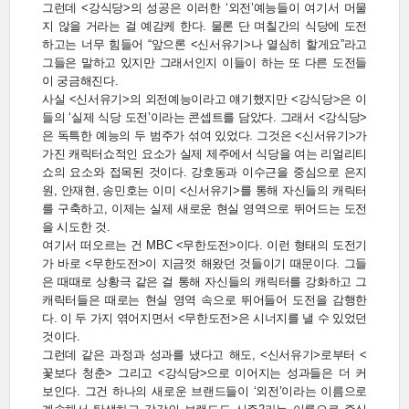
그런데 <강식당>의 성공은 이러한 ‘외전’예능들이 여기서 머물
지 않을 거라는 걸 예감케 한다. 물론 단 며칠간의 식당에 도전
하고는 너무 힘들어 “앞으론 <신서유기>나 열심히 할게요”라고
그들은 말하고 있지만 그래서인지 이들이 하는 또 다른 도전들
이 궁금해진다.
사실 <신서유기>의 외전예능이라고 얘기했지만 <강식당>은 이
들의 ‘실제 식당 도전’이라는 콘셉트를 담았다. 그래서 <강식당>
은 독특한 예능의 두 범주가 섞여 있었다. 그것은 <신서유기>가
가진 캐릭터쇼적인 요소가 실제 제주에서 식당을 여는 리얼리티
쇼의 요소와 접목된 것이다. 강호동과 이수근을 중심으로 은지
원, 안재현, 송민호는 이미 <신서유기>를 통해 자신들의 캐릭터
를 구축하고, 이제는 실제 새로운 현실 영역으로 뛰어드는 도전
을 시도한 것.
여기서 떠오르는 건 MBC <무한도전>이다. 이런 형태의 도전기
가 바로 <무한도전>이 지금껏 해왔던 것들이기 때문이다. 그들
은 때때로 상황극 같은 걸 통해 자신들의 캐릭터를 강화하고 그
캐릭터들은 때로는 현실 영역 속으로 뛰어들어 도전을 감행한
다. 이 두 가지 엮어지면서 <무한도전>은 시너지를 낼 수 있었던
것이다.
그런데 같은 과정과 성과를 냈다고 해도, <신서유기>로부터 <
꽃보다 청춘> 그리고 <강식당>으로 이어지는 성과들은 더 커
보인다. 그건 하나의 새로운 브랜드들이 ‘외전’이라는 이름으로