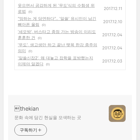
웃으면서 공감하게 된 ‘무도’식의 수험생 위
2017.12.11
로법
(0)
"망하는 게 당연하다".. '알쓸' 유시민이 남긴
2017.12.10
뼈아픈 울림
(0)
'세모방', 버스타고 종점 가는 방송이 이리도
2017.12.04
훈훈한 건
(0)
'무도', 생고생만 하고 끝난 뗏목 한강 종주의
2017.12.04
의미
(0)
'알쓸신잡2', 왜 대놓고 잡학을 표방했는지
2017.12.03
이제야 알겠다
(0)
thekian
문화 속에 담긴 현실을 모색하는 곳
구독하기