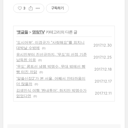
3
구독하기
'
옛글들
>
명랑TV
' 카테고리의 다른 글
'도시어부', 이경규가 "사랑해요"를 외치니
2017.12.30
대박날 수밖에
(0)
유시민부터 진선규까지, '무도'의 선정 기준
2017.12.25
납득된 이유
(0)
'무도' 콩트선 냉랭 박명수, 무대 밖에선 빵
2017.12.18
빵 터진 까닭
(0)
'알쓸신잡2'가 본 서울, 어째서 안타까움이
2017.12.17
더 많을까
(0)
김생민식 여행 '짠내투어', 하지만 박명수가
2017.12.11
없었다면
(0)