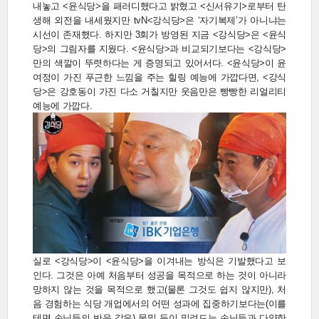
내놓고 <윤식당>을 패러디했다고 밝혔고 <신서유기>로부터 탄
생해 외전을 내세웠지만 tvN<강식당>은 ‘자기복제’가 아니냐는
시선이 존재했다. 하지만 3회가 방영된 지금 <강식당>은 <윤식
당>의 그림자를 지웠다. <윤식당>과 비교되기보다는 <강식당>
만의 색깔이 뚜렷하다는 게 증명되고 있어서다. <윤식당>이 윤
여정이 가진 푸근한 느낌을 주는 힐링 예능에 가깝다면, <강식
당>은 강호동이 가진 다소 거칠지만 웃음만은 빵빵한 리얼리티
예능에 가깝다.
실로 <강식당>이 <윤식당>을 이겨내는 방식은 기발했다고 보
인다. 그것은 아예 처음부터 성공을 목적으로 하는 것이 아니라
망하지 않는 것을 목적으로 했고(물론 그것도 쉽지 않지만), 처
음 경험하는 식당 개업에서의 어떤 성과에 집중하기보다는(이를
테면 손님들의 반응 같은) 물밀 듯이 밀려드는 손님들과 다양한