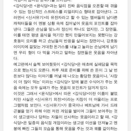
<강식당>은 <윤식당>과는 달리 진짜 음식점을 오픈할 때 겪을
수 있는 정신적인 스트레스를 리얼리티쇼 형태로 잡아낸다. 그
러면서 <신서유기>의 유전자라고 할 수 있는 멤버들의 남다른
캐릭터들을 이 멘붕 상황 속에 집어넣어 웃음의 포인트를 잡아
낸다. 그들은 손님을 맞느라 정신이 하나도 없지만, 그 장면들,
이를 테면 평생 음식을 먹기만 했지 만들어보지는 못했다는 강
호동이 요리를 하고 손님들의 반응을 살피는 장면이나, 강호동
이미지에 걸맞는 거대한 돈가스를 내놓고 놀라는 손님에게 남기
면 우리 형이 다 먹을 거라고 말하는 장면들은 웃음을 자아낸
다.
예고편에서 슬쩍 보여줬듯이 <강식당>은 애초에 실패담을 목적
으로 했는지도 모른다. 하루 재료 준비를 위해 쓴 돈이 그 날 번
돈보다 많다는 이야기를 꺼낼 때 나오는 황당한 웃음이나, ‘사장
이 더 많이 먹는’ 이라는 <강식당> 앞에 붙은 수식어가 주는 웃
음 속에는 모두 실패가 주는 웃음의 포인트가 담겨져 있다.
이것은 그래서 <윤식당>에서 따온 <강식당>이란 이름이 붙었
지만 사실은 <신서유기 외전>이라는 지칭이 더 어울리는 프로
그램처럼 보인다. <신서유기>가 중국이나 베트남에 가서 드래
곤볼을 얻기 위해 이런 저런 게임을 벌이며 그들이 보여주는 것
이 생고생이나 당하는 자들이 선사하는 웃음이라고 할 때, <강
식당>은 일종의 음식점 개업이라는 생고생 미션을 던져놓고 멘
붕에 빠진 그들의 모습을 통해 웃음을 주는 것과 궤를 같이하는