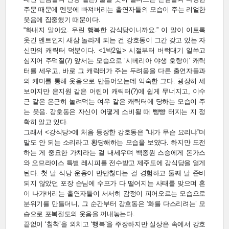
주문 때문에 멘붕에 빠져버리는 출연자들의 모습이 주는 리얼한
웃음에 집중했기 때문이다.
“화내지 말아요. 우린 행복한 강식당이니까요.” 이 말이 이토록
웃긴 멘트인지 새삼 놀라게 되는 건 강호동이 그간 갖고 있는 자
신만의 캐릭터 덕분이다. <1박2일> 시절부터 버럭대기 일쑤고
심지어 주먹질(?) 앞서는 모습으로 ‘시베리아 야생 호랑이’ 캐릭
터를 세우고, 바로 그 캐릭터가 주는 두려움을 다른 출연자들과
의 케미를 통해 웃음으로 만들어오는데 익숙한 그다. 굉장히 세
보이지만 은지원 같은 어린이 캐릭터(?)에 쉽게 무너지고, 이수
근 같은 은근히 놀려먹는 여우 같은 캐릭터에 당하는 모습이 주
는 웃음. 강호동은 자신이 어떻게 소비될 때 빵빵 터지는 지 정
확히 알고 있다.
그래서 <강식당>에 처음 등장한 강호동은 “내가 무슨 요리냐”며
말도 안 되는 소리라고 황당해하는 모습을 보였다. 하지만 도전
하는 게 중요한 가치라는 걸 내세우며 백종원 스승에게 돈가스
와 오므라이스 특별 레시피를 전수받고 제주도에 강식당을 열게
된다. 첫 날 식당 운용이 만만찮다는 걸 경험하고 둘째 날 준비
되지 않았던 포장 손님에 수프가 다 떨어지는 사태를 맞으며 혼
이 나가버리는 출연자들이 서서히 감정이 피어오르는 모습으로
분위기를 만들더니, 그 순간부터 강호동은 ‘화를 다스리려는’ 모
습으로 포복절도의 웃음을 꺼내놓는다.
끝없이 ‘침착’을 외치고 ‘행복’을 주장하지만 실상은 속에서 강호