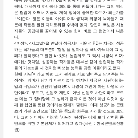
예능 방식으로 작가와 PD들이 함께 머리를 맞대고 기획부터 캐
릭터, 대사까지 하나하나 회의를 통해 만들어나가는 그의 방식
은 협업이 어째서 지금의 제작 방식에 중요한 화두가 되는가를
보여준다. 많은 이들의 아이디어와 생각과 취향이 녹아들기 때
문에 작품은 훨씬 다채로워질 수밖에 없다. 당연히 폭넓은 시청
자들의 공감대를 끌어낼 수 있는 힘이 바로 그 협업에서 나온
다.
<미생>, <시그널>을 연달아 성공시킨 김원석 PD는 지금의 성공
하는 작가들의 대부분이 ‘협업’을 얼마나 잘 해나가느냐에 그 성
패가 달려있다고 말한 바 있다. 놀랍게도 그 역시 나영석 PD가
얘기한 것처럼, 성공하는 작가들은 대부분 같이 협업하는 작가
들의 가능성을 내 것처럼 빼쓰는 능력을 갖춘 이들이라고 했다.
한때 ‘사단’이라고 하면 그저 관계로 서로 밀어주고 당겨주는 부
정적인 의미가 담기기 마련이었다. 하지만 지금은 ‘사단’이라는
말의 뉘앙스가 완전히 달라졌다. 나영석 개인이 아닌 나영석 사
단이라고 부르고, 신원호 개인이 아닌 신원호 사단이라고 부르
는 데는 그 밑바탕에 그 성취가 혼자 이룬 것이 아닌 여럿이 함
께 한 협업을 통한 것이라는 전제가 깔린다. 이제 성공하는 콘텐
츠의 기본 조건으로 ‘협업’은 중요한 화두로 자리할 것으로 보인
다. 그런 의미에서 다양한 ‘사단의 탄생’은 이제 보다 강력한 콘
텐츠를 위한 기본전제가 되어가고 있다
.
(사진 : 한국콘텐츠진흥
원)