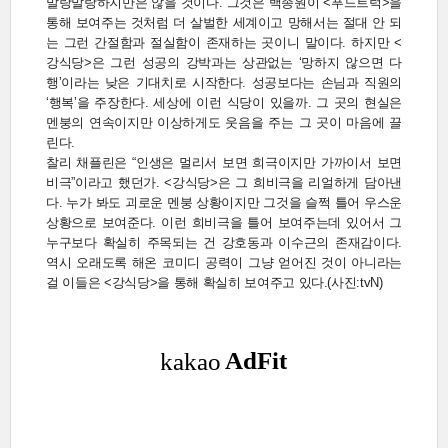
말랑말랑하지만은 않을 것이다. 그것은 백종원이 <푸드트럭>을
통해 보여주는 것처럼 더 살벌한 세계이고 망해서는 절대 안 되
는 그런 간절함과 절실함이 존재하는 곳이니 말이다. 하지만 <
강식당>은 그런 성공의 강박과는 상관없는 ‘망하지 않으면 다
행’이라는 낮은 기대치로 시작한다. 성공보다는 손님과 직원의
‘행복’을 주장한다. 세상에 이런 식당이 있을까. 그 곳의 현실은
멘붕의 연속이지만 이상하게도 웃음을 주는 그 곳이 마음에 끌
린다.
찰리 채플린은 “인생은 멀리서 보면 희극이지만 가까이서 보면
비극”이라고 했던가. <강식당>은 그 희비극을 리얼하게 담아낸
다. 누가 봐도 괴로운 멘붕 상황이지만 그것을 슬쩍 틀어 우스운
상황으로 보여준다. 이런 희비극을 틀어 보여주는데 있어서 그
누구보다 확실히 주목되는 건 강호동과 이수근의 존재감이다.
역시 오래도록 해온 코미디 공력이 그냥 얻어진 것이 아니라는
걸 이들은 <강식당>을 통해 확실히 보여주고 있다.(사진:tvN)