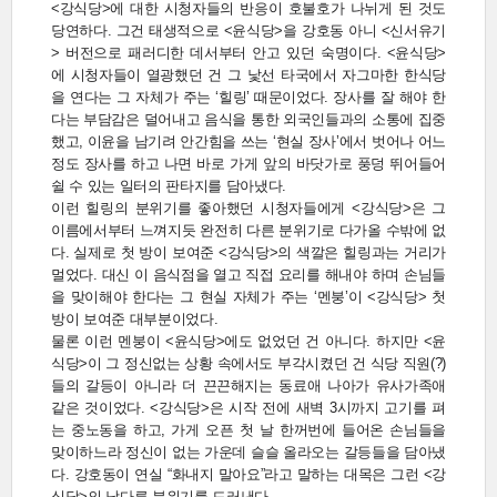
<강식당>에 대한 시청자들의 반응이 호불호가 나뉘게 된 것도
당연하다. 그건 태생적으로 <윤식당>을 강호동 아니 <신서유기
> 버전으로 패러디한 데서부터 안고 있던 숙명이다. <윤식당>
에 시청자들이 열광했던 건 그 낯선 타국에서 자그마한 한식당
을 연다는 그 자체가 주는 ‘힐링’ 때문이었다. 장사를 잘 해야 한
다는 부담감은 덜어내고 음식을 통한 외국인들과의 소통에 집중
했고, 이윤을 남기려 안간힘을 쓰는 ‘현실 장사’에서 벗어나 어느
정도 장사를 하고 나면 바로 가게 앞의 바닷가로 풍덩 뛰어들어
쉴 수 있는 일터의 판타지를 담아냈다.
이런 힐링의 분위기를 좋아했던 시청자들에게 <강식당>은 그
이름에서부터 느껴지듯 완전히 다른 분위기로 다가올 수밖에 없
다. 실제로 첫 방이 보여준 <강식당>의 색깔은 힐링과는 거리가
멀었다. 대신 이 음식점을 열고 직접 요리를 해내야 하며 손님들
을 맞이해야 한다는 그 현실 자체가 주는 ‘멘붕’이 <강식당> 첫
방이 보여준 대부분이었다.
물론 이런 멘붕이 <윤식당>에도 없었던 건 아니다. 하지만 <윤
식당>이 그 정신없는 상황 속에서도 부각시켰던 건 식당 직원(?)
들의 갈등이 아니라 더 끈끈해지는 동료애 나아가 유사가족애
같은 것이었다. <강식당>은 시작 전에 새벽 3시까지 고기를 펴
는 중노동을 하고, 가게 오픈 첫 날 한꺼번에 들어온 손님들을
맞이하느라 정신이 없는 가운데 슬슬 올라오는 갈등들을 담아냈
다. 강호동이 연실 “화내지 말아요”라고 말하는 대목은 그런 <강
식당>의 남다른 분위기를 드러낸다.