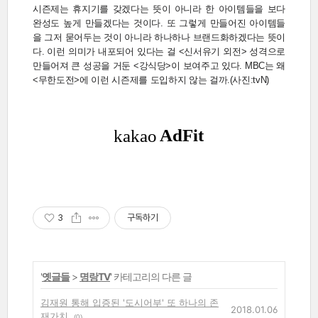
시즌제는 휴지기를 갖겠다는 뜻이 아니라 한 아이템들을 보다
완성도 높게 만들겠다는 것이다. 또 그렇게 만들어진 아이템들
을 그저 묻어두는 것이 아니라 하나하나 브랜드화하겠다는 뜻이
다. 이런 의미가 내포되어 있다는 걸 <신서유기 외전> 성격으로
만들어져 큰 성공을 거둔 <강식당>이 보여주고 있다. MBC는 왜
<무한도전>에 이런 시즌제를 도입하지 않는 걸까.(사진:tvN)
3
구독하기
'
옛글들
>
명랑TV
' 카테고리의 다른 글
김재원 통해 입증된 '도시어부' 또 하나의 존
2018.01.06
재가치
(0)