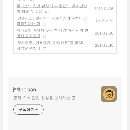
콜라보의 향연 펼친 '한끼줍쇼'의 흥미진진
2018.01.05
한 새해 첫 걸음
(0)
'알쓸신잡', 벌써부터 시즌3 멤버 구성이 궁
2017.12.31
금해진다는 건
(0)
자아도취 빠지지 않는 '어서와' 제작진의 현
2017.12.30
명한 균형감각
(0)
'도시어부', 이경규가 "사랑해요"를 외치니
2017.12.30
대박날 수밖에
(0)
thekian
문화 속에 담긴 현실을 모색하는 곳
구독하기