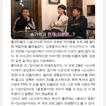
출연자들도 그걸 의식한 것인지 새로운 아이템을 프로그램 말미
에 떡밥처럼 흘려놓았다. ‘강호동까스’에서 ‘이수근까스’가 나왔
던 것처럼 <강식당>에서 <이수근식당>이 나오지 말란 법이 없
다. 또 이수근이 의욕적으로 이야기한 것처럼 여름에 맞춰 ‘강세
차’ 같은 걸 하는 일도 가능해졌다.
흥미로운 건 <강식당>의 탄생과정이다. 이 프로그램은 <신서유
기>에서 송민호의 이른바 ‘송가락 사건’으로 비롯돼 <신서유기
외전>으로 만들어졌다. 놀라운 균형감각으로 코끼리코를 15바
퀴 돌고도 정확히 슈퍼카 2대를 손가락으로 콕콕 찍어내 결국
나영석 PD의 두 손을 들게 만들었던 사건. 그로 인해 나영석 PD
는 “<강식당>이든 <꽃청춘>이든 우리가 해줄 수 있는 건 다 해
주겠다”고 말했던 것이 현실화된 것.
그러고 보면 <신서유기>에서 위너가 출연하는 <꽃보다 청춘>
과 <강식당>이라는 두 개의 프로그램이 탄생했다고 볼 수 있다.