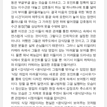
동은 부글부글 끓는 모습을 드러내고, 그 포인트를 정확히 알고
있는 이수근은 대놓고 강호동이 하는 말 하나하나에 토를 달며
그의 부아를 끌어올려놓는다. 결국 마음의 안정을 위한 ‘화면 조
정 시간’이라며 제주도의 풍광 속에 묘한이가 놓여 있는 장면이
흘러나올 때 우리는 그 가려진 장면 뒤에 벌어졌을 강호동의 이
수근 응징(?)을 상상하며 웃을 수밖에 없다.
물론 이것은 그간 이들이 해온 관계를 통한 캐릭터쇼 속에서 자
연스럽게 나오는 것이지만, 그렇다고 인위적으로 설정한 것은
아니다. 어쨌든 그들은 제주도에서 강식당을 연 것이고, 그 곳을
찾은 분들은 실제 손님들이기 때문이다. 그러니 실제 리얼리티
카메라 속에서 그들은 식당 영업이 갖는 ‘어려움’을 보여줄 뿐이
다. 물론 워낙 예능감이 좋은 이들이라 그 어려움을 드러내는 방
식에서 웃음의 포인트를 알고 있을 뿐. 여기서 이들의 캐릭터쇼
와 리얼리티 카메라는 절묘한 조합을 만들어낸다.
결국 <강식당>이 <윤식당>의 그림자를 벗어날 수 있었던 힘은
‘식당 개업의 어려움’이라는 새로운 관전 포인트를 <신서유기>
를 통해 단단히 다져진 캐릭터들과 관계 속에서 보여줬기 때문
이다. 망할 걸 뻔히 알면서도 불나방처럼 그걸 실행하는 모습이
나 정신없는 영업의 리얼한 현장 속에서 감정조차 추스르지 못
하는 모습은 그 자체로 웃음을 주면서 동시에 <윤식당>과는 다
른 관점에서 시청자들의 마음을 잡아끈다.
아마도 식당 개업이라는 현실은 <윤식당>이 보여주는 것처럼