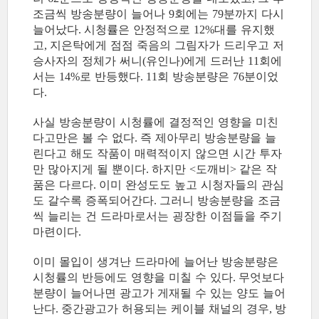
조금씩 방송분량이 늘어나
회에는
분까지 다시
9
79
늘어났다
시청률은 안정적으로
대를 유지했
.
12%
고
지은탁에게 점점 죽음의 그림자가 드리우고 저
,
승사자의 정체가 써니
유인나
에게 드러난
회에
(
)
11
서는
로 반등했다
회 방송분량은
분이었
14%
. 11
76
다
.
사실 방송분량이 시청률에 결정적인 영향을 미친
다고만은 볼 수 없다
즉 제아무리 방송분량을 늘
.
린다고 해도 작품이 매력적이지 않으면 시간 투자
만 많아지게 될 뿐이다
하지만
도깨비
같은 작
.
<
>
품은 다르다
이미 완성도도 높고 시청자들의 관심
.
도 갈수록 증폭되어간다
그러니 방송분량을 조금
.
씩 늘리는 건 드라마로서는 굉장한 이점들을 주기
마련이다
.
이미 몰입이 생겨난 드라마에 늘어난 방송분량은
시청률의 반등에도 영향을 미칠 수 있다
무엇보다
.
분량이 늘어나면 광고가 게재될 수 있는 양도 늘어
난다
중간광고가 허용되는 케이블 채널의 경우
방
.
,