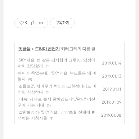
9
구독하기
'
옛글들
>
드라마 곱씹기
' 카테고리의 다른 글
'SKY캐슬' 뱀 같은 김서형의 그루밍, 염정아
2019.01.14
어찌 감당할까
(0)
아이가 죽었는데.. 'SKY캐슬' 부모들은 왜 이
2019.01.13
럴까
(0)
'조들호2', 제아무리 박신양·고현정이라도 이
2019.01.11
러면 식상하다
(0)
"이놈! 제대로 놀지 못하겠느냐"..'왕남' 여진
2019.01.09
구에 거는 기대
(0)
'알함브라'와 'SKY캐슬', 상상초월 전개에 반
2019.01.08
색하는 시청자들
(1)