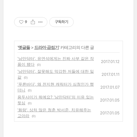
9
구독하기
'
옛글들
>
드라마 곱씹기
' 카테고리의 다른 글
'낭만닥터', 유연석에게는 진짜 사부 같은 작
2017.01.12
품이 됐다
(0)
'낭만닥터', 잘못해도 막강한 저들에 대한 일
2017.01.11
갈
(0)
'푸른바다', 왜 전지현 캐릭터가 심청인가 했
2017.01.07
더니
(0)
용두사미가 뭐예요? '낭만닥터'의 이유 있는
2017.01.05
뒷심
(0)
'화랑', 상처 많은 청춘 박서준, 치유해주는
2017.01.05
고아라
(0)