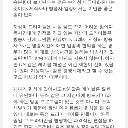
송분량이 늘어난다는 것은 수익성이 극대화된다는
뜻이다
제작사나 방송사 입장에서는 이만큼 좋은
.
일이 없다
.
지상파 드라마들은 사실 꿈도 꾸기 어려운 일이다
.
동시간대에 경쟁을 하고 있는 지상파 드라마들은
방송시간에 그만큼 민감하다
그래서 지상파 방송
.
사
사는 방송시간에 대한 일종의 합의를 하는 경
3
우가 많다
때때로 방송시간을 늘리는 방송사가 있
.
으면 변칙 방송이라며 비난도 서슴지 않는다
하지
.
만
같은 케이블 채널은 이런 제한이 전혀 있을
tvN
수 없다
지상파
사 같은 경쟁체제라고 할 수 있는
.
3
구도 자체가 없기 때문이다
.
게다가 편성에 있어서도
같은 케이블은 훨씬
tvN
더 유연하다
뉴스 같은 그 시간대에 반드시 나와
.
야 하는 방송 프로그램이 있는 것도 아니다
오락
.
채널이기 때문에 훨씬 더 자유롭게 편성을 할 수
있다
때로는 특정 드라마 데이를 만들어서 하루
.
종일 그 드라마만을 방영하는 파격적인 편성을 하
기도 한다
도깨비
같은 경우 시청자들의 관심이
. <
>