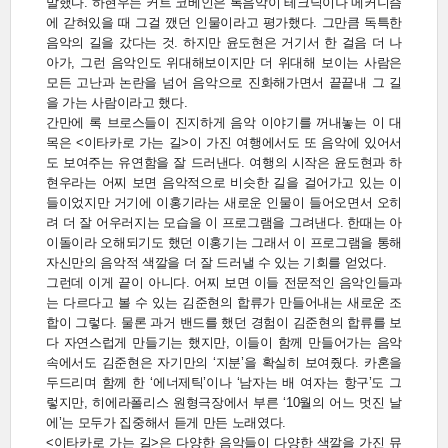
말했다. 하현우는 커트 코베인은 록음악이 테크닉이나 메커니즘
에 갇혀있을 때 그걸 깼던 인물이라고 평가했다. 그만큼 독특한
음악의 길을 갔다는 것. 하지만 윤도현은 거기서 한 걸음 더 나
아가, 그런 음악인도 위대해보이지만 더 위대해 보이는 사람은
모든 고난과 논란을 넘어 음악으로 진화해가면서 끝끝내 그 길
을 가는 사람이라고 했다.
간만에 록 브로스들이 진지하게 음악 이야기를 꺼내놓는 이 대
목은 <이타카로 가는 길>이 가진 여행에서도 또 음악에 있어서
도 보여주는 유연함을 잘 드러낸다. 여행의 시작은 윤도현과 하
현우라는 어찌 보면 음악적으로 비슷한 길을 걸어가고 있는 이
들이었지만 거기에 이홍기라는 새로운 인물이 들어오면서 오히
려 더 잘 어우러지는 모습을 이 프로그램을 그려낸다. 한때는 아
이돌이라 오해되기도 했던 이홍기는 그래서 이 프로그램을 통해
자신만의 음악적 색깔을 더 잘 드러낼 수 있는 기회를 얻었다.
그런데 이게 끝이 아니다. 어찌 보면 이들 전문적인 음악인들과
는 다르다고 볼 수 있는 김준현의 합류가 만들어내는 새로운 조
합이 그렇다. 물론 과거 밴드를 했던 경험이 김준현의 합류를 보
다 자연스럽게 만들기는 했지만, 이들이 함께 만들어가는 음악
속에서도 김준현은 자기만의 ‘지분’을 확실히 보여줬다. 카혼을
두드리며 함께 한 ‘에너제틱’이나 ‘남자는 배 여자는 항구’도 그
렇지만, 히에라폴리스 원형극장에서 부른 ‘10월의 어느 멋진 날
에’는 모두가 집중해서 듣게 만든 노래였다.
<이타카로 가는 길>은 다양한 음악들이 다양한 색깔을 가진 뮤