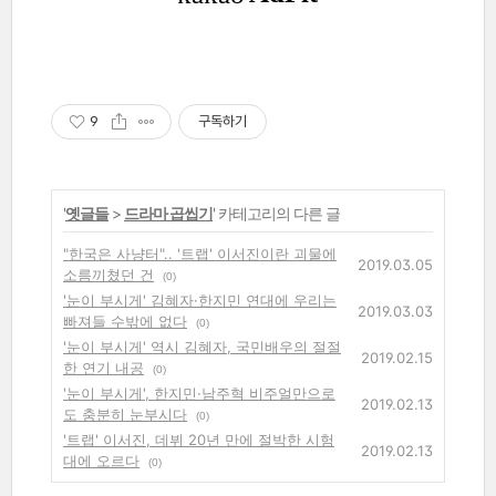
9
구독하기
'
옛글들
>
드라마 곱씹기
' 카테고리의 다른 글
"한국은 사냥터".. '트랩' 이서진이란 괴물에
2019.03.05
소름끼쳤던 건
(0)
'눈이 부시게' 김혜자·한지민 연대에 우리는
2019.03.03
빠져들 수밖에 없다
(0)
'눈이 부시게' 역시 김혜자, 국민배우의 절절
2019.02.15
한 연기 내공
(0)
'눈이 부시게', 한지민·남주혁 비주얼만으로
2019.02.13
도 충분히 눈부시다
(0)
'트랩' 이서진, 데뷔 20년 만에 절박한 시험
2019.02.13
대에 오르다
(0)