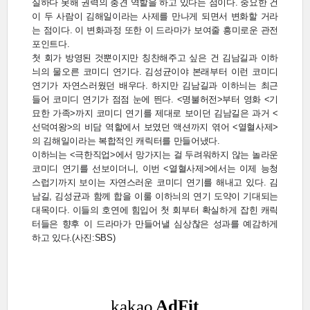
실하다 못해 권력의 충견 역할을 하고 있다는 점이다. 중요한 건
이 두 사람이 김해일이라는 사제를 만나게 되면서 변화할 거라
는 점이다. 이 변화과정 또한 이 드라마가 보여줄 흥미로운 관전
포인트다.
첫 회가 방영된 것뿐이지만 칭찬해주고 싶은 건 김남길과 이하
늬의 물오른 코미디 연기다. 김성균이야 본래부터 이런 코미디
연기가 자연스러웠던 배우다. 하지만 김남길과 이하늬는 최근
들어 코미디 연기가 점점 눈에 띈다. <명불허전>부터 영화 <기
묘한 가족>까지 코미디 연기를 제대로 보이던 김남길은 과거 <
선덕여왕>의 비담 역할에서 보였던 액션까지 엮어 <열혈사제>
의 김해일이라는 복합적인 캐릭터를 만들어냈다.
이하늬는 <극한직업>에서 망가지는 걸 두려워하지 않는 놀라운
코미디 연기를 선보이더니, 이번 <열혈사제>에서는 이제 능청
스럽기까지 보이는 자연스러운 코미디 연기를 해내고 있다. 김
남길, 김성균과 함께 합을 이룰 이하늬의 연기 도약이 기대되는
대목이다. 이들의 호연에 힘입어 첫 회부터 확실하게 잡힌 캐릭
터들은 향후 이 드라마가 만들어낼 심상찮은 성과를 예감하게
하고 있다.(사진:SBS)