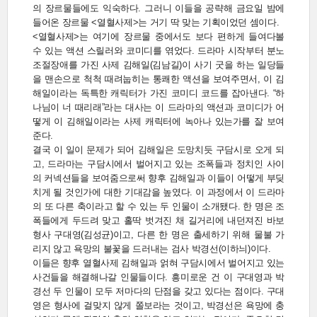
의 장르물들에도 익숙하다. 그러니 이들을 공략해 금요일 밤에
들어온 장르물 <열혈사제>는 거기 딱 맞는 기획이었던 셈이다.
<열혈사제>는 여기에 장르물 중에서도 보다 편하게 들여다볼
수 있는 액션 스릴러와 코미디를 엮었다. 드라마 시작부터 분노
조절장애를 가진 사제 김해일(김남길)이 사기 굿을 하는 일당들
을 맨손으로 척척 때려눕히는 통쾌한 액션을 보여주면서, 이 김
해일이라는 독특한 캐릭터가 가진 코미디 코드를 잡아낸다. “하
나님이 너 때리래”라는 대사는 이 드라마의 액션과 코미디가 어
떻게 이 김해일이라는 사제 캐릭터에 녹아나 있는가를 잘 보여
준다.
결국 이 일이 문제가 되어 김해일은 도망치듯 구담시로 오게 되
고, 드라마는 구담시에서 벌어지고 있는 조폭들과 정치인 사이
의 커넥션들을 보여줌으로써 향후 김해일과 이들이 어떻게 부딪
치게 될 것인가에 대한 기대감을 높였다. 이 과정에서 이 드라마
의 또 다른 축이라고 할 수 있는 두 인물이 소개됐다. 한 명은 조
폭들에게 두드려 맞고 홀딱 벗겨진 채 길거리에 내던져진 바보
형사 구대영(김성균)이고, 다른 한 명은 출세하기 위해 물불 가
리지 않고 욕망의 불꽃을 드러내는 검사 박경선(이하늬)이다.
이들은 향후 열혈사제 김해일과 얽혀 구담시에서 벌어지고 있는
사건들을 해결해나갈 인물들이다. 흥미로운 건 이 구대영과 박
경선 두 인물이 모두 저마다의 단점을 갖고 있다는 점이다. 구대
영은 형사에 걸맞지 않게 쫄보라는 것이고, 박경선은 욕망에 충