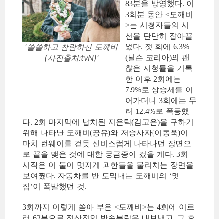
분을 방영했다
이
83
.
회분 동안
도깨비
3
<
는 시청자들의 시
>
선을 단단히 잡아끌
었다
첫 회에
'쓸쓸하고 찬란하신 도깨비
.
6.3%
닐슨 코리아
의 괜
(사진출처:tvN)'
(
)
찮은 시청률을 기록
한 이후
회에는
2
로 상승세를 이
7.9%
어가더니
회에는 무
3
려
로 폭등했
12.4%
다
회 마지막에 납치된 지은탁
김고은
을 구하기
. 2
(
)
위해 나타난 도깨비
공유
와 저승사자
이동욱
이
(
)
(
)
마치 런웨이를 걷듯 신비스럽게 나타나던 장면으
로 끝을 맺은 것에 대한 궁금증이 컸을 게다
회
. 3
시작은 이 둘이 멋지게 괴한들을 물리치는 장면을
보여줬다
자동차를 반 토막내는 도깨비의
멋
.
‘
짐
이 폭발했던 것
’
.
회까지 이렇게 쏟아 부은
도깨비
는
회에 이르
3
<
>
4
러
분으로 정상적인 방송분량을 내보냈고
그 후
62
,