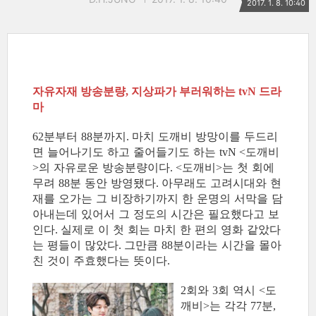
2017. 1. 8. 10:40
자유자재 방송분량
지상파가 부러워하는
드라
,
tvN
마
분부터
분까지
마치 도깨비 방망이를 두드리
62
88
.
면 늘어나기도 하고 줄어들기도 하는
도깨비
tvN <
의 자유로운 방송분량이다
도깨비
는 첫 회에
>
. <
>
무려
분 동안 방영됐다
아무래도 고려시대와 현
88
.
재를 오가는 그 비장하기까지 한 운명의 서막을 담
아내는데 있어서 그 정도의 시간은 필요했다고 보
인다
실제로 이 첫 회는 마치 한 편의 영화 같았다
.
는 평들이 많았다
그만큼
분이라는 시간을 몰아
.
88
친 것이 주효했다는 뜻이다
.
회와
회 역시
도
2
3
<
깨비
는 각각
분
>
77
,