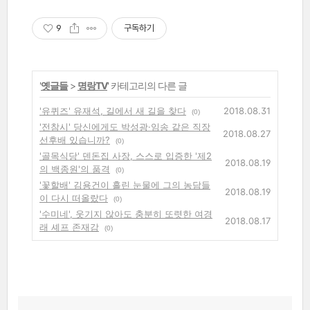
9
구독하기
'
옛글들
>
명랑TV
' 카테고리의 다른 글
'유퀴즈' 유재석, 길에서 새 길을 찾다
2018.08.31
(0)
'전참시' 당신에게도 박성광·임송 같은 직장
2018.08.27
선후배 있습니까?
(0)
'골목식당' 덴돈집 사장, 스스로 입증한 '제2
2018.08.19
의 백종원'의 품격
(0)
'꽃할배' 김용건이 흘린 눈물에 그의 농담들
2018.08.19
이 다시 떠올랐다
(0)
'수미네', 웃기지 않아도 충분히 또렷한 여경
2018.08.17
래 셰프 존재감
(0)