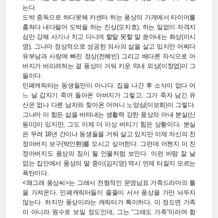
는다.
도박 중독으로 하다못해 카센터 하는 풍상의 가게에서 타이어를
훔쳐다 내다팔아 도박을 하는 진상(오지호), 하는 일없이 자격지
심만 강해 사기나 치고 다니며 할말 못할 말 쏟아내는 화상(이시
영), 그나마 정상적으로 성공한 의사의 삶을 살고 있지만 어쩌다
유부남과 사랑에 빠진 정상(전혜빈) 그리고 배다른 자식으로 아
버지가 버리려하는 걸 풍상이 거둬 키운 막내 외상(이창엽)이 그
들이다.
민폐캐릭터는 동생들만이 아니다. 집을 나간 후 소식이 없다 어
느 날 갑자기 죽어 돌아온 아버지가 그렇고, 그가 죽자 남긴 유
산은 없나 다른 남자와 찾아온 어머니 노양심(이보희)이 그렇다.
그나마 이 힘든 삶을 버텨내는 생활력 강한 풍상의 아내 분실(신
동미)이 있지만, 그도 이제 더 이상 버티기 힘든 상황이다. 분실
은 무려 18년 간이나 동생들을 거둬 살고 있지만 이제 자신의 친
정아버지 보구(박인환)를 모시고 싶어한다. 그런데 어쩐지 이 친
정아버지도 풍상의 짐이 될 인물처럼 보인다. 이런 바람 잘 날
없는 집안에서 풍상의 딸 중이(김지영) 역시 언제 터질지 모르는
폭탄이다.
<왜그래 풍상씨>는 그래서 전형적인 문영남표 가족드라마의 틀
을 가져온다. 민폐캐릭터들이 줄줄이 서서 풍상을 가만 놔두지
않는다. 하지만 풍상이라는 캐릭터가 특이하다. 이 정도면 가족
이 아니라 원수로 보일 정도인데, 그는 “그래도 가족”이라며 함