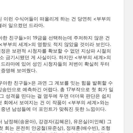
 달린 이런 수식어들이 떠올리게 하는 건 당연히 <부부의
 불러 일으켰던 드라마.
아한 친구들>이 19금을 선택하는데 주저하지 않은 건
<부부의 세계>의 영향도 적지 않았을 것이라 보인다.
 설정은 보편적 시청자를 확보할 수 없던 지상파 시절의
소 금기시됐던 게 사실이다. 하지만 <부부의 세계>의
 드라마에 있어 성인 시청자들의 저변이 확실히 두터
 증명해 보여줬다.
우아한 친구들>은 과연 그 계보를 잇는 힘을 발휘할 수
방송만으로 예측하긴 어렵다. 총 17부작으로 첫 회가 일
그 성격을 띤다는 걸 염두에 두면 더더욱 판단은 쉽지
 첫 회에서 보여지는 건 이 작품이 <부부의 세계>와는
 중년 남성들에 더 포인트가 맞춰진 듯한 느낌이다.
 남정해(송윤아), 강경자(김혜은), 유은실(이인혜) 그
 회는 온전히 안궁철(유준상), 정재훈(배수빈), 조형