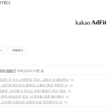
JTBC)
구독하기
라마 곱씹기
' 카테고리의 다른 글
창피한 건 아는 손현주의 각성, 그래서 더 몰입된다
(0)
', 정진영·원미경의 화해와 소통이 특히 먹먹한 건
(0)
했을까', 송지효가 만드는 4대1 멜로가 주는 위로
(0)
 손현주·장승조의 공조, 시청자들 갈증 풀어줄까
(0)
', 김수현·서예지의 포옹만으로 먹먹해지는 건
(0)