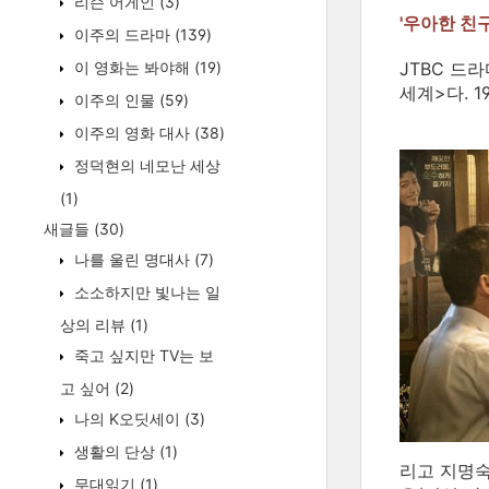
리슨 어게인
(3)
'우아한 친
이주의 드라마
(139)
이 영화는 봐야해
(19)
JTBC 드
세계>다. 
이주의 인물
(59)
이주의 영화 대사
(38)
정덕현의 네모난 세상
(1)
새글들
(30)
나를 울린 명대사
(7)
소소하지만 빛나는 일
상의 리뷰
(1)
죽고 싶지만 TV는 보
고 싶어
(2)
나의 K오딧세이
(3)
생활의 단상
(1)
리고 지명숙
무대읽기
(1)