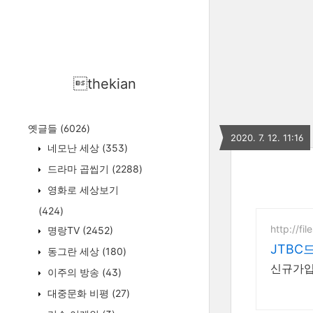
thekian
옛글들
(6026)
2020. 7. 12. 11:16
네모난 세상
(353)
드라마 곱씹기
(2288)
영화로 세상보기
(424)
http://fil
명랑TV
(2452)
JTBC
동그란 세상
(180)
신규가입 
이주의 방송
(43)
대중문화 비평
(27)