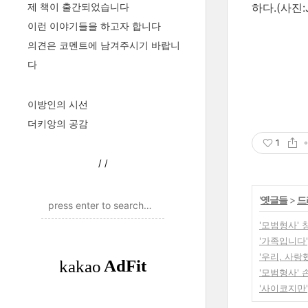
제 책이 출간되었습니다
하다.(사진:
이런 이야기들을 하고자 합니다
의견은 코멘트에 남겨주시기 바랍니
다
이방인의 시선
더키앙의 공감
1
/
/
'
옛글들
>
드
'모범형사' 
'가족입니다
'우리, 사랑
'모범형사'
'사이코지만