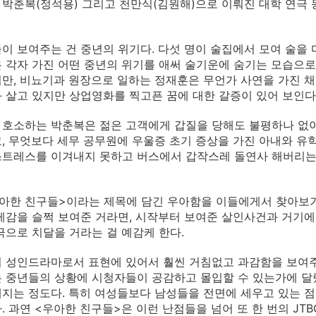
, 박춘복(정석용) 그리고 천만식(김원해)으로 이뤄진 대학 연극
이 보여주는 건 중년의 위기다. 다섯 명이 술집에서 모여 술을
 각자 가진 어떤 중년의 위기를 애써 술기운에 숨기는 모습으로
만, 비뇨기과 원장으로 일하는 정재훈은 무언가 사연을 가진 채
 살고 있지만 상업영화를 찍고픈 꿈에 대한 갈증이 있어 보인다
호소하는 박춘복은 젊은 고객에게 갑질을 당해도 불평하나 없이
, 무엇보다 세무 공무원에 우울증 초기 증상을 가진 아내와 유
트레스를 이겨내지 못하고 버스에서 갑작스레 돌연사 해버리는 
아한 친구들>이라는 제목에 담긴 우아함을 이들에게서 찾아보기
게감을 슬쩍 보여준 거라면, 시작부터 보여준 살인사건과 거기에
극으로 치달을 거라는 걸 예감케 한다.
의 성인드라마로서 표현에 있어서 훨씬 거침없고 과감함을 보여주
 중년들의 상황에 시청자들이 공감하고 몰입할 수 있는가에 달렸다
지는 정도다. 특히 여성들보다 남성들을 전면에 세우고 있는 
. 과연 <우아한 친구들>은 이런 난점들을 넘어 또 한 번의 JTB