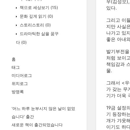
우(김성오)
책으로 세상보기
(15)
있다.
문화 깊게 읽기
(0)
그리고 이들
스토리스토리
(0)
지만 사실은
나가고 있지
드라마틱한 삶을 꿈꾸
좋은 아내와
다
(0)
발기부전을 
처럼 보이고
홈
책임감과 스
태그
물.
미디어로그
그래서 <우
위치로그
가 갖는 무
방명록
기가 더욱 
19금 설정
'어느 하루 눈부시지 않은 날이 없었
기 등장하는
습니다' 출간
개가 갸웃해
새로운 책이 출간되었습니다
이기도 하다