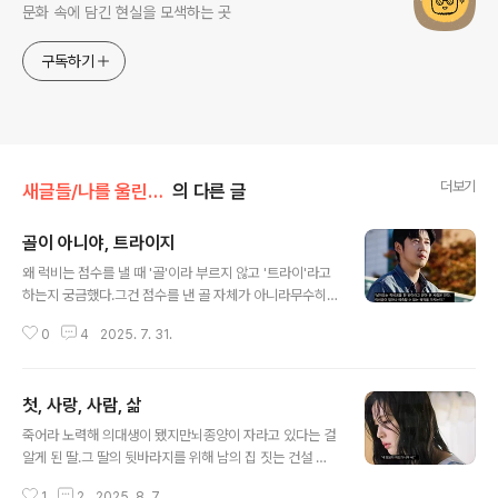
문화 속에 담긴 현실을 모색하는 곳
구독하기
더보기
새글들/나를 울린 명대사
의 다른 글
골이 아니야, 트라이지
글 내용
왜 럭비는 점수를 낼 때 '골'이라 부르지 않고 '트라이'라고
하는지 궁금했다.그건 점수를 낸 골 자체가 아니라무수히
여러 변수들을 뚫고 지나간 과정 자체를이 스포츠는 더 중
0
4
2025. 7. 31.
요한 가치로 삼기 때문이다.무언가를 얼마나 얻었는가가
그 사람의 가치를 평가하는 시대에각각에게 매겨진 점수들
이 오롯이 자신의 능력 때문이었다고 착각하는 시대에는
첫, 사랑, 사람, 삶
그것이 그저 운이 조금 좋았을 뿐이라고 말한다. 물론 그 운
글 내용
도 어디로 튈 지 알 수 없는 삶의 과정 속에서포기하지 않고
죽어라 노력해 의대생이 됐지만뇌종양이 자라고 있다는 걸
끝까지 노력한 자만이 가질 수 있는 것이지만설사 점수를
알게 된 딸.그 딸의 뒷바라지를 위해 남의 집 짓는 건설 현
내지 못한 삶이라도 매번 노력하고 도전한(트라이한) 삶이
장 소장으로 거칠게 살았지만정작 자신은 집 하나 갖지 못
라면 그 자체로 가치 있다고 말할 수 있지 않을까.
1
2
2025. 8. 7.