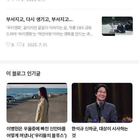
한 채 허덕이며 살아가는 엄마.이들에게 사랑은, 사람은 혹
은 삶은과연 진짜였을까. 혹시 모두가 가는 길 바깥으로 나
가면 죽을 것 같은불안과 강박 때문은 아니었을까. 눈 앞의
부서지고, 다시 생기고, 부서지고...
파도가 무서워 바다를 가지 않는다는 게 말이 안되는 것처
글 내용
럼당장의 불안감에 '나중에'만 언급하며 살아가는 우리들
'우리영화', 끝이지만 끝없이 이어지는 삶, 작품 SBS 금토
에게 필요한 건진짜 사랑, 사람, 삶이 아닐까.아직까지 진짜
드라마 '우리영화'는 '하얀사랑'이라는 영화를 만드는 과정
를 해보지 않아모든 것이 '첫' 일 수밖에 없는사랑, 사람, 삶.
을 담은 드라마다. '하얀사랑'은 시한부 규원과 현상의 사랑
8
2
2025. 7. 21.
과 이별을 담았고, 그 규원 역할을 실제 시한부인 이다음(전
여빈)이 맡았다.그 작품을 찍는 감독 이제하(남궁민)는 영
화를 찍으며 이다음을 사랑하게 되고, 그 작품 속 시한부 규
원의 마음도 비로소 이해하게 된다.그래서 '우리영화'의 엔
딩신은 이제하와 이다음에 의해 원작과는 달라진다. 파도
이 블로그 인기글
가 부서지는 바닷가를 배경으로 찍은 엔딩신에서규원 역할
을 빌어 이다음이 극중 남주인공인 현상에게 건네는 말은
이제하에게 그대로 와 닿는다. "현상씨 들려요? 끝도 없이
부서지는 소리.""응. 들려.""이제하는 행복해질 수 있는 사
람이라는 걸 꼭 ..
이병헌은 우울증에 빠진 신민아를
한석규 신하균, 대상이 시사하는
어떻게 꺼냈나(‘우리들의 블루스’)
것