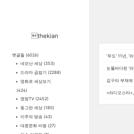
thekian
옛글들
(6026)
'무도' 11년, 
네모난 세상
(353)
눈물바다된 '라
드라마 곱씹기
(2288)
김구라 부재에 
영화로 세상보기
(424)
<라디오스타>,
명랑TV
(2452)
동그란 세상
(180)
이주의 방송
(43)
대중문화 비평
(27)