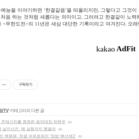
수예능을 이야기하면
한결같음
을 떠올리지만
그렇다고 그것이 
‘
’
,
늘 처음 하는 것처럼 새롭다는 의미이고
그러려고 한결같이 노력
,
과
무한도전
의
년은 새삼 대단한 기록이라고 여겨진다
오래
<
>
11
.
구독하기
랑TV
' 카테고리의 다른 글
의 존재가치를 증명한 음악대장 하현우
(0)
역 살인사건, 왜 실험까지 했을까
(0)
진 백종원, 한결 여유로워진 '집밥 백선생2'
(0)