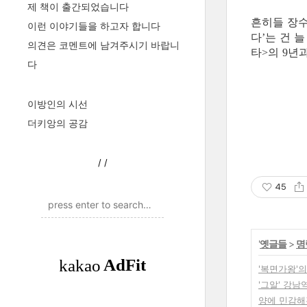
제 책이 출간되었습니다
흔히들 장
이런 이야기들을 하고자 합니다
다
는 건 
’
의견은 코멘트에 남겨주시기 바랍니
타
의
년
>
9
다
이방인의 시선
더키앙의 공감
/
/
45
'
옛글들
>
명
'복면가왕'
'그알' 강남
양에 민감해