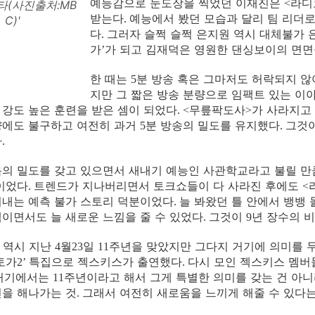
예능감으로 눈도장을 찍었던 이재진은
라디
<
타(사진출처:MB
받는다
예능에서 봤던 모습과 달리 팀 리더
.
C)'
다
그러자 슬쩍 슬쩍 은지원 역시 대체불가
.
가
가 되고 김재덕은 영원한 댄싱보이의 면
’
한 때는
분 방송 혹은 그마저도 허락되지 
5
지만 그 짧은 방송 분량으로 임팩트 있는 
강도 높은 훈련을 받은 셈이 되었다
무릎팍도사
가 사라지고
. <
>
량에도 불구하고 여전히 과거
분 방송의 밀도를 유지했다
그것
5
.
다
.
의 밀도를 갖고 있으면서 새내기 예능인 사관학교라고 불릴 만
이었다
트렌드가 지나버리면서 토크쇼들이 다 사라진 후에도
.
<
어내는 예측 불가 스토리 덕분이었다
늘 봐왔던 틀 안에서 뱅뱅
.
이면서도 늘 새로운 느낌을 줄 수 있었다
그것이
년 장수의 
.
9
역시 지난
월
일
주년을 맞았지만 그다지 거기에 의미를 
>
4
23
11
토가
특집으로 젝스키스가 출연했다
다시 모인 젝스키스 멤버
2’
.
거기에서는
주년이라고 해서 그게 특별한 의미를 갖는 건 아
11
을 해나가는 것
그래서 여전히 새로움을 느끼게 해줄 수 있다는
.