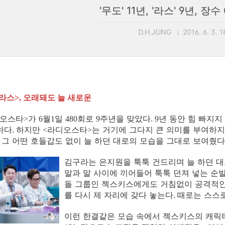
'무도' 11년, '라스' 9년, 
D.H.JUNG
2016. 6. 3. 1
라스
오래돼도 늘 새로운
>,
오스타
가
월
일
회로
주년을 맞았다
년 동안 힘 빠지지
>
6
1
480
9
. 9
하다
하지만
라디오스타
는 거기에 그다지 큰 의미를 부여하지
.
<
>
그 어떤 호들갑도 없이 늘 하던 대로의 모습을 그대로 보여줬다
김구라는 은지원을 툭툭 건드리며 늘 하던 
말과 말 사이에 끼어들어 툭툭 던져 넣는 순
돌 그룹인 젝스키스에게도 거침없이 공격적인
를 다시 제 자리에 갖다 놓는다
때로는 스스
.
이런 한결같은 모습 속에서 젝스키스의 캐릭