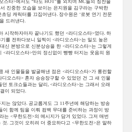
오스타
에서도
타도
를 외치며
들의 칭찬을
>
“
HOT”
MC
로서 진중한 모습을 보이는 은지원을 김구라는 구박한
 은초딩 캐릭터를 끄집어낸다
장수원은
로봇 연기 전문
.
‘
면을 드러낸다
.
않아 시작하자마자 끝나기도 했던
라디오스타
였다
하
<
>
.
이야기를 전하다보니 일찍이
라디오스타
는 밀도 높은
<
>
 대신 본방으로 신분상승을 한
라디오스타
는 그렇게
<
>
이
라디오스타
만의 정신없이 빵빵 터지는 웃음의 원
<
>
큼 새 인물들을 발굴해낸 점은
라디오스타
가 롱런할
<
>
라디오스타
혼자 승승장구할 수 있었던 건 그 새 인물
>
 돌던 토크쇼들과는 달리
라디오스타
는 그래서 오래
, <
>
비결이 되었다
.
두지는 않았다
공교롭게도 그
주년에 해당하는 방송
.
11
들이 함께 팀을 이뤄 컴백 무대를 준비하는 과정이 방
니라는
무한도전
의 메시지가 담겨 있었다
그저 매번
<
>
.
 것
그것이 오히려 더 중요하다고
무한도전
은 말하
.
<
>