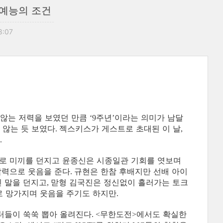
장수 예능의 조건
8:07
 않는 저력을 보였던 만큼
주년
이라는 의미가 남달
‘9
’
 않는 듯 보였다
젝스키스가 게스트로 초대된 이 날
.
,
.
대로 미끼를 던지고 윤종신은 시종일관 기회를 엿보며
발력으로 웃음을 준다
규현은 한참 후배지만 선배 아이
.
 말을 던지고
맏형 김국진은 정신없이 흘러가는 토크
,
로 망가지며 웃음을 주기도 하지만
.
터들이 쑥쑥 뽑아 올려진다
무한도전
에서도 확실한
. <
>