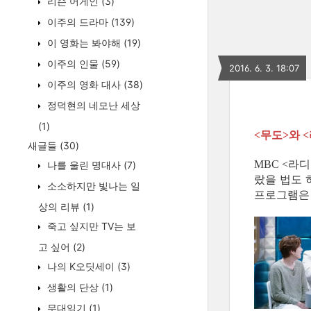
리슨 어게인
(3)
이주의 드라마
(139)
이 영화는 봐야해
(19)
이주의 인물
(59)
2016. 6. 3. 18:07
이주의 영화 대사
(38)
정덕현의 네모난 세상
(1)
무도
와
<
>
<
새글들
(30)
라디
MBC <
나를 울린 명대사
(7)
랐을 법도 
소소하지만 빛나는 일
프로그램은 
상의 리뷰
(1)
죽고 싶지만 TV는 보
고 싶어
(2)
나의 K오딧세이
(3)
생활의 단상
(1)
무대읽기
(1)