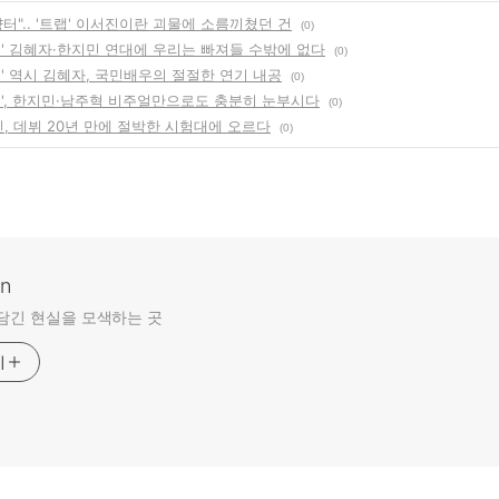
터".. '트랩' 이서진이란 괴물에 소름끼쳤던 건
(0)
게' 김혜자·한지민 연대에 우리는 빠져들 수밖에 없다
(0)
' 역시 김혜자, 국민배우의 절절한 연기 내공
(0)
게', 한지민·남주혁 비주얼만으로도 충분히 눈부시다
(0)
진, 데뷔 20년 만에 절박한 시험대에 오르다
(0)
an
담긴 현실을 모색하는 곳
기