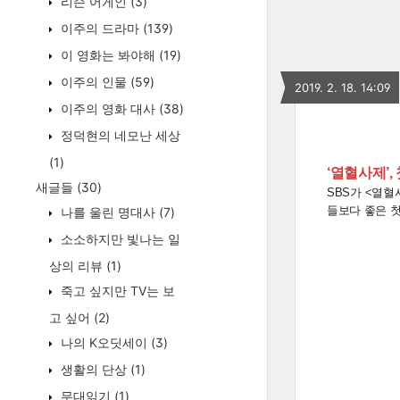
리슨 어게인
(3)
이주의 드라마
(139)
이 영화는 봐야해
(19)
이주의 인물
(59)
2019. 2. 18. 14:09
이주의 영화 대사
(38)
정덕현의 네모난 세상
(1)
‘열혈사제’,
새글들
(30)
SBS가 <열혈
들보다 좋은 첫
나를 울린 명대사
(7)
소소하지만 빛나는 일
상의 리뷰
(1)
죽고 싶지만 TV는 보
고 싶어
(2)
나의 K오딧세이
(3)
생활의 단상
(1)
무대읽기
(1)