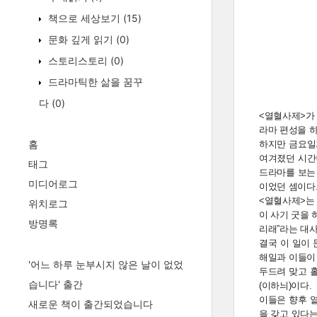
책으로 세상보기
(15)
문화 깊게 읽기
(0)
스토리스토리
(0)
드라마틱한 삶을 꿈꾸
다
(0)
<열혈사제>가 
라마 편성을 
홈
하지만 금요일
여겨졌던 시간
태그
드라마를 보는
미디어로그
이었던 셈이다
<열혈사제>는
위치로그
이 사기 굿을 
방명록
리래”라는 대
결국 이 일이
해일과 이들이 
'어느 하루 눈부시지 않은 날이 없었
두드려 맞고 홀
습니다' 출간
(이하늬)이다.
이들은 향후 
새로운 책이 출간되었습니다
을 갖고 있다는