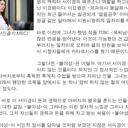
원의 캐릭터 서이경의 페르소나 역할을 하고는
닌 이요원이다
이요원은
외과의사 봉달희
.
<
>
지만 최근 들어서는 일관되게
얼음공주
이미
‘
’
정글 같은 일터에서 시원시원하게 일처리를 
바로 이전에 그녀가 했던 작품
욱씨남
JTBC <
사진출처:MBC)'
찮은 반응을 얻어냈다
이것이 가능했던 건 
.
부러지는 일처리로 오히려 을의 반란을 보여
서 시청자들에게 카타르시스를 줬기 때문이
그렇다면
불야성
은 어떨까
여기서 서이경
<
>
.
이지 않는 인물이다
하지만 그 정서적인 느
.
아버지로부터 혹독한 후계자 수업을 받으며 자라난 인물
그녀는
.
그래서 웬만한 조폭들 앞에서도 눈 하나 깜박 하지 않는 철의 여
힐 정도다
.
 바로 이 서이경이 돈과 권력으로 아버지의 왕국을 흔드는 인
 대한 갈망
불야성
이 그려내는 이런 정서적 느낌은 그러나 
. <
>
없다
그저 자신들의 권력과 돈을 위해 치고 받는 싸움이
불야
.
<
야성
이 서민적 정서를 담아낼 것처럼 보였던 지점은 서이경이
>