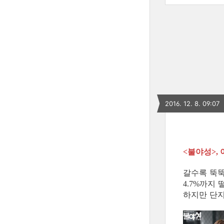
2016. 12. 8. 09:07
불야성
<
>,
갈수록 뚝
까지 
4.7%
하지만 단