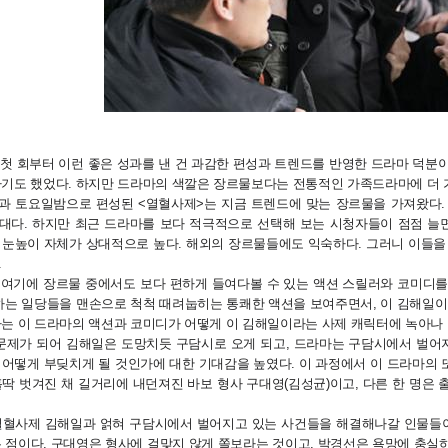
첫 회부터 이런 좋은 성과를 낸 건 과감한 편성과 트렌드를 반영한 드라마 덕분이
하기도 했었다. 하지만 드라마의 색깔은 장르물보다는 전통적인 가족드라마에 더 
과 토요일밤으로 편성된 <열혈사제>는 지금 트렌드에 맞는 장르물을 가져왔다
대다. 하지만 최근 드라마를 보다 적극적으로 선택해 보는 시청자들이 점점 늘
 눈높이 자체가 상대적으로 높다. 해외의 장르물들에도 익숙하다. 그러니 이들을 
.
 여기에 장르물 중에서도 보다 편하게 들여다볼 수 있는 액션 스릴러와 코미디를
하는 일당들을 맨손으로 척척 때려눕히는 통쾌한 액션을 보여주면서, 이 김해일이
사는 이 드라마의 액션과 코미디가 어떻게 이 김해일이라는 사제 캐릭터에 녹아나
 문제가 되어 김해일은 도망치듯 구담시로 오게 되고, 드라마는 구담시에서 벌
어떻게 부딪치게 될 것인가에 대한 기대감을 높였다. 이 과정에서 이 드라마의 또
딱 벗겨진 채 길거리에 내던져진 바보 형사 구대영(김성균)이고, 다른 한 명은
열혈사제 김해일과 얽혀 구담시에서 벌어지고 있는 사건들을 해결해나갈 인물들이
 점이다. 구대영은 형사에 걸맞지 않게 쫄보라는 것이고, 박경선은 욕망에 충실하