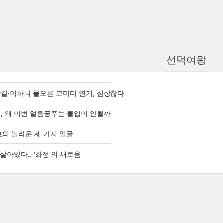
선덕여왕
남길·이하늬 물오른 코미디 연기, 심상찮다
원, 왜 이번 얼음공주는 몰입이 안될까
승호의 놀라운 세 가지 얼굴
살아있다.. '화정'의 새로움