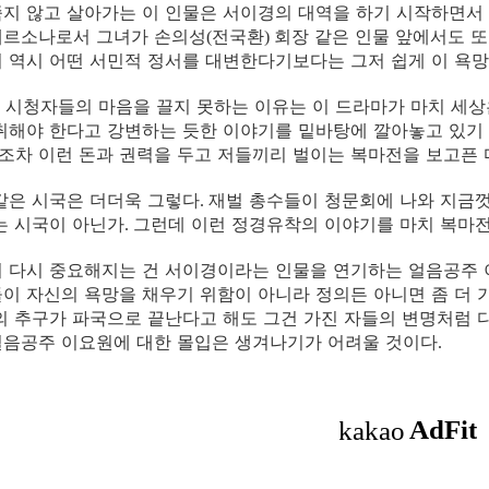
지 않고 살아가는 이 인물은 서이경의 대역을 하기 시작하면서 
페르소나로서 그녀가 손의성
전국환
회장 같은 인물 앞에서도 또
(
)
 역시 어떤 서민적 정서를 대변한다기보다는 그저 쉽게 이 욕
 시청자들의 마음을 끌지 못하는 이유는 이 드라마가 마치 세상
취해야 한다고 강변하는 듯한 이야기를 밑바탕에 깔아놓고 있기
차 이런 돈과 권력을 두고 저들끼리 벌이는 복마전을 보고픈 
같은 시국은 더더욱 그렇다
재벌 총수들이 청문회에 나와 지금
.
는 시국이 아닌가
그런데 이런 정경유착의 이야기를 마치 복마전
.
시 다시 중요해지는 건 서이경이라는 인물을 연기하는 얼음공주
이 자신의 욕망을 채우기 위함이 아니라 정의든 아니면 좀 더 
의 추구가 파국으로 끝난다고 해도 그건 가진 자들의 변명처럼 
얼음공주 이요원에 대한 몰입은 생겨나기가 어려울 것이다
.