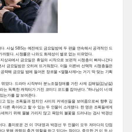
다. 사실 SBS는 예전에도 금요일밤에 두 편을 연속해서 공격적인 드
가까웠다. 시청률은 나와도 화제성이 별로 없는 이유였다.
. 지상파에서 금요일은 휴일의 시작으로 보편적 시청층이 빠져나간다
면서 금요일밤은 오히려 뜨거워졌다. 이들 이른바 선택적 시청층들은
공략해 금요일 밤에 들어온 장르물 <열혈사제>는 거기 딱 맞는 기획
 엮었다. 드라마 시작부터 분노조절장애를 가진 사제 김해일(김남길)
라는 독특한 캐릭터가 가진 코미디 코드를 잡아낸다. “하나님이 너 때
 있는가를 잘 보여준다.
어지고 있는 조폭들과 정치인 사이의 커넥션들을 보여줌으로써 향후 김
 다른 축이라고 할 수 있는 두 인물이 소개됐다. 한 명은 조폭들에게
 출세하기 위해 물불 가리지 않고 욕망의 불꽃을 드러내는 검사 박경선
다. 흥미로운 건 이 구대영과 박경선 두 인물이 모두 저마다의 단점
다 못해 권력의 충견 역할을 하고 있다는 점이다. 중요한 건 이 두 사