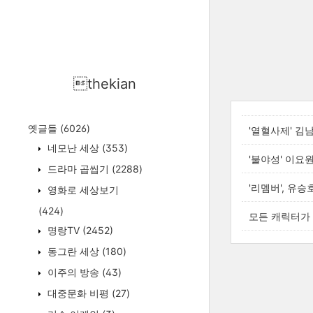
thekian
옛글들
(6026)
'열혈사제' 김
네모난 세상
(353)
'불야성' 이요
드라마 곱씹기
(2288)
'리멤버', 유
영화로 세상보기
(424)
모든 캐릭터가 
명랑TV
(2452)
동그란 세상
(180)
이주의 방송
(43)
대중문화 비평
(27)