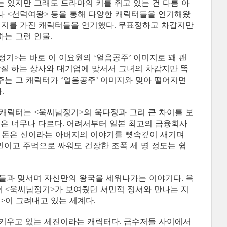
 있지만 그래도 드라마의 키를 쥐고 있는 건 다름 아
나
선덕여왕
등을 통해 다양한 캐릭터들을 연기해왔
<
>
지를 가진 캐릭터들을 연기했다
무표정하고 차갑지만
.
하는 그런 인물
.
정기
는 바로 이 이요원의
얼음공주
이미지로 꽤 괜
>
‘
’
갑질 하는 상사와 대기업에 맞서서 그녀의 차갑지만 똑
주는 그 캐릭터가
얼음공주
이미지와 맞아 떨어지면
‘
’
다
.
 캐릭터는
욱씨남정기
의 욱다정과 그리 큰 차이를 보
<
>
낌은 너무나 다르다
어려서부터 일본 최고의 금융회사
.
 돈은 신이라는 아버지의 이야기를 뼛속깊이 새기며
인이고 주먹으로 싸워도 건장한 조폭 세 명 정도는 쉽
물들과 맞서며 자신만의 왕국을 세워나가는 이야기다
욕
.
저
욱씨남정기
가 보여줬던 서민적 정서와 만나는 지
<
>
성
이 그려내고 있는 세계다
>
.
 키우고 있는 세진이라는 캐릭터다
금수저들 사이에서
.