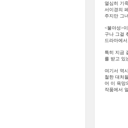
열심히 기죽
서이경의 
주지만 그녀
불야성
이
<
>
구나 그걸 
드라마에서조
특히 지금 
를 받고 있
여기서 역
철한 대처들
어 이 욕망
작품에서 