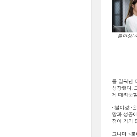
'불야성(
를 일궈낸 
성장했다
.
게 때려눕
불야성
은
<
>
망과 성공에
점이 거의 
그나마
불
<