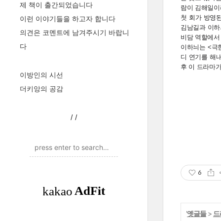
제 책이 출간되었습니다
람이 김해일이
첫 회가 방영
이런 이야기들을 하고자 합니다
김남길과 이하
의견은 코멘트에 남겨주시기 바랍니
비담 역할에서
다
이하늬는 <극
디 연기를 해내
후 이 드라마가
이방인의 시선
더키앙의 공감
/
/
6
'
옛글들
>
드