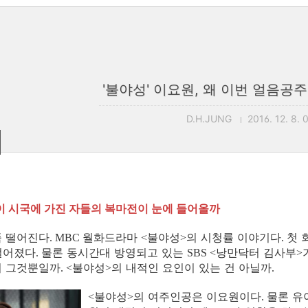
'불야성' 이요원, 왜 이번 얼음공
D.H.JUNG
2016. 12. 8. 
이 시국에 가진 자들의 복마전이 눈에 들어올까
뚝 떨어진다
월화드라마
불야성
의 시청률 이야기다
첫 
. MBC
<
>
.
떨어졌다
물론 동시간대 방영되고 있는
낭만닥터 김사부
.
SBS <
>
지 그것뿐일까
불야성
의 내적인 요인이 있는 건 아닐까
. <
>
.
불야성
의 여주인공은 이요원이다
물론 유
<
>
.