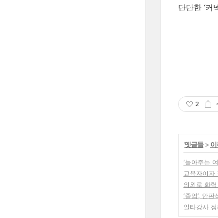
단단한 ‘커
2
'
옛글들
>
이
‘놀아주는 여
교육자이자 장
의외로 화력 
‘졸업’, 
일타강사 정