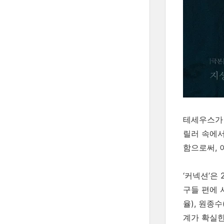
테세우스가 
릴러 속에서
함으로써, 
‘커넥션’은
구들 편에 
율), 원종
계가 확실한