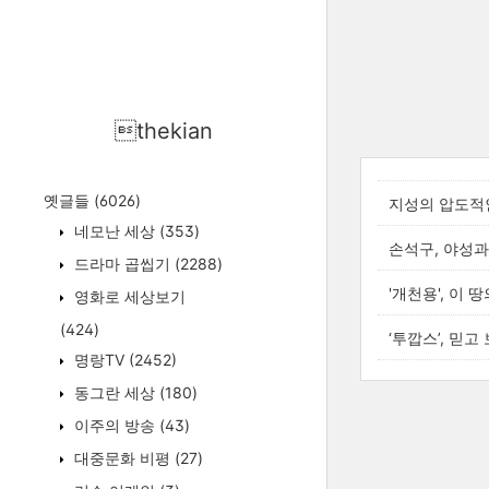
thekian
옛글들
(6026)
지성의 압도적인
네모난 세상
(353)
손석구, 야성과
드라마 곱씹기
(2288)
'개천용', 이 
영화로 세상보기
(424)
‘투깝스’, 믿
명랑TV
(2452)
동그란 세상
(180)
이주의 방송
(43)
대중문화 비평
(27)