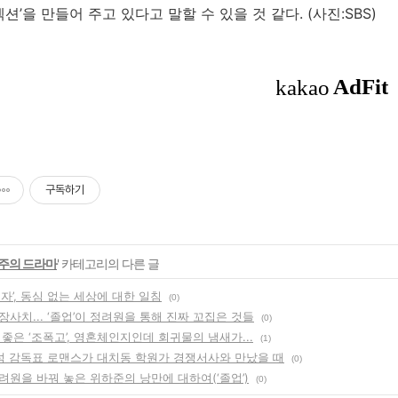
넥션’을 만들어 주고 있다고 말할 수 있을 것 같다.
(사진:SBS)
구독하기
주의 드라마
' 카테고리의 다른 글
자’, 동심 없는 세상에 대한 일침
(0)
사치... ‘졸업’이 정려원을 통해 진짜 꼬집은 것들
(0)
좋은 ‘조폭고’, 영혼체인지인데 회귀물의 냄새가...
(1)
안판석 감독표 로맨스가 대치동 학원가 경쟁서사와 만났을 때
(0)
려원을 바꿔 놓은 위하준의 낭만에 대하여(‘졸업’)
(0)