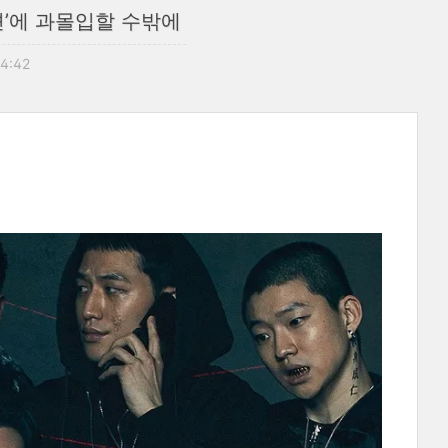
션’에 과몰입할 수밖에
14:42