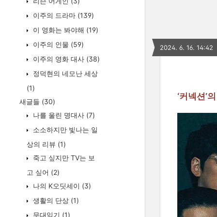
리슨 어게인
(3)
이주의 드라마
(139)
이 영화는 봐야해
(19)
이주의 인물
(59)
2024. 6. 16. 14:42
이주의 영화 대사
(38)
정덕현의 네모난 세상
(1)
‘커넥션’
새글들
(30)
나를 울린 명대사
(7)
소소하지만 빛나는 일
상의 리뷰
(1)
죽고 싶지만 TV는 보
고 싶어
(2)
나의 K오딧세이
(3)
생활의 단상
(1)
무대읽기
(1)