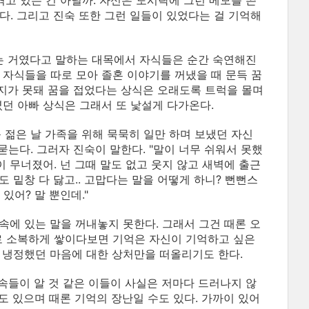
겪고 있는 건 아닐까. 자신은 도시락에 그런 메모를 쓴
다. 그리고 진숙 또한 그런 일들이 있었다는 걸 기억해
는 거였다고 말하는 대목에서 자식들은 순간 숙연해진
 자식들을 따로 모아 졸혼 이야기를 꺼냈을 때 문득 꿈
처지가 못돼 꿈을 접었다는 상식은 오래도록 트럭을 몰며
던 아빠 상식은 그래서 또 낯설게 다가온다.
 젊은 날 가족을 위해 묵묵히 일만 하며 보냈던 자신
해 묻는다. 그러자 진숙이 말한다. "말이 너무 쉬워서 못했
 무너졌어. 넌 그때 말도 없고 웃지 않고 새벽에 출근
도 밑창 다 닳고.. 고맙다는 말을 어떻게 하니? 뻔뻔스
있어? 말 뿐인데."
속에 있는 말을 꺼내놓지 못한다. 그래서 그건 때론 오
로 소복하게 쌓이다보면 기억은 자신이 기억하고 싶은
 냉정했던 마음에 대한 상처만을 떠올리기도 한다.
속들이 알 것 같은 이들이 사실은 저마다 드러나지 않
도 있으며 때론 기억의 장난일 수도 있다. 가까이 있어