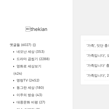
thekian
옛글들
(6027)
'가족', 잇단
네모난 세상
(353)
'가족입니다',
드라마 곱씹기
(2288)
'가족입니다' 
영화로 세상보기
(424)
'가족입니다',
명랑TV
(2452)
동그란 세상
(180)
이주의 방송
(43)
대중문화 비평
(27)