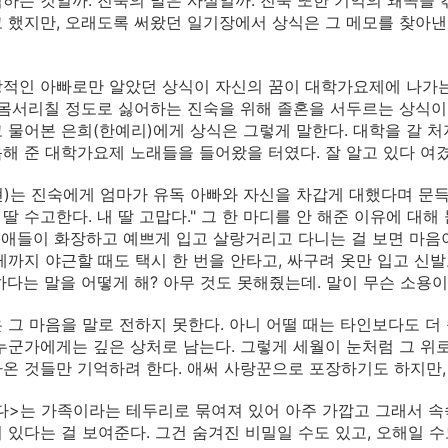
하는 것일까. 진숙의 말은 사실일까. 진숙 또한 기억의 왜곡을 
 했지만, 오래도록 써왔던 일기장에서 상식은 그 메모를 찾아낸
적인 아빠로만 알았던 상식이 자신의 꿈이 대학가요제에 나가
 몸서리칠 정도로 싫어하는 진숙을 위해 졸혼을 서두르는 상식이
 물어본 은희(한예리)에게 상식은 그렇게 말한다. 대학을 갈 
해 준 대학가요제 노래들을 들어왔을 터였다. 잘 알고 있다 여겼
)는 진숙에게 엄마가 유독 아빠와 자신을 차갑게 대했다며 문득
내 딸 수고한다. 내 딸 고맙다." 그 한 마디를 안 해준 이유에 대
래 애들이 화장하고 예쁘게 입고 살랑거리고 다니는 걸 보면 마음이
게까지 야근할 때도 택시 한 번을 안타고, 싸구려 옷만 입고 신발
하다는 말을 어떻게 해? 아무 것도 못해줬는데. 말이 무슨 소용이 
 그 마음을 말로 전하지 못한다. 아니 어떨 때는 타인보다도 더 
누군가에게는 깊은 상처로 남는다. 그렇게 세월이 눈처럼 그 위
온 것들만 기억하려 한다. 애써 사랑꾼으로 포장하기도 하지만,
>는 가족이라는 테두리로 묶여져 있어 아주 가깝고 그래서 속
 있다는 걸 보여준다. 그건 숨겨진 비밀일 수도 있고, 오해일 수