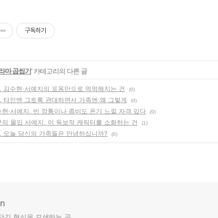
구독하기
라마 곱씹기
' 카테고리의 다른 글
', 김수현·서예지의 포옹만으로 먹먹해지는 건
(0)
', 타인엔 그토록 관대하면서 가족엔 왜 그렇게
(0)
수현·서예지, 빈 깡통이나 좀비도 온기 느낄 자격 있다
(0)
군의 몰입 서예지, 이 독보적 캐릭터를 소화하는 건
(1)
', 오늘 당신의 가족들은 안녕하십니까?
(0)
an
담긴 현실을 모색하는 곳