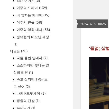
리슨 어게인
(3)
이주의 드라마
(139)
이 영화는 봐야해
(19)
이주의 인물
(59)
2024. 6. 3. 10:25
이주의 영화 대사
(38)
정덕현의 네모난 세상
(1)
‘졸업’,
새글들
(30)
나를 울린 명대사
(7)
소소하지만 빛나는 일
상의 리뷰
(1)
죽고 싶지만 TV는 보
고 싶어
(2)
나의 K오딧세이
(3)
생활의 단상
(1)
무대읽기
(1)