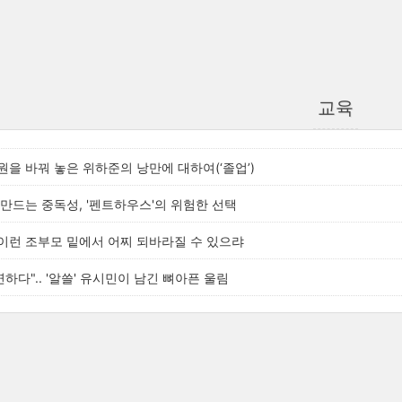
교육
을 바꿔 놓은 위하준의 낭만에 대하여(‘졸업’)
만드는 중독성, '펜트하우스'의 위험한 선택
, 이런 조부모 밑에서 어찌 되바라질 수 있으랴
하다".. '알쓸' 유시민이 남긴 뼈아픈 울림