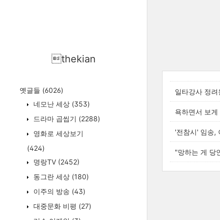
thekian
옛글들
(6026)
일타강사 정려원
네모난 세상
(353)
욕하면서 보게 
드라마 곱씹기
(2288)
'전참시' 임송
영화로 세상보기
(424)
"망하는 게 당연
명랑TV
(2452)
동그란 세상
(180)
이주의 방송
(43)
대중문화 비평
(27)