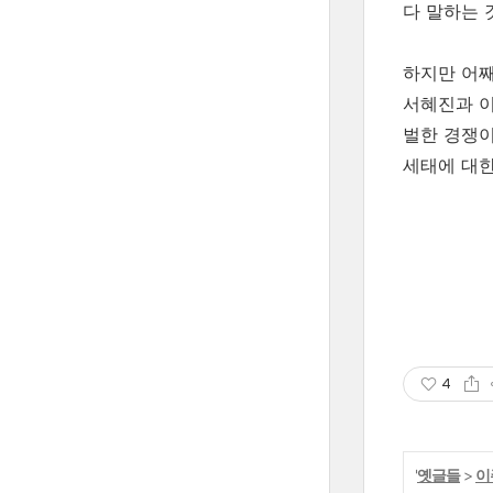
다 말하는 
하지만 어째
서혜진과 이
벌한 경쟁이
세태에 대한
4
'
옛글들
>
이