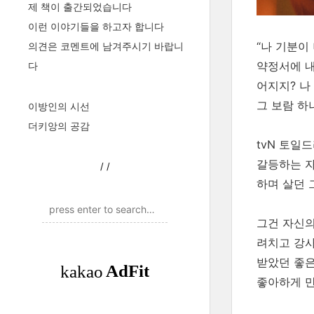
제 책이 출간되었습니다
이런 이야기들을 하고자 합니다
“나 기분이
의견은 코멘트에 남겨주시기 바랍니
약정서에 내
다
어지지? 나
그 보람 하
이방인의 시선
더키앙의 공감
tvN 토일
갈등하는 자
/
/
하며 살던 
그건 자신의
려치고 강사
받았던 좋은
좋아하게 만