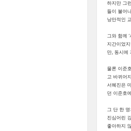
하지만 그런
들이 불어나
낭만적인 교
그와 함께 
지간이었지만
만, 동시에
물론 이준호
고 바뀌어지
서혜진은 마
던 이준호에
그 단 한 
진심어린 강
좋아하지 않