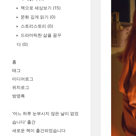
책으로 세상보기
(15)
문화 깊게 읽기
(0)
스토리스토리
(0)
드라마틱한 삶을 꿈꾸
다
(0)
홈
태그
미디어로그
위치로그
방명록
'어느 하루 눈부시지 않은 날이 없었
습니다' 출간
새로운 책이 출간되었습니다