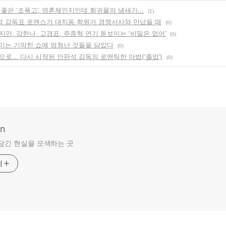
좋은 ‘조폭고’, 영혼체인지인데 회귀물의 냄새가...
(1)
안판석 감독표 로맨스가 대치동 학원가 경쟁서사와 만났을 때
(0)
만, 강한나, 고경표, 주종혁 연기 돋보이는 ‘비밀은 없어’
(0)
벌이는 기막힌 쇼에 엄청난 것들을 담았다
(0)
로... 다시 시작된 안판석 감독의 로맨틱한 마법(‘졸업’)
(0)
an
담긴 현실을 모색하는 곳
기