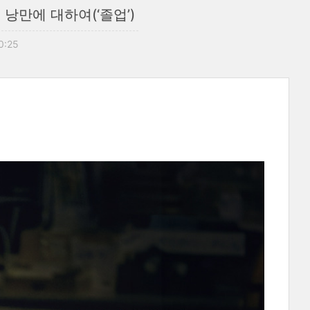
낭만에 대하여(‘졸업’)
10:25