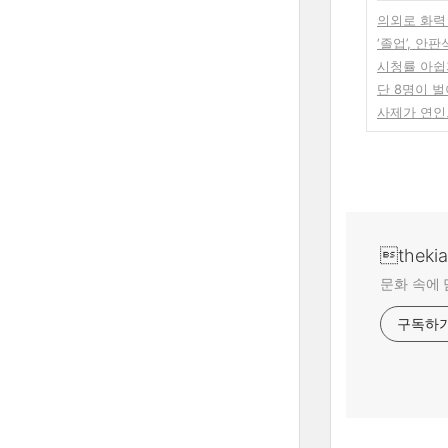
의외로 화력 
‘졸업’, 
시청률 아쉽지
단 8명이 
사제가 연인으
theki
문화 속에 
구독하