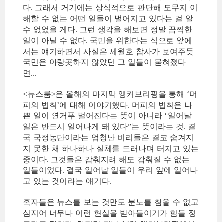
다
그래서 거기에는 상식적으로 판단해 도무지 이
.
해할 수 없는 어떤 일들이 벌어지고 있다는 걸 알
수 없었을 게다
그런 생각을 해보면 정말 끔찍한
.
일이 아닐 수 없다
국민을 위한다는 식으로 앞에
.
서는 얘기하면서 사실은 세월호 참사가 보여주듯
국민은 아랑곳하지 않았던 그 일들이 묻혀졌다
면
...
뉴스룸
은 올해의 마지막 앵커브리핑을 통해
머
<
>
‘
피의 법칙
에 대해 이야기했다
머피의 법칙은 나
’
.
쁜 일이 연거푸 벌어진다는 뜻이 아니라
일어날
“
일은 반드시 일어나게 돼 있다
는 뜻이라는 것
결
”
.
국 국정농단이라는 엄청난 비리들은 결코 숨겨지
지 못한 채 하나하나 실체를 드러나며 터지고 있는
중이다
그것들은 감춰지려 해도 감춰질 수 없는
.
일들이었다
결국 일어날 일들이 우리 앞에 일어나
.
고 있는 것이라는 얘기다
.
혹자들은 뉴스를 보는 것만도 분노를 참을 수 없고
심지어 너무나 이런 현실을 받아들이기가 힘들 정