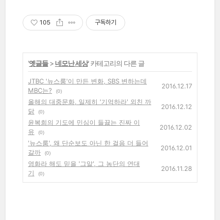
105
구독하기
'
옛글들
>
네모난 세상
' 카테고리의 다른 글
JTBC '뉴스룸'이 만든 변화, SBS 변하는데
2016.12.17
MBC는?
(0)
올해의 대중문화, 일제히 '기억하라' 외친 까
2016.12.12
닭
(0)
윤복희의 기도에 민심이 들끓는 진짜 이
2016.12.02
유
(0)
'뉴스룸', 왜 단순보도 아닌 한 걸음 더 들어
2016.12.01
갈까
(0)
영화라 해도 믿을 '그알', 그 농단의 연대
2016.11.28
기
(0)