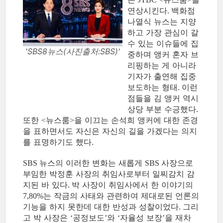
연상시킨다
백화점
.
나열식 뉴스는 지양
하고 가장 관심이 갈
수 있는 이슈들에 집
'SBS8뉴스(사진출처:SBS)'
중하며 앵커 혼자 브
리핑하는 게 아니라
기자가 출연해 집중
보도하는 형태
이런
.
점들을 김 앵커 역시
상당 부분 수긍했다
.
또한
뉴스룸
을 이끄는 손석희 앵커에 대한 존경
<
>
을 표하면서도 자신은 자신의 길을 가겠다는 의지
를 표명하기도 했다
.
뉴스의 이러한 변화는 새롭게
사장으로
SBS
SBS
부임한 박정훈 사장의 취임사로부터 일찌감치 감
지된 바 있다
박 사장이 취임사에서 한 이야기의
.
는 작금의 사태와 관련하여 제대로된 언론의
7,80%
기능을 하지 못한데 대한 반성과 성찰이었다
그리
.
고 박 사장은
공정보도
와
자율성 보장
을 재차
‘
’
‘
’