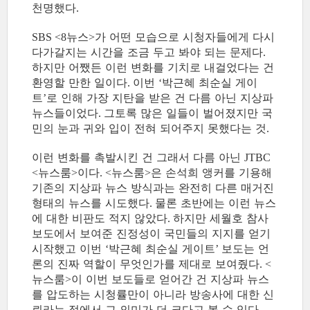
천명했다
.
뉴스
가 어떤 모습으로 시청자들에게 다시
SBS <8
>
다가갈지는 시간을 조금 두고 봐야 되는 문제다
.
하지만 어쨌든 이런 변화를 기치로 내걸었다는 건
환영할 만한 일이다
이번
박근혜 최순실 게이
.
‘
트
로 인해 가장 지탄을 받은 건 다름 아닌 지상파
’
뉴스들이었다
그토록 많은 일들이 벌어졌지만 국
.
민의 눈과 귀와 입이 전혀 되어주지 못했다는 것
.
이런 변화를 촉발시킨 건 그래서 다름 아닌
JTBC
뉴스룸
이다
뉴스룸
은 손석희 앵커를 기용해
<
>
. <
>
기존의 지상파 뉴스 방식과는 완전히 다른 매거진
형태의 뉴스를 시도했다
물론 초반에는 이런 뉴스
.
에 대한 비판도 적지 않았다
하지만 세월호 참사
.
보도에서 보여준 진정성이 국민들의 지지를 얻기
시작했고 이번
박근혜 최순실 게이트
보도는 언
‘
’
론의 진짜 역할이 무엇인가를 제대로 보여줬다
. <
뉴스룸
이 이번 보도들로 얻어간 건 지상파 뉴스
>
를 압도하는 시청률만이 아니라 방송사에 대한 신
뢰라는 점에서 그 의미가 더 크다고 볼 수 있다
.