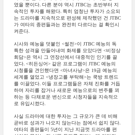
였을 뿐이다
다른 분야 역시
는 초반부터 지
.
JTBC
속적인 투자를 해왔다
특히 엄청난 투자가 소요되
.
는 드라마를 지속적으로 편성해 제작했던 건
JTBC
가 여타의 종편들과는 완전히 다르다는 걸 확인시
켜준다
.
시사와 예능을 덧붙인
썰전
이
예능의 독
<
>
JTBC
특한 성격을 만들어내며 화제를 모았다면
비정상
<
회담
은 역시 그 연장선에서 대중적인 인기를 끌
>
었다
히든싱어
같은 프로그램이
예능의
. <
>
JTBC
시청률을 견인했다면
마녀사냥
은
금 예능의
<
>
19
세계를 열었고
냉장고를 부탁해
는 쿡방 트렌드
<
>
를 이끌었다
이들 프로그램들은 자체 진화를 거듭
.
하며 자리를 잡거나 새로운 예능으로의 변주를 꾀
하는 등 다채로운 변신으로 시청자들을 지속적으
로 유입시켰다
.
사실 드라마에 대한 투자는 그 규모가 큰 데 비해
곧바로 성과가 나오지 않는다는 점에서 쉽지 않다
.
여타의 종편들이
년이 지난 지금껏 드라마를 편
5