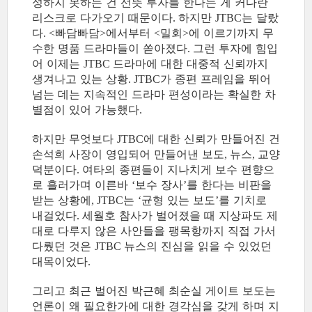
성하지 못하는 건 선뜻 투자를 한다는 게 커다란
리스크로 다가오기 때문이다
하지만
는 달랐
.
JTBC
다
빠담빠담
에서부터
밀회
에 이르기까지 무
. <
>
<
>
수한 명품 드라마들이 쏟아졌다
그런 투자에 힘입
.
어 이제는
드라마에 대한 대중적 신뢰까지
JTBC
생겨나고 있는 상황
가 종편 프레임을 뛰어
. JTBC
넘는 데는 지속적인 드라마 편성이라는 확실한 차
별점이 있어 가능했다
.
하지만 무엇보다
에 대한 신뢰가 만들어진 건
JTBC
손석희 사장이 영입되어 만들어낸 보도
뉴스
교양
,
,
덕분이다
여타의 종편들이 지나치게 보수 편향으
.
로 흘러가며 이른바
보수 장사
를 한다는 비판을
‘
’
받는 상황에
는
균형 있는 보도
를 기치로
, JTBC
‘
’
내걸었다
세월호 참사가 벌어졌을 때 지상파도 제
.
대로 다루지 않은 사안들을 팽목항까지 직접 가서
다뤘던 것은
뉴스의 진심을 읽을 수 있었던
JTBC
대목이었다
.
그리고 최근 벌어진 박근혜 최순실 게이트 보도는
언론이 왜 필요한가에 대한 경각심을 갖게 하며 지