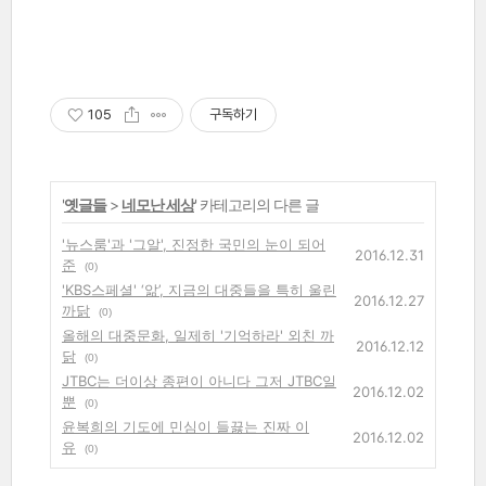
105
구독하기
'
옛글들
>
네모난 세상
' 카테고리의 다른 글
'뉴스룸'과 '그알', 진정한 국민의 눈이 되어
2016.12.31
준
(0)
'KBS스페셜' ‘앎’, 지금의 대중들을 특히 울린
2016.12.27
까닭
(0)
올해의 대중문화, 일제히 '기억하라' 외친 까
2016.12.12
닭
(0)
JTBC는 더이상 종편이 아니다 그저 JTBC일
2016.12.02
뿐
(0)
윤복희의 기도에 민심이 들끓는 진짜 이
2016.12.02
유
(0)