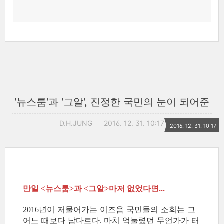
'뉴스룸'과 '그알', 진정한 국민의 눈이 되어준
D.H.JUNG
2016. 12. 31. 10:17
2016. 12. 31. 10:17
만일
뉴스룸
과
그알
마저 없었다면
<
>
<
>
...
년이 저물어가는 이즈음 국민들의 소회는 그
2016
어느 때보다 남다르다
마치 억눌렸던 무언가가 터
.