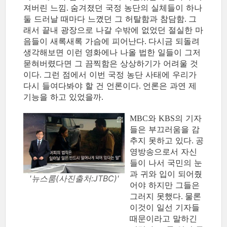
져버린 느낌
숨겨졌던 국정 농단의 실체들이 하나
.
둘 드러날 때마다 느꼈던 그 허탈함과 참담함
그
.
래서 끝내 광장으로 나갈 수밖에 없었던 절실한 마
음들이 새록새록 가슴에 피어난다
다시금 되돌려
.
생각해보면 이런 영화에나 나올 법한 일들이 그저
묻혀버렸다면 그 끔찍함은 상상하기가 어려울 것
이다
그런 점에서 이번 국정 농단 사태에 우리가
.
다시 들여다봐야 할 건 언론이다
언론은 과연 제
.
기능을 하고 있었을까
.
와
의 기자
MBC
KBS
들은 부끄러움을 감
추지 못하고 있다
공
.
영방송으로서 자신
들이 나서 국민의 눈
과 귀와 입이 되어줬
'뉴스룸(사진출처:JTBC)'
어야 하지만 그들은
그러지 못했다
물론
.
이것이 일선 기자들
때문이라고 말하긴