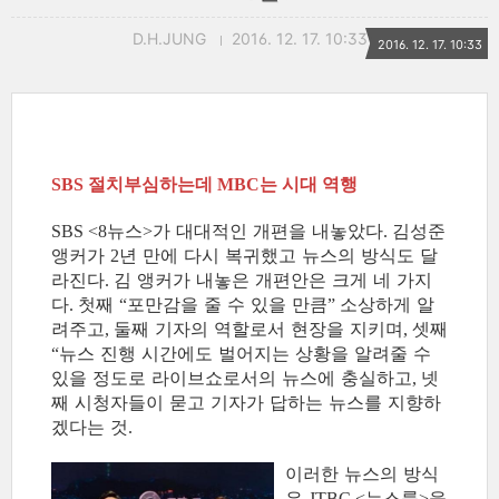
D.H.JUNG
2016. 12. 17. 10:33
2016. 12. 17. 10:33
절치부심하는데
는 시대 역행
SBS
MBC
뉴스
가 대대적인 개편을 내놓았다
김성준
SBS <8
>
.
앵커가
년 만에 다시 복귀했고 뉴스의 방식도 달
2
라진다
김 앵커가 내놓은 개편안은 크게 네 가지
.
다
첫째
포만감을 줄 수 있을 만큼
소상하게 알
.
“
”
려주고
둘째 기자의 역할로서 현장을 지키며
셋째
,
,
뉴스 진행 시간에도 벌어지는 상황을 알려줄 수
“
있을 정도로 라이브쇼로서의 뉴스에 충실하고
넷
,
째 시청자들이 묻고 기자가 답하는 뉴스를 지향하
겠다는 것
.
이러한 뉴스의 방식
은
뉴스룸
을
JTBC <
>