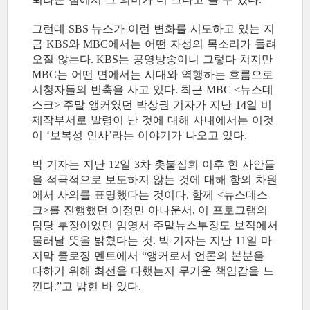
그런데
뉴스가 이런 변화를 시도하고 있는 지
SBS
금
와
에서는 어떤 자성의 목소리가 들려
KBS
MBC
오질 않는다
는 공영방송이니 그렇다 치지만
. KBS
는 어떤 면에서는 시대와 역행하는 흐름으로
MBC
시청자들의 빈축을 사고 있다
최근
뉴스데
.
MBC <
스크
주말 앵커였던 박상권 기자가 지난
일 비
>
14
제작부서로 발령이 난 것에 대해 사내에서는 이것
이
보복성 인사
라는 이야기가 나오고 있다
‘
’
.
박 기자는 지난
일
차 촛불집회 이후 현 사안들
12
3
을 적극적으로 보도하지 않는 것에 대해 항의 차원
에서 사의를 표명했다는 것이다
함께
뉴스데스
.
<
크
를 진행했던 이정민 아나운서
이 프로그램의
>
,
담당 부장이었던 임영서 주말뉴스부장도 보직에서
물러날 뜻을 밝혔다는 것
박 기자는 지난
일 마
.
11
지막 클로징 멘트에서
앵커로서 언론의 본분을
“
다하기 위해 최선을 다했는지 무거운 책임감을 느
낀다
고 밝힌 바 있다
.”
.