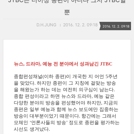
JTBC는 더이상 종편이 아니다 그저 JTBC일
뿐
D.H.JUNG
2016. 12. 2. 09:18
2016. 12. 2. 09:18
뉴스
드라마
예능 전 분야에서 성과남긴
,
,
JTBC
종합편성채널
이하 종편
이 개국한 지 어언
주년
(
)
5
을 맞았다
하지만 종편이 그 지칭에 걸맞는 방송
.
을 해왔는가 하는 데는 여전히 의구심이 남는다
.
종합 편성이라고 하면 뉴스와 드라마
예능 같은
,
다양한 분야의 방송을 편성했어야 하지만
지금의
,
종편은 일부 예능과 함께 뉴스 보도에만 집중하는
방송이 대부분이었기 때문이다
항간에는 그래서
.
모체인
언론사들의 방송
정도로 종편을 평가하는
‘
’
시선도 생겨났다
.