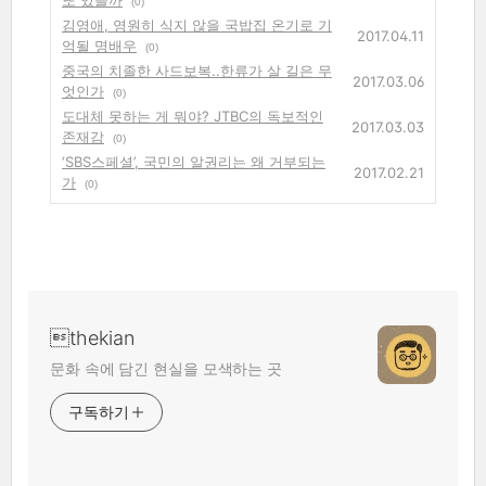
또 있을까
(0)
김영애, 영원히 식지 않을 국밥집 온기로 기
2017.04.11
억될 명배우
(0)
중국의 치졸한 사드보복..한류가 살 길은 무
2017.03.06
엇인가
(0)
도대체 못하는 게 뭐야? JTBC의 독보적인
2017.03.03
존재감
(0)
‘SBS스페셜’, 국민의 알권리는 왜 거부되는
2017.02.21
가
(0)
thekian
문화 속에 담긴 현실을 모색하는 곳
구독하기