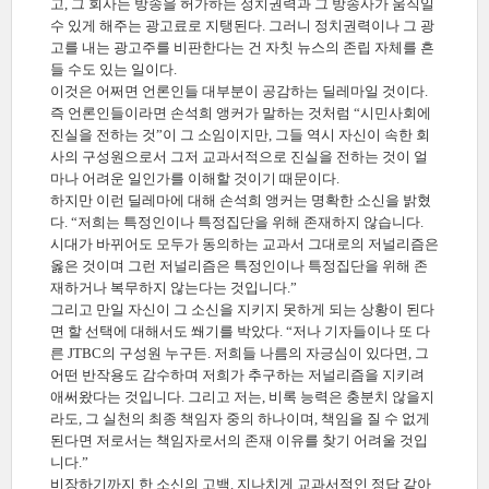
고, 그 회사는 방송을 허가하는 정치권력과 그 방송사가 움직일
수 있게 해주는 광고료로 지탱된다. 그러니 정치권력이나 그 광
고를 내는 광고주를 비판한다는 건 자칫 뉴스의 존립 자체를 흔
들 수도 있는 일이다.
이것은 어쩌면 언론인들 대부분이 공감하는 딜레마일 것이다.
즉 언론인들이라면 손석희 앵커가 말하는 것처럼 “시민사회에
진실을 전하는 것”이 그 소임이지만, 그들 역시 자신이 속한 회
사의 구성원으로서 그저 교과서적으로 진실을 전하는 것이 얼
마나 어려운 일인가를 이해할 것이기 때문이다.
하지만 이런 딜레마에 대해 손석희 앵커는 명확한 소신을 밝혔
다. “저희는 특정인이나 특정집단을 위해 존재하지 않습니다.
시대가 바뀌어도 모두가 동의하는 교과서 그대로의 저널리즘은
옳은 것이며 그런 저널리즘은 특정인이나 특정집단을 위해 존
재하거나 복무하지 않는다는 것입니다.”
그리고 만일 자신이 그 소신을 지키지 못하게 되는 상황이 된다
면 할 선택에 대해서도 쐐기를 박았다. “저나 기자들이나 또 다
른 JTBC의 구성원 누구든. 저희들 나름의 자긍심이 있다면, 그
어떤 반작용도 감수하며 저희가 추구하는 저널리즘을 지키려
애써왔다는 것입니다. 그리고 저는, 비록 능력은 충분치 않을지
라도, 그 실천의 최종 책임자 중의 하나이며, 책임을 질 수 없게
된다면 저로서는 책임자로서의 존재 이유를 찾기 어려울 것입
니다.”
비장하기까지 한 소신의 고백. 지나치게 교과서적인 정답 같아