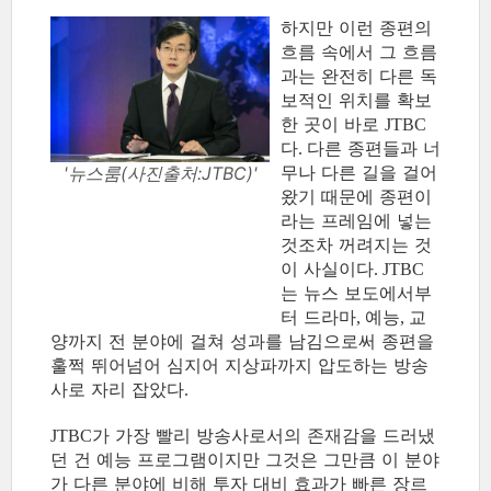
하지만 이런 종편의
흐름 속에서 그 흐름
과는 완전히 다른 독
보적인 위치를 확보
한 곳이 바로
JTBC
다
다른 종편들과 너
.
무나 다른 길을 걸어
'뉴스룸(사진출처:JTBC)'
왔기 때문에 종편이
라는 프레임에 넣는
것조차 꺼려지는 것
이 사실이다
. JTBC
는 뉴스 보도에서부
터 드라마
예능
교
,
,
양까지 전 분야에 걸쳐 성과를 남김으로써 종편을
훌쩍 뛰어넘어 심지어 지상파까지 압도하는 방송
사로 자리 잡았다
.
가 가장 빨리 방송사로서의 존재감을 드러냈
JTBC
던 건 예능 프로그램이지만 그것은 그만큼 이 분야
가 다른 분야에 비해 투자 대비 효과가 빠른 장르