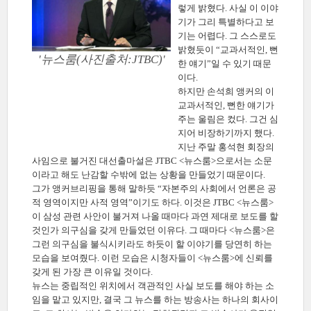
렇게 밝혔다. 사실 이 이야
기가 그리 특별하다고 보
기는 어렵다. 그 스스로도
밝혔듯이 “교과서적인, 뻔
'뉴스룸(사진출처:JTBC)'
한 얘기”일 수 있기 때문
이다.
하지만 손석희 앵커의 이
교과서적인, 뻔한 얘기가
주는 울림은 컸다. 그건 심
지어 비장하기까지 했다.
지난 주말 홍석현 회장의
사임으로 불거진 대선출마설은 JTBC <뉴스룸>으로서는 소문
이라고 해도 난감할 수밖에 없는 상황을 만들었기 때문이다.
그가 앵커브리핑을 통해 말하듯 “자본주의 사회에서 언론은 공
적 영역이지만 사적 영역”이기도 하다. 이것은 JTBC <뉴스룸>
이 삼성 관련 사안이 불거져 나올 때마다 과연 제대로 보도를 할
것인가 의구심을 갖게 만들었던 이유다. 그 때마다 <뉴스룸>은
그런 의구심을 불식시키라도 하듯이 할 이야기를 당연히 하는
모습을 보여줬다. 이런 모습은 시청자들이 <뉴스룸>에 신뢰를
갖게 된 가장 큰 이유일 것이다.
뉴스는 중립적인 위치에서 객관적인 사실 보도를 해야 하는 소
임을 맡고 있지만, 결국 그 뉴스를 하는 방송사는 하나의 회사이