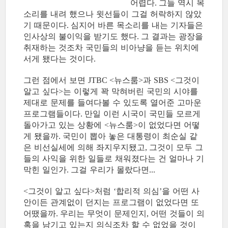
어렵다
그들 역시 목
.
소리를 내려 했으나 윗선들이 그걸 허락하지 않았
기 때문이다
심지어 바른 목소리를 내는 기자들은
.
인사상의 불이익을 받기도 했다
그 결과는 광장을
.
취재하는 것조차 국민들의 비아냥을 듣는 위치에
서게 됐다는 것이다
.
그런 점에서 보면
뉴스룸
과
그것이
JTBC <
>
SBS <
알고 싶다
는 이렇게 꽉 막혀버린 국민의 시야를
>
제대로 문제를 들여다볼 수 있도록 열어준 고마운
프로그램들이다
만일 이런 시국이 국민들 모르게
.
돌아가고 있는 상황에
뉴스룸
이 없었다면 어떻
<
>
게 됐을까
국민이 뽑아 놓은 대통령이 최순실 같
.
은 비선실세에 의해 좌지우지됐고
그것이 모두 그
,
들의 사익을 위한 일들로 채워졌다는 건 얼마나 기
막힌 일인가
그걸 우리가 몰랐다면
.
...
그것이 알고 싶다
처럼
합리적 의심
을 어떤 사
<
>
‘
’
안이든 관계없이 던지는 프로그램이 없었다면 또
어땠을까
우리는 무엇이 문제인지
어떤 것들이 의
.
,
혹을 남기고 있는지 의식조차 할 수 없었을 것이