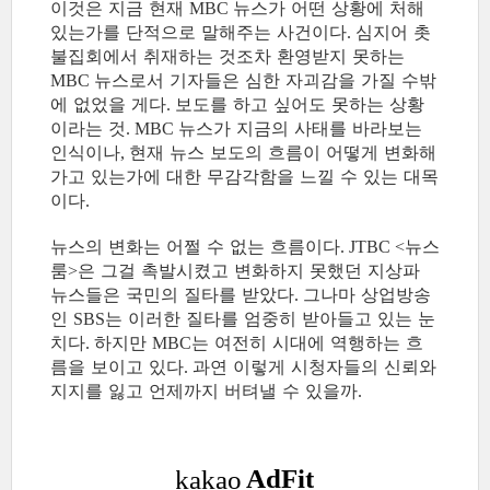
이것은 지금 현재
뉴스가 어떤 상황에 처해
MBC
있는가를 단적으로 말해주는 사건이다
심지어 촛
.
불집회에서 취재하는 것조차 환영받지 못하는
뉴스로서 기자들은 심한 자괴감을 가질 수밖
MBC
에 없었을 게다
보도를 하고 싶어도 못하는 상황
.
이라는 것
뉴스가 지금의 사태를 바라보는
. MBC
인식이나
현재 뉴스 보도의 흐름이 어떻게 변화해
,
가고 있는가에 대한 무감각함을 느낄 수 있는 대목
이다
.
뉴스의 변화는 어쩔 수 없는 흐름이다
뉴스
. JTBC <
룸
은 그걸 촉발시켰고 변화하지 못했던 지상파
>
뉴스들은 국민의 질타를 받았다
그나마 상업방송
.
인
는 이러한 질타를 엄중히 받아들고 있는 눈
SBS
치다
하지만
는 여전히 시대에 역행하는 흐
.
MBC
름을 보이고 있다
과연 이렇게 시청자들의 신뢰와
.
지지를 잃고 언제까지 버텨낼 수 있을까
.