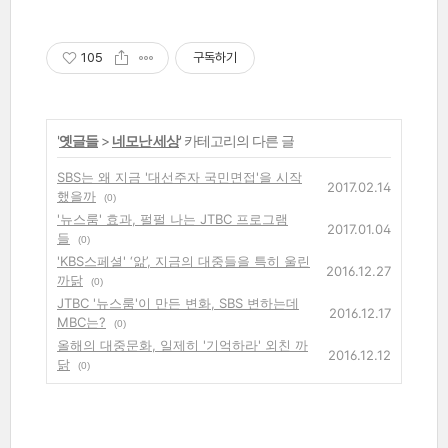
105
구독하기
'
옛글들
>
네모난 세상
' 카테고리의 다른 글
SBS는 왜 지금 '대선주자 국민면접'을 시작
2017.02.14
했을까
(0)
'뉴스룸' 효과, 펄펄 나는 JTBC 프로그램
2017.01.04
들
(0)
'KBS스페셜' ‘앎’, 지금의 대중들을 특히 울린
2016.12.27
까닭
(0)
JTBC '뉴스룸'이 만든 변화, SBS 변하는데
2016.12.17
MBC는?
(0)
올해의 대중문화, 일제히 '기억하라' 외친 까
2016.12.12
닭
(0)