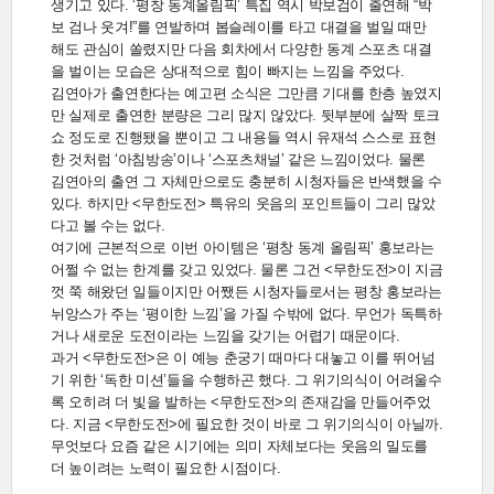
생기고 있다. ‘평창 동계올림픽’ 특집 역시 박보검이 출연해 “박
보 검나 웃겨!”를 연발하며 봅슬레이를 타고 대결을 벌일 때만
해도 관심이 쏠렸지만 다음 회차에서 다양한 동계 스포츠 대결
을 벌이는 모습은 상대적으로 힘이 빠지는 느낌을 주었다.
김연아가 출연한다는 예고편 소식은 그만큼 기대를 한층 높였지
만 실제로 출연한 분량은 그리 많지 않았다. 뒷부분에 살짝 토크
쇼 정도로 진행됐을 뿐이고 그 내용들 역시 유재석 스스로 표현
한 것처럼 ‘아침방송’이나 ‘스포츠채널’ 같은 느낌이었다. 물론
김연아의 출연 그 자체만으로도 충분히 시청자들은 반색했을 수
있다. 하지만 <무한도전> 특유의 웃음의 포인트들이 그리 많았
다고 볼 수는 없다.
여기에 근본적으로 이번 아이템은 ‘평창 동계 올림픽’ 홍보라는
어쩔 수 없는 한계를 갖고 있었다. 물론 그건 <무한도전>이 지금
껏 쭉 해왔던 일들이지만 어쨌든 시청자들로서는 평창 홍보라는
뉘앙스가 주는 ‘평이한 느낌’을 가질 수밖에 없다. 무언가 독특하
거나 새로운 도전이라는 느낌을 갖기는 어렵기 때문이다.
과거 <무한도전>은 이 예능 춘궁기 때마다 대놓고 이를 뛰어넘
기 위한 ‘독한 미션’들을 수행하곤 했다. 그 위기의식이 어려울수
록 오히려 더 빛을 발하는 <무한도전>의 존재감을 만들어주었
다. 지금 <무한도전>에 필요한 것이 바로 그 위기의식이 아닐까.
무엇보다 요즘 같은 시기에는 의미 자체보다는 웃음의 밀도를
더 높이려는 노력이 필요한 시점이다.