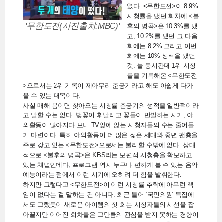
였다. <무한도전>이 8.9%
시청률을 냈던 회차에 <불
'무한도전(사진출처:MBC)'
후의 명곡>은 10.3%를 냈
고, 10.2%를 냈던 그 다음
회에는 8.2% 그리고 이번
회에는 10% 성적을 냈던
것. 늘 동시간대 1위 시청
률을 기록해온 <무한도전
>으로서는 2위 기록이 제아무리 춘궁기라고 해도 아쉽게 다가
올 수 있는 대목이다.
사실 매해 봄이면 찾아오는 시청률 춘궁기의 성적을 일반적이라
고 말할 수는 없다. 벚꽃이 휘날리고 꽃들이 만발하는 시기, 야
외활동이 많아지다 보니 TV앞에 앉는 시청자들의 수는 줄어들
기 마련이다. 특히 야외활동이 더 많은 젊은 세대와 중년 팬층을
주로 갖고 있는 <무한도전>으로서는 불리할 수밖에 없다. 상대
적으로 <불후의 명곡>은 KBS라는 보편적 시청층을 확보하고
있는 채널인데다, 프로그램 역시 누구나 편하게 볼 수 있는 음악
예능이라는 점에서 이런 시기에 오히려 더 힘을 발휘한다.
하지만 그렇다고 <무한도전>이 이런 시청률 추락에 아무런 책
임이 없다는 걸 말하는 건 아니다. 최근 들어 ‘국민의원’ 특집에
서도 그랬듯이 새로운 아이템의 첫 회는 시청자들의 시선을 잡
아끌지만 이어진 회차들은 그만큼의 관심을 받지 못하는 경향이