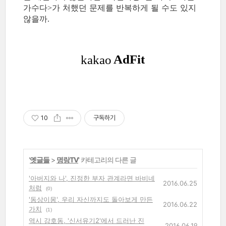
가수다
가 처했던 문제를 반복하게 될 수도 있지
>
않을까
.
10
구독하기
'
옛글들
>
명랑TV
' 카테고리의 다른 글
'아버지와 나', 진정한 부자 관계라면 바비네
2016.06.25
처럼
(0)
'동상이몽', 우리 자신까지도 돌아보게 만든
2016.06.22
가치
(1)
역시 강호동, '신서유기2'에서 드러난 진
2016.06.19