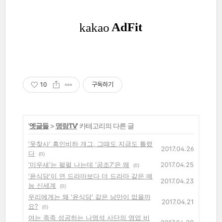
10
구독하기
'
옛글들
>
명랑TV
' 카테고리의 다른 글
'웃찾사' 흑인비하 개그, 그때도 지금도 틀렸
2017.04.26
다
(0)
'미우새'는 펄펄 나는데 '공조7'은 왜
2017.04.25
(0)
'윤식당'이 연 드라마보다 더 드라마 같은 예
2017.04.23
능 신세계
(0)
우리에게는 왜 '윤식당' 같은 낭만이 없을까
2017.04.21
요?
(0)
여는 족족 성공하는 나영석 사단의 영업 비