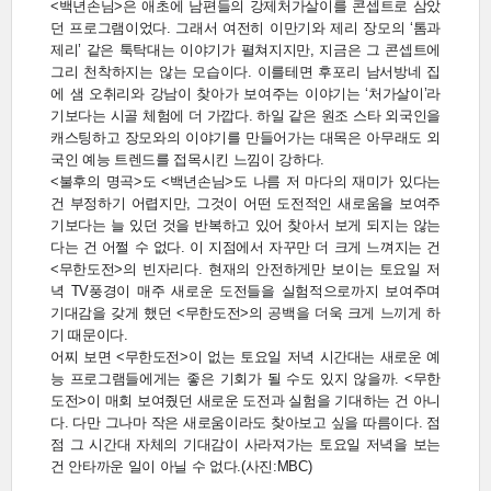
<백년손님>은 애초에 남편들의 강제처가살이를 콘셉트로 삼았
던 프로그램이었다. 그래서 여전히 이만기와 제리 장모의 ‘톰과
제리’ 같은 툭탁대는 이야기가 펼쳐지지만, 지금은 그 콘셉트에
그리 천착하지는 않는 모습이다. 이를테면 후포리 남서방네 집
에 샘 오취리와 강남이 찾아가 보여주는 이야기는 ‘처가살이’라
기보다는 시골 체험에 더 가깝다. 하일 같은 원조 스타 외국인을
캐스팅하고 장모와의 이야기를 만들어가는 대목은 아무래도 외
국인 예능 트렌드를 접목시킨 느낌이 강하다.
<불후의 명곡>도 <백년손님>도 나름 저 마다의 재미가 있다는
건 부정하기 어렵지만, 그것이 어떤 도전적인 새로움을 보여주
기보다는 늘 있던 것을 반복하고 있어 찾아서 보게 되지는 않는
다는 건 어쩔 수 없다. 이 지점에서 자꾸만 더 크게 느껴지는 건
<무한도전>의 빈자리다. 현재의 안전하게만 보이는 토요일 저
녁 TV풍경이 매주 새로운 도전들을 실험적으로까지 보여주며
기대감을 갖게 했던 <무한도전>의 공백을 더욱 크게 느끼게 하
기 때문이다.
어찌 보면 <무한도전>이 없는 토요일 저녁 시간대는 새로운 예
능 프로그램들에게는 좋은 기회가 될 수도 있지 않을까. <무한
도전>이 매회 보여줬던 새로운 도전과 실험을 기대하는 건 아니
다. 다만 그나마 작은 새로움이라도 찾아보고 싶을 따름이다. 점
점 그 시간대 자체의 기대감이 사라져가는 토요일 저녁을 보는
건 안타까운 일이 아닐 수 없다.(사진:MBC)