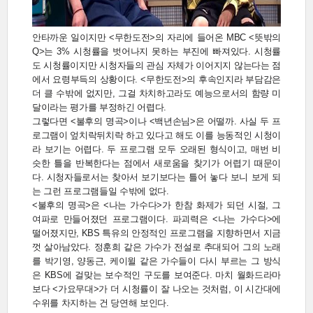
안타까운 일이지만 <무한도전>의 자리에 들어온 MBC <뜻밖의
Q>는 3% 시청률을 벗어나지 못하는 부진에 빠져있다. 시청률
도 시청률이지만 시청자들의 관심 자체가 이어지지 않는다는 점
에서 요령부득의 상황이다. <무한도전>의 후속인지라 부담감은
더 클 수밖에 없지만, 그걸 차치하고라도 예능으로서의 함량 미
달이라는 평가를 부정하긴 어렵다.
그렇다면 <불후의 명곡>이나 <백년손님>은 어떨까. 사실 두 프
로그램이 엎치락뒤치락 하고 있다고 해도 이를 능동적인 시청이
라 보기는 어렵다. 두 프로그램 모두 오래된 형식이고, 매번 비
슷한 틀을 반복한다는 점에서 새로움을 찾기가 어렵기 때문이
다. 시청자들로서는 찾아서 보기보다는 틀어 놓다 보니 보게 되
는 그런 프로그램들일 수밖에 없다.
<불후의 명곡>은 <나는 가수다>가 한참 화제가 되던 시절, 그
여파로 만들어졌던 프로그램이다. 파괴력은 <나는 가수다>에
떨어졌지만, KBS 특유의 안정적인 프로그램을 지향하면서 지금
껏 살아남았다. 정훈희 같은 가수가 전설로 추대되어 그의 노래
를 박기영, 양동근, 케이윌 같은 가수들이 다시 부르는 그 방식
은 KBS에 걸맞는 보수적인 구도를 보여준다. 마치 월화드라마
보다 <가요무대>가 더 시청률이 잘 나오는 것처럼, 이 시간대에
수위를 차지하는 건 당연해 보인다.