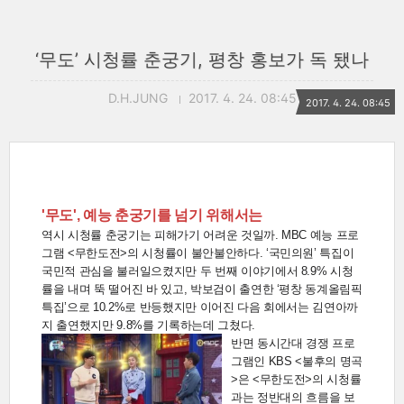
‘무도’ 시청률 춘궁기, 평창 홍보가 독 됐나
D.H.JUNG
2017. 4. 24. 08:45
2017. 4. 24. 08:45
'무도', 예능 춘궁기를 넘기 위해서는
역시 시청률 춘궁기는 피해가기 어려운 것일까. MBC 예능 프로
그램 <무한도전>의 시청률이 불안불안하다. ‘국민의원’ 특집이
국민적 관심을 불러일으켰지만 두 번째 이야기에서 8.9% 시청
률을 내며 뚝 떨어진 바 있고, 박보검이 출연한 ‘평창 동계올림픽
특집’으로 10.2%로 반등했지만 이어진 다음 회에서는 김연아까
지 출연했지만 9.8%를 기록하는데 그쳤다.
반면 동시간대 경쟁 프로
그램인 KBS <불후의 명곡
>은 <무한도전>의 시청률
과는 정반대의 흐름을 보