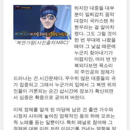
하지만 대중들 대부
분이 일찌감치 음악
대장이 국카스텐 하
현우라는 걸 알아차
렸다
그도 그럴 것이
.
한 번 무대에 나왔을
'복면가왕(사진출처:MBC)'
때야 그 낯섦 때문에
누군지 찾아내기가
어렵지만
여러 번 반
,
복되다보면 목소리
의 주인공의 정체가
드러나는 건 시간문제다
무수히 많은 대중들의 귀
.
가 집중되고 그래서 누군가의 입에서 그 복면 뒤의
인물이 거론되는 순간 삽시간에 정보가 확산되면
서 심증은 확증으로 굳어져 버린다
.
이제 정체를 알게 된 마당에 남은 건 출연 가수와
시청자 사이에 놓여진 암묵적인 동의 하에 모르는
척 노래를 듣는 일뿐이다
특히 패널로 참여해 그
.
정체에 대해 이런 저런 이야기를 건네는 역할을 맡