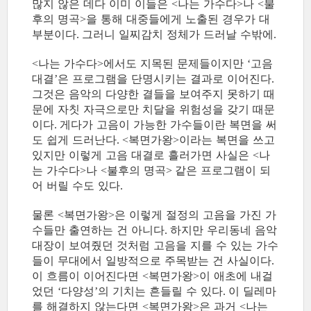
많지 않은 데다 이미 이들은
나는 가수다
나
불
<
>
<
후의 명곡
을 통해 대중들에게 노출된 경우가 대
>
부분이다
그러니 일찌감치 정체가 드러날 수밖에
.
.
나는 가수다
에서도 지목된 문제들이지만
고음
<
>
‘
대결
은 프로그램을 단명시키는 결과로 이어진다
’
.
그것은 음악의 다양한 결들을 보여주지 못하기 때
문에 자칫 자극으로만 치달을 위험성을 갖기 때문
이다
게다가 고음이 가능한 가수들이란 복면을 써
.
도 쉽게 드러난다
복면가왕
이라는 복면을 쓰고
. <
>
있지만 이렇게 고음 대결로 흘러가면 사실은
나
<
는 가수다
나
불후의 명곡
같은 프로그램이 되
>
<
>
어 버릴 수도 있다
.
물론
복면가왕
은 이렇게 절정의 고음을 가진 가
<
>
수들만 출연하는 건 아니다
하지만 우리동네 음악
.
대장이 보여줬던 것처럼 고음을 지를 수 있는 가수
들이 무대에서 일방적으로 주목받는 건 사실이다
.
이 흐름이 이어진다면
복면가왕
이 애초에 내걸
<
>
었던
다양성
의 기치는 흔들릴 수 있다
이 딜레마
‘
’
.
를 해결하지 않는다면
복면가왕
은 과거
나는
<
>
<