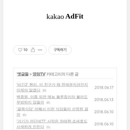
10
구독하기
'
옛글들
>
명랑TV
' 카테고리의 다른 글
'비긴2' 헨리, 이 친구가 왜 천재뮤지션인지
2018.06.17
이제야 알겠다
(0)
백종원, 이쯤 되면 예능 블루칩이라 불러도
2018.06.13
무방하지 않을까
(0)
'골목식당' 어째서 이런 식당들이 선정된 걸
2018.06.10
까
(0)
'거기가 어딘데??' 사막은 차태현·조세호도
2018.06.10
사색하게 만든다
(1)