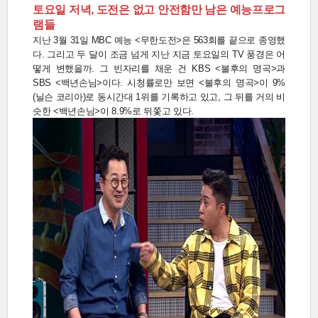
토요일 저녁, 도전은 없고 안전함만 남은 예능프로그
램들
지난 3월 31일 MBC 예능 <무한도전>은 563회를 끝으로 종영했
다. 그리고 두 달이 조금 넘게 지난 지금 토요일의 TV 풍경은 어
떻게 변했을까. 그 빈자리를 채운 건 KBS <불후의 명곡>과
SBS <백년손님>이다. 시청률로만 보면 <불후의 명곡>이 9%
(닐슨 코리아)로 동시간대 1위를 기록하고 있고, 그 뒤를 거의 비
슷한 <백년손님>이 8.9%로 뒤쫓고 있다.