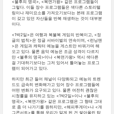
<불후의 명곡>, <복면가왕> 같은 프로그램들이
그렇다. 이들 장수 프로그램들은 색다른 스토리텔
링이나 재미요소를 가져오기보다는 본래 프로그램
이 갖고 있던 자산들을 반복 재생하는 것이 대부분
이다.
<1박2일>은 여행과 복불복 게임의 반복이고, <정
글의 법칙>은 정글 서바이벌의 연속이며, <런닝맨
>은 게임과 캐릭터 예능을 게스트만 바꿔가며 해
오고 있다. 물론 음악 예능은 조금 성격이 다르지
만 <불후의 명곡>이나 <복면가왕> 역시 색다른
걸 기대하기보다는 그저 있어서 틀어놓는 프로그
램이 되어가고 있다.
하지만 최근 들어 채널이 다양화되고 예능의 트렌
드도 급속히 변화해가고 있어 장수 프로그램들에
어떤 변화가 요구되고 있다. 물론 여전히 괜찮은
시청률을 유지하고 있는 <1박2일>이나 <불후의
명곡>, <복면가왕> 같은 프로그램은 그 형태 그대
로 좀 더 나가기를 원하지만, <해피투게더>나 <개
그콘서트>를 통해 우리가 알게 된 건 쌓아올린 탑