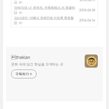
가
(0)
'아버지와 나' 추부자, 무뚝뚝해서 더 뭉클하
2016.06.18
다
(0)
'삼시세끼', 어째서 유해진에 이토록 환호할
2016.06.14
까
(0)
thekian
문화 속에 담긴 현실을 모색하는 곳
구독하기