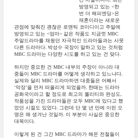
방영되고 있는
한
<
번 더 해피엔딩
은
>
재혼이라는 새로운
관점에 맞춰진 괜찮은 로맨틱 코미디이고 주말에
방영되고 있는
엄마
같은 작품도 지금껏
<
>
MBC
주말드라마를 채웠던 자극적인 드라마들과는 사뭇
다른 드라마다
박성수 국장이 말하고 있는 것처럼
.
드라마는 다양한 시도를 하고 있는 건 맞다
MBC
.
하지만 중요한 건
내부의 주장이 아니라 대
MBC
중들이
드라마를 어떻게 생각하고 있느냐다
MBC
.
실제와 달리
드라마하면 대중들은 어째서
MBC
막장
을 먼저 떠올리게 되었을까
한때는 드라마
‘
’
.
공화국이라고 할 정도로 최고의 퀄리티와 완성도
,
작품성을 가진 드라마들은 모두
에 있다고 했
MBC
었던 시절도 있었다
그런데 단 몇 년 만에 이런 오
.
명은 왜 생겨난 것일까
이 부분이 사실은 중요한
.
대목이다
.
이렇게 된 건 그간
드라마가 해온 전철들이
MBC