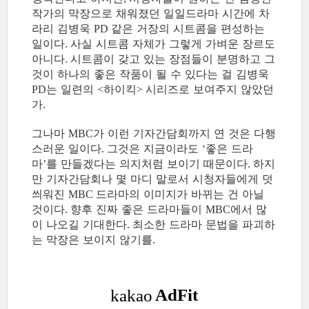
작가의 막장으로 채워졌던 일일드라마 시간에 차
라리 김병욱
같은 거장의 시트콤을 편성하는
PD
일이다
사실 시트콤 자체가 그렇게 가벼운 장르도
.
아니다
시트콤이 갖고 있는 장점들이 분명하고 그
.
것이 하나의 좋은 작품이 될 수 있다는 걸 김병욱
는 일련의
하이킥
시리즈로 보여주지 않았던
PD
<
>
가
.
그나마
가 이런 기자간담회까지 연 것은 다행
MBC
스러운 일이다
그것은 지금이라도
좋은 드라
.
‘
마
를 만들겠다는 의지처럼 보이기 때문이다
하지
’
.
만 기자간담회나 몇 마디 말로서 시청자들에게 덧
씌워진
드라마의 이미지가 바뀌는 건 아닐
MBC
것이다
향후 진짜 좋은 드라마들이
에서 많
.
MBC
이 나오길 기대한다
최소한 드라마 문법을 파괴하
.
는 막장은 보이지 않기를
.