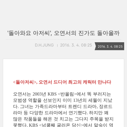
'돌아와요 아저씨', 오연서의 진가도 돌아올까
D.H.JUNG
2016. 3. 4. 08:25
2016. 3. 4. 08:25
돌아저씨
오연서 드디어 최고의 캐릭터 만나다
<
>,
오연서는
년
반올림
에서 똑 부러지는
2003
KBS <
>
모범생 역할을 선보인지 이미
년의 세월이 지났
13
다
그녀는 가족드라마부터 트렌디 드라마
장르드
.
,
라마 등 다양한 드라마에서 연기했다
하지만 꽤
.
많은 작품들을 해온 것 치고는 그다지 주목을 받지
못했다
넝쿨째 굴러온 당신
에서 말숙이 역
. KBS <
>