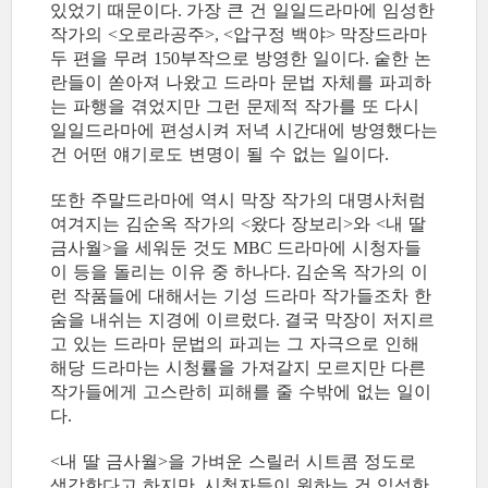
있었기 때문이다
가장 큰 건 일일드라마에 임성한
.
작가의
오로라공주
압구정 백야
막장드라마
<
>, <
>
두 편을 무려
부작으로 방영한 일이다
숱한 논
150
.
란들이 쏟아져 나왔고 드라마 문법 자체를 파괴하
는 파행을 겪었지만 그런 문제적 작가를 또 다시
일일드라마에 편성시켜 저녁 시간대에 방영했다는
건 어떤 얘기로도 변명이 될 수 없는 일이다
.
또한 주말드라마에 역시 막장 작가의 대명사처럼
여겨지는 김순옥 작가의
왔다 장보리
와
내 딸
<
>
<
금사월
을 세워둔 것도
드라마에 시청자들
>
MBC
이 등을 돌리는 이유 중 하나다
김순옥 작가의 이
.
런 작품들에 대해서는 기성 드라마 작가들조차 한
숨을 내쉬는 지경에 이르렀다
결국 막장이 저지르
.
고 있는 드라마 문법의 파괴는 그 자극으로 인해
해당 드라마는 시청률을 가져갈지 모르지만 다른
작가들에게 고스란히 피해를 줄 수밖에 없는 일이
다
.
내 딸 금사월
을 가벼운 스릴러 시트콤 정도로
<
>
생각한다고 하지만
시청자들이 원하는 건 임성한
,