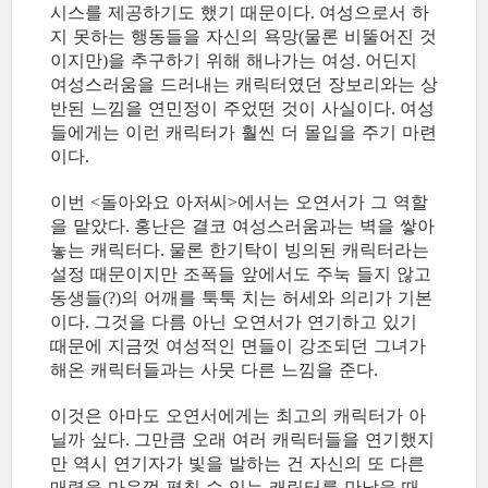
시스를 제공하기도 했기 때문이다
여성으로서 하
.
지 못하는 행동들을 자신의 욕망
물론 비뚤어진 것
(
이지만
을 추구하기 위해 해나가는 여성
어딘지
)
.
여성스러움을 드러내는 캐릭터였던 장보리와는 상
반된 느낌을 연민정이 주었떤 것이 사실이다
여성
.
들에게는 이런 캐릭터가 훨씬 더 몰입을 주기 마련
이다
.
이번
돌아와요 아저씨
에서는 오연서가 그 역할
<
>
을 맡았다
홍난은 결코 여성스러움과는 벽을 쌓아
.
놓는 캐릭터다
물론 한기탁이 빙의된 캐릭터라는
.
설정 때문이지만 조폭들 앞에서도 주눅 들지 않고
동생들
의 어깨를 툭툭 치는 허세와 의리가 기본
(?)
이다
그것을 다름 아닌 오연서가 연기하고 있기
.
때문에 지금껏 여성적인 면들이 강조되던 그녀가
해온 캐릭터들과는 사뭇 다른 느낌을 준다
.
이것은 아마도 오연서에게는 최고의 캐릭터가 아
닐까 싶다
그만큼 오래 여러 캐릭터들을 연기했지
.
만 역시 연기자가 빛을 발하는 건 자신의 또 다른
매력을 마음껏 펼칠 수 있는 캐릭터를 만났을 때