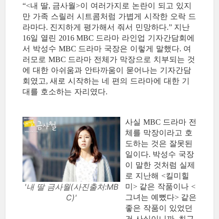
내 딸
금사월
이 여러가지로 논란이 되고 있지
“<
,
>
만 가족 스릴러 시트콤처럼 가볍게 시작한 오락 드
라마다
진지하게 평가해서 줘서 민망하다
지난
.
.”
일 열린
드라마 라인업 기자간담회에
16
2016 MBC
서 박성수
드라마 국장은 이렇게 말했다
여
MBC
.
러모로
드라마 전체가 막장으로 치부되는 것
MBC
에 대한 아쉬움과 안타까움이 묻어나는 기자간담
회였고
새로 시작하는 네 편의 드라마에 대한 기
,
대를 호소하는 자리였다
.
사실
드라마 전
MBC
체를 막장이라고 호
도하는 것은 잘못된
일이다
박성수 국장
.
이 말한 것처럼 실제
로 지난해
킬미힐
<
미
같은 작품이나
'내 딸 금사월(사진출처:MB
>
<
그녀는 예뻤다
같은
C)'
>
좋은 작품이 있었던
건 사실이니까
최근
.