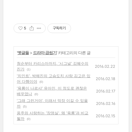
5
구독하기
'
옛글들
>
드라마 곱씹기
' 카테고리의 다른 글
청순부터 카리스마까지, '시그널' 김혜수의
2016.02.22
진가
(1)
'치인트', 박해진의 고슴도치 사랑 김고은 있
2016.02.18
어 다행이야
(0)
'육룡이 나르샤' 유아인, 이 정도로 괜찮은
2016.02.17
배우였나
(0)
'그래 그런거야', 이래서 막장 이길 수 있을
2016.02.16
까
(5)
옹주와 사랑하는 '장영실', 왜 '육룡'과 비교
2016.02.15
될까
(0)