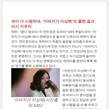
속이 다 시원하네, ‘아버지가 이상해’의 쿨한 걸크
러시 이유리
MBC <왔다 장보리>의 연민정은 잊어라? KBS 주말드라마 <아
버지가 이상해>에서 변혜영으로 돌아온 이유리의 매력이 돋보
인다. 연민정이라는 캐릭터가 독함의 끝판을 보여줌으로써 심
지어 악역이면서도 돋보이게 만든 이유리가 아닌가. <아버지가
이상해>에서의 이유리가 보여주는 연기도 그 연장선에 있는 것
만은 분명하다. 그녀는 쿨하면서도 귀엽고 자기감정에 솔직하
면서 할 얘기는 다 하는 변혜영이라는 캐릭터를 본연의 톡톡 튀
는 연기를 통해 소화해내고 있다.
<아버지가 이상해>가 보
여주는 가족은 경기도에
위치한 변두리 동네에서
아빠분식을 운영하는 평
범한 중산층이다. 아버지
와 어머니가 분식집을 운
'아버지가 이상해(사진출
영하고 있고 장남은 공무
원 시험을 몇 년 째 치르고
처:KBS)'