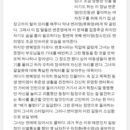
있다. 조금 엉뚱한 짓을 벌
이기도 하는 이 장남 변준
영(민진웅)은 좋아하는 여
자친구를 위해 자기 집 냉
장고까지 털어 요리를 해주다 막내 변라영(류화영)에게 딱 걸린
다. 그래서 이 집 딸들은 변준영에게 이 문제를 집중추궁 하지만
자기도 숨쉴 틈이 필요하다는 항변에 셋째 변미영(정소민)도 변
라영도 조금 안쓰러운 모습을 보여준다.
하지만 변혜영은 다르다. 변호사라는 직업에 걸맞게 그녀는 변
준영이 부모님들의 기대를 배반하고 그런 행동을 한 것을 또박
또박 하나하나 짚어낸다. 그 정도면 됐다 싶어 여동생들이 분위
기를 풀려고 하자 오히려 정색하며 자신은 자리를 뜬다. 그녀의
잘잘못에 대해 확실한 캐릭터를 잘 보여주는 대목이다.
게다가 변혜영은 지극히 현실적인 인물이다. 속 깊고 똑똑한 동
생 변미영이 취준생 생활을 전전하다 간신히 유명한 엔터회사
인 가비에 인턴으로 들어가지만 거기서 과거 학창시절 뚱뚱했
던 자신을 놀리고 괴롭혔던 동창이 팀장으로 있는 걸 발견하고
는 회사를 출근할 것인지 말것인지로 고민하자 그녀는 한 마디
로 “배가 불렀다”고 일갈한다. 그런 문제는 정면으로 돌파하는
것이 그녀의 스타일이다. 그러니 변미영의 이런 갈등이 소심함
으로 보일 밖에.
그녀는 연애에 있어서도 쿨하다. 과거 무슨 이유 때문인지 일방
적인 이별통보를 했던 옛 남자친구 차정환(류수영)과 육박전으