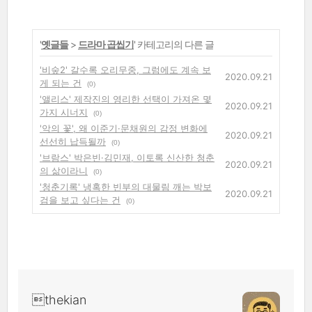
'
옛글들
>
드라마 곱씹기
' 카테고리의 다른 글
'비숲2' 갈수록 오리무중, 그럼에도 계속 보
2020.09.21
게 되는 건
(0)
'앨리스' 제작진의 영리한 선택이 가져온 몇
2020.09.21
가지 시너지
(0)
'악의 꽃', 왜 이준기·문채원의 감정 변화에
2020.09.21
선선히 납득될까
(0)
'브람스' 박은빈·김민재, 이토록 신산한 청춘
2020.09.21
의 삶이라니
(0)
'청춘기록' 냉혹한 빈부의 대물림 깨는 박보
2020.09.21
검을 보고 싶다는 건
(0)
thekian