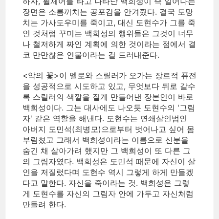
하자, 휠체어를 타고 나타난 백희성이 슥 일어나는
장면은 소름끼치는 공포감을 안겨줬다. 결국 도망
치는 가사도우미를 죽이고, 대신 도현수가 그를 죽
인 것처럼 꾸미는 백희성의 행위들은 그것이 너무
나 철저하게 짜인 계획에 의한 것이라는 점에서 결
코 만만찮은 인물이라는 걸 드러내준다.
<악의 꽃>이 멜로와 스릴러가 오가는 장르적 퓨전
을 성공적으로 시도하고 있고, 무엇보다 뒤로 갈수
록 스릴러의 색깔을 짙게 만들어낸 장본인이 바로
백희성이다. 그는 대사에도 나오듯 도현수의 '그림
자' 같은 역할을 해낸다. 도현수는 연쇄살인범인
아버지 도민석(최병모)으로부터 벗어나고 싶어 몸
부림쳤고 그래서 백희성이라는 이름으로 신분을
숨긴 채 살아가려 했지만 그 백희성이 또 다른 그
의 그림자였다. 백희성은 도민석 때문에 자신이 살
인을 저질렀다며 도현수 역시 그렇게 하게 만들겠
다고 말한다. 자신을 죽이라는 것. 백희성은 그렇
게 도현수를 자신의 그림자 안에 가두고 자신처럼
만들려 한다.