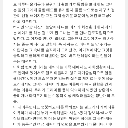
로 다투다 술기운과 분위기에 휩쓸려 하룻밤을 보내게 된 그녀
는 짐짓 그에게 쿨한 태도를 유지한다. 물론 속으로는 자꾸 차정
환이 신경 쓰이지만 그건 그저 술기운 때문에 벌어진 해프닝이
라고 치부한다.
하지만 막상 자신의 눈앞에서 다른 여자가 차정환에게 사귀자
는 이야기를 하는 걸 보게 된 그녀는 그를 만나 단도직입적으로
말한다. 그 여자를 만나지 말라고. 그러면서 그것이 자신과 사귀
자는 뜻은 아니라고 말한다. 즉 사귀는 건 아니어도 남 주기는
아깝다는 그 속내를 솔직하게 드러낸 것. 이기적이지만 그것을
솔직하고 쿨하게 드러낸다는 점이 바로 변혜영이라는 인물이
주는 매력이다.
이처럼 변혜영이라는 캐릭터는 가족 내에서도 사회생활에서도
또 연애에 있어서도 결코 휘둘리지 않고 자기중심적으로 일을
해나간다. 이런 모습은 때론 엉뚱한 실수를 저지르는 귀여움을
드러내지만 그녀의 캐릭터가 보는 이들에게 속 시원함을 안겨
주는 이유다. 우리가 드라마를 통해 익숙하게 봐왔던 상황에 이
끌리거나 좌지우지되는 수동적 여성 캐릭터들과는 정반대의 모
습.
이 귀여우면서도 엉뚱하고 때론 독해보이는 걸크러시 캐릭터를
이유리가 아니면 누가 소화해낼까. 사실 <왔다 장보리>에서도
장보리보다 연민정이 더 돋보였던 까닭은 적어도 그 독한 캐릭
터가 능동적인 여성 캐릭터의 면면을 보여줬기 때문이다. <아버