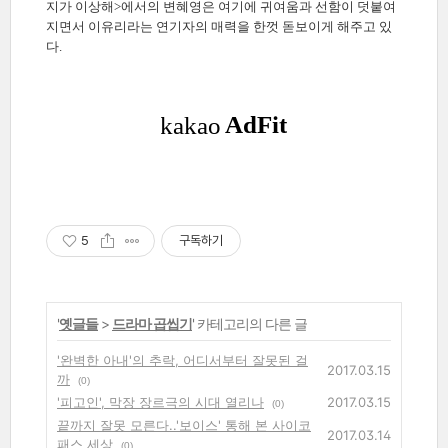
지가 이상해>에서의 변혜영은 여기에 귀여움과 선함이 덧붙여
지면서 이유리라는 연기자의 매력을 한껏 돋보이게 해주고 있
다.
5
구독하기
'
옛글들
>
드라마 곱씹기
' 카테고리의 다른 글
'완벽한 아내'의 추락, 어디서부터 잘못된 걸
2017.03.15
까
(0)
'피고인', 막장 장르극의 시대 열리나
2017.03.15
(0)
끝까지 잘못 모른다..'보이스' 통해 본 사이코
2017.03.14
패스 세상
(0)