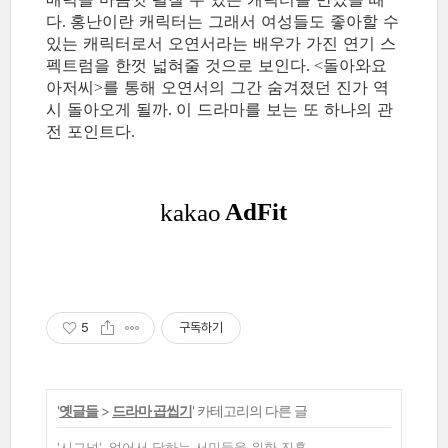
다
홍난이란 캐릭터는 그래서 여성들도 좋아할 수
.
있는 캐릭터로서 오연서라는 배우가 가진 연기 스
펙트럼을 한껏 넓혀줄 것으로 보인다
돌아와요
. <
아저씨
를 통해 오연서의 그간 숨겨졌던 진가 역
>
시 돌아오게 될까
이 드라마를 보는 또 하나의 관
.
전 포인트다
.
5
구독하기
'
옛글들
>
드라마 곱씹기
' 카테고리의 다른 글
'시그널', 없어서 당하는 서민들을 위한 진혼