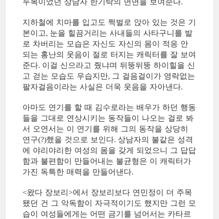
두목이었던 상남자 한기탁의 면면을 보여준다
.
지하철에 치마를 입고도 쩍벌로 앉아 있는 것은 기
본이고
눈을 힐끔거리는 사내들의 사타구니를 발
,
로 차버리는 모습은 자신도 자신의 몸이 적응 안
되는 홍난의 웃음이 절로 터지는 캐릭터를 잘 보여
준다
이걸 신으라고 줬냐며 뒤뚱뒤뚱 하이힐을 신
.
고 걷는 모습도 우습지만
그 걸음걸이가 영락없는
,
팔자걸음이라는 사실은 더욱 웃음을 자아낸다
.
아마도 연기를 할 때 김수로라는 배우가 하던 행동
들을 그대로 연상시키는 동작들이 나오는 걸로 봐
서 오연서는 이 연기를 위해 그의 동작을 상당히
연구
했을 것으로 보인다
상남자의 불같은 성격
(?)
.
에 야리야리한 여성의 몸을 갖게 되었으니 그 답답
함과 불편함이 만들어내는 불균형은 이 캐릭터가
가진 독특한 매력을 만들어낸다
.
왔다 장보리
에서 장보리보다 연민정이 더 주목
<
>
됐던 건 그 악독함이 자극적이기도 했지만 그런 모
습이 여성들에게는 어떤 금기를 넘어서는 카타르