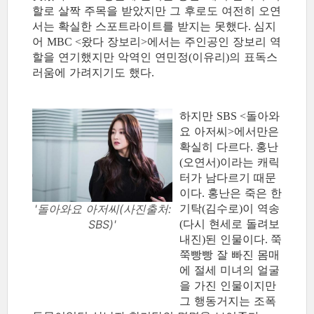
할로 살짝 주목을 받았지만 그 후로도 여전히 오연
서는 확실한 스포트라이트를 받지는 못했다
심지
.
어
왔다 장보리
에서는 주인공인 장보리 역
MBC <
>
할을 연기했지만 악역인 연민정
이유리
의 표독스
(
)
러움에 가려지기도 했다
.
하지만
돌아와
SBS <
요 아저씨
에서만은
>
확실히 다르다
홍난
.
오연서
이라는 캐릭
(
)
터가 남다르기 때문
이다
홍난은 죽은 한
.
기탁
김수로
이 역송
'돌아와요 아저씨(사진출처:
(
)
다시 현세로 돌려보
SBS)'
(
내진
된 인물이다
쭉
)
.
쭉빵빵 잘 빠진 몸매
에 절세 미녀의 얼굴
을 가진 인물이지만
그 행동거지는 조폭