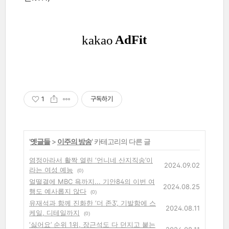
1
구독하기
'
옛글들
>
이주의 방송
' 카테고리의 다른 글
염정아라서 활짝 열린 ‘언니네 산지직송’이
2024.09.02
라는 여성 예능
(0)
얼떨결에 MBC 욕까지... 기안84의 이번 여
2024.08.25
행도 예사롭지 않다
(0)
유재석과 함께 진화한 ‘더 존3’, 기발함에 스
2024.08.11
케일, 디테일까지
(0)
‘싫어요’ 순위 1위, 장근석도 다 던지고 붙는