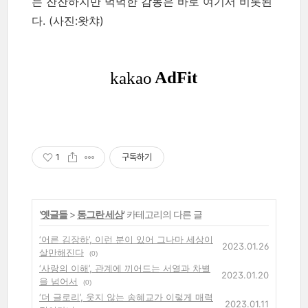
는 잔잔하지만 먹먹한 감동은 바로 여기서 비롯된
다.
(사진:왓챠)
1
구독하기
'
옛글들
>
동그란 세상
' 카테고리의 다른 글
‘어른 김장하’, 이런 분이 있어 그나마 세상이
2023.01.26
살만해진다
(0)
‘사랑의 이해’, 관계에 끼어드는 서열과 차별
2023.01.20
을 넘어서
(0)
‘더 글로리’, 웃지 않는 송혜교가 이렇게 매력
2023.01.11