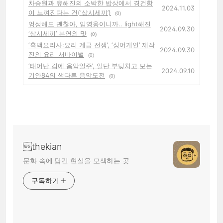
차승원과 유해진의 소박한 밥상에서 경건함
2024.11.03
이 느껴진다는 건(‘삼시세끼’)
(0)
엉성해도 괜찮아, 임영웅이니까.. light해진
2024.09.30
‘삼시세끼’ 본연의 맛
(0)
‘흑백요리사:요리 계급 전쟁’, ‘싱어게인’ 제작
2024.09.30
진의 요리 서바이벌
(0)
‘태어난 김에 음악일주’, 일단 부딪치고 보는
2024.09.10
기안84의 색다른 음악도전
(0)
thekian
문화 속에 담긴 현실을 모색하는 곳
구독하기