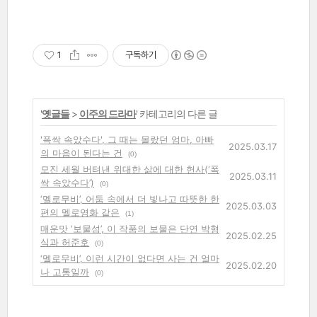
1
구독하기
'
옛글들
>
이주의 드라마
' 카테고리의 다른 글
'폭싹 속았수다', 그 때는 몰랐던 엄마, 아빠
2025.03.17
의 마음이 된다는 건
(0)
모진 세월 버텨낸 위대한 삶에 대한 헌사(‘폭
2025.03.11
싹 속았수다’)
(0)
‘멜로무비’, 어둠 속에서 더 빛나고 따뜻한 한
2025.03.03
편의 멜로영화 같은
(1)
매운맛 ‘보물섬’, 이 작품의 보물은 단연 박형
2025.02.25
식과 허준호
(0)
‘멜로무비’, 이런 시간이 없다면 사는 건 얼마
2025.02.20
나 고통일까
(0)