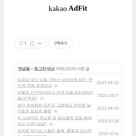
1
구독하기
'
옛글들
>
동그란 세상
' 카테고리의 다른 글
임금님 대신 님을 구하는 남궁민에 담긴 ‘연
2023.08.22
인’의 진짜 문제의식
(0)
이렇게 인간적이라니! 이게 바로 K슈퍼히어
2023.08.17
로다(‘무빙’)
(0)
보다 장르화된 ‘D.P.2’, 그럼에도 여전한 날
2023.08.03
카로운 일갈과 울림
(0)
이 드라마의 무심한 듯 세심함에 점점 빠져
2023.07.28
드는 이유(‘남남’)
(0)
김은희 작가의 신들린 필력, 통찰과 깊이까
2023.07.14