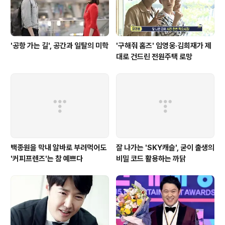
'공항 가는 길', 공간과 일탈의 미학
'구해줘 홈즈' 임영웅·김희재가 제
대로 건드린 전원주택 로망
백종원을 막내 알바로 부려먹어도
잘 나가는 'SKY캐슬', 굳이 출생의
'커피프렌즈'는 참 예쁘다
비밀 코드 활용하는 까닭