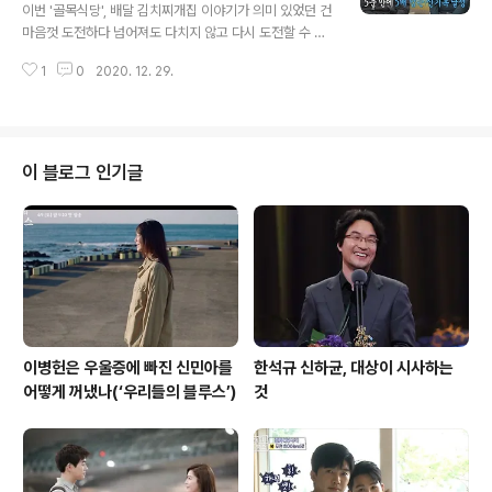
정비했다. 무작위로 이뤄지는 길거리 토크가 가진 불안감
이번 '골목식당', 배달 김치찌개집 이야기가 의미 있었던 건
때문에 퀴즈라는 형식을 넣어 거기에 집중했던 초기의 방
마음껏 도전하다 넘어져도 다치지 않고 다시 도전할 수 있
식을 버리고, 토크에 더 집중하는 걸 선택한 것이다. 퀴즈는
는 샌드박스. tvN 드라마 에서 제시됐던 그 샌드박스가 SB
토크를 함께 해준 분들에게 상금이나 선물을 주기 위한 장
1
0
2020. 12. 29.
S 에서도 어른거린다. 이번 면목동 사가정시장 골목 이야
치 정도로 활용되었다. 시청률은 ..
기에 등장한 배달 김치찌개집 청년들의 이야기다. 열정 넘
치는 청년들에게 백종원이라는 선배가 던져준 경험에서 우
러나온 조언과 도움은 마치 샌드박스 같은 느낌으로 다가
왔으니 말이다. 공대 출신으로 농구 동아리를 통해 알게 된
이 블로그 인기글
선후배들이 창업한 배달 김치찌개집. 공대와 농구 그리고
김치찌개라는 어찌 보면 전혀 어울리지 않는 듯한 조합의
이 청년 식당은 그러나 의외로 좋은 선후배 간의 팀워크와
열정으로 '배달 맛집'으로 변모하는 과정을 보여줬다. 물론
처음부터 모든 게 완벽했던 가게..
이병헌은 우울증에 빠진 신민아를
한석규 신하균, 대상이 시사하는
어떻게 꺼냈나(‘우리들의 블루스’)
것