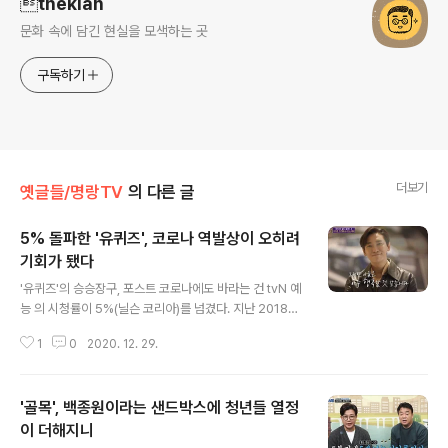
thekian
문화 속에 담긴 현실을 모색하는 곳
구독하기
더보기
옛글들/명랑TV
의 다른 글
5% 돌파한 '유퀴즈', 코로나 역발상이 오히려
기회가 됐다
글 내용
'유퀴즈'의 승승장구, 포스트 코로나에도 바라는 건 tvN 예
능 의 시청률이 5%(닐슨 코리아)를 넘겼다. 지난 2018년
8월에 시작해 겨울 휴지기에 들어갈 때까지만 해도 프로그
1
0
2020. 12. 29.
램의 시청률은 1%대까지 떨어졌었다. 길거리에서 무작위
로 만나는 사람들과 대화를 나누고 또 퀴즈를 내 상금을 주
는 다소 실험적인 방식이었지만, 유재석이 출연하는 프로
'골목', 백종원이라는 샌드박스에 청년들 열정
그램으로서 1%대 시청률은 아쉬울 수밖에 없는 대목이었
다. 하지만 그해 겨울 휴지기를 지나면서 은 프로그램을 재
이 더해지니
글 내용