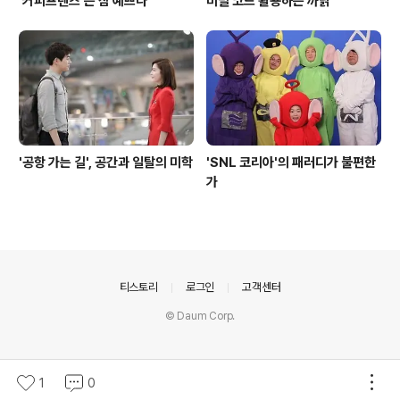
'커피프렌즈'는 참 예쁘다
비밀 코드 활용하는 까닭
'공항 가는 길', 공간과 일탈의 미학
'SNL 코리아'의 패러디가 불편한
가
의안내
티스토리
로그인
고객센터
© Daum Corp.
1
0