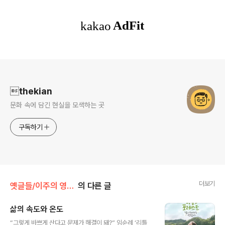
로그 정보
thekian
문화 속에 담긴 현실을 모색하는 곳
구독하기
더보기
옛글들/이주의 영화 대사
의 다른 글
삶의 속도와 온도
글 내용
“그렇게 바쁘게 산다고 문제가 해결이 돼?” 임순례 ‘리틀