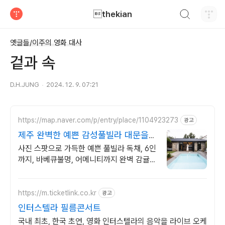
검색하기
thekian
티스토리
옛글들/이주의 영화 대사
겉과 속
D.H.JUNG
2024. 12. 9. 07:21
https://map.naver.com/p/entry/place/1104923273
광고
제주 완벽한 예쁜 감성풀빌라 대문을
여는 순간 예쁨 가득
사진 스팟으로 가득한 예쁜 풀빌라 독채, 6인
까지, 바베큐불멍, 어메니티까지 완벽 감귤로
유명한 제주도 남원, 새로오픈한 신상 풀빌
라, 5성호텔급 시설 인테리어
https://m.ticketlink.co.kr
광고
인터스텔라 필름콘서트
국내 최초, 한국 초연, 영화 인터스텔라의 음악을 라이브 오케