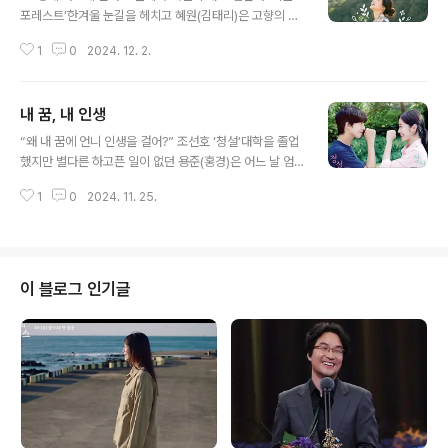
포레스트’한겨울 눈길을 헤치고 혜원(김태리)은 고향의 빈
집으로 내려온다. 차디 찬 그 집에 혜원은 난로를 피우고 눈
1
0
2024. 12. 2.
밭을 헤쳐 실해 보이는 배추를 뽑아와, 팔팔 끓인 배추 된장
국에 밥을 지어 맛있게 먹는다. 그 순간 차가운 집도, 그 집
처럼 몸도 마음도 추웠던 혜원도 따뜻한 온기로 채워진다.
내 꿈, 내 인생
임순례 감독의 영화 ‘리틀 포레스트’의 첫 도입부를 채우는
글 내용
이 장면은 이 영화가 하려는 이야기를 압축해서 담아놓는
“왜 내 꿈에 언니 인생을 걸어?” 조선호 ‘청설’대학을 졸업
다. 시험에도 떨어지고 남자친구와도 소원해진 혜원은 그
했지만 별다른 하고픈 일이 없던 용준(홍경)은 어느 날 엄
현실이 겨울이다. 쉬지 않고 열심히 살아가는 것 같은데 삶
마의 분식집 도시락 배달을 나갔다가 이상형 여름(노윤서)
의 온도는 쉽게 올라가지 않는다. 그래서 무작정 고향으로
1
0
2024. 11. 25.
을 보고 첫눈에 반해 버린다. 여름은 수영장에서 동생 가을
돌아온 혜원에게 초등학교 동창이자 절친이었던 은숙(진기
(김민주)이 단축해낸 수영 기록을 자기 일처럼 기뻐하며 동
주)이 왜 돌아왔냐고 ..
생이 올림픽에 나가 금메달을 따는 꿈에 부풀어 있다. 청각
장애를 가져 말 대신 수어을 하고 있었지만 그런 건 용준에
게는 별 중요한 일도 아니었다. 그래서 대학 시절 배웠던 수
이 블로그 인기글
어로 여름과 대화하며 점점 다가가고, 그런 용준의 용기를
가을도 응원한다. 조선호 감독의 ‘청설’은 동명의 대만 원
작을 리메이크한 영화로 청각장애인과의 사랑 이야기로 대
사보다는 수어가 더 많이 등장하는 작품이다. 워낙 말의 홍
수와 공해(?) 속에서 ..