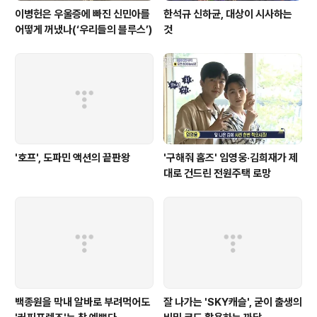
이병헌은 우울증에 빠진 신민아를
한석규 신하균, 대상이 시사하는
어떻게 꺼냈나(‘우리들의 블루스’)
것
'호프', 도파민 액션의 끝판왕
'구해줘 홈즈' 임영웅·김희재가 제
대로 건드린 전원주택 로망
백종원을 막내 알바로 부려먹어도
잘 나가는 'SKY캐슬', 굳이 출생의