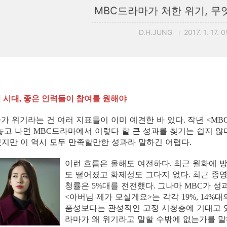
MBC드라마가 처한 위기, 무
D.H.JUNG
2017. 1. 17. 
 시대
좋은 인력들이 참여를 원해야
,
가 위기라는 건 여러 지표들이 이미 예견한 바 있다
작년
.
<MB
놓고 나면
드라마에서 이렇다 할 큰 성과를 찾기는 쉽지 않
MBC
지만 이 역시 모두 만족할만한 성과라 말하긴 어렵다
.
이런 흐름은 올해도 여전하다
최근 월화에 
.
도 떨어졌고 화제성도 그다지 없다
최근 종
.
청률은
대를 전전했다
그나마
가 성
5%
.
MBC
아버님 제가 모실게요
는 각각
대
<
>
19%, 14%
품성보다는 관성적인 고정 시청층에 기대고 
라마가 왜 위기라고 말할 수밖에 없는가를 