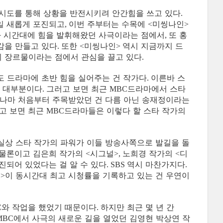
시도를 통해 상황을 반전시키려 안간힘을 쓰고 있다
.
일 새롭게 포진되고
이번 주부터는 수목에
미씽나인
,
<
>
화 시간대에 힘을 발휘해왔던 사극이라는 점에서
또 홍
,
감을 만들고 있다
또한
미씽나인
역시 지금까지 드
.
<
>
 장르물이라는 점에서 관심을 끌고 있다
.
 드라마에 초반 힘을 실어주는 건 작가다
이른바 스
.
가 대부분이다
그러고 보면 최근
드라마에서 스타
.
MBC
그나마 처음부터 주목받았던 건 다름 아닌 송재정이라는
고 보면 최근
드라마들은 이렇다 할 스타 작가의
MBC
실상 스타 작가의 파워가 이들 방송사쪽으로 발길을 돌
 물론이고 김은희 작가의
시그널
노희경 작가의
디
<
>,
<
진되어 있었다는 걸 알 수 있다
역시 마찬가지다
. SBS
.
설
이 동시간대 최고 시청률을 기록하고 있는 건 우연이
>
와 작업을 했었기 때문이다
하지만 최근 몇 년 간
C
.
에서 사극의 새로운 길을 열었던 김영현 박상연 작
 MBC