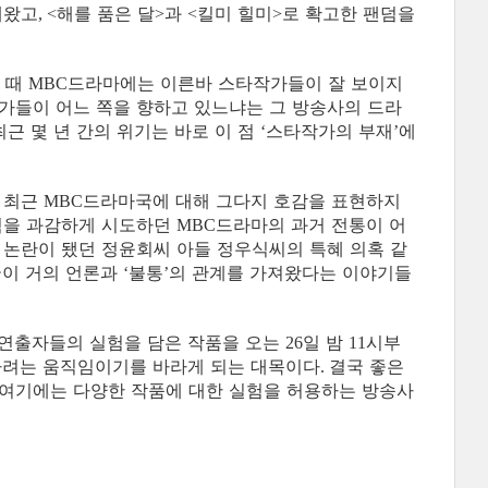
해왔고
해를 품은 달
과
킬미 힐미
로 확고한 팬덤을
, <
>
<
>
 때
드라마에는 이른바 스타작가들이 잘 보이지
MBC
가들이 어느 쪽을 향하고 있느냐는 그 방송사의 드라
근 몇 년 간의 위기는 바로 이 점
스타작가의 부재
에
‘
’
 최근
드라마국에 대해 그다지 호감을 표현하지
MBC
험을 과감하게 시도하던
드라마의 과거 전통이 어
MBC
 논란이 됐던 정윤회씨 아들 정우식씨의 특혜 의혹 같
이 거의 언론과
불통
의 관계를 가져왔다는 이야기들
‘
’
 연출자들의 실험을 담은 작품을 오는
일 밤
시부
26
11
하려는 움직임이기를 바라게 되는 대목이다
결국 좋은
.
여기에는 다양한 작품에 대한 실험을 허용하는 방송사