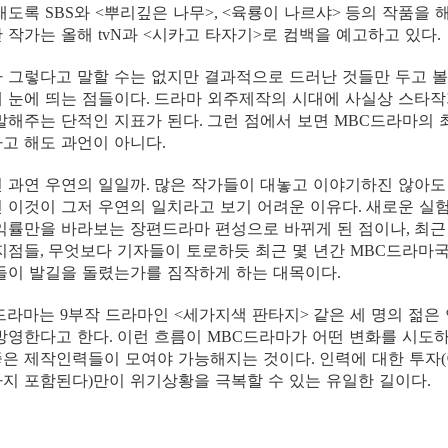
오래도록
와
뿌리깊은 나무
육룡이 나르샤
등의 작품을 
SBS
<
>, <
>
완 작가는 올해
과
시카고 타자기
로 컴백을 예고하고 있다
tvN
<
>
.
 그렇다고 말할 수는 없지만 결과적으로 드러난 것들만 두고 볼
 눈에 띄는 점들이다
드라마 외주제작의 시대에 사실상 스타작
.
말해주는 단적인 지표가 된다
그런 점에서 보면
드라마의 최
.
MBC
고 해도 과언이 아니다
.
 과연 우연의 일일까
많은 작가들이 대놓고 이야기하진 않아도
.
 이것이 그저 우연의 일치라고 보기 어려운 이유다
새로운 실
.
익률만을 바라보는 장편드라마 편성으로 바뀌게 된 점이나
최근
,
지점들
무엇보다 기자들이 토로하듯 최근 몇 년간
드라마국
,
MBC
들이 발길을 돌렸는가를 짐작하게 하는 대목이다
.
드라마는
부작 드라마인
세가지색 판타지
같은 세 명의 젊은
9
<
>
방영한다고 한다
이런 흐름이
드라마가 어떤 변화를 시도
.
MBC
좋은 제작인력들이 모여야 가능해지는 것이다
인력에 대한 투자
.
(
까지 포함된다
만이 위기상황을 극복할 수 있는 유일한 길이다
)
.