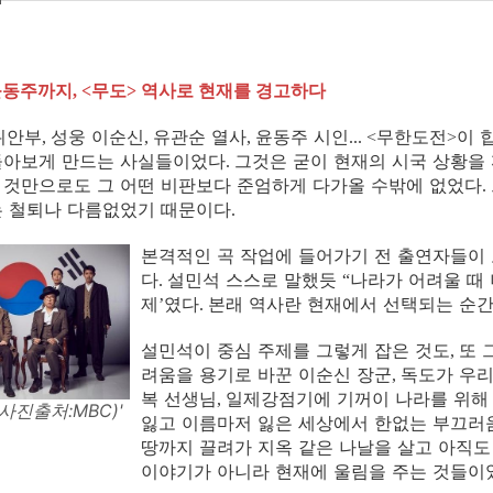
윤동주까지
무도
역사로 현재를 경고하다
, <
>
위안부
성웅 이순신
유관순 열사
윤동주 시인
무한도전
이 
,
,
,
... <
>
돌아보게 만드는 사실들이었다
그것은 굳이 현재의 시국 상황을
.
 것만으로도 그 어떤 비판보다 준엄하게 다가올 수밖에 없었다
.
는 철퇴나 다름없었기 때문이다
.
본격적인 곡 작업에 들어가기 전 출연자들이 
다
설민석 스스로 말했듯
나라가 어려울 때 
.
“
제
였다
본래 역사란 현재에서 선택되는 순간
’
.
설민석이 중심 주제를 그렇게 잡은 것도
또 
,
려움을 용기로 바꾼 이순신 장군
독도가 우리
,
복 선생님
일제강점기에 기꺼이 나라를 위해
,
사진출처:MBC)'
잃고 이름마저 잃은 세상에서 한없는 부끄러
땅까지 끌려가 지옥 같은 나날을 살고 아직도
이야기가 아니라 현재에 울림을 주는 것들이