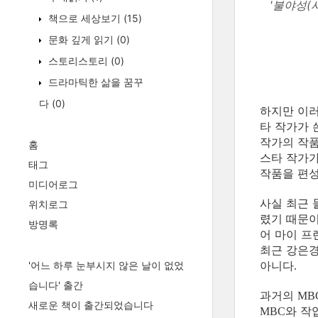
'불야성(
책으로 세상보기
(15)
문화 깊게 읽기
(0)
스토리스토리
(0)
드라마틱한 삶을 꿈꾸
다
(0)
하지만 이
타 작가가 
작가의 작
홈
스타 작가
태그
작품을 편
미디어로그
사실 최근
위치로그
렸기 때문
방명록
어 마이 프
최근 강은
아니다
'어느 하루 눈부시지 않은 날이 없었
.
습니다' 출간
과거의
MB
새로운 책이 출간되었습니다
와 작
MBC