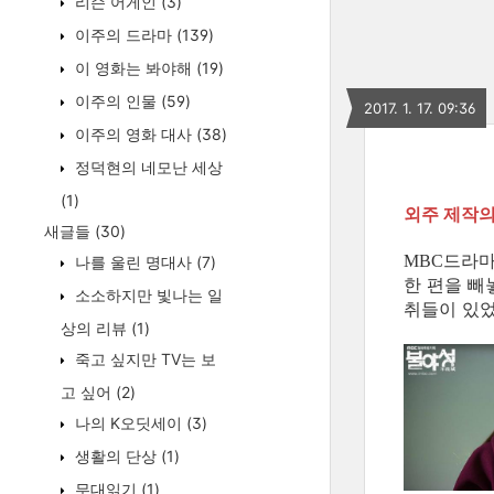
리슨 어게인
(3)
이주의 드라마
(139)
이 영화는 봐야해
(19)
이주의 인물
(59)
2017. 1. 17. 09:36
이주의 영화 대사
(38)
정덕현의 네모난 세상
(1)
외주 제작의
새글들
(30)
드라마
MBC
나를 울린 명대사
(7)
한 편을 빼
소소하지만 빛나는 일
취들이 있었
상의 리뷰
(1)
죽고 싶지만 TV는 보
고 싶어
(2)
나의 K오딧세이
(3)
생활의 단상
(1)
무대읽기
(1)