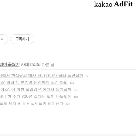
구독하기
라마 곱씹기
' 카테고리의 다른 글
, 어째서 한석규의 대사 하나하나가 달리 들렸을까
(0)
스' 박혜수, 연기력 논란까지 생긴 까닭
(1)
보이스', 이 미친 몰입감은 어디서 생겨날까
(0)
이러니 한 주가 900년 같다는 말이 나올밖에
(0)
들도 세치 혀 비선실세들이 넘쳐난다
(0)