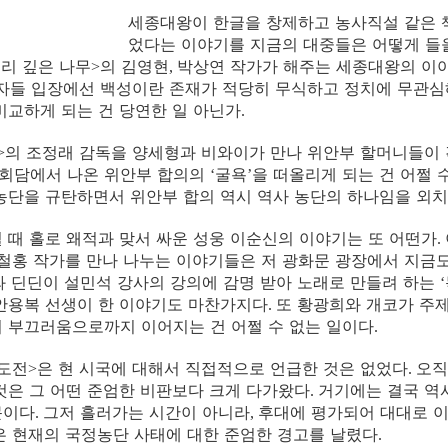
세종대왕이 한글을 창제하고 농사직설 같은 
었다는 이야기를 지금의 대중들은 어떻게 들
리 깊은 나무
의 김영현
박상연 작가가 해주는 세종대왕의 이
>
,
자들 입장에선 백성이란 존재가 적당히 무식하고 정치에 무관심
비교하게 되는 건 당연한 일 아닌가
.
의 조정래 감독을 양세형과 비와이가 만나 위안부 할머니들이
>
회담에서 나온 위안부 합의의
굴욕
을 떠올리게 되는 건 어쩔 
‘
’
농단을 규탄하면서 위안부 합의 역시 역사 농단의 하나임을 외
 때 홀로 왜적과 맞서 싸운 성웅 이순신의 이야기는 또 어떤가
.
철홍 작가를 만나 나누는 이야기들은 저 광화문 광장에서 지금도
 딘딘이 설민석 강사의 강의에 감명 받아 노래로 만들려 하는
‘
안용복 선생이 한 이야기도 마찬가지다
또 황광희와 개코가 주
.
 부끄러움으로까지 이어지는 건 어쩔 수 없는 일이다
.
도전
은 현 시국에 대해서 직접적으로 언급한 것은 없었다
오직
>
.
것은 그 어떤 준엄한 비판보다 크게 다가왔다
거기에는 결국 역
.
문이다
그저 흘러가는 시간이 아니라
후대에 평가되어 대대로 이
.
,
은 현재의 국정농단 사태에 대한 준엄한 경고를 날렸다
.