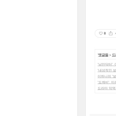
8
'
옛글들
>
드
'낭만닥터'
'내성적인 보
이하나의 '
'도깨비', 
드라마 악역