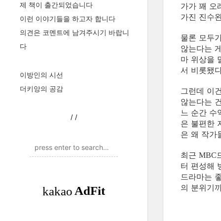
제 책이 출간되었습니다
가가 꽤 
가진 진수
이런 이야기들을 하고자 합니다
의견은 코멘트에 남겨주시기 바랍니
물론 모두가
다
않는다는 게
마 위상을 
서 비롯됐다
이방인의 시선
더키앙의 공감
그런데 이건
않는다는 건
느 순간 수
/
/
은 불편한 
은 왜 작가
최근
MBC
터 편성해 
드라마는 
의 분위기