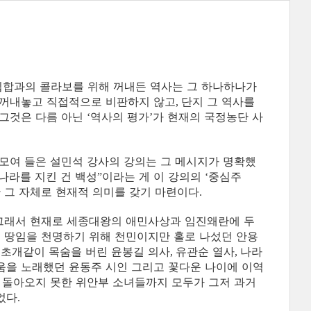
힙합과의 콜라보를 위해 꺼내든 역사는 그 하나하나가
 꺼내놓고 직접적으로 비판하지 않고
단지 그 역사를
,
그것은 다름 아닌
역사의 평가
가 현재의 국정농단 사
‘
’
모여 들은 설민석 강사의 강의는 그 메시지가 명확했
나라를 지킨 건 백성
이라는 게 이 강의의
중심주
”
‘
 그 자체로 현재적 의미를 갖기 마련이다
.
그래서 현재로 세종대왕의 애민사상과 임진왜란에 두
 땅임을 천명하기 위해 천민이지만 홀로 나섰던 안용
 초개같이 목숨을 버린 윤봉길 의사
유관순 열사
나라
,
,
움을 노래했던 윤동주 시인 그리고 꽃다운 나이에 이역
 돌아오지 못한 위안부 소녀들까지 모두가 그저 과거
었다
.