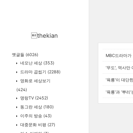
thekian
옛글들
(6026)
MBC드라마가 
네모난 세상
(353)
'무도', 역사
드라마 곱씹기
(2288)
'육룡'이 대단
영화로 세상보기
(424)
'육룡'과 '뿌
명랑TV
(2452)
동그란 세상
(180)
이주의 방송
(43)
대중문화 비평
(27)