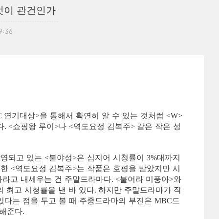
엇이 관건인가
09:36
연기대상
을 통해서 확연히 알 수 있는 것처럼
C
>
<W>
다
쇼핑왕 루이
나
역도요정 김복주
같은 작은 성
. <
>
<
>
방영되고 있는
불야성
은 심지어 시청률이
대까지
<
>
3%
영한
역도요정 김복주
는 작품은 호평을 받았지만 시
<
>
과라고 내세우는 건 주말드라마다
불어라 미풍아
와
. <
>
의 최고 시청률을 낸 바 있다
하지만 주말드라마가 작
.
있다는 점을 두고 볼 때 주중드라마의 부진은
드
MBC
말해준다
.