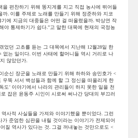
책을 편찬하기 위해 똥지게를 지고 직접 농사에 뛰어들
을까
이를 주제로 노래를 만들기 위해 정준하와 지코
.
야기에 지금의 대중들은 어떤 걸 떠올렸을까
박상연 작
.
해야 통제하기가 쉽다
고 말한 대목에 현재의 국정농
.”
 겪었던 고초를 듣는 그 대목에서 지난해
월
일 한
12
28
수 없는 일이다
이번 사태에 할머니들 역시 거리로 나
.
치지 않았던가
.
이순신 장군을 노래로 만들기 위해 하하와 송민호가
<
 우뚝 서서 백성들과 함께 할 그 정신을 떠올리게 한
독도
이야기에서 나라의 관리들이 하지 못한 일을 천
’
제로 잡은 윤동주 시인이 시로써 써나간 당대의 부끄러
 역사적 사실들을 가져와 이야기했을 뿐이었다
그런
.
사가 준엄한 심판을 내릴 것이라는 이야기가 전제되어
어질 역사가 있다는 것
그걸 꺼내놓는 것만으로도
.
<