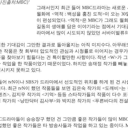
사진출처:MBC)'
그래서인지 최근 들어
드라마는 새로운 
MBC
월화에
역적
백성을 훔친 도적
이 오는
<
:
>
30
이 편성되었다
역적
은
가 그래도 월
. <
>
MBC
길동의 생애를 담은 이야기라는 점에서 기대
라마에서 많이 시도되지 않았던 서바이벌류의
러한 기대감이 그만한 결과로 돌아올지는 아직 미지수다
아무래도
.
쓴 작품은 첫 회부터 압도적인 관심과 시청률로 이어지는 경우
품을 찾아보기 힘들다는 건 특이할만한 사항이다
작년
가 
.
<W>
가 작업을 한 작품이었기 때문이었다
하지만 송재정 작가를 빼놓
.
성시키지 못하고 있다
.
 들어
이나
가 드라마에서 선도적인 위치를 하게 된 건 사
tvN
SBS
이다
최근
이 했던 작품들을 보면 김은숙 작가의
도깨비
는
.
tvN
<
>
렌즈
김지우 작가의
기억
등등 스타작가들의 작품이 다수 포
>,
<
>
경 작가의
낭만닥터 김사부
와 박지은 작가의
푸른바다의 전
<
>
<
드라마들이 승승장구 했던 건 그만큼 좋은 작가들이 많이
C
MB
업했던 좋은 작가들은 타 방송사들과 작업을 하고 있는 중이다
.