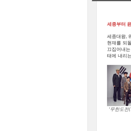
세종부터 
세종대왕
,
현재를 되
끄집어내는
태에 내리
'무한도전(