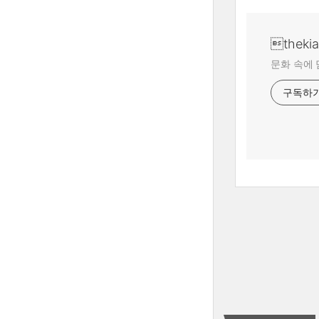
theki
문화 속에 
구독하