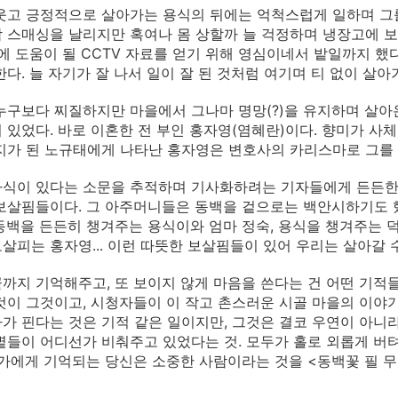
웃고 긍정적으로 살아가는 용식의 뒤에는 억척스럽게 일하며 그를
 스매싱을 날리지만 혹여나 몸 상할까 늘 걱정하며 냉장고에 보
사에 도움이 될 CCTV 자료를 얻기 위해 영심이네서 밭일까지 
한다. 늘 자기가 잘 나서 일이 잘 된 것처럼 여기며 티 없이 살
누구보다 찌질하지만 마을에서 그나마 명망(?)을 유지하며 살아
 있었다. 바로 이혼한 전 부인 홍자영(염혜란)이다. 향미가 사
지가 된 노규태에게 나타난 홍자영은 변호사의 카리스마로 그를
식이 있다는 소문을 추적하며 기사화하려는 기자들에게 든든한
보살핌들이다. 그 아주머니들은 동백을 겉으로는 백안시하기도 
동백을 든든히 챙겨주는 용식이와 엄마 정숙, 용식을 챙겨주는 덕
살피는 홍자영... 이런 따뜻한 보살핌들이 있어 우리는 살아갈 수
까지 기억해주고, 또 보이지 않게 마음을 쓴다는 건 어떤 기적들
것이 그것이고, 시청자들이 이 작고 촌스러운 시골 마을의 이야기
가 핀다는 것은 기적 같은 일이지만, 그것은 결코 우연이 아니라
볕들이 어디선가 비춰주고 있었다는 것. 모두가 홀로 외롭게 버
군가에게 기억되는 당신은 소중한 사람이라는 것을 <동백꽃 필 무렵