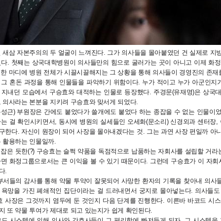
 새삼 자본주의의 두 얼굴이 느껴진다. 그가 의사들을 몰아붙였던 건 실제로 지
었다. 첫째는 상국대학병원이 의사들만의 힘으로 굴러가는 곳이 아니고 이제 화정
 한 마디에 병원 전체가 시끌시끌해지는 그 상황을 통해 의사들이 경영진의 존재를
그 혼돈 과정을 통해 인물들을 파악하기 위함이다. 누가 적이고 누가 아군인지가
 지내던 모습에서 구승효와 대적하는 인물로 등장했다. 주경문(유재명)은 상국
도 의사라는 본분을 지키려 구승효와 맞서게 되었다.
문성근) 부원장은 간에도 붙었다가 쓸개에도 붙었다 하는 종잡을 수 없는 인물이었
는 걸 확인시키면서, 동시에 병원의 실세들인 오세화(문소리) 신경외과 센터장, 
한다. 자신이 원장이 되어 사장을 몰아내겠다는 것. 그는 과연 사장 편일까 아
든 활용하는 인물일까.
 잡은 듯한(?) 구승효는 슬쩍 약품을 독점적으로 납품하는 자회사를 설립할 거라
하면 화정그룹으로서는 큰 이익을 볼 수 있기 때문이다. 그런데 구승효가 이 자
다.
 부서들의 감사를 통해 약물 투약이 잘못되어 사망한 환자의 기록을 찾아내 의사
 욕망을 가진 폐쇄적인 집단이라는 걸 드러내면서 궁지로 몰아넣는다. 의사들도
효 사장은 그것까지 염두에 둔 것인지 다음 단계를 진행한다. 이른바 바코드 시
지 또 약물 투여가 제대로 되고 있는지가 쉽게 확인된다.
코드 시스템에 의해 의사와 간호사들이 그 편리함에 빠져들게 되자, 그 시스템