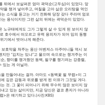
 뒤에서 보살펴온 엄마 곽덕순(고두심)이 있었다. 앞
약을 챙겨 넣어주고, 며칠을 고아 삶은 오리탕을 먹인
했다는 소식을 듣고는 거기 전화해 당장 갖다 주라며 엄포
아가는 용식이지만 그런 삶의 뒤에는 곽덕순이 있었다.
온 노규태에게도 그가 그렇게 살 수 있게 된 보이지 않
체로 호수에서 떠오르고 유력 용의자가 되어 임의 동행
 위기에서 벗어나게 해준다.
 보호막을 쳐주는 옹산 어벤져스 아주머니들 역시 보
했지만 “김치는 있냐”고 물으며 속으로는 챙겨주는 이
순, 향미를 챙겨줬던 동백, 필구를 챙기려는 강종렬,
 있는 게 아닐까.
을 만들어내는 걸까. 아마도 <동백꽃 필 무렵>이 그
에 깊은 감동과 위로를 받게 된 이유가 그것일 게다.
는 것. 그 꽃이 피어나기 위해 무수히 많은 보이지 않
텨내고 있는 삶이지만, 지금 당신은 결코 혼자가 아니라
>은 얘기하고 있다.(사진:KBS)