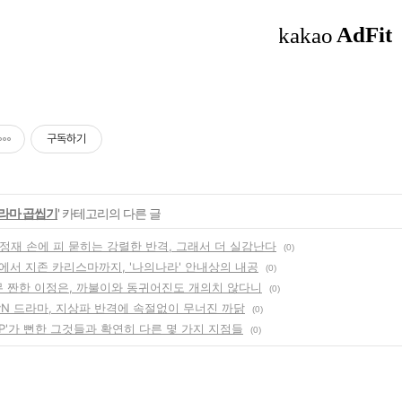
구독하기
라마 곱씹기
' 카테고리의 다른 글
이정재 손에 피 묻히는 강렬한 반격, 그래서 더 실감난다
(0)
에서 지존 카리스마까지, '나의나라' 안내상의 내공
(0)
너무 짠한 이정은, 까불이와 동귀어진도 개의치 않다니
(0)
vN 드라마, 지상파 반격에 속절없이 무너진 까닭
(0)
VIP'가 뻔한 그것들과 확연히 다른 몇 가지 지점들
(0)