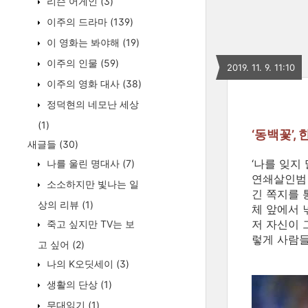
리슨 어게인
(3)
이주의 드라마
(139)
이 영화는 봐야해
(19)
이주의 인물
(59)
2019. 11. 9. 11:10
이주의 영화 대사
(38)
정덕현의 네모난 세상
(1)
‘동백꽃’
새글들
(30)
‘나를 잊지
나를 울린 명대사
(7)
연쇄살인범 
소소하지만 빛나는 일
긴 쪽지를 
상의 리뷰
(1)
체 앞에서 
저 자신이 
죽고 싶지만 TV는 보
렇게 사람들
고 싶어
(2)
나의 K오딧세이
(3)
생활의 단상
(1)
무대읽기
(1)