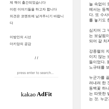
제 책이 출간되었습니다
늘 속없이 
에서는 등짝
이런 이야기들을 하고자 합니다
다. 또 수
의견은 코멘트에 남겨주시기 바랍니
를 놓기도 
다
심지어 그 
는 보살핌이
이방인의 시선
되어 갈 처
더키앙의 공감
강종렬의 자
이지 않는 
/
/
들이었다. 
노규태를 보
누군가를 끝
려내려 한 
동백꽃 하나
는 따뜻한 
는 것. 누