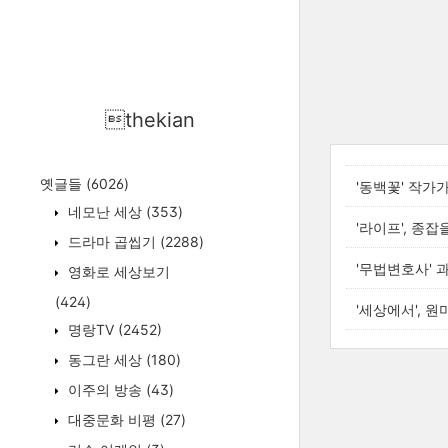
thekian
옛글들
(6026)
'동백꽃' 작가
네모난 세상
(353)
'라이프', 종
드라마 곱씹기
(2288)
'무법변호사' 
영화로 세상보기
(424)
'세상에서', 
명랑TV
(2452)
동그란 세상
(180)
이주의 방송
(43)
대중문화 비평
(27)