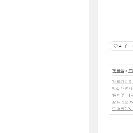
4
'
옛글들
>
드
'보좌관2' 
찌질 대명사
'동백꽃' 
잘 나가던 t
또 불륜? '