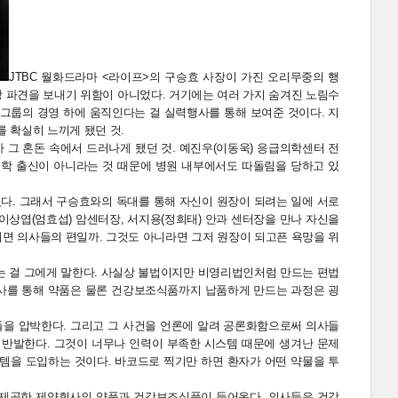
JTBC 월화드라마 <라이프>의 구승효 사장이 가진 오리무중의 행
방 파견을 보내기 위함이 아니었다. 거기에는 여러 가지 숨겨진 노림수
그룹의 경영 하에 움직인다는 걸 실력행사를 통해 보여준 것이다. 지
 확실히 느끼게 됐던 것.
 그 혼돈 속에서 드러나게 됐던 것. 예진우(이동욱) 응급의학센터 전
대학 출신이 아니라는 것 때문에 병원 내부에서도 따돌림을 당하고 있
다. 그래서 구승효와의 독대를 통해 자신이 원장이 되려는 일에 서로
이상엽(엄효섭) 암센터장, 서지용(정희태) 안과 센터장을 만나 자신을
니면 의사들의 편일까. 그것도 아니라면 그저 원장이 되고픈 욕망을 위
는 걸 그에게 말한다. 사실상 불법이지만 비영리법인처럼 만드는 편법
회사를 통해 약품은 물론 건강보조식품까지 납품하게 만드는 과정은 굉
들을 압박한다. 그리고 그 사건을 언론에 알려 공론화함으로써 의사들
 반발한다. 그것이 너무나 인력이 부족한 시스템 때문에 생겨난 문제
스템을 도입하는 것이다. 바코드로 찍기만 하면 환자가 어떤 약물을 투
을 제공한 제약회사의 약품과 건강보조식품이 들어온다. 의사들은 건강