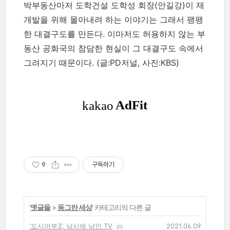
박부동산마저 도학건설 도학성 회장(안길강)이 재
개발을 위해 몰아내려 하는 이야기는 그래서 팽팽
한 대결구도를 만든다. 이마저도 허용하지 않는 부
동산 공화국의 참담한 현실이 그 대결구도 속에서
그려지기 때문이다.
(글:PD저널, 사진:KBS)
9
구독하기
'
옛글들
>
동그란 세상
' 카테고리의 다른 글
‘도시어부3’, 낚시에 낚인 TV
2021.06.09
(0)