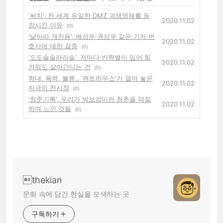
'써치', 전 세계 유일한 DMZ 괴생명체를 등
2020.11.02
장시킨 이유
(0)
'날아라 개천용', 배성우·권상우 같은 기자·변
2020.11.02
호사에 대한 갈증
(0)
'도도솔솔라라솔', 저마다 반짝별이 있어 힘
2020.11.02
겨워도 살아간다는 건
(0)
학대, 폭력, 불륜.. '펜트하우스'가 열어 놓은
2020.11.02
자극의 전시장
(0)
'청춘기록', 우리가 박보검이란 청춘을 덕질
2020.11.02
하며 느낀 것들
(0)
thekian
문화 속에 담긴 현실을 모색하는 곳
구독하기