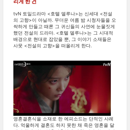
리게 한 건
tvN 토일드라마 <호텔 델루나>는 신세대 <전설
의 고향>이 아닐까. 무더운 여름 밤 시청자들을 오
싹하게 만들고 때론 그 귀신들의 사연에 눈물짓게
했던 전설의 드라마. <호텔 델루나>는 그 시대적
배경으로 현대로 잡았을 뿐, 그 이야기 소재들은
사뭇 <전설의 고향>을 떠올리게 한다.
영혼결혼식을 소재로 한 에피소드는 단적인 사례
다. 억울하게 결혼도 하지 못한 채 죽은 영혼을 달