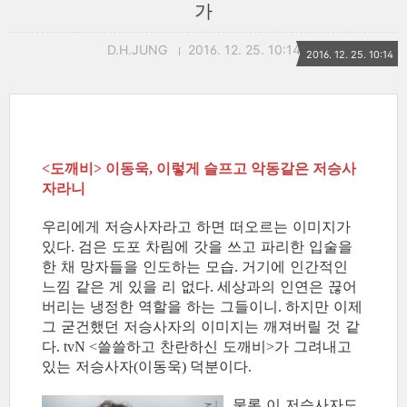
가
D.H.JUNG
2016. 12. 25. 10:14
2016. 12. 25. 10:14
도깨비
이동욱
이렇게 슬프고 악동같은 저승사
<
>
,
자라니
우리에게 저승사자라고 하면 떠오르는 이미지가
있다
검은 도포 차림에 갓을 쓰고 파리한 입술을
.
한 채 망자들을 인도하는 모습
거기에 인간적인
.
느낌 같은 게 있을 리 없다
세상과의 인연은 끊어
.
버리는 냉정한 역할을 하는 그들이니
하지만 이제
.
그 굳건했던 저승사자의 이미지는 깨져버릴 것 같
다
쓸쓸하고 찬란하신 도깨비
가 그려내고
. tvN <
>
있는 저승사자
이동욱
덕분이다
(
)
.
물론 이 저승사자도