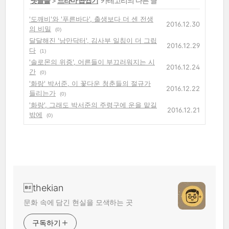
'
옛글들
>
드라마 곱씹기
' 카테고리의 다른 글
'도깨비'와 '푸른바다', 출생보다 더 센 전생
2016.12.30
의 비밀
(0)
달달해진 '낭만닥터', 김사부 일침이 더 그립
2016.12.29
다
(1)
'솔로몬의 위증', 어른들이 부끄러워지는 시
2016.12.24
간
(0)
'화랑' 박서준, 이 꽃다운 청춘들의 절규가
2016.12.22
들리는가
(0)
'화랑', 그래도 박서준의 주령구에 운을 맡길
2016.12.21
밖에
(0)
thekian
문화 속에 담긴 현실을 모색하는 곳
구독하기