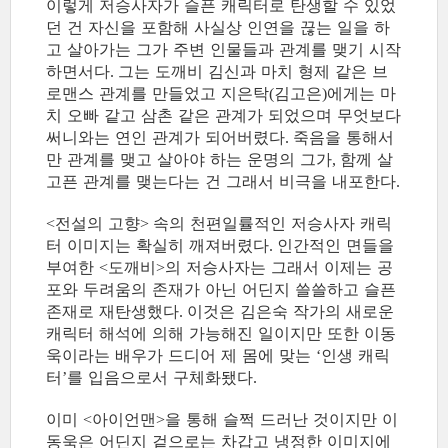
이렇게 저승사자가 슬픈 캐릭터로 탄생할 수 있었
던 건 자신을 포함해 사실상 인연을 끊는 일을 하
고 살아가는 그가 주변 인물들과 관계를 맺기 시작
하면서다
그는 도깨비 김신과 마치 형제 같은 브
.
로맨스 관계를 만들었고 지은탁
김고은
에게는 마
(
)
치 오빠 같고 삼촌 같은 관계가 되었으며 무엇보다
써니와는 연인 관계가 되어버렸다
죽음을 통해서
.
만 관계를 맺고 살아야 하는 운명의 그가
함께 살
,
고픈 관계를 맺는다는 건 그래서 비극을 내포한다
.
전설의 고향
속의 천편일률적인 저승사자 캐릭
<
>
터 이미지는 확실히 깨져버렸다
인간적인 면들을
.
부여한
도깨비
의 저승사자는 그래서 이제는 공
<
>
포와 두려움의 존재가 아닌 어딘지 쓸쓸하고 슬픈
존재로 재탄생했다
이것은 김은숙 작가의 새로운
.
캐릭터 해석에 의해 가능해진 일이지만 또한 이동
욱이라는 배우가 드디어 제 몸에 맞는
인생 캐릭
‘
터
를 입음으로서 구체화됐다
’
.
이미
아이언맨
을 통해 슬쩍 드러난 것이지만 이
<
>
동욱은 어딘지 겉으로는 차갑고 냉정한 이미지에