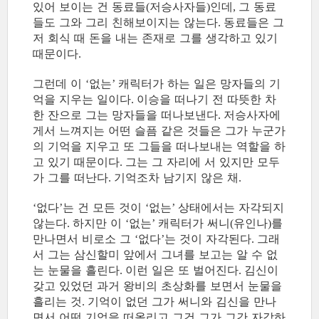
있어 보이는 건 동료들
저승사자들
인데
그 동료
(
)
,
들도 그와 그리 친해보이지는 않는다
동료들은 그
.
저 회식 때 돈을 내는 존재로 그를 생각하고 있기
때문이다
.
그런데 이
없는
캐릭터가 하는 일은 망자들의 기
‘
’
억을 지우는 일이다
이승을 떠나기 전 따뜻한 차
.
한 잔으로 그는 망자들을 떠나보낸다
저승사자에
.
게서 느껴지는 어떤 슬픔 같은 것들은 그가 누군가
의 기억을 지우고 또 그들을 떠나보내는 역할을 하
고 있기 때문이다
그는 그 자리에 서 있지만 모두
.
가 그를 떠난다
기억조차 남기지 않은 채
.
.
없다
는 건 모든 것이
없는
상태에서는 자각되지
‘
’
‘
’
않는다
하지만 이
없는
캐릭터가 써니
유인나
를
.
‘
’
(
)
만나면서 비로소 그
없다
는 것이 자각된다
그래
‘
’
.
서 그는 삼신할미 앞에서 그녀를 보고는 알 수 없
는 눈물을 흘린다
이런 일은 또 벌어진다
김신이
.
.
갖고 있었던 과거 왕비의 초상화를 보면서 눈물을
흘리는 것
기억이 없던 그가 써니와 김신을 만나
.
면서 어떤 기억을 떠올리고 그건 그가 그간 자각하