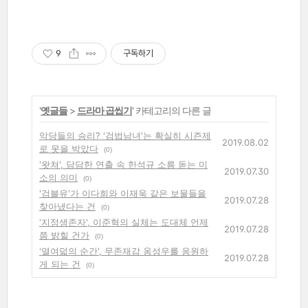
9
구독하기
'
옛글들
>
드라마 곱씹기
' 카테고리의 다른 글
악당들의 승리? '검법남녀'는 확실히 시즌제
2019.08.02
로 못을 박았다
(0)
'왓쳐', 담담한 연출 속 한석규 소름 돋는 미
2019.07.30
소의 의미
(0)
'검블유'가 이다희와 이재욱 같은 보물들을
2019.07.28
찾아냈다는 건
(0)
'지정생존자', 이준혁의 실체는 도대체 언제
2019.07.28
쯤 밝힐 건가
(0)
'열여덟의 순간', 무존재감 옹성우를 응원하
2019.07.28
게 되는 건
(0)