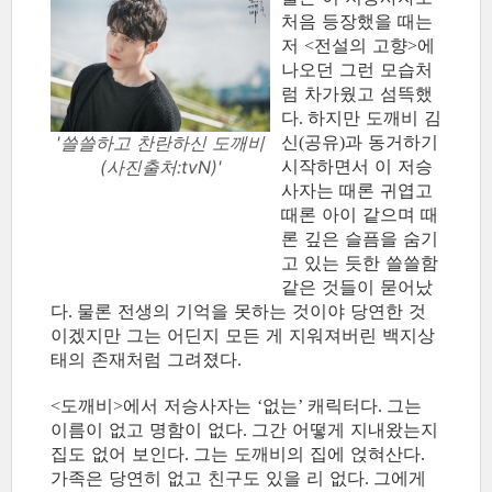
처음 등장했을 때는
저
전설의 고향
에
<
>
나오던 그런 모습처
럼 차가웠고 섬뜩했
다
하지만 도깨비 김
.
신
공유
과 동거하기
'쓸쓸하고 찬란하신 도깨비
(
)
시작하면서 이 저승
(사진출처:tvN)'
사자는 때론 귀엽고
때론 아이 같으며 때
론 깊은 슬픔을 숨기
고 있는 듯한 쓸쓸함
같은 것들이 묻어났
다
물론 전생의 기억을 못하는 것이야 당연한 것
.
이겠지만 그는 어딘지 모든 게 지워져버린 백지상
태의 존재처럼 그려졌다
.
도깨비
에서 저승사자는
없는
캐릭터다
그는
<
>
‘
’
.
이름이 없고 명함이 없다
그간 어떻게 지내왔는지
.
집도 없어 보인다
그는 도깨비의 집에 얹혀산다
.
.
가족은 당연히 없고 친구도 있을 리 없다
그에게
.