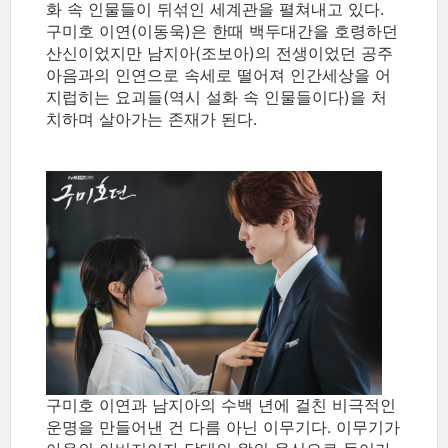
화 속 인물들이 뒤섞인 세계관을 펼쳐내고 있다.
구미호 이연(이동욱)은 한때 백두대간을 호령하던
산신이었지만 남지아(조보아)의 전생이었던 공주
아음과의 인연으로 속세로 떨어져 인간세상을 어
지럽히는 요괴들(역시 설화 속 인물들이다)을 처
치하며 살아가는 존재가 된다.
구미호 이연과 남지아의 수백 년에 걸친 비극적인
운명을 만들어낸 건 다름 아닌 이무기다. 이무기가