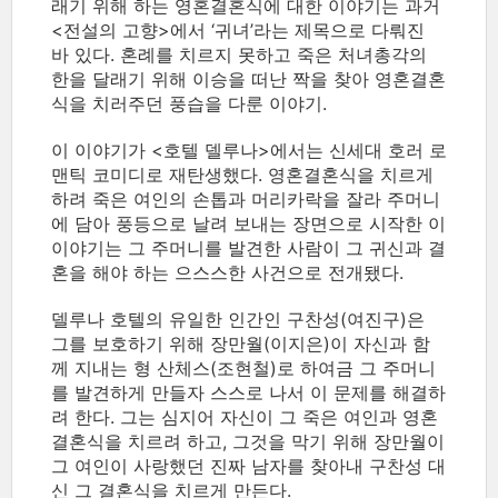
래기 위해 하는 영혼결혼식에 대한 이야기는 과거
<전설의 고향>에서 ‘귀녀’라는 제목으로 다뤄진
바 있다. 혼례를 치르지 못하고 죽은 처녀총각의
한을 달래기 위해 이승을 떠난 짝을 찾아 영혼결혼
식을 치러주던 풍습을 다룬 이야기.
이 이야기가 <호텔 델루나>에서는 신세대 호러 로
맨틱 코미디로 재탄생했다. 영혼결혼식을 치르게
하려 죽은 여인의 손톱과 머리카락을 잘라 주머니
에 담아 풍등으로 날려 보내는 장면으로 시작한 이
이야기는 그 주머니를 발견한 사람이 그 귀신과 결
혼을 해야 하는 으스스한 사건으로 전개됐다.
델루나 호텔의 유일한 인간인 구찬성(여진구)은
그를 보호하기 위해 장만월(이지은)이 자신과 함
께 지내는 형 산체스(조현철)로 하여금 그 주머니
를 발견하게 만들자 스스로 나서 이 문제를 해결하
려 한다. 그는 심지어 자신이 그 죽은 여인과 영혼
결혼식을 치르려 하고, 그것을 막기 위해 장만월이
그 여인이 사랑했던 진짜 남자를 찾아내 구찬성 대
신 그 결혼식을 치르게 만든다.