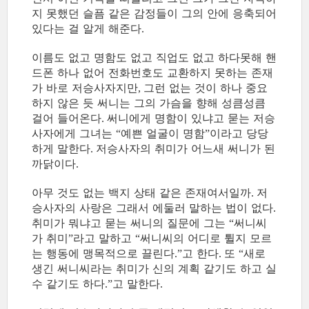
지 못했던 슬픔 같은 감정들이 그의 안에 응축되어
있다는 걸 알게 해준다
.
이름도 없고 명함도 없고 직업도 없고 하다못해 핸
드폰 하나 없어 전화번호도 교환하지 못하는 존재
가 바로 저승사자지만
그런 없는 것이 하나 중요
,
하지 않은 듯 써니는 그의 가슴을 향해 성큼성큼
걸어 들어온다
써니에게 명함이 있냐고 묻는 저승
.
사자에게 그녀는
예쁜 얼굴이 명함
이라고 당당
“
”
하게 말한다
저승사자의 취미가 어느새 써니가 된
.
까닭이다
.
아무 것도 없는 백지 상태 같은 존재여서일까
저
.
승사자의 사랑은 그래서 에둘러 말하는 법이 없다
.
취미가 뭐냐고 묻는 써니의 질문에 그는
써니씨
“
가 취미
라고 말하고
써니씨의 어디로 튈지 모르
”
“
는 행동에 맹목적으로 끌린다
고 한다
또
새로
.”
.
“
생긴 써니씨라는 취미가 신의 계획 같기도 하고 실
수 같기도 하다
고 말한다
.”
.