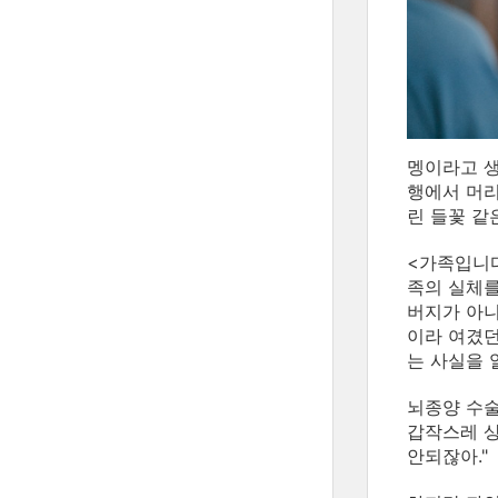
멩이라고 생
행에서 머리
린 들꽃 같
<가족입니다
족의 실체를
버지가 아니
이라 여겼던
는 사실을 
뇌종양 수술
갑작스레 상
안되잖아."