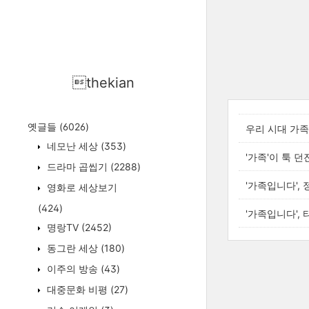
thekian
옛글들
(6026)
우리 시대 가족
네모난 세상
(353)
'가족'이 툭 
드라마 곱씹기
(2288)
'가족입니다',
영화로 세상보기
(424)
'가족입니다',
명랑TV
(2452)
동그란 세상
(180)
이주의 방송
(43)
대중문화 비평
(27)