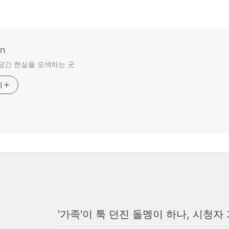
an
담긴 현실을 모색하는 곳
기
'가족'이 툭 던진 돌멩이 하나, 시청