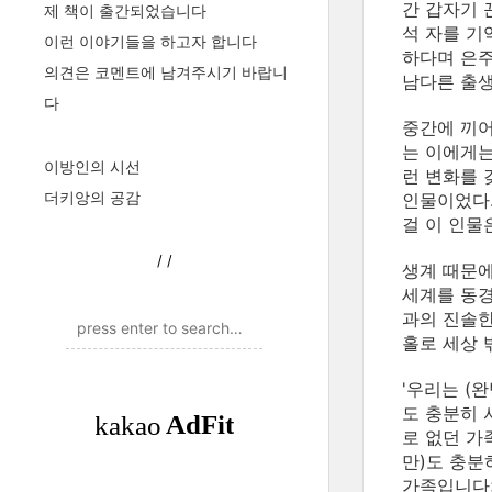
간 갑자기 
제 책이 출간되었습니다
석 자를 기
이런 이야기들을 하고자 합니다
하다며 은주
의견은 코멘트에 남겨주시기 바랍니
남다른 출생
다
중간에 끼어
는 이에게는
이방인의 시선
런 변화를 
더키앙의 공감
인물이었다.
걸 이 인물
/
/
생계 때문에
세계를 동경
과의 진솔한
홀로 세상 
'우리는 (
도 충분히 
로 없던 가
만)도 충분
가족입니다>