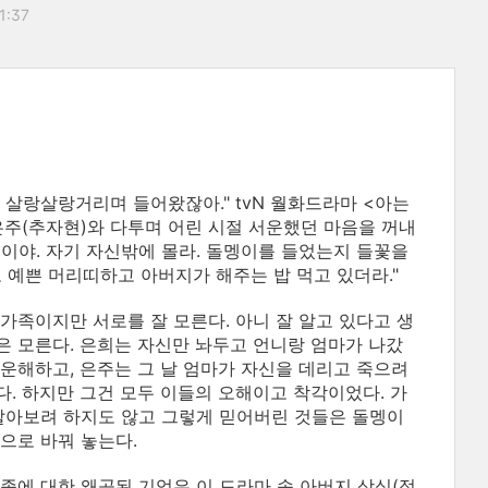
11:37
 살랑살랑거리며 들어왔잖아." tvN 월화드라마 <아는
은주(추자현)와 다투며 어린 시절 서운했던 마음을 꺼내
적이야. 자기 자신밖에 몰라. 돌멩이를 들었는지 들꽃을
고 예쁜 머리띠하고 아버지가 해주는 밥 먹고 있더라."
가족이지만 서로를 잘 모른다. 아니 잘 알고 있다고 생
 모른다. 은희는 자신만 놔두고 언니랑 엄마가 나갔
운해하고, 은주는 그 날 엄마가 자신을 데리고 죽으려
. 하지만 그건 모두 이들의 오해이고 착각이었다. 가
알아보려 하지도 않고 그렇게 믿어버린 것들은 돌멩이
으로 바꿔 놓는다.
족에 대한 왜곡된 기억은 이 드라마 속 아버지 상식(정