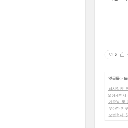
5
'
옛글들
>
드
'십시일반'
오정세여서 
'가족'이 툭
'우아한 친
'모범형사' 