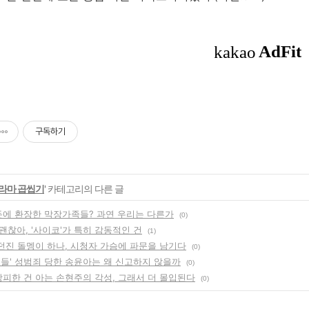
구독하기
라마 곱씹기
' 카테고리의 다른 글
 돈에 환장한 막장가족들? 과연 우리는 다른가
(0)
괜찮아, '사이코'가 특히 감동적인 건
(1)
 던진 돌멩이 하나, 시청자 가슴에 파문을 남기다
(0)
구들' 성범죄 당한 송윤아는 왜 신고하지 않을까
(0)
창피한 건 아는 손현주의 각성, 그래서 더 몰입된다
(0)