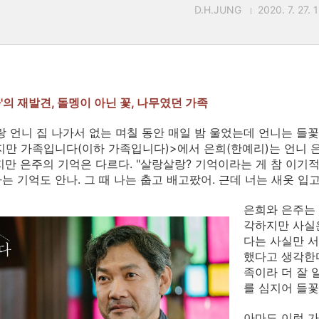
D.H.JUNG
2020. 7. 27. 
'의 재발견, 돌멩이 아닌 꽃, 나무였던 가족
랑 언니 집 나가서 없는 며칠 동안 매일 밤 울었는데 언니는 들꽃
지만 가족입니다(이하 가족입니다)>에서 은희(한예리)는 언니 
지만 은주의 기억은 다르다. "살랑살랑? 기억이라는 게 참 이기
는 기억도 안나. 그 때 나는 춥고 배고팠어. 근데 너는 새옷 입
은희와 은주는 
각하지만 사실은
다는 사실만 서
했다고 생각한다
족이라 더 잘 
를 심지어 들꽃
아마도 이런 가