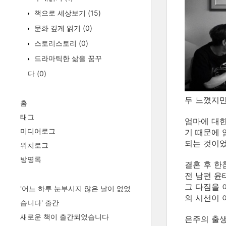
책으로 세상보기
(15)
문화 깊게 읽기
(0)
스토리스토리
(0)
드라마틱한 삶을 꿈꾸
다
(0)
두 느꼈지만
홈
태그
엄마에 대한
미디어로그
기 때문에 
되는 것이었
위치로그
방명록
결혼 후 한
전 남편 윤
그 다짐을 
'어느 하루 눈부시지 않은 날이 없었
의 시선이 
습니다' 출간
새로운 책이 출간되었습니다
은주의 출생