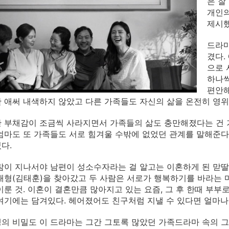
은 잘
개인의
제시했
드라마
겼다.
으로 
하나씩
편안해
 애써 내색하지 않았고 다른 가족들도 자신의 삶을 온전히 영위
 부채감이 조금씩 사라지면서 가족들의 삶도 충만해졌다는 건 
엄마도 또 가족들도 서로 힘겨울 수밖에 없었던 관계를 말해준다
다.
참이 지나서야 남편이 성소수자라는 걸 알고는 이혼하게 된 맏딸
태형(김태훈)을 찾아갔고 두 사람은 서로가 행복하기를 바라는 
이룬 것. 이혼이 결혼만큼 많아지고 있는 요즘, 그 후 한때 부부
여기에는 담겨있다. 헤어졌어도 친구처럼 지낼 수 있다면 얼마나
의 비밀도 이 드라마는 그간 그토록 많았던 가족드라마 속의 그