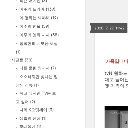
리슨 어게인
(3)
이주의 드라마
(139)
이 영화는 봐야해
(19)
이주의 인물
(59)
2020. 7. 27. 11:42
이주의 영화 대사
(38)
정덕현의 네모난 세상
(1)
새글들
(30)
'가족입니다
나를 울린 명대사
(7)
tvN 월화
소소하지만 빛나는 일
대로 들어선
상의 리뷰
(1)
옛 가족의 
죽고 싶지만 TV는 보
고 싶어
(2)
나의 K오딧세이
(3)
생활의 단상
(1)
무대읽기
(1)