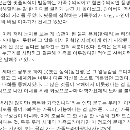
끈끈한 핏줄의식이 발동하는 가족주의적이고 혈연주의적인 풍경 
억해달라는 말 한 마디를 쿨하게 남긴 채 돌아섰고, 친아버지 역
와의 거리를 두었다. 핏줄에 집착하는 가족주의가 아닌, 타인이
의 비밀 이야기가 건네고 있었다.
 이리 저리 눈치를 보는 게 습관이 된 둘째 은희(한예리)는 타
 꺼내놓지 못했던 그 말을 이제 찬혁(김지석)에게 하기 시작했다
갖게 된 것은 남다른 남자친구 찬혁 덕분이었다. 찬혁은 은희네
 누군가를 사랑하고 결혼해 가족을 이루겠다면 적어도 찬혁처럼
은 말해주고 있다.
 제대로 공부도 하지 못했던 상식(정진영)은 그 열등감을 드디
했고 그 세계와는 너무나 다른 자신을 스스로 괴롭혔던 그였다.
 대화를 통해서였다. 그 많은 것들이 오해에서 비롯됐다는 걸 
밖으로 나간 아내를 위해 화상으로나마 대학가요제의 노래를 불
완벽하진 않지만) 행복한 가족입니다'라는 엔딩 문구는 우리가 
서로를 들여다봐주는 가족이 가능하다는 걸 말해준다. 그간 가족
족 구성원이 아니라, 이제 조금씩 그 한 사람 한 사람의 진짜
하다는 것. 무릇 우리 시대의 가족드라마라면 이 정도의 문제의식
는 간만에 보는 공감 가는 가족드라마였다.(사진:tvN)