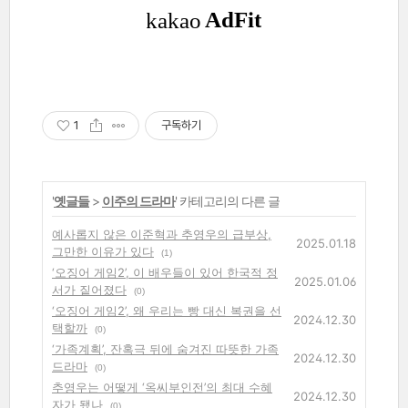
1
구독하기
'
옛글들
>
이주의 드라마
' 카테고리의 다른 글
예사롭지 않은 이준혁과 추영우의 급부상,
2025.01.18
그만한 이유가 있다
(1)
‘오징어 게임2’, 이 배우들이 있어 한국적 정
2025.01.06
서가 짙어졌다
(0)
‘오징어 게임2’, 왜 우리는 빵 대신 복권을 선
2024.12.30
택할까
(0)
‘가족계획’, 잔혹극 뒤에 숨겨진 따뜻한 가족
2024.12.30
드라마
(0)
추영우는 어떻게 ‘옥씨부인전’의 최대 수혜
2024.12.30
자가 됐나
(0)