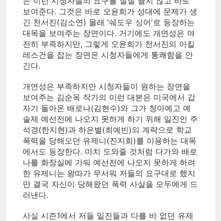
는 이런 시청자들의 요구를 질질 끌지 않고 바로
보여준다. 그것은 바로 오윤희가 성대에 문제가 생
긴 천서진(김소연) 몰래 '쉐도우 싱어'로 등장하는
대목을 보여주는 장면이다. 거기에도 개연성은 여
전히 부족하지만, 그렇게 오윤희가 천서진의 아킬
레스건을 잡는 장면은 시청자들에게 통쾌함을 안
긴다.
개연성은 부족하지만 시청자들이 원하는 장면을
보여주는 김순옥 작가의 이런 대본은 미국에서 갑
자기 돌아온 배로나(김현수)와 그가 청아예고 예
술제 예선전에 나오지 못하게 하기 위해 일진인 주
석경(한지현)과 하은별(최예빈)의 계략으로 학교
폭력을 당해오던 유제니(진지희)를 이용하는 대목
에서도 등장한다. 마치 도와줄 것처럼 다가와 배로
나를 화장실에 가둬 예선전에 나오지 못하게 하려
한 유제니는 왕따가 무서워 저들의 요구대로 했지
만 결국 자신이 당해왔던 폭력 사실을 모두에게 드
러낸다.
사실 시즌1에서 저들 일진들과 다를 바 없던 유제