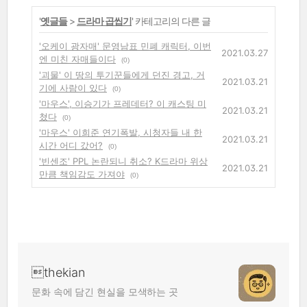
'
옛글들
>
드라마 곱씹기
' 카테고리의 다른 글
'오케이 광자매' 문영남표 민폐 캐릭터, 이번
2021.03.27
엔 미친 자매들이다
(0)
'괴물' 이 땅의 투기꾼들에게 던진 경고, 거
2021.03.21
기에 사람이 있다
(0)
'마우스', 이승기가 프레데터? 이 캐스팅 미
2021.03.21
쳤다
(0)
'마우스' 이희준 연기폭발, 시청자들 내 한
2021.03.21
시간 어디 갔어?
(0)
'빈센조' PPL 논란되니 취소? K드라마 위상
2021.03.21
만큼 책임감도 가져야
(0)
thekian
문화 속에 담긴 현실을 모색하는 곳