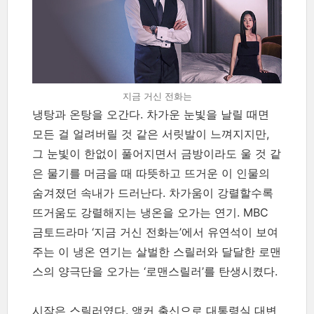
지금 거신 전화는
냉탕과 온탕을 오간다. 차가운 눈빛을 날릴 때면
모든 걸 얼려버릴 것 같은 서릿발이 느껴지지만,
그 눈빛이 한없이 풀어지면서 금방이라도 울 것 같
은 물기를 머금을 때 따뜻하고 뜨거운 이 인물의
숨겨졌던 속내가 드러난다. 차가움이 강렬할수록
뜨거움도 강렬해지는 냉온을 오가는 연기. MBC
금토드라마 ‘지금 거신 전화는’에서 유연석이 보여
주는 이 냉온 연기는 살벌한 스릴러와 달달한 로맨
스의 양극단을 오가는 ‘로맨스릴러’를 탄생시켰다.
시작은 스릴러였다. 앵커 출신으로 대통령실 대변