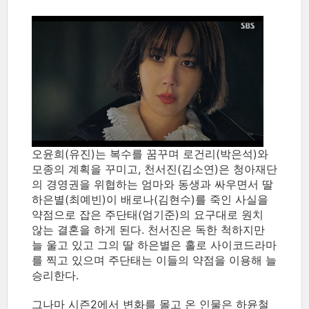
오윤희(유진)는 복수를 꿈꾸며 로건리(박은석)와
모종의 계획을 꾸미고, 천서진(김소연)은 청아재단
의 경영권을 위협하는 엄마와 동생과 싸우면서 딸
하은별(최예빈)이 배로나(김현수)를 죽인 사실을
약점으로 잡은 주단태(엄기준)의 요구대로 원치
않는 결혼을 하게 된다. 천서진은 독한 척하지만
늘 울고 있고 그의 딸 하은별은 홀로 사이코드라마
를 찍고 있으며 주단태는 이들의 약점을 이용해 늘
승리한다.
그나마 시즌2에서 변화를 몰고 온 인물은 하윤철