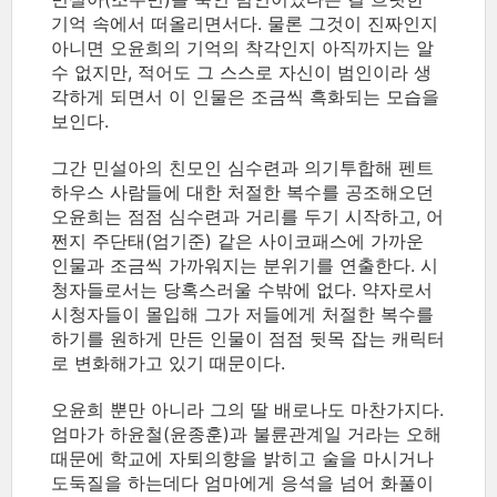
기억 속에서 떠올리면서다. 물론 그것이 진짜인지
아니면 오윤희의 기억의 착각인지 아직까지는 알
수 없지만, 적어도 그 스스로 자신이 범인이라 생
각하게 되면서 이 인물은 조금씩 흑화되는 모습을
보인다.
그간 민설아의 친모인 심수련과 의기투합해 펜트
하우스 사람들에 대한 처절한 복수를 공조해오던
오윤희는 점점 심수련과 거리를 두기 시작하고, 어
쩐지 주단태(엄기준) 같은 사이코패스에 가까운
인물과 조금씩 가까워지는 분위기를 연출한다. 시
청자들로서는 당혹스러울 수밖에 없다. 약자로서
시청자들이 몰입해 그가 저들에게 처절한 복수를
하기를 원하게 만든 인물이 점점 뒷목 잡는 캐릭터
로 변화해가고 있기 때문이다.
오윤희 뿐만 아니라 그의 딸 배로나도 마찬가지다.
엄마가 하윤철(윤종훈)과 불륜관계일 거라는 오해
때문에 학교에 자퇴의향을 밝히고 술을 마시거나
도둑질을 하는데다 엄마에게 응석을 넘어 화풀이