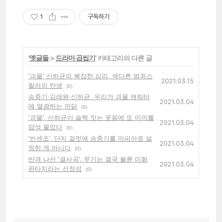
1
구독하기
'
옛글들
>
드라마 곱씹기
' 카테고리의 다른 글
'괴물' 신하균의 복잡한 심리, 색다른 범죄스
2021.03.15
릴러의 탄생
(0)
송중기·김래원·신하균, 우리가 괴물 캐릭터
2021.03.04
에 열광하는 까닭
(0)
'괴물', 신하균이 슬쩍 짓는 웃음에 또 미끼를
2021.03.04
덥석 물었다
(0)
'빈센조', 단지 겉멋에 송중기를 마피아로 설
2021.03.04
정한 게 아니다
(0)
반격 나선 '결사곡', 무기는 결국 불륜 미화
2021.03.04
판타지라는 선정성
(0)