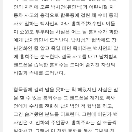
인의 자리에 오른 백사언(유연석)과 어린시절 자
동차 사고의 충격으로 함묵증에 걸린 채 수어 통역
사로 일하는 백사언의 아내 홍희주(채수빈). 이들
이 쇼윈도 부부라는 사실은 어느 날 홍희주가 괴한
에게 납치되면서 드러난다. 납치범의 협박에도 장
난전화인 줄 알고 죽일 테면 죽이라는 백사언의 말
에 홍희주는 분노한다. 결국 사고를 내고 납치범의
핸드폰을 습득한 홍희주는 드디어 숨겨진 자신의
비밀과 속내를 드러낸다.
함묵증에 걸려 말을 못하는 척 해왔지만 사실은 말
을 할 수 있는 홍희주는 그 핸드폰을 계기로 백사
언에게 수시로 전화해 납치범인 척 협박을 하고,
그간 숨겨왔던 분노를 터트린다. 그런데 어딘가 백
사언은 이 전화의 주인공이 홍희주라는 걸 조금씩
알아채고, 그래서 이 전화 통화를 통해 그녀의 진