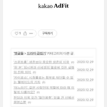
1
구독하기
'
옛글들
>
드라마 곱씹기
' 카테고리의 다른 글
'스위트홈', 생존보다 중요한 생존의 이유
2020.12.29
(0)
'런 온', 임시완과 신세경의 멜로에 깃든 설렘
2020.12.29
의 진짜 의미
(0)
'카이로스', 시청률로는 함부로 재단할 수 없
2020.12.29
는 웰메이드의 가치
(0)
'며느라기', 같은 사람인데 역할에 따라 왜 이
2020.12.29
렇게 다를까요?
(0)
천당과 지옥 오간 '철인왕후', 믿을 건 신혜선
2020.12.29
원맨쇼뿐
(0)