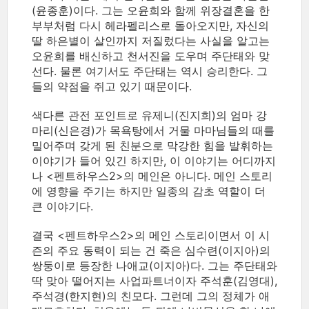
(윤종훈)이다. 그는 오윤희와 함께 위장결혼을 한
부부처럼 다시 헤라펠리스로 돌아오지만, 자신의
딸 하은별이 살인까지 저질렀다는 사실을 알고는
오윤희를 배신하고 천서진을 도우며 주단태와 맞
선다. 물론 여기서도 주단태는 역시 승리한다. 그
들의 약점을 쥐고 있기 때문이다.
색다른 관전 포인트로 유제니(진지희)의 엄마 강
마리(신은경)가 목욕탕에서 거물 마마님들의 때를
밀어주며 갖게 된 친분으로 막강한 힘을 발휘하는
이야기가 들어 있긴 하지만, 이 이야기는 어디까지
나 <펜트하우스2>의 메인은 아니다. 메인 스토리
에 영향을 주기는 하지만 일종의 감초 역할이 더
큰 이야기다.
결국 <펜트하우스2>의 메인 스토리이면서 이 시
즌의 주요 동력이 되는 건 죽은 심수련(이지아)의
쌍둥이로 등장한 나애교(이지아)다. 그는 주단태와
딱 맞아 떨어지는 사업파트너이자 주석훈(김영대),
주석경(한지현)의 친모다. 그런데 그의 정체가 애