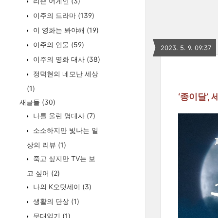
리슨 어게인
(3)
이주의 드라마
(139)
이 영화는 봐야해
(19)
이주의 인물
(59)
2023. 5. 9. 09:37
이주의 영화 대사
(38)
정덕현의 네모난 세상
(1)
‘종이달’,
새글들
(30)
나를 울린 명대사
(7)
소소하지만 빛나는 일
상의 리뷰
(1)
죽고 싶지만 TV는 보
고 싶어
(2)
나의 K오딧세이
(3)
생활의 단상
(1)
무대읽기
(1)