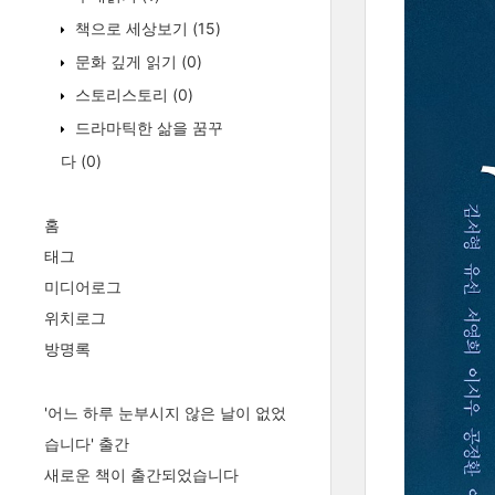
책으로 세상보기
(15)
문화 깊게 읽기
(0)
스토리스토리
(0)
드라마틱한 삶을 꿈꾸
다
(0)
홈
태그
미디어로그
위치로그
방명록
'어느 하루 눈부시지 않은 날이 없었
습니다' 출간
새로운 책이 출간되었습니다