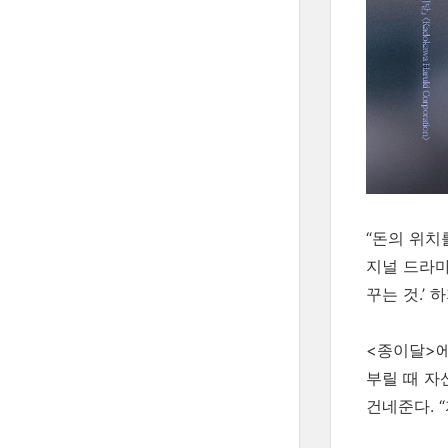
“돈의 위치
지널 드라마
꾸는 것.’
<종이달>에
부릴 때 자
건네준다. 