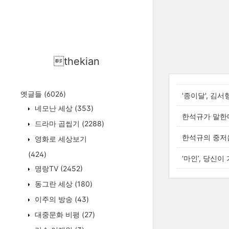
thekian
옛글들
(6026)
'종이달', 김
네모난 세상
(353)
한석규가 말한다
드라마 곱씹기
(2288)
한석규의 중저
영화로 세상보기
(424)
‘마인’, 당신이
명랑TV
(2452)
동그란 세상
(180)
이주의 방송
(43)
대중문화 비평
(27)