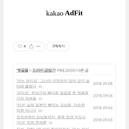
4
구독하기
'
옛글들
>
드라마 곱씹기
' 카테고리의 다른 글
'아는 와이프', 그나마 이정은이 있어 꼬인 실
2018.09.08
타래 풀렸다
(0)
'라이프', 문성근의 뼈아픈 일갈로 본 적폐청
2018.09.06
산의 어려움
(2)
'미션' 실제 일본인 뺨치는 김남희, 단순한
2018.09.04
악역 아니다
(0)
김의성부터 김남희까지, 뒷목 잡게 만드는
2018.09.03
'미션' 악역 존재론
(0)
지성, 강한나에 이어 한지민까지, ‘아는 와이