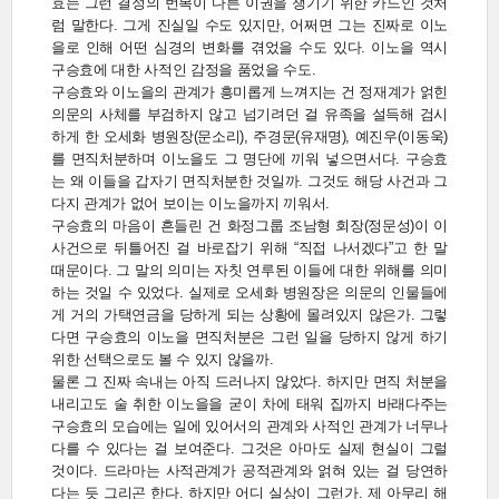
효는 그런 결정의 번복이 다른 이권을 챙기기 위한 카드인 것처
럼 말한다. 그게 진실일 수도 있지만, 어쩌면 그는 진짜로 이노
을로 인해 어떤 심경의 변화를 겪었을 수도 있다. 이노을 역시
구승효에 대한 사적인 감정을 품었을 수도.
구승효와 이노을의 관계가 흥미롭게 느껴지는 건 정재계가 얽힌
의문의 사체를 부검하지 않고 넘기려던 걸 유족을 설득해 검시
하게 한 오세화 병원장(문소리), 주경문(유재명), 예진우(이동욱)
를 면직처분하며 이노을도 그 명단에 끼워 넣으면서다. 구승효
는 왜 이들을 갑자기 면직처분한 것일까. 그것도 해당 사건과 그
다지 관계가 없어 보이는 이노을까지 끼워서.
구승효의 마음이 흔들린 건 화정그룹 조남형 회장(정문성)이 이
사건으로 뒤틀어진 걸 바로잡기 위해 “직접 나서겠다”고 한 말
때문이다. 그 말의 의미는 자칫 연루된 이들에 대한 위해를 의미
하는 것일 수 있었다. 실제로 오세화 병원장은 의문의 인물들에
게 거의 가택연금을 당하게 되는 상황에 몰려있지 않은가. 그렇
다면 구승효의 이노을 면직처분은 그런 일을 당하지 않게 하기
위한 선택으로도 볼 수 있지 않을까.
물론 그 진짜 속내는 아직 드러나지 않았다. 하지만 면직 처분을
내리고도 술 취한 이노을을 굳이 차에 태워 집까지 바래다주는
구승효의 모습에는 일에 있어서의 관계와 사적인 관계가 너무나
다를 수 있다는 걸 보여준다. 그것은 아마도 실제 현실이 그럴
것이다. 드라마는 사적관계가 공적관계와 얽혀 있는 걸 당연하
다는 듯 그리곤 한다. 하지만 어디 실상이 그런가. 제 아무리 해