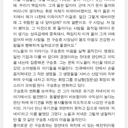
돼. 우리가 책임지자. 그게 옳은 일이야. 근데 거기 돈이 들어와
버리니까 생각하는 회로 자체가 바뀌어버렸어요. 뭐가 옳은 거
지에서 뭐가 나한테 이득이지? 이걸로. 일단 그렇게 돼버리면
왜 그 위험한 걸 내 앞마당에? 이게 결론이죠. 구 사장님. 저 많
이 봤어요. 그 이전으로 못 돌아가는 사람들. 움직일 때마다 돈
이 생기는 성과급제에 중독돼서, 책임지자 이게 옳아 그게 아예
없어져 버린 사람들. 전 구승효 사장님이 몸도 마음도 건강한 사
람들과 행복하게 일하셨으면 좋겠어요.”
이노을의 이 이야기는 구승효의 마음을 살짝 움직인다. 병원도
일반 기업과 다를 바 없다며 경영이라는 잣대로 판단하고 이익
을 내는데 집중해온 구승효. 그는 문득 이노을이 자신을 데리고
갔던 소아병동의 아기들을 떠올린다. 인큐베이터 안에서 손을
꼼지락대던 그 작은 생명들. 그 생명들을 ‘서비스 산업’이라 치부
하며 수익을 내자고 외치는 화정그룹 조남형(정문성) 회장의 목
소리가 오버랩 된다. 구승효는 변화하고 있다.
구승효의 변화를 보여주는 건 그가 데려온 유기견 저녁이의 이
야기에서도 발견된다. 동물병원이 비보험이라 수익성이 높다는
판단 하에 유기견을 위한 봉사활동에 의도적으로 나갔던 구승효
지만, 거기서 만난 유기견을 외면하지 못하고 집으로 데려와 ‘저
녁이’라고 이름 붙였던 그였다. 노을과 저녁은 그렇게 냉철하기
만 할 것 같던 구승효 사장의 마음을 움직인다.
흥미로운 건 구승효와는 정반대의 위치에 서 있는 예진우(이동