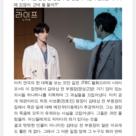
떼 갔잖아. 근데 뭘 물어?!”
마치 연극의 한 대목을 보는 것만 같은 JTBC 월화드라마 <라이
프>의 이 장면에서 김태상 전 부원장(문성근)은 거기 앉아 있는
의사들 하나하나를 지목하며 그 과실들을 끄집어낸다. 마치 공
개 재판이라도 하듯 이보훈(천호진) 원장이 김태상 전 부원장의
집에서 죽은 일에 대해 예진우(이동욱)가 추궁하지만, 그는 원장
의 죽음에 모두가 유죄라는 사실을 끄집어낸다. 그들은 과연 몰
랐을까. 자신들에게도 저마다의 죄가 있다는 것을.
결코 떳떳한 인물이 아니지만 김태상 전 부원장의 말은 아프게
도 틀린 게 없다. 그래서 그 아픈 일침 앞에 그 누구도 뭐라 반박