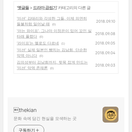
'
옛글들
>
드라마 곱씹기
' 카테고리의 다른 글
'미션' 김태리와 각성한 그들, 이제 의연히
2018.09.10
들불처럼 일어날 때
(0)
'아는 와이프', 그나마 이정은이 있어 꼬인 실
2018.09.08
타래 풀렸다
(0)
‘라이프’는 멜로도 다르네
2018.09.05
(1)
'미션' 실제 일본인 뺨치는 김남희, 단순한
2018.09.04
악역 아니다
(0)
김의성부터 김남희까지, 뒷목 잡게 만드는
2018.09.03
'미션' 악역 존재론
(0)
thekian
문화 속에 담긴 현실을 모색하는 곳
구독하기