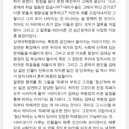
하지 못한다. 한참을 듣다 못한 예진우가 그에게 묻는다. “스스
로에게 하실 말씀은 없습니까? 대리수술도 그래서 하신 건가요?
다른 분들과 형평성을 맞추려고?” 타인의 죄를 끄집어내지만 그
렇다고 그의 죄가 사라지는 건 아니라는 걸 명백히 한 것이다.
적어도 이 자리에서 죄가 없는 이들은 없다. 모두가 잘못을 저질
렀다. 그리고 그 잘못을 떠안아준 건 심근경색으로 사망한 이보
훈 원장이었다.
상국대학병원이라는 특정한 공간에서 벌어지는 이야기지만, 이
장면은 확장해서 보면 우리네 국가와 정치, 사회에 산적해 있는
문제들을 떠올리게 한다. 그러고 보면 이보훈 원장이 김태상 부
원장의 집 옥상에서 떨어져 죽은 그 장면은 우리네 정치사의 안
타까운 죽음들을 떠올리게 한다. 그리고 그 문제의 원인을 김태
상 같은 인물이 단독으로 저지른 일인 양 단죄하는 일 역시 우리
가 정치사에서 흔히 봐왔던 일들이다.
잘못된 행위를 한 그들을 ‘적폐’라 부르고 그것을 ‘청산’하려 하
는 일은 당연하고 정당한 일이다. 하지만 그것으로 진정 적폐가
모두 사라지게 될까. <라이프>가 김태상 부원장의 아픈 일침을
통해 하려는 이야기는 좀 다르다. 그 적폐는 김태상 부원장 같은
외부의 적에게만 있는 게 아니라는 것이다. 우리도 그 시스템 속
에서 저마다의 ‘적폐’에 일조한 면이 있다. 그것까지 끄집어내고
‘청산’하려는 노력이 있어야 진정한 적폐청산이 가능하다는 것.
<라이프>가 다루는 인물들이 때론 인간다워 보이면서도 때론
같은 사람인지 알 수 없을 정도로 타인을 아프게 만드는 냉정한