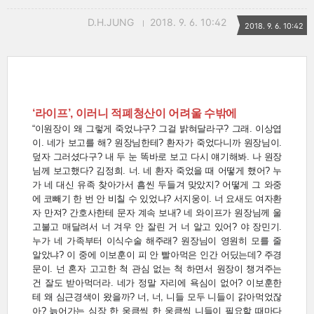
D.H.JUNG
2018. 9. 6. 10:42
2018. 9. 6. 10:42
‘라이프’, 이러니 적폐청산이 어려울 수밖에
“이원장이 왜 그렇게 죽었냐구? 그걸 밝혀달라구? 그래. 이상엽
이. 네가 보고를 해? 원장님한테? 환자가 죽었다니까 원장님이.
덮자 그러셨다구? 내 두 눈 똑바로 보고 다시 얘기해봐. 나 원장
님께 보고했다? 김정희. 너. 네 환자 죽었을 때 어떻게 했어? 누
가 네 대신 유족 찾아가서 흠씬 두들겨 맞았지? 어떻게 그 와중
에 코빼기 한 번 안 비칠 수 있었냐? 서지웅이. 너 요새도 여자환
자 만져? 간호사한테 문자 계속 보내? 네 와이프가 원장님께 울
고불고 매달려서 너 겨우 안 잘린 거 너 알고 있어? 야 장민기.
누가 네 가족부터 이식수술 해주래? 원장님이 영원히 모를 줄
알았냐? 이 중에 이보훈이 피 안 빨아먹은 인간 어딨는데? 주경
문이. 넌 혼자 고고한 척 관심 없는 척 하면서 원장이 챙겨주는
건 잘도 받아먹더라. 네가 정말 자리에 욕심이 없어? 이보훈한
테 왜 심근경색이 왔을까? 너, 너, 니들 모두 니들이 갉아먹었잖
아? 늙어가는 심장 한 웅큼씩 한 웅큼씩 니들이 필요할 때마다