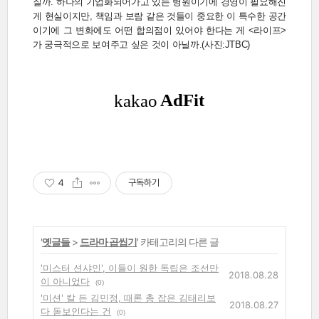
질까. 하나의 기업화되어가고 있는 병원이기에 경영이 필요해진
게 현실이지만, 책임과 보람 같은 것들이 중요한 이 특수한 공간
이기에 그 변화에도 어떤 합의점이 있어야 한다는 게 <라이프>
가 궁극적으로 보여주고 싶은 것이 아닐까.(사진:JTBC)
4
구독하기
'
옛글들
>
드라마 곱씹기
' 카테고리의 다른 글
'미스터 션샤인', 이들이 원한 독립은 조선만
2018.08.28
이 아니었다
(0)
'미션' 칼 든 김민정, 때론 총 잡은 김태리보
2018.08.27
다 돋보인다는 건
(0)