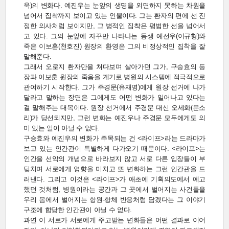
욱)의 변화다. 예진우는 눈앞의 생명을 외면하지 못하는 차원을
넘어서 집착까지 보이고 있는 인물이다. 그는 환자의 편에 선 진
정한 의사처럼 보이지만, 그 병적인 집착은 평범한 선을 넘어서
고 있다. 그의 눈앞에 자꾸만 나타나는 동생 예선우(이규형)와
죽은 이보훈(천호진) 원장의 환영은 그의 비정상적인 집착을 잘
말해준다.
그래서 오로지 환자만을 쳐다보며 살아가던 그가, 구승효의 등
장과 이보훈 원장의 죽음을 계기로 병원의 시스템에 적극적으로
관여하기 시작한다. 그가 주경문(유재명)에게 원장 선거에 나가
달라고 말하는 장면은 그에게도 어떤 변화가 일어나고 있다는
걸 말해주는 대목이다. 원장 선거에서 주경문 대신 오세화(문소
리)가 당선되지만, 그런 변화는 예진우나 주경문 모두에게도 의
미 있는 일이 아닐 수 없다.
구승효와 예진우의 변화가 주목되는 건 <라이프>라는 드라마가
보고 있는 인간관이 특별하게 다가오기 때문이다. <라이프>는
인간을 선악의 개념으로 바라보지 않고 서로 다른 입장들이 부
딪치며 서로에게 영향을 미치고 또 변화하는 그런 인간관을 드
러낸다. 그리고 이것은 <라이프>가 애초에 기획의도에서 예고
했던 것처럼, 병원이라는 공간과 그 곳에서 벌어지는 사건들을
우리 몸에서 벌어지는 항원-항체 반응처럼 담겠다는 그 이야기
구조에 합당한 인간관이 아닐 수 없다.
과연 이 서로가 서로에게 주고받는 변화들은 어떤 결과로 이어