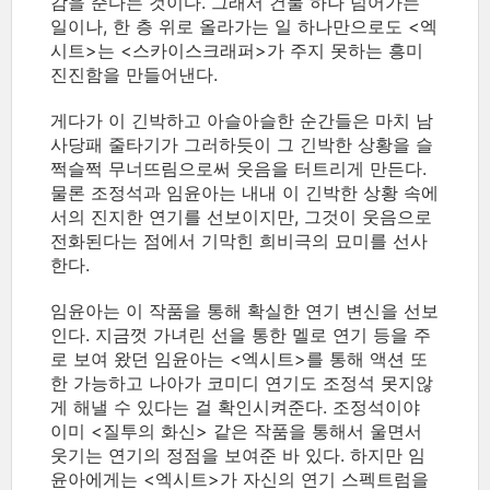
감을 준다는 것이다. 그래서 건물 하나 넘어가는
일이나, 한 층 위로 올라가는 일 하나만으로도 <엑
시트>는 <스카이스크래퍼>가 주지 못하는 흥미
진진함을 만들어낸다.
게다가 이 긴박하고 아슬아슬한 순간들은 마치 남
사당패 줄타기가 그러하듯이 그 긴박한 상황을 슬
쩍슬쩍 무너뜨림으로써 웃음을 터트리게 만든다.
물론 조정석과 임윤아는 내내 이 긴박한 상황 속에
서의 진지한 연기를 선보이지만, 그것이 웃음으로
전화된다는 점에서 기막힌 희비극의 묘미를 선사
한다.
임윤아는 이 작품을 통해 확실한 연기 변신을 선보
인다. 지금껏 가녀린 선을 통한 멜로 연기 등을 주
로 보여 왔던 임윤아는 <엑시트>를 통해 액션 또
한 가능하고 나아가 코미디 연기도 조정석 못지않
게 해낼 수 있다는 걸 확인시켜준다. 조정석이야
이미 <질투의 화신> 같은 작품을 통해서 울면서
웃기는 연기의 정점을 보여준 바 있다. 하지만 임
윤아에게는 <엑시트>가 자신의 연기 스펙트럼을