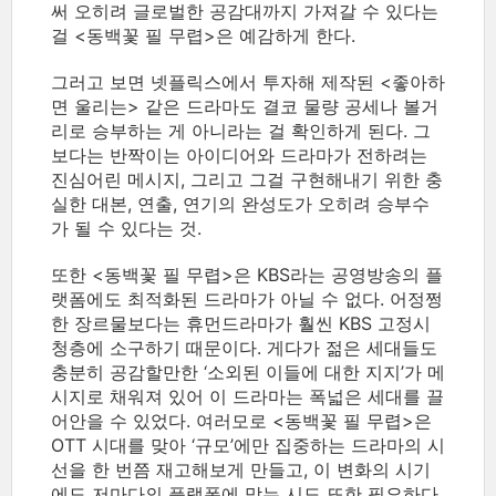
써 오히려 글로벌한 공감대까지 가져갈 수 있다는
걸 <동백꽃 필 무렵>은 예감하게 한다.
그러고 보면 넷플릭스에서 투자해 제작된 <좋아하
면 울리는> 같은 드라마도 결코 물량 공세나 볼거
리로 승부하는 게 아니라는 걸 확인하게 된다. 그
보다는 반짝이는 아이디어와 드라마가 전하려는
진심어린 메시지, 그리고 그걸 구현해내기 위한 충
실한 대본, 연출, 연기의 완성도가 오히려 승부수
가 될 수 있다는 것.
또한 <동백꽃 필 무렵>은 KBS라는 공영방송의 플
랫폼에도 최적화된 드라마가 아닐 수 없다. 어정쩡
한 장르물보다는 휴먼드라마가 훨씬 KBS 고정시
청층에 소구하기 때문이다. 게다가 젊은 세대들도
충분히 공감할만한 ‘소외된 이들에 대한 지지’가 메
시지로 채워져 있어 이 드라마는 폭넓은 세대를 끌
어안을 수 있었다. 여러모로 <동백꽃 필 무렵>은
OTT 시대를 맞아 ‘규모’에만 집중하는 드라마의 시
선을 한 번쯤 재고해보게 만들고, 이 변화의 시기
에도 저마다의 플랫폼에 맞는 시도 또한 필요하다