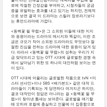
불이’라는 연쇄살인범이라는 캐릭터를 투입해 멜
로에 적절한 긴장감을 부여하고, 시청자들의 궁금
증을 유발하는 효과를 내고 있기는 하지만, 전체적
으로 보면 결국 이 드라마는 스릴러 장르라기보다
는 휴먼드라마에 가깝다.
<동백꽃 필 무렵>은 그 소외된 이들에 대한 지지
와 응원이라는 드라마의 메시지와 똑같이, 이런 조
금은 규모가 작아 소외된 드라마라도 무엇보다 절
절한 진심을 전하는 드라마에 대한 응원이 담겨 있
다. 따라서 <동백꽃 필 무렵>의 성취는 우리가 지
금 맞닥뜨리고 있는 OTT 시대에 글로벌한 경쟁 속
에서 살아남기 위한 또 하나의 대안처럼 보이는 면
이 있다.
OTT 시대에 어울리는 글로벌한 작품으로 tvN <미
스터 션샤인>이나 SBS <배가본드> 같은 대작 드
라마들이 기획되는 게 당연하다 여겨지곤 하지만,
결코 대작만이 정답은 아니라는 걸 <동백꽃 필 무
렵>이 찾아낸 틈새는 보여준다. 글로벌을 얘기할
때 오히려 로컬에 충실하고 인물에 더 집중함으로