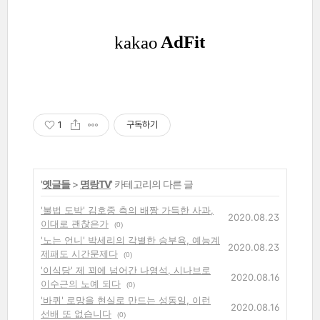
1
구독하기
'
옛글들
>
명랑TV
' 카테고리의 다른 글
'불법 도박' 김호중 측의 배짱 가득한 사과,
2020.08.23
이대로 괜찮은가
(0)
'노는 언니' 박세리의 각별한 승부욕, 예능계
2020.08.23
제패도 시간문제다
(0)
'이식당' 제 꾀에 넘어간 나영석, 시나브로
2020.08.16
이수근의 노예 되다
(0)
'바퀴' 로망을 현실로 만드는 성동일, 이런
2020.08.16
선배 또 없습니다
(0)