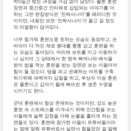
박5일간 받는 과정을 가감 없이 담았다. 물론 훈련
장면과 중간중간 인터뷰로 삽입되는 이야기를 더
하는 그런 편집방식은 '진짜사나이'를 패러디한 것
이지만, 내용만 보면 '진짜사나이'가 울고 갈 정도
의 리얼함이 담겨있다.
너무 힘겨워 훈련도중 토하는 모습도 등장하고, 손
바닥이 다 까진 채로 붕대를 퉁퉁 감고 훈련을 하
는 모습도 들어있다. 머리에 보트를 이고 이동하거
나 심지어 그 상태에서 한 명씩 빠져나와 배식을
받아 밥을 먹는 훈련을 받는 장면은 보는 이들마저
힘이 들 정도다. 땅을 파고 은폐하는 비트를 구축
하기위해 새벽까지 삽질을 하고, 부상자 이송 훈련
은 물론이고 갑자기 물에 빠뜨린 후 생존 수영을
시키기도 한다.
군대 훈련에서 항상 존재하는 것이지만, 강도 높은
훈련 속 스트레스를 이겨내기 위해 안간힘을 쓰는
이들에게 슬쩍 감정을 더해 눈물을 흘리게 하는 장
면들도 있다. 훈련에 참가한 이들이 유튜버들이라
는 점에 맞춰 유튜버로서 살면서 힘들었던 걸 말해