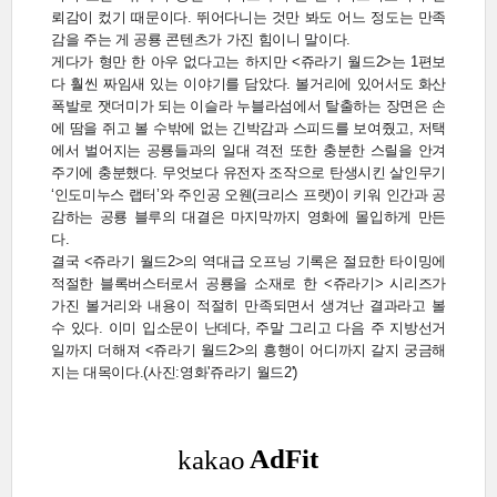
뢰감이 컸기 때문이다. 뛰어다니는 것만 봐도 어느 정도는 만족
감을 주는 게 공룡 콘텐츠가 가진 힘이니 말이다.
게다가 형만 한 아우 없다고는 하지만 <쥬라기 월드2>는 1편보
다 훨씬 짜임새 있는 이야기를 담았다. 볼거리에 있어서도 화산
폭발로 잿더미가 되는 이슬라 누블라섬에서 탈출하는 장면은 손
에 땀을 쥐고 볼 수밖에 없는 긴박감과 스피드를 보여줬고, 저택
에서 벌어지는 공룡들과의 일대 격전 또한 충분한 스릴을 안겨
주기에 충분했다. 무엇보다 유전자 조작으로 탄생시킨 살인무기
‘인도미누스 랩터’와 주인공 오웬(크리스 프랫)이 키워 인간과 공
감하는 공룡 블루의 대결은 마지막까지 영화에 몰입하게 만든
다.
결국 <쥬라기 월드2>의 역대급 오프닝 기록은 절묘한 타이밍에
적절한 블록버스터로서 공룡을 소재로 한 <쥬라기> 시리즈가
가진 볼거리와 내용이 적절히 만족되면서 생겨난 결과라고 볼
수 있다. 이미 입소문이 난데다, 주말 그리고 다음 주 지방선거
일까지 더해져 <쥬라기 월드2>의 흥행이 어디까지 갈지 궁금해
지는 대목이다.(사진:영화'쥬라기 월드2')