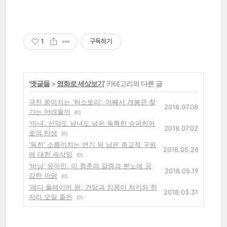
1
구독하기
'
옛글들
>
영화로 세상보기
' 카테고리의 다른 글
극찬 쏟아지는 '허스토리', 어째서 개봉관 찾
2018.07.08
기는 어려울까
(0)
‘마녀’, 선악도 남녀도 넘은 독특한 슈퍼히어
2018.07.02
로의 탄생
(0)
'독전' 소름끼치는 연기 뒤 남은 종교적 구원
2018.05.26
에 대한 속삭임
(0)
'버닝' 유아인, 이 청춘의 갈증과 분노에 공
2018.05.19
감한 까닭
(0)
‘레디 플레이어 원’, 건담과 킹콩이 처키와 한
2018.03.31
자리 모일 줄은
(0)