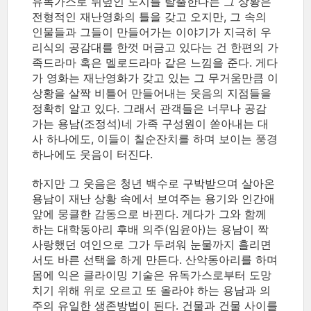
유독가스로 뒤덮인 도시를 탈출한다는 그 상황은
전형적인 재난영화의 틀을 갖고 오지만, 그 속의
인물들과 그들이 만들어가는 이야기가 지극히 우
리식의 공감대를 한껏 머금고 있다는 건 한편의 가
족드라마 혹은 멜로드라마 같은 느낌을 준다. 게다
가 영화는 재난영화가 갖고 있는 그 무거움만큼 이
상황을 살짝 비틀어 만들어내는 웃음의 지점들을
정확히 알고 있다. 그래서 관객들은 너무나 공감
가는 용남(조정석)네 가족 구성원이 쏟아내는 대
사 하나에도, 이들이 칠순잔치를 하며 보이는 풍경
하나에도 웃음이 터진다.
하지만 그 웃음은 청년 백수로 구박받으며 살아온
용남이 재난 상황 속에서 보여주는 용기와 인간애
앞에 뭉클한 감동으로 바뀐다. 게다가 그와 함께
하는 대학동아리 후배 의주(임윤아)는 용남이 짝
사랑했던 여인으로 그가 두려워 눈물까지 흘리면
서도 바른 선택을 하게 만든다. 산악동아리를 하며
몸에 익은 클라이밍 기술은 유독가스로부터 도망
치기 위해 위로 오르고 또 올라야 하는 용남과 의
주의 유일한 생존방법이 된다. 건물과 건물 사이를