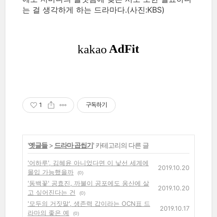
는 걸 생각하게 하는 드라마다.(사진:KBS)
1
구독하기
'
옛글들
>
드라마 곱씹기
' 카테고리의 다른 글
'어하루', 김혜윤 아니었다면 이 낯선 세계에
2019.10.20
몰입 가능했을까
(0)
'동백꽃' 공효진, 까불이 공포에도 옹산에 살
2019.10.20
고 싶어진다는 건
(0)
'모두의 거짓말', 생존력 갑이라는 OCN표 드
2019.10.17
라마의 좋은 예
(0)