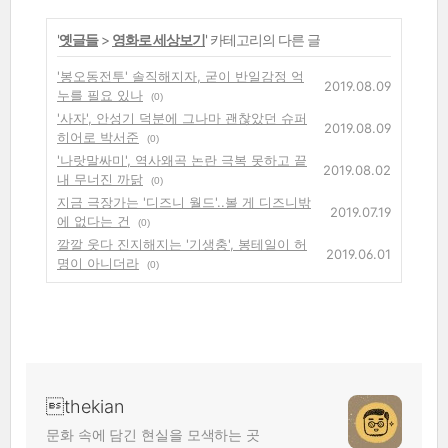
'
옛글들
>
영화로 세상보기
' 카테고리의 다른 글
'봉오동전투' 솔직해지자, 굳이 반일감정 억
2019.08.09
누를 필요 있나
(0)
'사자', 안성기 덕분에 그나마 괜찮았던 슈퍼
2019.08.09
히어로 박서준
(0)
'나랏말싸미', 역사왜곡 논란 극복 못하고 끝
2019.08.02
내 무너진 까닭
(0)
지금 극장가는 '디즈니 월드'..볼 게 디즈니밖
2019.07.19
에 없다는 건
(0)
깔깔 웃다 진지해지는 '기생충', 봉테일이 허
2019.06.01
명이 아니더라
(0)
thekian
문화 속에 담긴 현실을 모색하는 곳