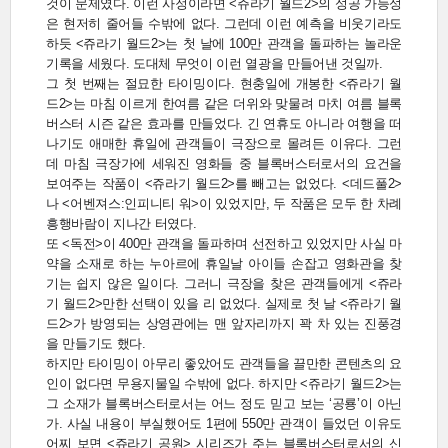
것이 문제였다. 이런 사정이라면 <쥬라기 월드2>의 성공 가능성
은 현저히 줄어들 수밖에 없다. 그런데 이런 예측을 비웃기라도
하듯 <쥬라기 월드2>는 첫 날에 100만 관객을 돌파하는 놀라운
기록을 세웠다. 도대체 무엇이 이런 열광을 만들어낸 것일까.
그 첫 번째는 절묘한 타이밍이다. 현충일에 개봉한 <쥬라기 월
드2>는 마침 이르게 한여름 같은 더위와 맞물려 마치 여름 블록
버스터 시즌 같은 효과를 만들었다. 긴 연휴도 아니라 여행을 떠
나기도 애매한 휴일에 관객들이 극장으로 몰려든 이유다. 그런
데 마침 극장가에 세워진 영화들 중 블록버스터로서의 요건을
보여주는 작품이 <쥬라기 월드2>를 빼고는 없었다. <데드풀2>
나 <어벤져스:인피니티 워>이 있었지만, 두 작품은 모두 한 차례
흥행바람이 지나간 터였다.
또 <독전>이 400만 관객을 돌파하며 선전하고 있었지만 사실 마
약을 소재로 하는 누아르에 휴일날 아이들 손잡고 영화관을 찾
기는 쉽지 않은 일이다. 그러니 극장을 찾은 관객들에게 <쥬라
기 월드2>만한 선택이 있을 리 없었다. 실제로 첫 날 <쥬라기 월
드2>가 방영되는 상영관에는 맨 앞자리까지 꽉 차 있는 진풍경
을 만들기도 했다.
하지만 타이밍이 아무리 좋았어도 관객들을 끌만한 콘텐츠의 요
인이 없다면 무용지물일 수밖에 없다. 하지만 <쥬라기 월드2>는
그 소재가 블록버스터로서는 어느 정도 믿고 보는 ‘공룡’이 아닌
가. 사실 내용이 부실했어도 1편에 550만 관객이 들었던 이유도
어찌 보면 <쥬라기 공원> 시리즈가 주는 블록버스터로서의 신