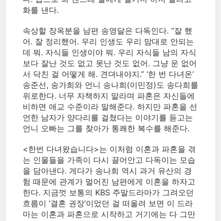
화를 낸다.
속상할 장옥분을 남편 송영달은 다독인다. “잘 했
어. 잘 정리했어. 우리 인생도 우리 맘대로 안되는
데 뭐. 자식들 인생이야 뭐. 우리 자식들 남의 자식
보다 잘난 것도 없고 못난 것도 없어. 그냥 운 없어
서 닥친 걸 어떻게 해. 견뎌내야지.” ‘한 번 다녀온’
송준선, 송가희와 언니 송나희(이민정)도 송다희를
위로한다. 너무 자책하지 말라며 파혼은 자신들에
비하면 애교 수준이라 말해준다. 하지만 파혼을 선
언한 남자가 양다리를 걸쳤다는 이야기를 듣고는
언니 오빠는 그를 찾아가 통쾌한 복수를 해준다.
<한번 다녀왔습니다>는 이처럼 이혼과 파혼을 겪
는 인물들을 가족이 다시 끌어안고 다독이는 모습
을 담아낸다. 게다가 송나희 역시 과거 유산의 경
험 때문에 관계가 멀어진 남편에게 이혼을 하자고
한다. 지금껏 보통의 KBS 주말드라마가 그려오던
흐름이 ‘결혼 권장’이었던 걸 떠올려 보면 이 드라
마는 이혼과 파혼으로 시작하고 거기에는 다 그만