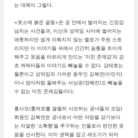
는 대목이 그렇다.
<옷소매 붉은 끝동>은 궁 안에서 벌어지는 긴장감
넘치는 사건들과, 이산과 성덕임 사이에 벌어지는
애틋하지만 쉽게 이뤄지지 않는 멜로가 주된 스토
리지만 이 이야기들 속에서 간간히 숨통을 트이게
해주고 웃음을 터트리게 만드는 ‘미친 존재감’의 감
초 캐릭터들의 이야기도 빼놓을 수 없다. 강태호는
물론이고 성덕임의 가까운 동무인 김복연(이민지)
이나 엄마처럼 돌봐주는 서상궁(장혜진)도 빼놓을
수 없는 미친 존재감들이다.
홍사모(홍덕로를 열렬히 사모하는 궁녀들의 모임)
회원인 김복연은 궁녀로서 어떤 야망을 갖기보다
는 자잘한 ‘소확행’을 추구하는 인물로서 편안한 웃
음을 선사한다. 이미 권력을 잡고 세도가가 되어