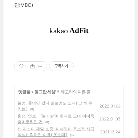
진:MBC)
1
구독하기
'
옛글들
>
동그란 세상
' 카테고리의 다른 글
불멍, 물멍만 있나 멜로멍도 있다(‘그 해 우
2022.01.06
리는’)
(0)
환생, 업보... ‘불가살’이 현대로 오며 더더욱
2022.01.03
흥미로워진 건
(0)
제 자신이 제일 소중, 이세영이 독보적 사극
2021.12.24
여성캐릭터인 이유(‘옷소매’)
(0)