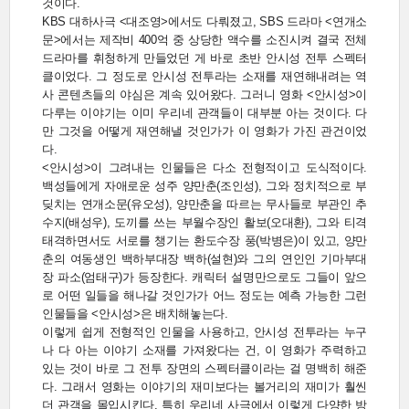
것이다.
KBS 대하사극 <대조영>에서도 다뤄졌고, SBS 드라마 <연개소
문>에서는 제작비 400억 중 상당한 액수를 소진시켜 결국 전체
드라마를 휘청하게 만들었던 게 바로 초반 안시성 전투 스펙터
클이었다. 그 정도로 안시성 전투라는 소재를 재연해내려는 역
사 콘텐츠들의 야심은 계속 있어왔다. 그러니 영화 <안시성>이
다루는 이야기는 이미 우리네 관객들이 대부분 아는 것이다. 다
만 그것을 어떻게 재연해낼 것인가가 이 영화가 가진 관건이었
다.
<안시성>이 그려내는 인물들은 다소 전형적이고 도식적이다.
백성들에게 자애로운 성주 양만춘(조인성), 그와 정치적으로 부
딪치는 연개소문(유오성), 양만춘을 따르는 무사들로 부관인 추
수지(배성우), 도끼를 쓰는 부월수장인 활보(오대환), 그와 티격
태격하면서도 서로를 챙기는 환도수장 풍(박병은)이 있고, 양만
춘의 여동생인 백하부대장 백하(설현)와 그의 연인인 기마부대
장 파소(엄태구)가 등장한다. 캐릭터 설명만으로도 그들이 앞으
로 어떤 일들을 해나갈 것인가가 어느 정도는 예측 가능한 그런
인물들을 <안시성>은 배치해놓는다.
이렇게 쉽게 전형적인 인물을 사용하고, 안시성 전투라는 누구
나 다 아는 이야기 소재를 가져왔다는 건, 이 영화가 주력하고
있는 것이 바로 그 전투 장면의 스펙터클이라는 걸 명백히 해준
다. 그래서 영화는 이야기의 재미보다는 볼거리의 재미가 훨씬
더 관객을 몰입시킨다. 특히 우리네 사극에서 이렇게 다양한 방