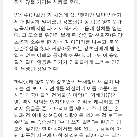
하지 않을 거라는 신뢰를 준다.
양치수(안길강)가 처음에 접근했지만 일단 방어기
제가 발동해 밀어냈던 강초연(이정은)은 양치수가
장옥자(백지원)와 가까워지자 마음에 상처를 입는
다. 그 모습을 우연히 보게 된 송영달(천호진)은 강
초연과 소주를 한 잔 하며 이야기를 나누고, 불쑥
단란주점을 했다 커밍아웃 하는 강초연에게 별 선
입견 없는 이해와 공감을 해준다. 아마도 이 송영
달의 말과 행동은 작가가 인물들에게 느끼는 연민
이 투영된 것일 게다.
하다못해 양치수와 강초연이 노래방에서 같이 나
오는 걸 보고 그 관계를 의심하며 이를 소문내는
시장 아줌마들인 건어물(신미영)과 꽈배기(김가
영) 역시 악의는 없지만 입이 가벼운 캐릭터로 그
려져 웃음을 준다. 대리비를 제대로 주지 않는 손
님과 전 아내 성현경이 실랑이를 벌이는 걸 보고는
주먹을 든 송준선이 "주먹 쓰지 말라"는 현경의 엄
포에 맞기만 한 대목에서도 쓸데없는 무용담이 아
닌 따뜻한 서로에 대한 생각만을 담아내려는 작가