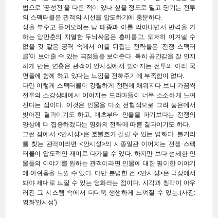
법으로 ‘공성전’을 다룬 적이 있나 싶을 정도로 밀고 당기는 전투
의 스펙터클은 관객의 시선을 압도하기에 충분하다.
성을 부수고 들어오려는 당 태종과 이를 막아내면서 반격을 가
하는 양만춘의 치열한 두뇌싸움은 흥미롭고, 도저히 이겨낼 수
없을 것 같은 공격 속에서 이를 뒤집는 전략들은 ‘전쟁 스펙터
클’이 보여줄 수 있는 극점들을 보여준다. 특히 공간감을 잘 인지
하게 만든 연출은 관객이 안시성에서 벌어지는 전투의 여러 국
면들에 함께 하고 있다는 느낌을 전해주기에 부족함이 없다.
다만 이렇게 스펙터클이 강렬하게 전편에 채워지다 보니 가끔씩
전투의 소강상태에서 이어지는 드라마들이 너무 소소하게 느껴
진다는 점이다. 이것은 인물을 다소 전형적으로 그려 놓은데서
빚어진 결과이기도 하고, 애초부터 인물을 파기보다는 전쟁의
양상에 더 집중하겠다는 영화의 전략에 따른 결과이기도 하다.
그런 점에서 <안시성>은 호불호가 갈릴 수 있는 영화다. 볼거리
를 찾는 관객이라면 <안시성>의 시종일관 이어지는 전쟁 스펙
터클이 압도적인 재미로 다가올 수 있다. 하지만 보다 섬세한 인
물들의 이야기를 원하는 관객이라면 인물에 대한 평이한 이야기
에 아쉬움을 느낄 수 있다. 다만 분명한 건 <안시성>은 극장에서
봐야 제대로 느낄 수 있는 영화라는 점이다. 시각과 청각이 아우
러진 그 시스템 속에서 더더욱 생생하게 느껴질 수 있는.(사진:
영화'안시성')