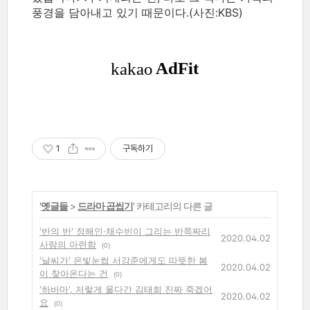
풍경을 담아내고 있기 때문이다.(사진:KBS)
1
구독하기
'
옛글들
>
드라마 곱씹기
' 카테고리의 다른 글
'반의 반' 정해인·채수빈이 그리는 반쪽짜리
2020.04.02
사랑의 아련함
(0)
'날씨가' 은빛눈썹 서강준에게도 따뜻한 봄
2020.04.02
이 찾아온다는 건
(0)
'하바마', 저렇게 울다간 김태희 진짜 죽겠어
2020.04.02
요
(0)