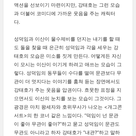
액션을 선보이기 마련이지만, 강태호는 그런 모습
과 더불어 코미디에 가까운 웃음을 주는 캐릭터
다.
성덕임과 이산이 물수제비를 던지는 내기를 할 때
도 돌을 찾을 때 은근히 성덕임과 각을 세우는 강
태호의 모습은 미소를 짓게 만든다. 어떻게든 자신
이 모시는 이산이 이기게 하려고 애쓰는 모습이 그
렇다. 성덕임의 동무들이 수다를 떨며 문관보다 무
관이 더 멋지다는 이야기를 훔쳐 듣는 장면에서도
강태호가 주는 웃음을 압권이다. 흐뭇한 표정을 지
으면서도 이산의 눈치를 보는 모습이 그것이다. 그
광경은 마치 왕세자와 호위무사가 나오는 <개그콘
서트>의 한 코너 같은 느낌이다. “덕임이 넌 문관
이 좋아 무관이 좋아?”하고 묻고 성덕임이 문관도
무관도 아니라고 하자 강태호가 “내관?”하고 말하