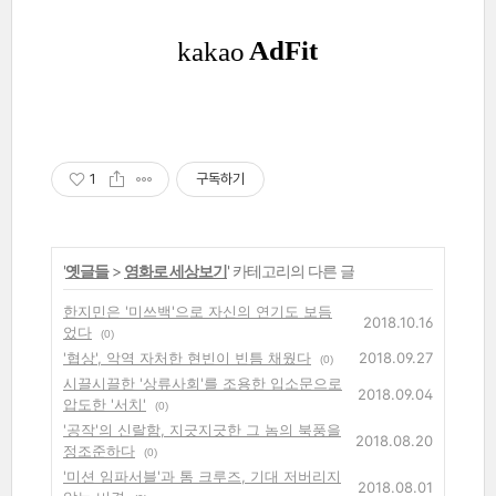
1
구독하기
'
옛글들
>
영화로 세상보기
' 카테고리의 다른 글
한지민은 '미쓰백'으로 자신의 연기도 보듬
2018.10.16
었다
(0)
'협상', 악역 자처한 현빈이 빈틈 채웠다
2018.09.27
(0)
시끌시끌한 '상류사회'를 조용한 입소문으로
2018.09.04
압도한 '서치'
(0)
'공작'의 신랄함, 지긋지긋한 그 놈의 북풍을
2018.08.20
정조준하다
(0)
'미션 임파서블'과 톰 크루즈, 기대 저버리지
2018.08.01