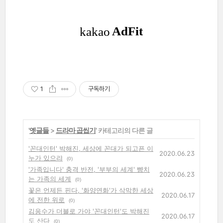
1
구독하기
'
옛글들
>
드라마 곱씹기
' 카테고리의 다른 글
'꼰대인턴' 박해진, 세상에 꼰대가 되고픈 이
2020.06.23
누가 있으랴
(0)
'가족입니다' 충격 반전, '부부의 세계' 뺨치
2020.06.23
는 가족의 세계
(0)
꽃은 언제든 핀다, '화양연화'가 삭막한 세상
2020.06.17
에 전한 위로
(0)
김응수가 더블로 가야 '꼰대인턴'도 박해진
2020.06.17
도 산다
(0)