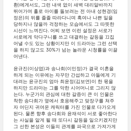
환)에게서도, 그런 내색 없이 새벽 대리알바까지
뛰어가며 홀로 아이를 돌보려는 전 아내 성현경(임
정은)의 뒤를 졸졸 따라다니며 혹여나 나쁜 일을
당하지나 않을까 걱정하는 모습에서도 그 따뜻한
시선이 느껴진다. 어찌 보면 이런 설정은 서로가
서로에게 악다구니를 쓰고 대결하는 갈등을 끄집
어낼 수도 있는 상황이지만 이 드라마는 그런 선택
을 하지 않고도 30%가 넘는 놀라운 시청률을 이끌
어낸다.
윤규진(이상엽)과 송나희(이민정)가 결국 이혼을
하게 되는 이유에는 자꾸만 간섭하고 아들에게 기
대려는 윤규진의 엄마 최윤정(김보연)이 한 몫을
하지만 드라마는 그를 악한 시어머니로 그리지 않
는다. 누군가의 관심에 대한 갈증이 큰 이 인물은
착한 송다희가 옆에서 호응해주고 맞장구를 쳐주
자 어딘지 귀여운 캐릭터를 가진 인물로 다가오게
된다. 물론 향후 송다희와 윤재석이 서로 좋아한다
는 사실을 알게 될 때 또다시 갈등을 일으키겠지만
그 선한 본성은 이들의 관계를 파국으로 가져가게