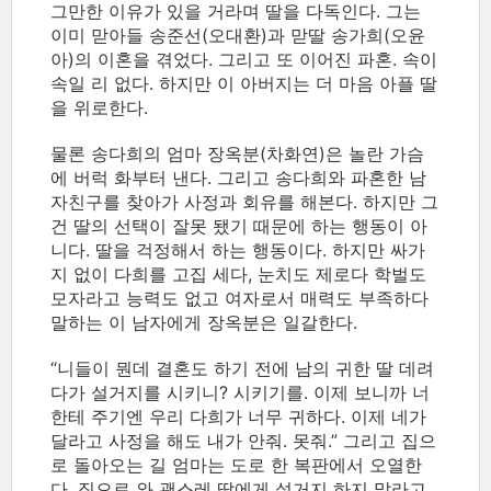
그만한 이유가 있을 거라며 딸을 다독인다. 그는
이미 맏아들 송준선(오대환)과 맏딸 송가희(오윤
아)의 이혼을 겪었다. 그리고 또 이어진 파혼. 속이
속일 리 없다. 하지만 이 아버지는 더 마음 아플 딸
을 위로한다.
물론 송다희의 엄마 장옥분(차화연)은 놀란 가슴
에 버럭 화부터 낸다. 그리고 송다희와 파혼한 남
자친구를 찾아가 사정과 회유를 해본다. 하지만 그
건 딸의 선택이 잘못 됐기 때문에 하는 행동이 아
니다. 딸을 걱정해서 하는 행동이다. 하지만 싸가
지 없이 다희를 고집 세다, 눈치도 제로다 학벌도
모자라고 능력도 없고 여자로서 매력도 부족하다
말하는 이 남자에게 장옥분은 일갈한다.
“니들이 뭔데 결혼도 하기 전에 남의 귀한 딸 데려
다가 설거지를 시키니? 시키기를. 이제 보니까 너
한테 주기엔 우리 다희가 너무 귀하다. 이제 네가
달라고 사정을 해도 내가 안줘. 못줘.” 그리고 집으
로 돌아오는 길 엄마는 도로 한 복판에서 오열한
다. 집으로 와 괜스레 딸에게 설거지 하지 말라고