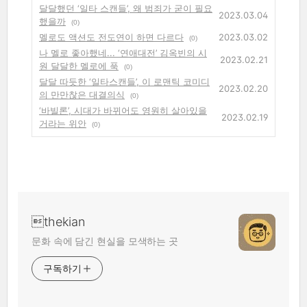
달달했던 ‘일타 스캔들’, 왜 범죄가 굳이 필요
2023.03.04
했을까
(0)
멜로도 액션도 전도연이 하면 다르다
2023.03.02
(0)
나 멜로 좋아했네... ‘연애대전’ 김옥빈의 시
2023.02.21
원 달달한 멜로에 푹
(0)
달달 따듯한 ‘일타스캔들’, 이 로맨틱 코미디
2023.02.20
의 만만찮은 대결의식
(0)
‘바빌론’, 시대가 바뀌어도 영원히 살아있을
2023.02.19
거라는 위안
(0)
thekian
문화 속에 담긴 현실을 모색하는 곳
구독하기