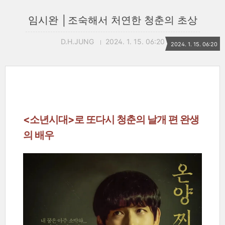
임시완 │조숙해서 처연한 청춘의 초상
D.H.JUNG
2024. 1. 15. 06:20
2024. 1. 15. 06:20
<소년시대>로 또다시 청춘의 날개 편 완생
의 배우