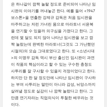
은 하나같이 깜짝 놀랄 정도로 준비되어 나타난 임
시완의 이야기를 꺼내놓곤 한다. 예를 들어 <1947
보스톤>을 연출한 강제규 감독은 처음 임시완을
마주하고는 저런 가녀린 몸으로 마라토너 서윤복
을 연기할 수 있을까 의구심을 가졌다고 한다. 그
런데 몇 달도 되지 않아 나타난 임시완을 보고 깜
짝 놀랐는데 완벽한 마라토너(그것도 그 가난했던
시절의)의 모습 그대로였다고 한다. 또 <소년시대
>의 이명우 감독 역시 부산 출신인 임시완이 과연
이 작품의 핵심이라고 할 수 있는 구수한 충청도
사투리를 잘 구사할 수 있을지 걱정이었다고 한다.
하지만 단 한 달 정도만에 나타난 임시완이 구사하
는 부여 사투리는 말만이 아니라 감성, 뉘앙스까지
살려낼 정도로 실감이 나 깜짝 놀랐다고 한다. 그
만큼 연기자라는 직업의식이 투철한 배우라는 것
이다.