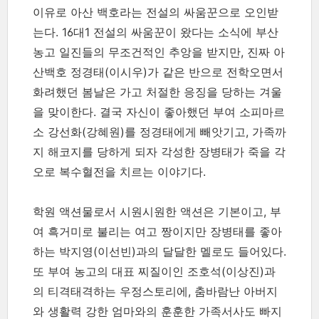
이유로 아산 백호라는 전설의 싸움꾼으로 오인받
는다. 16대1 전설의 싸움꾼이 왔다는 소식에 부산
농고 일진들의 무조건적인 추앙을 받지만, 진짜 아
산백호 정경태(이시우)가 같은 반으로 전학오면서
화려했던 봄날은 가고 처절한 응징을 당하는 겨울
을 맞이한다. 결국 자신이 좋아했던 부여 소피마르
소 강선화(강혜원)를 정경태에게 빼앗기고, 가족까
지 해코지를 당하게 되자 각성한 장병태가 죽을 각
오로 복수혈전을 치르는 이야기다.
학원 액션물로서 시원시원한 액션은 기본이고, 부
여 흑거미로 불리는 여고 짱이지만 장병태를 좋아
하는 박지영(이선빈)과의 달달한 멜로도 들어있다.
또 부여 농고의 대표 찌질이인 조호석(이상진)과
의 티격태격하는 우정스토리에, 춤바람난 아버지
와 생활력 강한 엄마와의 훈훈한 가족서사도 빠지