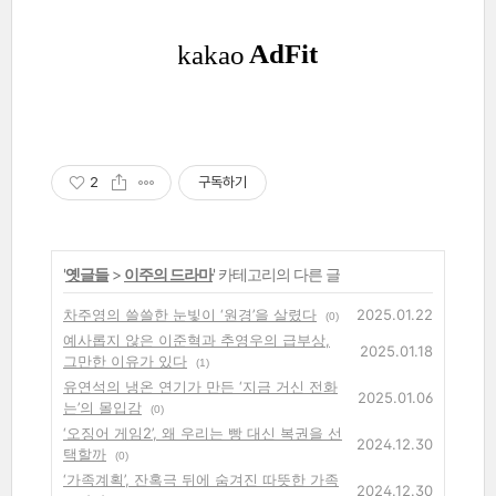
2
구독하기
'
옛글들
>
이주의 드라마
' 카테고리의 다른 글
차주영의 쓸쓸한 눈빛이 ‘원경’을 살렸다
2025.01.22
(0)
예사롭지 않은 이준혁과 추영우의 급부상,
2025.01.18
그만한 이유가 있다
(1)
유연석의 냉온 연기가 만든 ‘지금 거신 전화
2025.01.06
는’의 몰입감
(0)
‘오징어 게임2’, 왜 우리는 빵 대신 복권을 선
2024.12.30
택할까
(0)
‘가족계획’, 잔혹극 뒤에 숨겨진 따뜻한 가족
2024.12.30