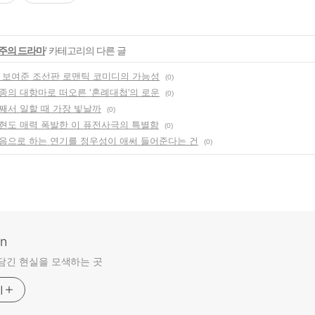
주의 드라마
' 카테고리의 다른 글
이 보여준 조선판 로맨틱 코미디의 가능성
(0)
종의 대항마로 떠오른 ‘혼례대첩’의 로운
(0)
째서 일할 때 가장 빛날까
(0)
현도 매력 폭발한 이 퓨전사극의 특별함
(0)
음으로 하는 연기를 정우성이 애써 들어준다는 건
(0)
an
담긴 현실을 모색하는 곳
기