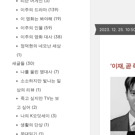
리슨 어게인
(3)
이주의 드라마
(139)
이 영화는 봐야해
(19)
이주의 인물
(59)
2023. 12. 25. 10:5
이주의 영화 대사
(38)
정덕현의 네모난 세상
(1)
새글들
(30)
‘이재, 
나를 울린 명대사
(7)
소소하지만 빛나는 일
상의 리뷰
(1)
죽고 싶지만 TV는 보
고 싶어
(2)
나의 K오딧세이
(3)
생활의 단상
(1)
무대읽기
(1)