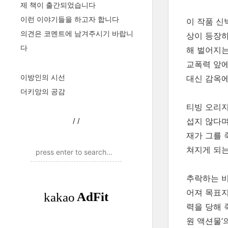
제 책이 출간되었습니다
이런 이야기들을 하고자 합니다
이 작품 신
의견은 코멘트에 남겨주시기 바랍니
상이 등장하
다
해 벌어지는
교폭력 앞에
이방인의 시선
대신 감옥에
더키앙의 공감
티빙 오리지
섭지 않다며
/
/
재가 그를 
쳐지게 되는
추락하는 비
어져 목표지
력을 당해 
원 액션물’