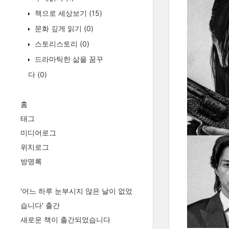
책으로 세상보기
(15)
문화 깊게 읽기
(0)
스토리스토리
(0)
드라마틱한 삶을 꿈꾸
다
(0)
홈
태그
미디어로그
위치로그
방명록
'어느 하루 눈부시지 않은 날이 없었
습니다' 출간
새로운 책이 출간되었습니다