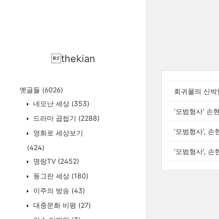
thekian
옛글들
(6026)
회귀물의 신박한
네모난 세상
(353)
'모범형사' 손
드라마 곱씹기
(2288)
'모범형사', 
영화로 세상보기
(424)
'모범형사', 
명랑TV
(2452)
동그란 세상
(180)
이주의 방송
(43)
대중문화 비평
(27)