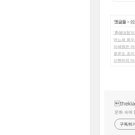
'
옛글들
>
이
‘혼례대첩’
어느새 최수
이세영은 어
로운도 조이
신현빈의 마
theki
문화 속에 
구독하