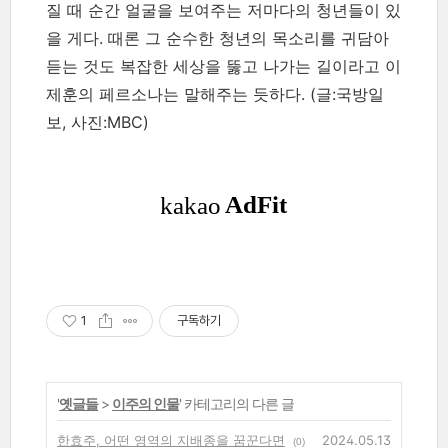
질 때 순간 얼굴을 보여주는 저마다의 청년들이 있
을 게다. 때론 그 순수한 청년의 목소리를 귀담아
듣는 것도 복잡한 세상을 뚫고 나가는 길이라고 이
제훈의 페르소나는 말해주는 듯하다.
(글:국방일
보, 사진:MBC)
1
구독하기
'
옛글들
>
이주의 인물
' 카테고리의 다른 글
한효주, 어떤 영역의 지배종을 꿈꾼다면
2024.05.13
(0)