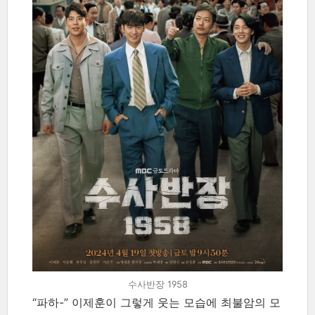
수사반장 1958
“파하-” 이제훈이 그렇게 웃는 모습에 최불암의 모