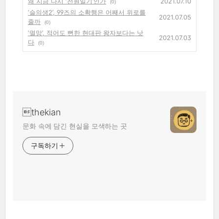
왜 지금 다시 ‘전원일기’인가
2021.07.10
(0)
‘슬의생2’, 99즈의 소확행은 어째서 위로를
2021.07.05
줄까
(0)
‘멸망’, 적어도 뻔한 현대판 왕자보다는 낫
2021.07.03
다
(0)
thekian
문화 속에 담긴 현실을 모색하는 곳
구독하기