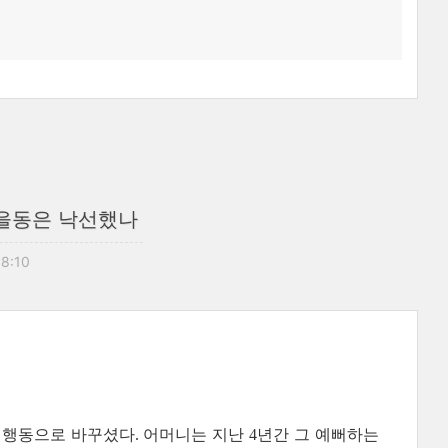
을동은 낙선했나
08:10
 행동으로 바꾸셨다
어머니는 지난
년간 그 예뻐하는
.
4