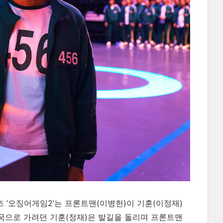
즈 ‘오징어게임2’는 프론트맨(이병헌)이 기훈(이정재)
 미국으로 가려던 기훈(정재)은 발길을 돌리며 프론트맨