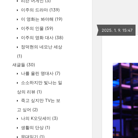
리슨 어게인
(3)
이주의 드라마
(139)
이 영화는 봐야해
(19)
이주의 인물
(59)
2025. 1. 9. 15:47
이주의 영화 대사
(38)
정덕현의 네모난 세상
(1)
새글들
(30)
나를 울린 명대사
(7)
소소하지만 빛나는 일
상의 리뷰
(1)
죽고 싶지만 TV는 보
고 싶어
(2)
나의 K오딧세이
(3)
생활의 단상
(1)
무대읽기
(1)