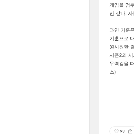
게임을 멈추
만 같다. 
과연 기훈은
기훈으로 대
원시원한 결
시즌2의 서
무력감을 떠
스)
98