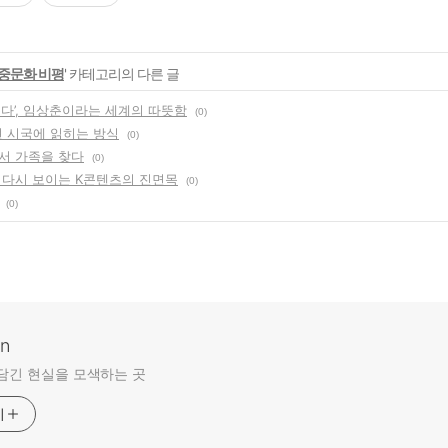
중문화 비평
' 카테고리의 다른 글
수다’, 임상춘이라는 세계의 따뜻함
(0)
현 시국에 읽히는 방식
(0)
서 가족을 찾다
(0)
 다시 보이는 K콘텐츠의 진면목
(0)
(0)
an
담긴 현실을 모색하는 곳
기