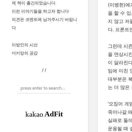
제 책이 출간되었습니다
(이병헌)에
이런 이야기들을 하고자 합니다
을 할 수 
의견은 코멘트에 남겨주시기 바랍니
지 않고 저
다
다. 프론트
이방인의 시선
그런데 시즌
더키앙의 공감
을 연상시킨
이 달라진다
/
/
임에 미친 
대부분은 복
는 더 많은
‘오징어 게
죽어나갈 때
실패로 돌아
운용될 때 