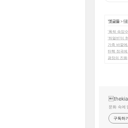
'
옛글들
>
대
‘폭싹 속았
‘하얼빈’이 
가족 바깥에
탄핵 정국에
광장의 진화
theki
문화 속에 
구독하