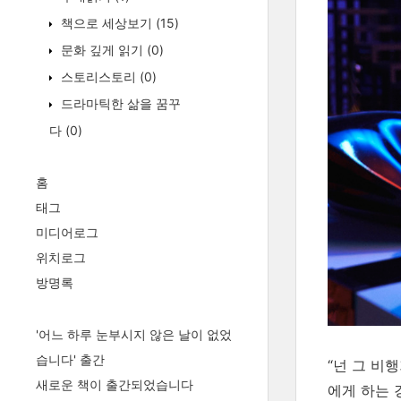
책으로 세상보기
(15)
문화 깊게 읽기
(0)
스토리스토리
(0)
드라마틱한 삶을 꿈꾸
다
(0)
홈
태그
미디어로그
위치로그
방명록
'어느 하루 눈부시지 않은 날이 없었
습니다' 출간
“넌 그 비
새로운 책이 출간되었습니다
에게 하는 