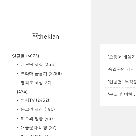
thekian
옛글들
(6026)
‘오징어 게임2
네모난 세상
(353)
송일국의 지지
드라마 곱씹기
(2288)
'런닝맨', 무
영화로 세상보기
(424)
'무도' 참여한
명랑TV
(2452)
동그란 세상
(180)
이주의 방송
(43)
대중문화 비평
(27)