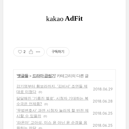
2
구독하기
'
옛글들
>
드라마 곱씹기
' 카테고리의 다른 글
강기영부터 황보라까지, '김비서' 조연들 제
2018.06.29
대로 미쳤다
(0)
달달해진 '기름진 멜로', 시청자 기대하는 복
2018.06.28
수극은 언제쯤?
(0)
'무법변호사' 과연 시청자 놀라게 할 반전 제
2018.06.25
시할 수 있을까
(0)
'라온마' 고아성, 미스 윤 아닌 윤 순경을 응
2018.06.25
원하는 까닭
(0)