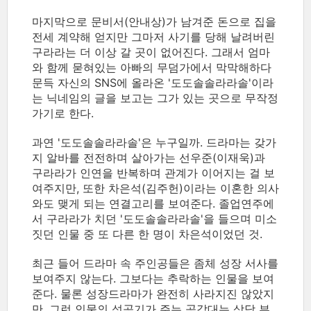
마지막으로 문비서(안내상)가 남겨준 돈으로 집을
전세 계약해 얻지만 그마저 사기를 당해 날려버린
구라라는 더 이상 갈 곳이 없어진다. 그래서 엄마
와 함께 묻혀있는 아빠의 무덤가에서 막막해하다
문득 자신의 SNS에 올라온 '도도솔솔라라솔'이라
는 닉네임의 글을 보고는 그가 있는 곳으로 무작정
가기로 한다.
과연 '도도솔솔라라솔'은 누구일까. 드라마는 갖가
지 알바를 전전하며 살아가는 선우준(이재욱)과
구라라가 인연을 반복하며 관계가 이어지는 걸 보
여주지만, 또한 차은석(김주헌)이라는 이혼한 의사
와도 맺게 되는 연결고리를 보여준다. 졸업연주에
서 구라라가 치던 '도도솔솔라라솔'을 들으며 미소
짓던 인물 중 또 다른 한 명이 차은석이었던 것.
최근 들어 드라마 속 주인공들은 좀체 성장 서사를
보여주지 않는다. 그보다는 추락하는 인물을 보여
준다. 물론 성장드라마가 완전히 사라지진 않았지
만, 그런 인물의 성공기가 주는 공감대는 상당 부