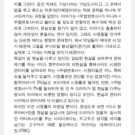
지를 그린다. 공간 자체도 기성시라는 가상도시이고, 그 곳에서
법을 쥐고 흔드는 차문숙(이혜영)이라는 적폐 권력을 하나씩 무
너뜨려가는 과정을 담았다. 이야기는 <무법변호사>가 아니라 <
무협변호사>라고 불러도 될 정도로 전형적인 복수극에 액션 장
르로 그려진다. 현실성을 찾기가 쉽지 않고, 이야기도 촘촘하지
않아 개연성이 흔들리는 면이 있지만, 그래도 시원함을 안겨주
는 단순한 재미는 분명히 존재한다. 워낙 악당들이 제대로 서 있
기 때문에 그들을 무너뜨릴 봉상필(이준기)의 활약이 기대되고,
실제로 그 기대는 이뤄질 것이기 때문이다.
똑같이 법 현실을 다루고 있지만, 암담한 현실을 보여주며 문제
제기를 하는 <미스 함무라비>와 비현실을 통해서라도 시원한
판타지를 담아내려 하는 <무법변호사>. 시청자들은 어느 쪽에
손을 들어주고 있을까. 시청률로만 판단할 수는 없겠지만 <미스
함무라비>가 3%(닐슨 코리아)대 시청률로 떨어진 반면, <무법
변호사>가 7%를 돌파하게 된 건 두 드라마가 법 현실을 다루는
방식의 차이에서 비롯된 영향이 있다고 보인다. 현실과 판타지
사이에서 판타지에 더 이끌리고 있다는 것.
하지만 이건 시청률의 차원일 뿐이다. 완성도로 보면 <미스 함
무라비>만큼 현실을 실감나게 담아낸 드라마가 있을까. 일시적
인 카타르시스를 주는 사이다보다는, 두고두고 생각할 여지를
남기는 고구마가 때론 필요하다고 여겨지는 대목이다.(사
진:JTBC)