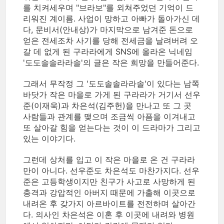
를 치켜세우며 "브라보"를 외쳐주었던 기억이 드
리워진 계이름. 사업이 망하고 아빠가 돌아가신 데
다, 문비서(안내상)가 마지막으로 남겨준 돈으로
얻은 전세조차 사기를 당해 전세금을 날려버려 오
갈 데 없게 된 구라라에게 SNS에 올라온 닉네임
'도도솔솔라라솔'의 글은 작은 희망을 만들어준다.
그래서 무작정 그 '도도솔솔라라솔'이 있다는 남쪽
바닷가 작은 마을로 가게 된 구라라가 거기서 선우
준(이재욱)과 차은석(김주헌)을 만나고 또 그 곳
사람들과 관계를 맺으며 조금씩 아픔을 이겨내고
또 살아갈 힘을 얻는다는 것이 이 드라마가 그리고
있는 이야기다.
그런데 상처를 입고 이 작은 마을로 온 건 구라라
만이 아니다. 선우준도 차은석도 마찬가지다. 선우
준은 고등학생이지만 친구가 사고로 사망하게 된
충격과 강압적인 아버지 때문에 가출해 이곳으로
내려온 후 갖가지 아르바이트를 전전하며 살아간
다. 의사인 차은석은 이혼 후 이곳에 내려와 병원