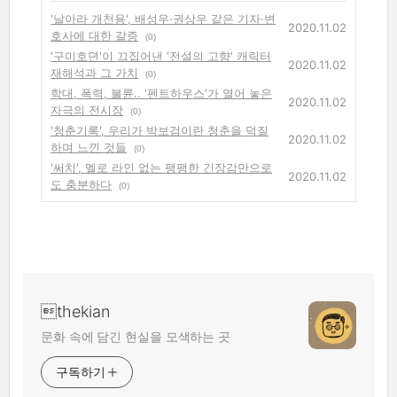
'날아라 개천용', 배성우·권상우 같은 기자·변
2020.11.02
호사에 대한 갈증
(0)
'구미호뎐'이 끄집어낸 '전설의 고향' 캐릭터
2020.11.02
재해석과 그 가치
(0)
학대, 폭력, 불륜.. '펜트하우스'가 열어 놓은
2020.11.02
자극의 전시장
(0)
'청춘기록', 우리가 박보검이란 청춘을 덕질
2020.11.02
하며 느낀 것들
(0)
'써치', 멜로 라인 없는 팽팽한 긴장감만으로
2020.11.02
도 충분하다
(0)
thekian
문화 속에 담긴 현실을 모색하는 곳
구독하기