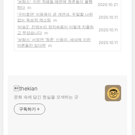
'브람스', 이런 적폐들 때문에 청춘들이 불행
2020.10.21
하다
(0)
'구미호뎐' 이동욱이 곧 개연성, 두말할 나위
2020.10.11
없는 독보적 캐스팅
(0)
'비숲2', 진영논리 정치싸움이 이렇게 치졸하
2020.10.11
고 무섭습니다
(0)
'브람스' 서정연·'청춘' 신동미, 세상에 이런
2020.10.11
어른들만 있다면
(0)
thekian
문화 속에 담긴 현실을 모색하는 곳
구독하기