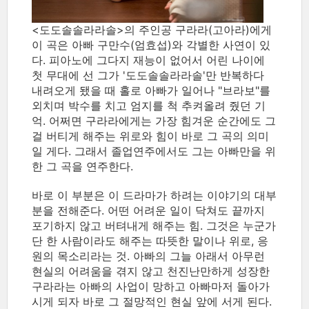
<도도솔솔라라솔>의 주인공 구라라(고아라)에게
이 곡은 아빠 구만수(엄효섭)와 각별한 사연이 있
다. 피아노에 그다지 재능이 없어서 어린 나이에
첫 무대에 선 그가 '도도솔솔라라솔'만 반복하다
내려오게 됐을 때 홀로 아빠가 일어나 "브라보"를
외치며 박수를 치고 엄지를 척 추켜올려 줬던 기
억. 어쩌면 구라라에게는 가장 힘겨운 순간에도 그
걸 버티게 해주는 위로와 힘이 바로 그 곡의 의미
일 게다. 그래서 졸업연주에서도 그는 아빠만을 위
한 그 곡을 연주한다.
바로 이 부분은 이 드라마가 하려는 이야기의 대부
분을 전해준다. 어떤 어려운 일이 닥쳐도 끝까지
포기하지 않고 버텨내게 해주는 힘. 그것은 누군가
단 한 사람이라도 해주는 따뜻한 말이나 위로, 응
원의 목소리라는 것. 아빠의 그늘 아래서 아무런
현실의 어려움을 겪지 않고 천진난만하게 성장한
구라라는 아빠의 사업이 망하고 아빠마저 돌아가
시게 되자 바로 그 절망적인 현실 앞에 서게 된다.