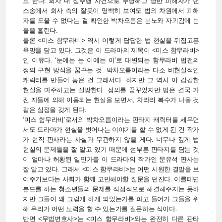
도 한다. 회사 내 성추행 사건으로 부당해고 당한 피해자가 낸
소송에서 회사 측의 잘못이 명백히 보여도 법의 차원에서 피해
자를 도울 수 없다는 걸 확인한 박차오름은 분노와 자괴감에 눈
물을 흘린다.
물론 <미스 함무라비> 역시 이렇게 답답한 법 현실을 뒤집고픈
욕망을 담고 있다. 그것은 이 드라마의 제목이 <미스 함무라비>
인 이유다. ‘눈에는 눈 이에는 이’로 대변되는 함무라비 법전의
정의 구현 방식을 꿈꾸는 것. 박차오름이라는 다소 비현실적인
캐릭터를 만들어 놓은 건 그래서다. 하지만 그 역시 이 갑갑한
현실을 마주하고는 절망한다. 정의를 꿈꾸었지만 법은 결국 가
진 자들에 의해 이용되는 현실을 보면서, 차라리 복수가 나을 것
같은 심정을 갖게 된다.
‘미스 함무라비’로서의 박차오름이라는 판타지 캐릭터를 세우면
서도 드라마가 현실을 벗어나는 이야기를 할 수 없게 된 건 작가
가 현직 판사라는 사실과 무관하지 않을 게다. 너무나 깊게 법
현실의 문제들을 잘 알고 있기 때문에 섣부른 판타지를 담는 것
이 얼마나 허황된 일인가를 이 드라마의 작가인 문유석 판사는
잘 알고 있다. 그래서 <미스 함무라비>는 어떤 시원한 결말을 보
여주기보다는 사회가 함께 고민해야할 질문을 던진다. 이를테면
본드를 하는 청소년들의 문제를 직접적으로 해결해주지는 못하
지만 그들이 왜 그렇게 하게 되었는가를 파고 들어가 그들을 위
해 우리가 어떤 노력을 할 수 있는가를 질문하는 식이다.
반면 <무법변호사>는 <미스 함무라비>와는 완전히 다른 판타