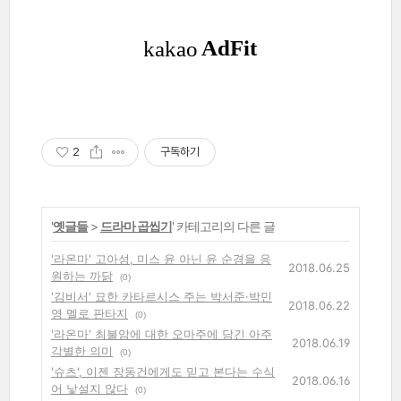
2
구독하기
'
옛글들
>
드라마 곱씹기
' 카테고리의 다른 글
'라온마' 고아성, 미스 윤 아닌 윤 순경을 응
2018.06.25
원하는 까닭
(0)
'김비서' 묘한 카타르시스 주는 박서준·박민
2018.06.22
영 멜로 판타지
(0)
'라온마' 최불암에 대한 오마주에 담긴 아주
2018.06.19
각별한 의미
(0)
'슈츠', 이젠 장동건에게도 믿고 본다는 수식
2018.06.16
어 낯설지 않다
(0)