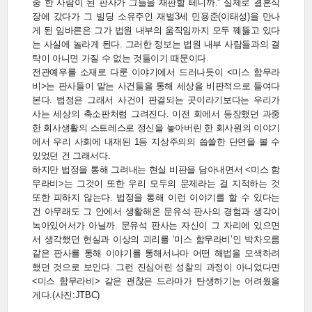
중 한 사람이 된 판사가 그들을 재판할 테니까.” 실제로 결혼식
장에 갔다가 그 빌딩 소유주인 재벌3세 민용준(이태성)을 만나
게 된 임바른은 그가 법원 내부의 움직임까지 모두 꿰뚫고 있다
는 사실에 놀라게 된다. 그러한 정보는 법원 내부 사람들과의 결
탁이 아니면 가질 수 없는 것들이기 때문이다.
전관예우를 소재로 다룬 이야기에서 드러나듯이 <미스 함무라
비>는 판사들이 맡는 사건들을 통해 세상을 비판적으로 들여다
본다. 법정은 그래서 사건이 판결되는 곳이라기보다는 우리가
사는 세상의 축소판처럼 그려진다. 이전 회에서 등장했던 과중
한 회사생활의 스트레스로 정신을 놓아버린 한 회사원의 이야기
에서 우리 사회에 내재된 1등 지상주의의 씁쓸한 단면을 볼 수
있었던 건 그래서다.
하지만 법정을 통해 그려내는 현실 비판을 담아내면서 <미스 함
무라비>는 그것이 또한 우리 모두의 문제라는 걸 지적하는 것
또한 피하지 않는다. 법정을 통해 이런 이야기를 할 수 있다는
건 아무래도 그 안에서 생활해온 문유석 판사의 경험과 생각이
녹아있어서가 아닐까. 문유석 판사는 자신이 그 자리에 있으면
서 생각했던 현실과 이상의 괴리를 ‘미스 함무라비’인 박차오름
같은 판사를 통해 이야기를 통해서나마 어떤 해법을 모색하려
했던 것으로 보인다. 그런 진심어린 성찰의 과정이 아니었다면
<미스 함무라비> 같은 괜찮은 드라마가 탄생하기는 어려웠을
게다.(사진:JTBC)