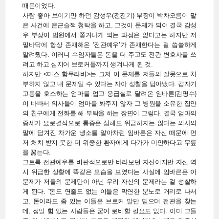
때문이었다.
사람 좋아 보이기만 하던 감성우(전진기) 부장이 박차오름이 맡
은 사건에 은근슬쩍 청탁을 하고, 그것이 문제가 되어 결국 감성
우 부장이 법원에서 쫓겨나게 되는 과정은 없다고는 하지만 저
밑바닥에 항상 존재해온 ‘전관예우’가 존재한다는 걸 씁쓸하게
알려줬다. 이러니 수임자들은 돈을 더 주고도 전관 변호사를 쓰
려고 하고 심지어 브로커들까지 생겨나게 된 것.
하지만 <미스 함무라비>는 그저 이 문제를 저들의 잘못으로 치
부하지 않고 내 문제일 수 있다는 자아 성찰을 담아냈다. 갑자기
고통을 호소하는 엄마를 업고 응급실로 달려온 임바른(김명수)
이 바빠서 의사들이 엄마를 봐주지 않자 그 병원을 소유한 집안
의 친구에게 전화를 해 부탁을 하는 장면이 그렇다. 결국 엄마의
증세가 요로결석으로 통증은 심해도 위급하지는 않다는 의사의
말에 담겨진 차가운 냉소를 알아차린 임바른은 자신 때문에 먼
저 처치 받지 못한 더 위중한 환자에게 다가가 미안하다고 무릎
을 꿇는다.
그토록 전관예우를 비판적으로만 바라보던 자신이지만 자신 역
시 위급한 상황에 똑같은 모습을 보였다는 사실에 임바른은 이
문제가 저들의 문제만이 아닌 우리 자신의 문제라는 걸 성찰하
게 된다. “돈도 연줄도 없는 이들은 막연한 분노로 거리로 나서
고, 돈이라도 좀 있는 이들은 브로커 말만 믿으며 전관을 찾는
데, 정말 힘 있는 사람들은 굳이 로비할 필요도 없다. 이미 그들