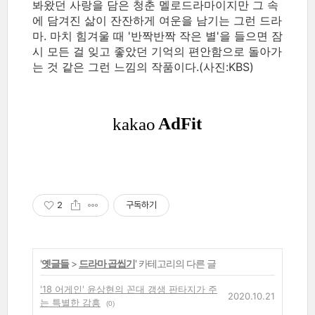
봐왔던 사랑을 담은 청춘 멜로드라마이지만 그 속
에 담겨진 삶이 잔잔하게 여운을 남기는 그런 드라
마. 마치 힘겨울 때 '반짝반짝 작은 별'을 들으면 잠
시 모든 걸 잊고 좋았던 기억의 편안함으로 돌아가
는 것 같은 그런 느낌의 작품이다.(사진:KBS)
2
구독하기
'
옛글들
>
드라마 곱씹기
' 카테고리의 다른 글
'18 어게인' 윤상현의 꼰대 갱생 판타지가 주
2020.10.21
는 특별한 감흥
(0)