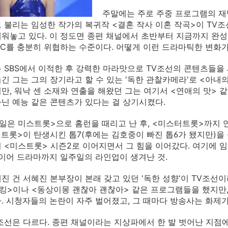
주말에는 주로 주중 프로그램의 재
 불리는 임성한 작가의 복귀작 <결혼 작사 이혼 작곡>이 TV조
워놓고 있다. 이 정도면 종편 채널에서 초반부터 지금까지 완성
BC를 충분히 위협하는 수준이다. 어떻게 이런 드라마틱한 변화
 SBS에서 이적한 후 강력한 마라맛으로 TV조선의 콘텐츠들을 세
긴 그는 그의 장기라고 할 수 있는 '독한 관찰카메라'로 <아내
만, 워낙 센 소재와 연출을 해왔던 그는 여기서 <연애의 맛> 
닌 예능 같은 콘텐츠가 있다는 걸 상기시켰다.
일은 미스트롯>으로 홈런을 때리고 난 후, <미스터트롯>까지
터트롯>이 탄생시킨 톱7(후에는 김호중이 빠진 톱6가 됐지만)을
 <미스트롯> 시즌2로 이어지면서 그 힘을 이어갔다. 여기에
 이어 드라마까지 일주일의 라인업이 생겨난 것.
진 건 서혜진 본부장이 본래 갖고 있던 '독한 성향'이 TV조선
킹>이나 <동상이몽 괜찮아 괜찮아> 같은 프로그램들을 했지만,
. 시청자들의 논란이 자주 벌어졌고, 그 때마다 방송사는 화제
조선은 다르다. 종편 채널이라는 지상파에서 한 발 벗어난 지점