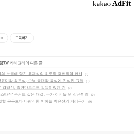
구독하기
랑TV
' 카테고리의 다른 글
승혜의 눈물에 담긴 유재석의 위로와 홍현희의 헌신
(0)
 정유미와 최우식, 손님 응대와 음식에 진심인 그들
(0)
배우 김영선, 출연만으로도 감동이었던 건
(0)
올스타전' 콘서트 같은 대결, 누가 이긴들 뭔 상관이랴
(0)
 재결합 운운보다 바람직한 이하늘·박유선의 거리두기
(0)