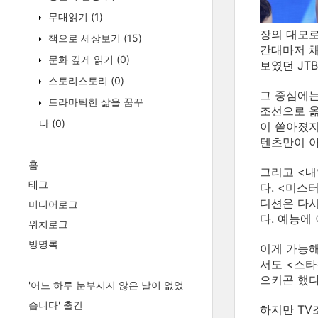
무대읽기
(1)
장의 대모로
책으로 세상보기
(15)
간대마저 채
문화 깊게 읽기
(0)
보였던 JT
스토리스토리
(0)
그 중심에는
드라마틱한 삶을 꿈꾸
조선으로 옮
다
(0)
이 쏟아졌지
텐츠만이 아
홈
그리고 <내
태그
다. <미스
디션은 다시
미디어로그
다. 예능에
위치로그
방명록
이게 가능해
서도 <스타
으키곤 했다
'어느 하루 눈부시지 않은 날이 없었
습니다' 출간
하지만 TV