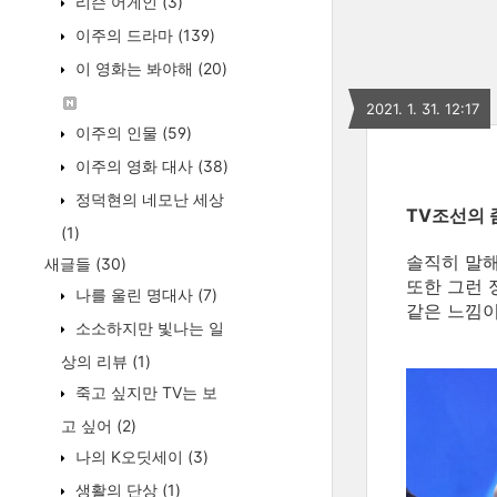
리슨 어게인
(3)
이주의 드라마
(139)
이 영화는 봐야해
(20)
2021. 1. 31. 12:17
이주의 인물
(59)
이주의 영화 대사
(38)
정덕현의 네모난 세상
TV조선의 
(1)
솔직히 말해
새글들
(30)
또한 그런 
나를 울린 명대사
(7)
같은 느낌이
소소하지만 빛나는 일
상의 리뷰
(1)
죽고 싶지만 TV는 보
고 싶어
(2)
나의 K오딧세이
(3)
생활의 단상
(1)