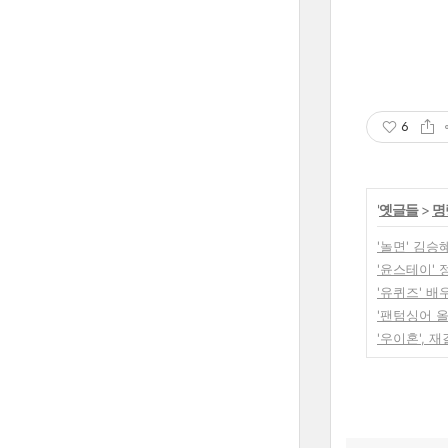
6
'
옛글들
>
명
'놀면' 김
'윤스테이'
'유퀴즈' 
'팬텀싱어 
'우이혼',