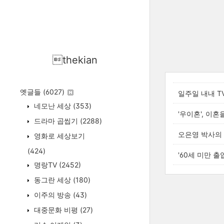
thekian
옛글들
(6027)
일주일 내내 T
네모난 세상
(353)
'우이혼', 이
드라마 곱씹기
(2288)
오은영 박사의 
영화로 세상보기
(424)
'60세 미만 
명랑TV
(2452)
동그란 세상
(180)
이주의 방송
(43)
대중문화 비평
(27)