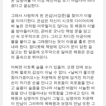
은 심명여를 더 이상 예전처럼 보기 어렵다며 떠나
겠다고 결심한다.
그래서 사랑하게 된 은섭(서강준)을 찾아가 이별
을 이야기한다. 은섭은 자신이 시크릿 다이어리에
써 놓은 것처럼 아무렇지도 않다는 듯 해원의 이별
을 받아들이지만, 곧바로 굿나잇 책방 문을 닫고
산 속 오두막으로 간다. 그리고 차디찬 아궁이에
불을 붙이고 늘 그래왔다는 듯이 아픔을 홀로 견뎌
내려 한다. 참다못해 책방에 갔다가 문이 닫힌 걸
알고는 한 달음에 오두막으로 달려온 해원은 은섭
의 품속으로 뛰어든다.
어쩌면 이토록 슬플 수가 있을까. 오랜 만에 보는
진짜 멜로의 감성이 아닐 수 없다. <날씨가 좋으면
찾아가겠어요>는 차윤택의 문장에 담겨진 차가운
손이 차가운 손을 만나고 외로움이 외로움을 만나
고 슬픔이 슬픔을 만나며 서늘한 바람이 서늘한 바
람을 만나 만들어내는 따뜻함을 그려내고 있다. 목
해원과 심명여의 만남이 그렇고, 심명여와 차윤택
이 만남이 그러하며 목해원과 보영의 만남 또한 그