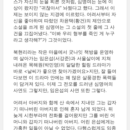
스가 자신의 눈을 찌른 것처럼, 심명여는 눈에 이
상이 왔지만 “귀찮아서” 놔뒀다고 했다. 그래서 이
제는 보이지 않는 지경에 이르렀다. 어려서부터 자
신을 좋아하며 따랐던 차윤택(황건)의 제안으로
소설을 쓰게 된 심명여는 그 소설의 첫 줄에 그 사
건을 끄집어냈다. “이봐 우리 형부를 죽인 게 누구
라고 생각해?”가 그것이었다.
북현리라는 작은 마을에서 굿나잇 책방을 운영하
며 살아가는 임은섭(서강준)과 서울살이에 지쳐
내려온 목해원(박민영)의 달달한 힐링 드라마가
바로 <날씨가 좋으면 찾아가겠어요>지만, 잘 들여
다보면 이 드라마 안에는 꽤 많은 살풍경한 폭력들
이 담겨져 있다. 이제 그 전모를 드러낸 심명여의
사연도 그렇지만, 임은섭의 사연 또한 그렇다.
어려서 아버지와 함께 산 속에서 지내던 그는 갑자
기 떠나버린 아버지로 인해 혼자 남게 되었다. 뒤
늦게 시한부라며 전화를 걸어왔지만 그를 버린 어
머니와 갑자기 떠나버린 아버지. 어린 은섭에게는
가혹한 일들이 아닐 수 없었다. 다행스럽게도 임종