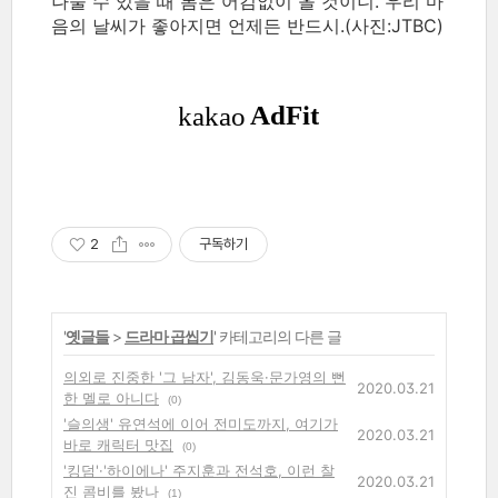
나눌 수 있을 때 봄은 어김없이 올 것이니. 우리 마
음의 날씨가 좋아지면 언제든 반드시.(사진:JTBC)
2
구독하기
'
옛글들
>
드라마 곱씹기
' 카테고리의 다른 글
의외로 진중한 '그 남자', 김동욱·문가영의 뻔
2020.03.21
한 멜로 아니다
(0)
'슬의생' 유연석에 이어 전미도까지, 여기가
2020.03.21
바로 캐릭터 맛집
(0)
'킹덤'·'하이에나' 주지훈과 전석호, 이런 찰
2020.03.21
진 콤비를 봤나
(1)