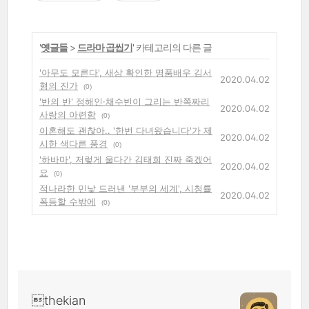
'
옛글들
>
드라마 곱씹기
' 카테고리의 다른 글
'아무도 모른다', 새삼 확인한 명품배우 김서
2020.04.02
형의 진가
(0)
'반의 반' 정해인·채수빈이 그리는 반쪽짜리
2020.04.02
사랑의 아련함
(0)
이혼해도 괜찮아.. '한번 다녀왔습니다'가 제
2020.04.02
시한 색다른 풍경
(0)
'하바마', 저렇게 울다간 김태희 진짜 죽겠어
2020.04.02
요
(0)
적나라한 민낯 드러낸 '부부의 세계', 시청률
2020.04.02
폭등할 수밖에
(0)
thekian