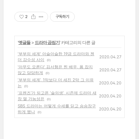
2
구독하기
'
옛글들
>
드라마 곱씹기
' 카테고리의 다른 글
'부부의 세계' 아슬아슬한 19금 드라마와 젠
2020.04.27
더 감수성 사이
(0)
'아무도 모른다' 김서형은 찐 배우, 폼 잡지
2020.04.27
않고 담담하게
(0)
‘부부의 세계’, 1막보다 더 세진 2막 그 이유
2020.04.20
는
(0)
‘프렌즈’가 되고픈 ‘슬의생’, 시즌제 드라마 새
2020.04.20
장 열 가능성은
(0)
SBS 드라마는 어떻게 수세를 딛고 승승장구
2020.04.20
하게 됐나
(0)