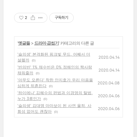
2
구독하기
'
옛글들
>
드라마 곱씹기
' 카테고리의 다른 글
'슬의생' 본격화된 핑크빛 무드, 어째서 더
2020.04.14
설렐까
(0)
'반의반' 1% 채수빈은 0% 정해인의 짝사랑
2020.04.14
채워줄까
(0)
'아무도 모른다' 착한 안지호가 우리 마음을
2020.04.08
심하게 뒤흔든다
(0)
‘하이에나’ 김혜수의 편법과 이경영의 탈법,
2020.04.06
누가 3류인가
(0)
'슬의생' 김대명 마마보이 된 사연 울컥, 사
2020.04.06
회성 없어도 괜찮아
(0)