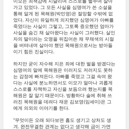
이모는 죄책감에 시달리며 스스로를 벌주며 살아
가고 있었다. 그 모든 사실을 심명여가 쓴 소설을
통해 알게 된 목해원(박민영)은 절망할 수밖에 없
었다. 자신이 유일하게 의지했던 심명여가 아빠를
죽였다는 사실이 그렇고, 그토록 증오했던 엄마가
사실을 숨긴 채 살아왔다는 사실이 그러했다. 살인
자의 딸이라는 오명을 뒤집어쓴 채 무채색의 시절
을 버텨내며 살아야 했던 목해원으로서는 받아들
이기 힘든 진실이다.
하지만 굳이 자수해 지은 죄에 대한 벌을 받겠다는
심명여의 말에 목해원은 이러지도 저러지도 못하
는 감정에 빠져든다. 아빠를 죽였고 그걸 속여 왔
다는 사실에 분노하면서도 이모가 얼마나 괴롭게
스스로를 자책하고 자신을 보듬으려 했는지를 목
해원은 잘 알기 때문이다. 방황하다 술에 취해 쓰
러진 목해원을 데려다 재운 김보영(임세미)은 그
에게 의외의 이야기를 한다.
“무엇이든 오래 되다보면 흠도 생기고 상처도 생
겨. 완전무결한 관계는 없다고 생각해 금이 가면