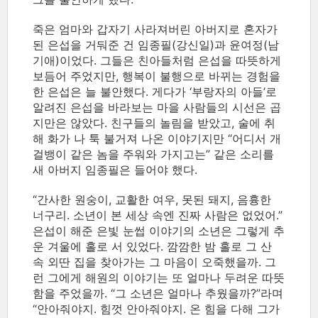
죽은 엄마와 갑자기 사라져버린 아버지로 혼자가
된 은섭을 거둬준 건 임종필(강신일)과 윤여정(남
기애)이었다. 그들은 친아들처럼 은섭을 따뜻하게
보듬어 주었지만, 행복이 불행으로 바뀌는 경험을
한 은섭은 늘 불안했다. 게다가 ‘부랑자의 아들’로
알려진 은섭을 바라보는 마을 사람들의 시선은 곱
지만은 않았다. 친구들의 놀림을 받았고, 술에 취
해 화가 나 툭 불거져 나온 이야기지만 “어디서 개
걸뱅이 같은 놈을 주워와 가지고는” 같은 소리를
새 아버지 임종필은 들어야 했다.
“간사한 원숭이, 교활한 여우, 못된 돼지, 음흉한
너구리. 소년이 본 세상 속엔 진짜 사람은 없었어.”
은섭이 해준 은빛 눈썹 이야기의 소년은 그렇게 추
운 겨울에 홀로 서 있었다. 깜깜한 밤 홀로 그 산
속 외딴 집을 찾아가는 그 마음이 오죽했을까. 그
런 그에게 해원의 이야기는 또 얼마나 두려운 따뜻
함을 주었을까. “그 소년은 얼마나 추웠을까?”라며
“안아줘야지. 힘껏 안아줘야지. 온 힘을 다해 그가