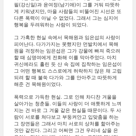
필(강신일)과 윤여정(남기애)이 그를 거둬 따뜻하
게 키워냈지만, 마을 사람들의 비뚤어진 시선은 또
다른 폭력이 아닐 수 없었다. 그래서 그는 심지어
행복을 두려워하는 사람이 되었다.
그 가혹한 현실 속에서 목해원과 임은섭의 사랑이
피어난다. 다가가지는 못했지만 먼발치에서 목해
원을 걱정하는 임은섭은 그가 강물에 빠져 죽으려
할 때 심명여에게 전화해 이를 막아주었다. 마치
귀신에라도 홀린 듯 산 속 집에 집착하는 임은섭이
그 어떤 행복도 스스로에게 허락하지 않은 채 고립
되려 할 때 불쑥 다가와 그를 안아주고 따뜻하게
해준 건 목해원이었다.
폭력으로 가득한 현실. 그로 인해 차디찬 겨울을
살아가는 청춘들. 이들의 사랑이 더 애틋하게 느껴
지는 건 바로 그 겨울 같은 현실들 때문이다. 두 사
람이 서로를 쳐다보고 부둥켜안고 입맞춤을 하는
그 장면들은 그래서 마치 서로의 상처를 핥아주는
것만 같진다. 그리고 어쩌면 그건 우리네 삶을 은