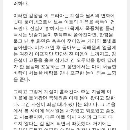
러하다.
이러한 감성을 이 드라마는 계절과 날씨의 변화에
빗대 풀어냄으로서 보는 이들의 마음을 촉촉이 건
드린다. 진실이 밝혀지는 대목에서 폭풍처럼 몰려
닥치는 빗줄기들이 추적추적 쏟아진다면, 한참을
울고 난 후 화면은 촉촉이 젖어있는 거리의 물빛을
담아낸다. 비가 개인 후 돌아오는 목해원의 얼굴에
는 여전히 아프지만 단단해진 마음이 느껴지고, 임
은섭이 고통을 홀로 삼키려 간 오두막을 향해 달려
가 한 달음에 포옹하는 그 장면에서는 마치 서늘한
바람이 서늘한 바람을 만나 포근한 눈이 되는 느낌
을 준다.
그리고 그렇게 계절이 흘러간다. 추운 겨울에 이
마을에 들어왔던 목해원은 이제 봄이 왔다고 말한
다. 그건 자신이 떠날 때가 됐다는 의미다. 그 겨울
에서 봄 사이에 목해원은 차가웠고 외로웠고 슬펐
고 서늘했지만, 다른 이들 역시 자신과 그다지 다
르지 않다는 걸 알게 되면서 따뜻했다. 거기에는
자신이 도무지 어찌할 수 없는 엄청난 진실의 시련