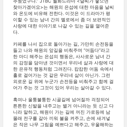
추웠었구나.” JTBC 월화드라마 <날씨가 좋으면
찾아가겠어요>는 해원의 은섭에 대한 마음을 날씨
와 온도에 비유해 전한다. 이것은 이 드라마가 평
이할 수 있는 남녀 간의 멜로에서 좀 더 보편적인
사랑에 대한 이야기로 나갈 수 있는 길을 열어준
다.
카페를 나서 집으로 돌아가는 길, 가만히 손전등을
들고 나와 해원의 앞길을 비춰주며 “어둡다”라고
한 마디 해주는 은섭의 행동은, 사사로운 남녀 간
의 감정을 담아낸 것이면서 우리네 삶과 사랑에 대
한 은유적 행동처럼 그려진다. 캄캄한 어둠 속에서
홀로 걸어가는 것 같은 우리네 삶이 아닌가. 그런
외로운 길 위에 누군가 손전등을 비춰주고 함께 걸
어가 주는 것 그것이 있어 우리는 살아갈 수 있다.
혹여나 울퉁불퉁한 시골길에 넘어질까 걱정되어
튼튼한 신발을 내주고는 별거 아니라는 듯 신고 다
니라 말하고, 해원이 가는 길에 꺼진 가로등에 남
몰래 전구를 갈아 끼워 불을 켜주고, 손에 새겨넣
은 작은 나무 그림을 예쁘다고 해주고, 우울해하는